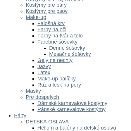
Kostýmy pre páry
Kostýmy pre psov
Make-up
Falošná krv
Farby na oči
Farby na tvár a telo
Farebné šošovky
Denné šošovky
Mesačné šošovky
Gély na nechty
Jazvy
Latex
Make-up balíčky
Rúž a lesk na pery
Masky
Pre dospelých
Dámské karnevalové kostýmy
Pánské karnevalove kostýmy
Párty
DETSKÁ OSLAVA
Hélium a balóny na detskú oslavu