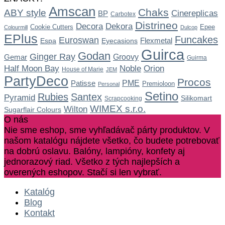
Amscan
Chaks
ABY style
Cinereplicas
BP
Carbotex
Distrineo
Dekora
Decora
Cookie Cutters
Epee
Colourmill
Dulcop
EPlus
Funcakes
Euroswan
Flexmetal
Espa
Eyecasions
Guirca
Godan
Ginger Ray
Gemar
Groovy
Guirma
Noble
Half Moon Bay
Orion
House of Marie
JEM
PartyDeco
Procos
Patisse
PME
Premioloon
Personal
Setino
Rubies
Santex
Pyramid
Silikomart
Scrapcooking
WIMEX s.r.o.
Wilton
Sugarflair Colours
O nás
Nie sme eshop, sme vyhľadávač párty produktov. V
našom katalógu nájdete všetko, čo budete potrebovať
na dobrú oslavu. Balóny, lampióny, konfety aj
jednorazový riad. Všetko z tých najlepších a
overených eshopov. Stačí si len vybrať.
Katalóg
Blog
Kontakt