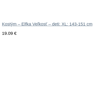
Kostým – Elfka Veľkosť – deti: XL: 143-151 cm
19.09
€