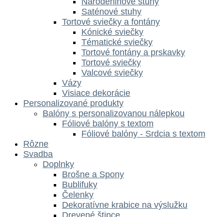
Narodeninové stuhy
Saténové stuhy
Tortové sviečky a fontány
Kónické sviečky
Tématické sviečky
Tortové fontány a prskavky
Tortové sviečky
Valcové sviečky
Vázy
Visiace dekorácie
Personalizované produkty
Balóny s personalizovanou nálepkou
Fóliové balóny s textom
Fóliové balóny - Srdcia s textom
Rôzne
Svadba
Doplnky
Brošne a Spony
Bublifuky
Čelenky
Dekoratívne krabice na výslužku
Drevené štipce