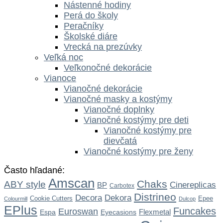
Nástenné hodiny
Perá do školy
Peračníky
Školské diáre
Vrecká na prezúvky
Veľká noc
Veľkonočné dekorácie
Vianoce
Vianočné dekorácie
Vianočné masky a kostýmy
Vianočné doplnky
Vianočné kostýmy pre deti
Vianočné kostýmy pre
dievčatá
Vianočné kostýmy pre ženy
Často hľadané:
Amscan
Chaks
ABY style
Cinereplicas
BP
Carbotex
Distrineo
Dekora
Decora
Cookie Cutters
Epee
Colourmill
Dulcop
EPlus
Funcakes
Euroswan
Flexmetal
Espa
Eyecasions