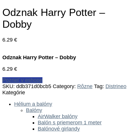
Odznak Harry Potter –
Dobby
6.29
€
Odznak Harry Potter – Dobby
6.29
€
Pozrieť v eshope
SKU:
ddb371d0bcb5
Category:
Rôzne
Tag:
Distrineo
Kategórie
Hélium a balóny
Balóny
AirWalker balóny
Balón s priemerom 1 meter
Balónové girlandy