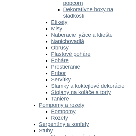
popcorn
Dekoratívne boxy na
sladkosti
Etikety
Misy
Naberacie lyžice a kliešte
Napichovadlá
Obrusy
Plastové poháre
Poháre
Prestieranie
Príbor
Servítky
Slamky a koktejlové dekorácie
Stojany na koláče a torty
Taniere
Pompomy a rozety
Pompomy
Rozety
Serpentíny a konfety
Stuhy