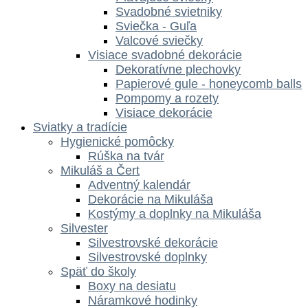
Svadobné svietniky
Sviečka - Guľa
Valcové sviečky
Visiace svadobné dekorácie
Dekoratívne plechovky
Papierové gule - honeycomb balls
Pompomy a rozety
Visiace dekorácie
Sviatky a tradície
Hygienické pomôcky
Rúška na tvár
Mikuláš a Čert
Adventný kalendár
Dekorácie na Mikuláša
Kostýmy a doplnky na Mikuláša
Silvester
Silvestrovské dekorácie
Silvestrovské doplnky
Späť do školy
Boxy na desiatu
Náramkové hodinky