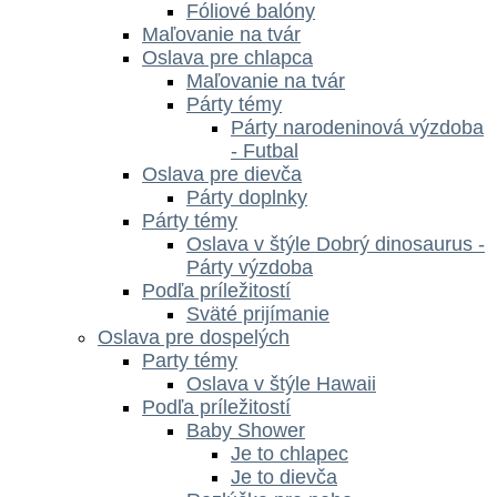
Fóliové balóny
Maľovanie na tvár
Oslava pre chlapca
Maľovanie na tvár
Párty témy
Párty narodeninová výzdoba
- Futbal
Oslava pre dievča
Párty doplnky
Párty témy
Oslava v štýle Dobrý dinosaurus -
Párty výzdoba
Podľa príležitostí
Sväté prijímanie
Oslava pre dospelých
Party témy
Oslava v štýle Hawaii
Podľa príležitostí
Baby Shower
Je to chlapec
Je to dievča