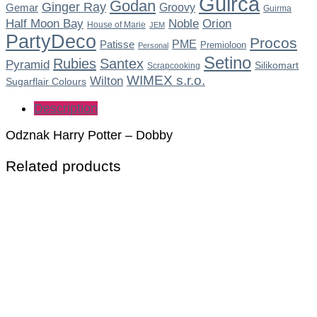
Guirca
Godan
Ginger Ray
Gemar
Groovy
Guirma
Noble
Half Moon Bay
Orion
House of Marie
JEM
PartyDeco
Procos
Patisse
PME
Premioloon
Personal
Setino
Rubies
Santex
Pyramid
Silikomart
Scrapcooking
WIMEX s.r.o.
Wilton
Sugarflair Colours
Description
Odznak Harry Potter – Dobby
Related products