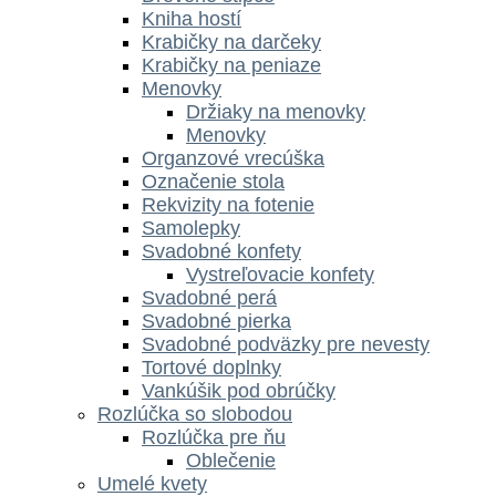
Kniha hostí
Krabičky na darčeky
Krabičky na peniaze
Menovky
Držiaky na menovky
Menovky
Organzové vrecúška
Označenie stola
Rekvizity na fotenie
Samolepky
Svadobné konfety
Vystreľovacie konfety
Svadobné perá
Svadobné pierka
Svadobné podväzky pre nevesty
Tortové doplnky
Vankúšik pod obrúčky
Rozlúčka so slobodou
Rozlúčka pre ňu
Oblečenie
Umelé kvety