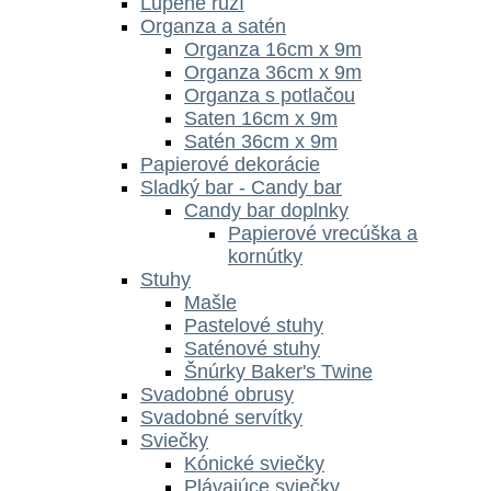
Lupene ruží
Organza a satén
Organza 16cm x 9m
Organza 36cm x 9m
Organza s potlačou
Saten 16cm x 9m
Satén 36cm x 9m
Papierové dekorácie
Sladký bar - Candy bar
Candy bar doplnky
Papierové vrecúška a
kornútky
Stuhy
Mašle
Pastelové stuhy
Saténové stuhy
Šnúrky Baker's Twine
Svadobné obrusy
Svadobné servítky
Sviečky
Kónické sviečky
Plávajúce sviečky