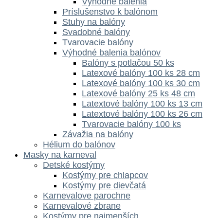
Výhodné balenia
Príslušenstvo k balónom
Stuhy na balóny
Svadobné balóny
Tvarovacie balóny
Výhodné balenia balónov
Balóny s potlačou 50 ks
Latexové balóny 100 ks 28 cm
Latexové balóny 100 ks 30 cm
Latexové balóny 25 ks 48 cm
Latextové balóny 100 ks 13 cm
Latextové balóny 100 ks 26 cm
Tvarovacie balóny 100 ks
Závažia na balóny
Hélium do balónov
Masky na karneval
Detské kostýmy
Kostýmy pre chlapcov
Kostýmy pre dievčatá
Karnevalove parochne
Karnevalové zbrane
Kostýmy pre najmenších