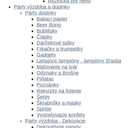
Rozlúčka pre neho
Párty výzdoba a doplnky
Párty doplnky
Baliaci papier
Beer Bong
Bublifuky
Čiapky
Darčekové tašky
Frkačky a trumpetky
Gadgety
Lietajúce lampióny - lampióny šťastia
Maľovanie na tvár
Odznaky a Brošne
Piňatas
Pozvánky
Rekvizity na fotenie
Šerpy
Škrabošky a masky
Spreje
Vystreľovacie konfety
Party výzdoba - Dekoracie
Dekoratívne panely