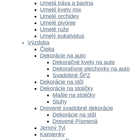
Umelá tráva a bavlna
Umelé kvety mix
Umelé orchidey
Umelé pivónie
Umelé ruže
Umelý eukalyptus
Výzdoba
Čipka
Dekorácie na auto
Dekoračné kvety na auto
Dekoratívne plechovky na auto
Svadobné ŠPZ
Dekorácie na stôl
Dekorácie na stoličky
Mašle na stoličky
Stuhy
Drevené svadobné dekorácie
Dekorácie na stôl
Drevené Písmená
Jemný Tyl
Kamienky