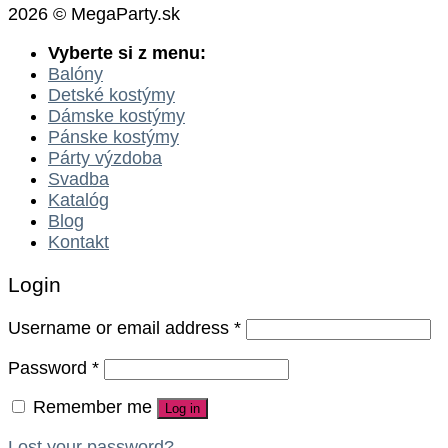
2026 © MegaParty.sk
Vyberte si z menu:
Balóny
Detské kostýmy
Dámske kostýmy
Pánske kostýmy
Párty výzdoba
Svadba
Katalóg
Blog
Kontakt
Login
Username or email address
*
Password
*
Remember me
Log in
Lost your password?