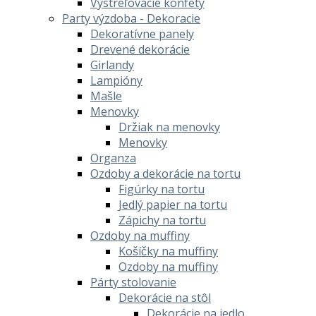
Vystreľovacie konfety
Party výzdoba - Dekoracie
Dekoratívne panely
Drevené dekorácie
Girlandy
Lampióny
Mašle
Menovky
Držiak na menovky
Menovky
Organza
Ozdoby a dekorácie na tortu
Figúrky na tortu
Jedlý papier na tortu
Zápichy na tortu
Ozdoby na muffiny
Košíčky na muffiny
Ozdoby na muffiny
Párty stolovanie
Dekorácie na stôl
Dekorácie na jedlo