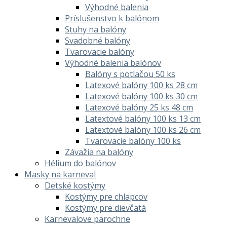
Výhodné balenia
Príslušenstvo k balónom
Stuhy na balóny
Svadobné balóny
Tvarovacie balóny
Výhodné balenia balónov
Balóny s potlačou 50 ks
Latexové balóny 100 ks 28 cm
Latexové balóny 100 ks 30 cm
Latexové balóny 25 ks 48 cm
Latextové balóny 100 ks 13 cm
Latextové balóny 100 ks 26 cm
Tvarovacie balóny 100 ks
Závažia na balóny
Hélium do balónov
Masky na karneval
Detské kostýmy
Kostýmy pre chlapcov
Kostýmy pre dievčatá
Karnevalove parochne