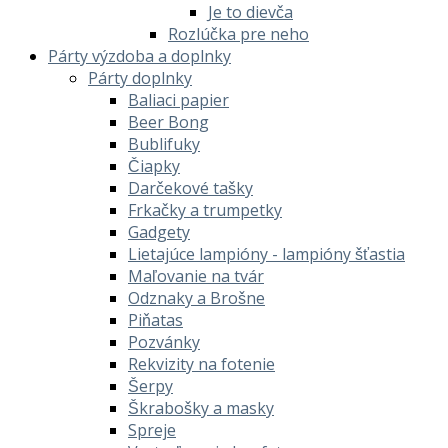
Je to dievča
Rozlúčka pre neho
Párty výzdoba a doplnky
Párty doplnky
Baliaci papier
Beer Bong
Bublifuky
Čiapky
Darčekové tašky
Frkačky a trumpetky
Gadgety
Lietajúce lampióny - lampióny šťastia
Maľovanie na tvár
Odznaky a Brošne
Piňatas
Pozvánky
Rekvizity na fotenie
Šerpy
Škrabošky a masky
Spreje