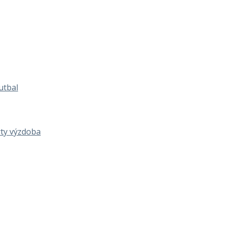
utbal
rty výzdoba