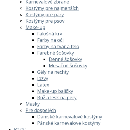
Karnevalové zbrane
Kostýmy pre najmenších
Kostýmy pre páry
Kostýmy pre psov
Make-up
Falošná krv
Farby na oči
Farby na tvár a telo
Farebné šošovky
Denné šošovky
Mesačné šošovky
Gély na nechty
Jazvy
Latex
Make-up balíčky
Rúž a lesk na pery
Masky
Pre dospelých
Dámské karnevalové kostýmy
Pánské karnevalove kostýmy
Párty