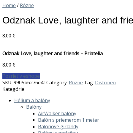
Home
/
Rôzne
Odznak Love, laughter and frie
8.00
€
Odznak Love, laughter and friends – Priatelia
8.00
€
Pozrieť v eshope
SKU:
9905b6276e4f
Category:
Rôzne
Tag:
Distrineo
Kategórie
Hélium a balóny
Balóny
AirWalker balóny
Balón s priemerom 1 meter
Balónové girlandy
Balóny s potlačou