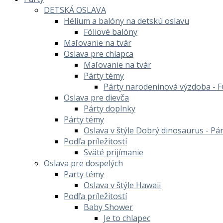
DETSKÁ OSLAVA
Hélium a balóny na detskú oslavu
Fóliové balóny
Maľovanie na tvár
Oslava pre chlapca
Maľovanie na tvár
Párty témy
Párty narodeninová výzdoba - F
Oslava pre dievča
Párty doplnky
Párty témy
Oslava v štýle Dobrý dinosaurus - Pá
Podľa príležitostí
Sväté prijímanie
Oslava pre dospelých
Party témy
Oslava v štýle Hawaii
Podľa príležitostí
Baby Shower
Je to chlapec