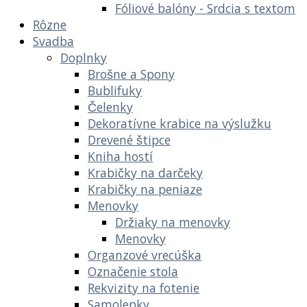
Fóliové balóny - Srdcia s textom
Rôzne
Svadba
Doplnky
Brošne a Spony
Bublifuky
Čelenky
Dekoratívne krabice na výslužku
Drevené štipce
Kniha hostí
Krabičky na darčeky
Krabičky na peniaze
Menovky
Držiaky na menovky
Menovky
Organzové vrecúška
Označenie stola
Rekvizity na fotenie
Samolepky