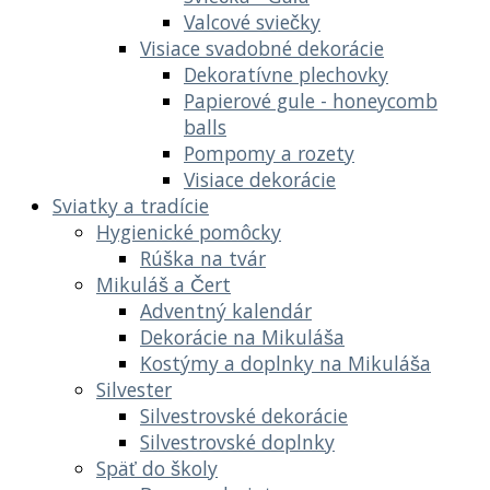
Valcové sviečky
Visiace svadobné dekorácie
Dekoratívne plechovky
Papierové gule - honeycomb
balls
Pompomy a rozety
Visiace dekorácie
Sviatky a tradície
Hygienické pomôcky
Rúška na tvár
Mikuláš a Čert
Adventný kalendár
Dekorácie na Mikuláša
Kostýmy a doplnky na Mikuláša
Silvester
Silvestrovské dekorácie
Silvestrovské doplnky
Späť do školy