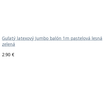
Guľatý latexový Jumbo balón 1m pastelová lesná
zelená
2.90
€