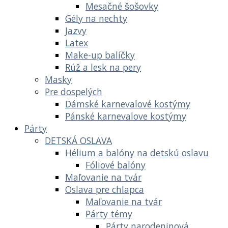
Mesačné šošovky
Gély na nechty
Jazvy
Latex
Make-up balíčky
Rúž a lesk na pery
Masky
Pre dospelých
Dámské karnevalové kostýmy
Pánské karnevalove kostýmy
Párty
DETSKÁ OSLAVA
Hélium a balóny na detskú oslavu
Fóliové balóny
Maľovanie na tvár
Oslava pre chlapca
Maľovanie na tvár
Párty témy
Párty narodeninová