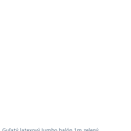
Guľatý latexový Jumbo balón 1m zelený