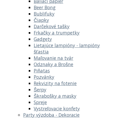
Baliaci papier
Beer Bong
Bublifuky
Čiapky
Darčekové tašky
Frkačky a trumpetky
Gadgety
Lietajúce lampióny - lampióny
šťastia
Maľovanie na tvár
Odznaky a Brošne
Piňatas
Pozvánky
Rekvizity na fotenie
Šerpy
Škrabošky a masky
Spreje
Vystreľovacie konfety
Party výzdoba - Dekoracie