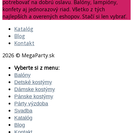
potrebovať na dobrú oslavu. Balóny, lampióny,
konfety aj jednorazový riad. Všetko z tých
najlepších a overených eshopov. Stačí si len vybrať.
Katalóg
Blog
Kontakt
2026 © MegaParty.sk
Vyberte si z menu:
Balóny
Detské kostýmy
Dámske kostýmy
Pánske kostýmy
Párty výzdoba
Svadba
Katalóg
Blog
Kontakt