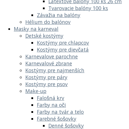
Latextové balóny 100 ks 26 cm
Tvarovacie balóny 100 ks
Závažia na balóny
Hélium do balónov
Masky na karneval
Detské kostýmy
Kostýmy pre chlapcov
Kostýmy pre dievčatá
Karnevalove parochne
Karnevalové zbrane
Kostýmy pre najmenších
Kostýmy pre páry
Kostýmy pre psov
Make-up
Falošná krv
Farby na oči
Farby na tvár a telo
Farebné šošovky
Denné šošovky