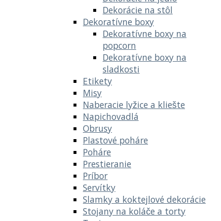
Dekorácie na stôl
Dekoratívne boxy
Dekoratívne boxy na
popcorn
Dekoratívne boxy na
sladkosti
Etikety
Misy
Naberacie lyžice a kliešte
Napichovadlá
Obrusy
Plastové poháre
Poháre
Prestieranie
Príbor
Servítky
Slamky a koktejlové dekorácie
Stojany na koláče a torty