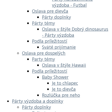
výzdoba - Futbal
Oslava pre dievča
Párty doplnky
Párty témy
Oslava v štýle Dobrý dinosaurus
- Párty výzdoba
Podľa príležitostí
Sväté prijímanie
Oslava pre dospelých
Party témy
Oslava v štýle Hawaii
Podľa príležitostí
Baby Shower
Je to chlapec
Je to dievča
Rozlúčka pre neho
Párty výzdoba a doplnky
Párty doplnky