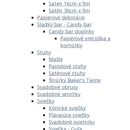
Saten 16cm x 9m
Satén 36cm x 9m
Papierové dekorácie
Sladký bar - Candy bar
Candy bar doplnky
Papierové vrecúška a
kornútky
Stuhy
Mašle
Pastelové stuhy
Saténové stuhy
Šnúrky Baker's Twine
Svadobné obrusy
Svadobné servítky
Sviečky
Kónické sviečky
Plávajúce sviečky
Svadobné svietniky
Sviečka - Guľa