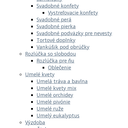
Svadobné konfety
Vystreľovacie konfety
Svadobné perá
Svadobné pierka
Svadobné podväzky pre nevesty
Tortové doplnky
Vankúšik pod obrúčky
Rozlúčka so slobodou
Rozlúčka pre ňu
Oblečenie
Umelé kvety
Umelá tráva a bavlna
Umelé kvety mix
Umelé orchidey
Umelé pivónie
Umelé ruže
Umelý eukalyptus
Výzdoba