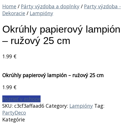
Home
/
Párty výzdoba a doplnky
/
Party výzdoba -
Dekoracie
/
Lampióny
Okrúhly papierový lampión
– ružový 25 cm
1.99
€
Okrúhly papierový lampión – ružový 25 cm
1.99
€
Pozrieť v eshope
SKU:
c3cf3affaad6
Category:
Lampióny
Tag:
PartyDeco
Kategórie