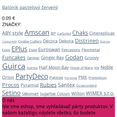
Balónik pastelový červený
0.09
€
ZNAČKY:
Amscan
Chaks
ABY style
Cinereplicas
BP
Carbotex
Distrineo
Decora
Dekora
Cookie Cutters
Dulcop
Colourmill
EPlus
Euroswan
Flexmetal
Espa
Eyecasions
Epee
Godan
Funcakes
Ginger Ray
Groovy
Gemar
Guirca
Noble
Half Moon Bay
Guirma
House of Marie
JEM
PartyDeco
Orion
PME
Patisse
Premioloon
Personal
Procos
Rubies
Santex
Pyramid
Scrapcooking
Setino
WIMEX s.r.o.
Wilton
Silikomart
Sugarflair Colours
O nás
Nie sme eshop, sme vyhľadávač párty produktov. V
našom katalógu nájdete všetko, čo budete