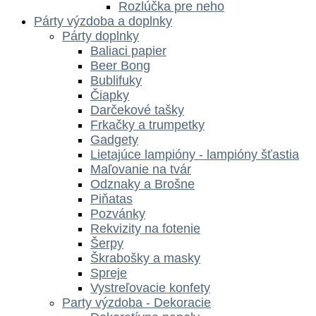
Rozlúčka pre neho
Párty výzdoba a doplnky
Párty doplnky
Baliaci papier
Beer Bong
Bublifuky
Čiapky
Darčekové tašky
Frkačky a trumpetky
Gadgety
Lietajúce lampióny - lampióny šťastia
Maľovanie na tvár
Odznaky a Brošne
Piňatas
Pozvánky
Rekvizity na fotenie
Šerpy
Škrabošky a masky
Spreje
Vystreľovacie konfety
Party výzdoba - Dekoracie