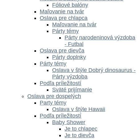
Fóliové balóny
Maľovanie na tvár
Oslava pre chlapca
Maľovanie na tvár
Párty témy
Párty narodeninová výzdoba
- Futbal
Oslava pre dievča
Párty doplnky
Párty témy
Oslava v štýle Dobrý dinosaurus -
Párty výzdoba
Podľa príležitostí
Sväté prijímanie
Oslava pre dospelých
Party témy
Oslava v štýle Hawaii
Podľa príležitostí
Baby Shower
Je to chlapec
Je to dievča