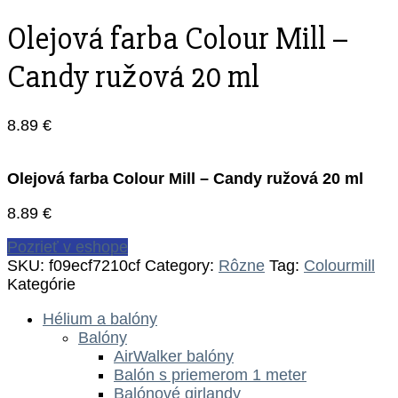
Olejová farba Colour Mill –
Candy ružová 20 ml
8.89
€
Olejová farba Colour Mill – Candy ružová 20 ml
8.89
€
Pozrieť v eshope
SKU:
f09ecf7210cf
Category:
Rôzne
Tag:
Colourmill
Kategórie
Hélium a balóny
Balóny
AirWalker balóny
Balón s priemerom 1 meter
Balónové girlandy