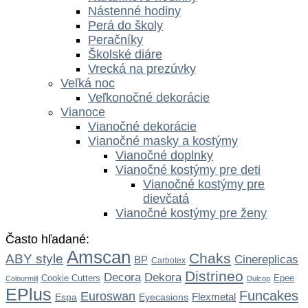
Nástenné hodiny
Perá do školy
Peračníky
Školské diáre
Vrecká na prezúvky
Veľká noc
Veľkonočné dekorácie
Vianoce
Vianočné dekorácie
Vianočné masky a kostýmy
Vianočné doplnky
Vianočné kostýmy pre deti
Vianočné kostýmy pre
dievčatá
Vianočné kostýmy pre ženy
Často hľadané:
Amscan
Chaks
ABY style
Cinereplicas
BP
Carbotex
Distrineo
Dekora
Decora
Cookie Cutters
Epee
Colourmill
Dulcop
EPlus
Funcakes
Euroswan
Flexmetal
Espa
Eyecasions