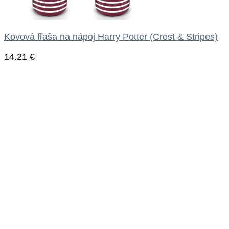
Kovová fľaša na nápoj Harry Potter (Crest & Stripes)
14.21
€