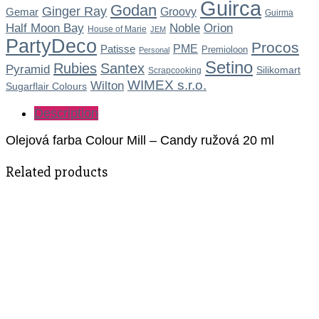
Guirca
Godan
Ginger Ray
Gemar
Groovy
Guirma
Noble
Half Moon Bay
Orion
House of Marie
JEM
PartyDeco
Procos
Patisse
PME
Premioloon
Personal
Setino
Rubies
Santex
Pyramid
Silikomart
Scrapcooking
WIMEX s.r.o.
Wilton
Sugarflair Colours
Description
Olejová farba Colour Mill – Candy ružová 20 ml
Related products