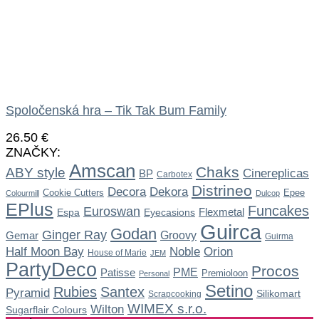
Spoločenská hra – Tik Tak Bum Family
26.50
€
ZNAČKY:
Amscan
Chaks
ABY style
Cinereplicas
BP
Carbotex
Distrineo
Dekora
Decora
Cookie Cutters
Epee
Colourmill
Dulcop
EPlus
Funcakes
Euroswan
Flexmetal
Espa
Eyecasions
Guirca
Godan
Ginger Ray
Gemar
Groovy
Guirma
Noble
Half Moon Bay
Orion
House of Marie
JEM
PartyDeco
Procos
Patisse
PME
Premioloon
Personal
Setino
Rubies
Santex
Pyramid
Silikomart
Scrapcooking
WIMEX s.r.o.
Wilton
Sugarflair Colours