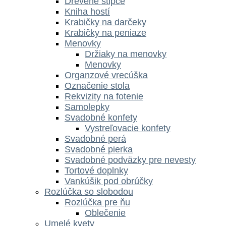
Drevené štipce
Kniha hostí
Krabičky na darčeky
Krabičky na peniaze
Menovky
Držiaky na menovky
Menovky
Organzové vrecúška
Označenie stola
Rekvizity na fotenie
Samolepky
Svadobné konfety
Vystreľovacie konfety
Svadobné perá
Svadobné pierka
Svadobné podväzky pre nevesty
Tortové doplnky
Vankúšik pod obrúčky
Rozlúčka so slobodou
Rozlúčka pre ňu
Oblečenie
Umelé kvety