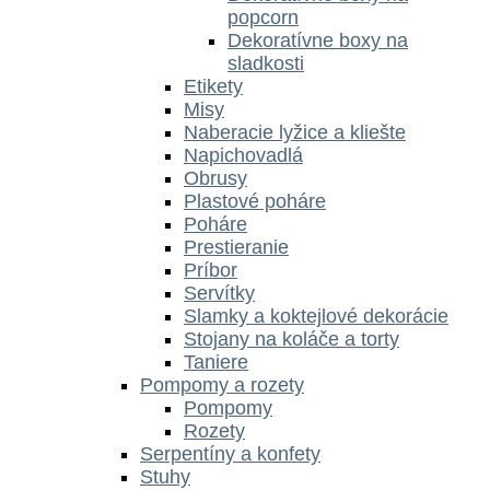
popcorn
Dekoratívne boxy na
sladkosti
Etikety
Misy
Naberacie lyžice a kliešte
Napichovadlá
Obrusy
Plastové poháre
Poháre
Prestieranie
Príbor
Servítky
Slamky a koktejlové dekorácie
Stojany na koláče a torty
Taniere
Pompomy a rozety
Pompomy
Rozety
Serpentíny a konfety
Stuhy