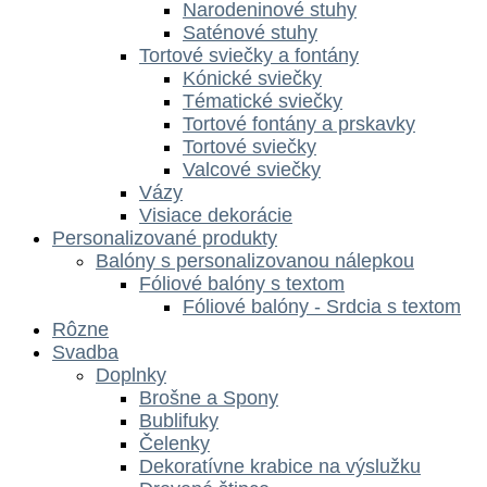
Narodeninové stuhy
Saténové stuhy
Tortové sviečky a fontány
Kónické sviečky
Tématické sviečky
Tortové fontány a prskavky
Tortové sviečky
Valcové sviečky
Vázy
Visiace dekorácie
Personalizované produkty
Balóny s personalizovanou nálepkou
Fóliové balóny s textom
Fóliové balóny - Srdcia s textom
Rôzne
Svadba
Doplnky
Brošne a Spony
Bublifuky
Čelenky
Dekoratívne krabice na výslužku