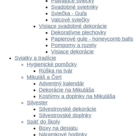
Plávajúce sviečky
Svadobné svietniky
Sviečka - Guľa
Valcové sviečky
Visiace svadobné dekorácie
Dekoratívne plechovky
Papierové gule - honeycomb balls
Pompomy a rozety
Visiace dekorácie
Sviatky a tradície
Hygienické pomôcky
Rúška na tvár
Mikuláš a Čert
Adventný kalendár
Dekorácie na Mikuláša
Kostýmy a doplnky na Mikuláša
Silvester
Silvestrovské dekorácie
Silvestrovské doplnky
Späť do školy
Boxy na desiatu
Náramkové hodinky