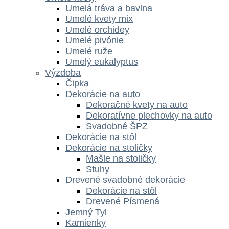
Umelá tráva a bavlna
Umelé kvety mix
Umelé orchidey
Umelé pivónie
Umelé ruže
Umelý eukalyptus
Výzdoba
Čipka
Dekorácie na auto
Dekoračné kvety na auto
Dekoratívne plechovky na auto
Svadobné ŠPZ
Dekorácie na stôl
Dekorácie na stoličky
Mašle na stoličky
Stuhy
Drevené svadobné dekorácie
Dekorácie na stôl
Drevené Písmená
Jemný Tyl
Kamienky