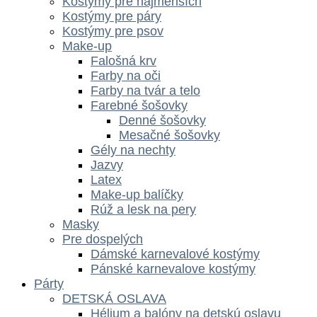
Kostýmy pre najmenších
Kostýmy pre páry
Kostýmy pre psov
Make-up
Falošná krv
Farby na oči
Farby na tvár a telo
Farebné šošovky
Denné šošovky
Mesačné šošovky
Gély na nechty
Jazvy
Latex
Make-up balíčky
Rúž a lesk na pery
Masky
Pre dospelých
Dámské karnevalové kostýmy
Pánské karnevalove kostýmy
Párty
DETSKÁ OSLAVA
Hélium a balóny na detskú oslavu