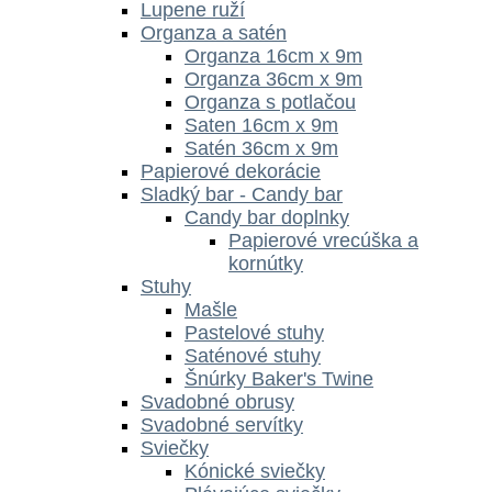
Lupene ruží
Organza a satén
Organza 16cm x 9m
Organza 36cm x 9m
Organza s potlačou
Saten 16cm x 9m
Satén 36cm x 9m
Papierové dekorácie
Sladký bar - Candy bar
Candy bar doplnky
Papierové vrecúška a
kornútky
Stuhy
Mašle
Pastelové stuhy
Saténové stuhy
Šnúrky Baker's Twine
Svadobné obrusy
Svadobné servítky
Sviečky
Kónické sviečky