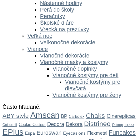
Nástenné hodiny
Perá do školy
Peračníky
Školské diáre
Vrecká na prezúvky
Veľká noc
Veľkonočné dekorácie
Vianoce
Vianočné dekorácie
Vianočné masky a kostýmy
Vianočné doplnky
Vianočné kostýmy pre deti
Vianočné kostýmy pre
dievčatá
Vianočné kostýmy pre ženy
Často hľadané:
Amscan
Chaks
ABY style
Cinereplicas
BP
Carbotex
Distrineo
Dekora
Decora
Cookie Cutters
Epee
Colourmill
Dulcop
EPlus
Funcakes
Euroswan
Flexmetal
Espa
Eyecasions