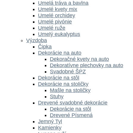
Umelá tráva a bavlna
Umelé kvety mix
Umelé orchidey
Umelé pivónie
Umelé ruže
Umelý eukalyptus
Výzdoba
Čipka
Dekorácie na auto
Dekoračné kvety na auto
Dekoratívne plechovky na auto
Svadobné ŠPZ
Dekorácie na stôl
Dekorácie na stoličky
Mašle na stoličky
Stuhy
Drevené svadobné dekorácie
Dekorácie na stôl
Drevené Písmená
Jemný Tyl
Kamienky