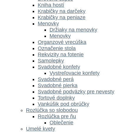
Kniha hostí
Krabičky na darčeky
Krabičky na peniaze
Menovky
Držiaky na menovky
Menovky
Organzové vrecúška
Označenie stola
Rekvizity na fotenie
Samolepky
Svadobné konfety
Vystreľovacie konfety
Svadobné perá
Svadobné pierka
Svadobné podväzky pre nevesty
Tortové doplnky
Vankúšik pod obrúčky
Rozlúčka so slobodou
Rozlúčka pre ňu
Oblečenie
Umelé kvety