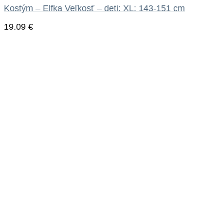
Kostým – Elfka Veľkosť – deti: XL: 143-151 cm
19.09
€