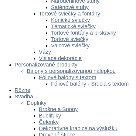
Narodeninové stuhy
Saténové stuhy
Tortové sviečky a fontány
Kónické sviečky
Tématické sviečky
Tortové fontány a prskavky
Tortové sviečky
Valcové sviečky
Vázy
Visiace dekorácie
Personalizované produkty
Balóny s personalizovanou nálepkou
Fóliové balóny s textom
Fóliové balóny - Srdcia s textom
Rôzne
Svadba
Doplnky
Brošne a Spony
Bublifuky
Čelenky
Dekoratívne krabice na výslužku
Drevené štipce