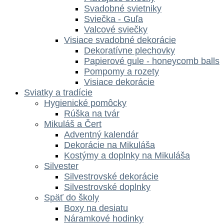
Svadobné svietniky
Sviečka - Guľa
Valcové sviečky
Visiace svadobné dekorácie
Dekoratívne plechovky
Papierové gule - honeycomb balls
Pompomy a rozety
Visiace dekorácie
Sviatky a tradície
Hygienické pomôcky
Rúška na tvár
Mikuláš a Čert
Adventný kalendár
Dekorácie na Mikuláša
Kostýmy a doplnky na Mikuláša
Silvester
Silvestrovské dekorácie
Silvestrovské doplnky
Späť do školy
Boxy na desiatu
Náramkové hodinky