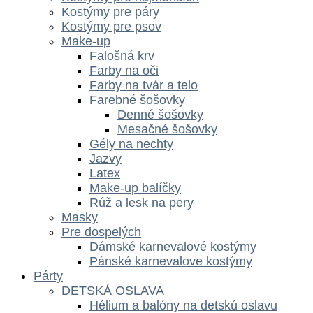
Kostýmy pre páry
Kostýmy pre psov
Make-up
Falošná krv
Farby na oči
Farby na tvár a telo
Farebné šošovky
Denné šošovky
Mesačné šošovky
Gély na nechty
Jazvy
Latex
Make-up balíčky
Rúž a lesk na pery
Masky
Pre dospelých
Dámské karnevalové kostýmy
Pánské karnevalove kostýmy
Párty
DETSKÁ OSLAVA
Hélium a balóny na detskú oslavu