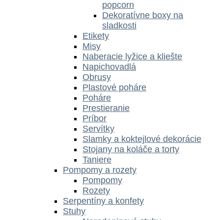
popcorn
Dekoratívne boxy na
sladkosti
Etikety
Misy
Naberacie lyžice a kliešte
Napichovadlá
Obrusy
Plastové poháre
Poháre
Prestieranie
Príbor
Servítky
Slamky a koktejlové dekorácie
Stojany na koláče a torty
Taniere
Pompomy a rozety
Pompomy
Rozety
Serpentíny a konfety
Stuhy