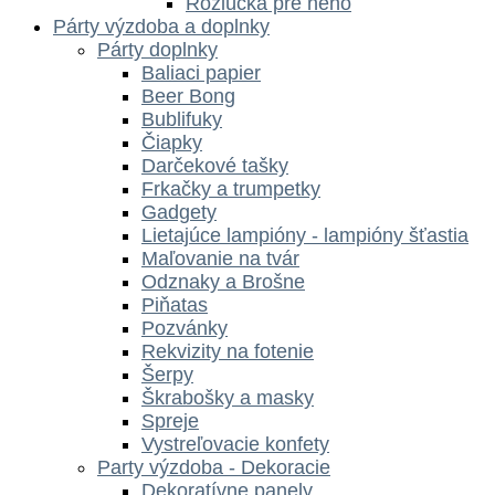
Rozlúčka pre neho
Párty výzdoba a doplnky
Párty doplnky
Baliaci papier
Beer Bong
Bublifuky
Čiapky
Darčekové tašky
Frkačky a trumpetky
Gadgety
Lietajúce lampióny - lampióny šťastia
Maľovanie na tvár
Odznaky a Brošne
Piňatas
Pozvánky
Rekvizity na fotenie
Šerpy
Škrabošky a masky
Spreje
Vystreľovacie konfety
Party výzdoba - Dekoracie
Dekoratívne panely