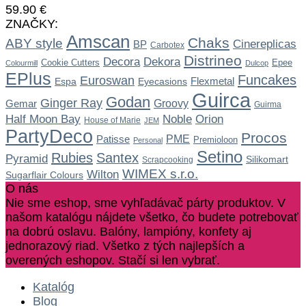
59.90
€
ZNAČKY:
Amscan
Chaks
ABY style
Cinereplicas
BP
Carbotex
Distrineo
Dekora
Decora
Cookie Cutters
Epee
Colourmill
Dulcop
EPlus
Funcakes
Euroswan
Flexmetal
Espa
Eyecasions
Guirca
Godan
Ginger Ray
Gemar
Groovy
Guirma
Noble
Half Moon Bay
Orion
House of Marie
JEM
PartyDeco
Procos
Patisse
PME
Premioloon
Personal
Setino
Rubies
Santex
Pyramid
Silikomart
Scrapcooking
WIMEX s.r.o.
Wilton
Sugarflair Colours
O nás
Nie sme eshop, sme vyhľadávač párty produktov. V
našom katalógu nájdete všetko, čo budete potrebovať
na dobrú oslavu. Balóny, lampióny, konfety aj
jednorazový riad. Všetko z tých najlepších a
overených eshopov. Stačí si len vybrať.
Katalóg
Blog