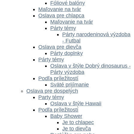
Fóliové balóny
Maľovanie na tvár
Oslava pre chlapca
Maľovanie na tvár
Párty témy
Párty narodeninová výzdoba
- Futbal
Oslava pre dievča
Párty doplnky
Párty témy
Oslava v štýle Dobrý dinosaurus -
Párty výzdoba
Podľa príležitostí
Sväté prijímanie
Oslava pre dospelých
Party témy
Oslava v štýle Hawaii
Podľa príležitostí
Baby Shower
Je to chlapec
Je to dievča