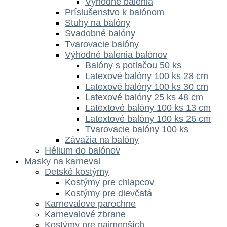
Výhodné balenia
Príslušenstvo k balónom
Stuhy na balóny
Svadobné balóny
Tvarovacie balóny
Výhodné balenia balónov
Balóny s potlačou 50 ks
Latexové balóny 100 ks 28 cm
Latexové balóny 100 ks 30 cm
Latexové balóny 25 ks 48 cm
Latextové balóny 100 ks 13 cm
Latextové balóny 100 ks 26 cm
Tvarovacie balóny 100 ks
Závažia na balóny
Hélium do balónov
Masky na karneval
Detské kostýmy
Kostýmy pre chlapcov
Kostýmy pre dievčatá
Karnevalove parochne
Karnevalové zbrane
Kostýmy pre najmenších