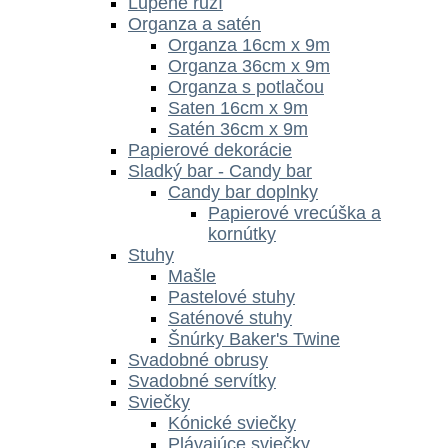
Lupene ruží
Organza a satén
Organza 16cm x 9m
Organza 36cm x 9m
Organza s potlačou
Saten 16cm x 9m
Satén 36cm x 9m
Papierové dekorácie
Sladký bar - Candy bar
Candy bar doplnky
Papierové vrecúška a
kornútky
Stuhy
Mašle
Pastelové stuhy
Saténové stuhy
Šnúrky Baker's Twine
Svadobné obrusy
Svadobné servítky
Sviečky
Kónické sviečky
Plávajúce sviečky