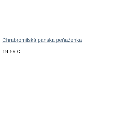
Chrabromilská pánska peňaženka
19.59
€