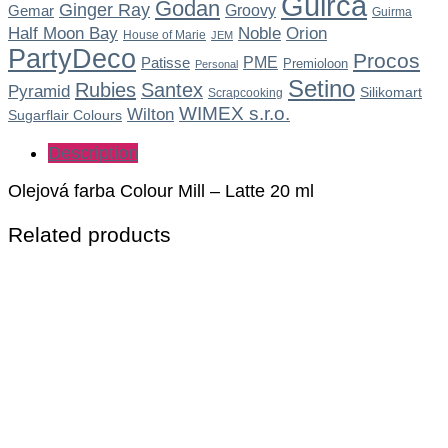
Guirca
Godan
Ginger Ray
Gemar
Groovy
Guirma
Noble
Half Moon Bay
Orion
House of Marie
JEM
PartyDeco
Procos
Patisse
PME
Premioloon
Personal
Setino
Rubies
Santex
Pyramid
Silikomart
Scrapcooking
WIMEX s.r.o.
Wilton
Sugarflair Colours
Description
Olejová farba Colour Mill – Latte 20 ml
Related products