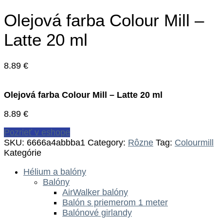
Olejová farba Colour Mill –
Latte 20 ml
8.89
€
Olejová farba Colour Mill – Latte 20 ml
8.89
€
Pozrieť v eshope
SKU:
6666a4abbba1
Category:
Rôzne
Tag:
Colourmill
Kategórie
Hélium a balóny
Balóny
AirWalker balóny
Balón s priemerom 1 meter
Balónové girlandy