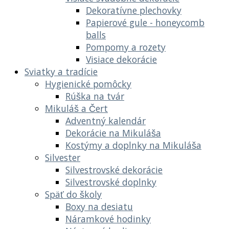
Dekoratívne plechovky
Papierové gule - honeycomb
balls
Pompomy a rozety
Visiace dekorácie
Sviatky a tradície
Hygienické pomôcky
Rúška na tvár
Mikuláš a Čert
Adventný kalendár
Dekorácie na Mikuláša
Kostýmy a doplnky na Mikuláša
Silvester
Silvestrovské dekorácie
Silvestrovské doplnky
Späť do školy
Boxy na desiatu
Náramkové hodinky