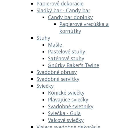
Papierové dekorácie
Sladký bar - Candy bar
Candy bar doplnky
Papierové vrecúška a
kornútky
Stuhy
Mašle
Pastelové stuhy
Saténové stuhy
Šnúrky Baker's Twine
Svadobné obrusy
Svadobné servítky
Sviečky
Kónické sviečky
Plávajúce sviečky
Svadobné svietniky
Sviečka - Guľa
Valcové sviečky
Visiace svadobné dekorácie