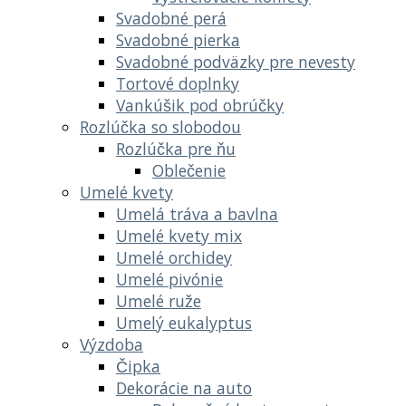
Svadobné perá
Svadobné pierka
Svadobné podväzky pre nevesty
Tortové doplnky
Vankúšik pod obrúčky
Rozlúčka so slobodou
Rozlúčka pre ňu
Oblečenie
Umelé kvety
Umelá tráva a bavlna
Umelé kvety mix
Umelé orchidey
Umelé pivónie
Umelé ruže
Umelý eukalyptus
Výzdoba
Čipka
Dekorácie na auto