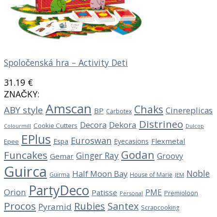
Spoločenská hra – Activity Deti
31.19
€
ZNAČKY:
Amscan
Chaks
ABY style
Cinereplicas
BP
Carbotex
Distrineo
Decora
Dekora
Cookie Cutters
Dulcop
Colourmill
EPlus
Euroswan
Flexmetal
Espa
Eyecasions
Epee
Godan
Funcakes
Ginger Ray
Groovy
Gemar
Guirca
Noble
Half Moon Bay
Guirma
House of Marie
JEM
PartyDeco
Orion
PME
Patisse
Premioloon
Personal
Procos
Rubies
Santex
Pyramid
Scrapcooking