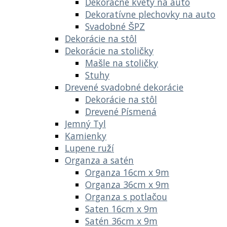
Dekoračné kvety na auto
Dekoratívne plechovky na auto
Svadobné ŠPZ
Dekorácie na stôl
Dekorácie na stoličky
Mašle na stoličky
Stuhy
Drevené svadobné dekorácie
Dekorácie na stôl
Drevené Písmená
Jemný Tyl
Kamienky
Lupene ruží
Organza a satén
Organza 16cm x 9m
Organza 36cm x 9m
Organza s potlačou
Saten 16cm x 9m
Satén 36cm x 9m