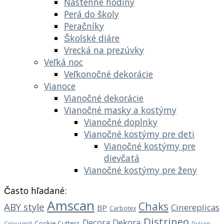
Nástenné hodiny
Perá do školy
Peračníky
Školské diáre
Vrecká na prezúvky
Veľká noc
Veľkonočné dekorácie
Vianoce
Vianočné dekorácie
Vianočné masky a kostýmy
Vianočné doplnky
Vianočné kostýmy pre deti
Vianočné kostýmy pre
dievčatá
Vianočné kostýmy pre ženy
Často hľadané:
Amscan
Chaks
ABY style
Cinereplicas
BP
Carbotex
Distrineo
Decora
Dekora
Cookie Cutters
Dulcop
Colourmill