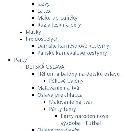
Jazvy
Latex
Make-up balíčky
Rúž a lesk na pery
Masky
Pre dospelých
Dámské karnevalové kostýmy
Pánské karnevalove kostýmy
Párty
DETSKÁ OSLAVA
Hélium a balóny na detskú oslavu
Fóliové balóny
Maľovanie na tvár
Oslava pre chlapca
Maľovanie na tvár
Párty témy
Párty narodeninová
výzdoba - Futbal
Oslava pre dievča