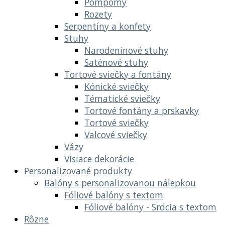
Pompomy
Rozety
Serpentíny a konfety
Stuhy
Narodeninové stuhy
Saténové stuhy
Tortové sviečky a fontány
Kónické sviečky
Tématické sviečky
Tortové fontány a prskavky
Tortové sviečky
Valcové sviečky
Vázy
Visiace dekorácie
Personalizované produkty
Balóny s personalizovanou nálepkou
Fóliové balóny s textom
Fóliové balóny - Srdcia s textom
Rôzne