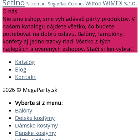
Setino
WIMEX s.r.o.
Wilton
Silikomart
Sugarflair Colours
O nás
Nie sme eshop, sme vyhľadávač párty produktov. V
našom katalógu nájdete všetko, čo budete
potrebovať na dobrú oslavu. Balóny, lampióny,
konfety aj jednorazový riad. Všetko z tých
najlepších a overených eshopov. Stačí si len vybrať.
Katalóg
Blog
Kontakt
2026 © MegaParty.sk
Vyberte si z menu:
Balóny
Detské kostýmy
Dámske kostýmy
Pánske kostýmy