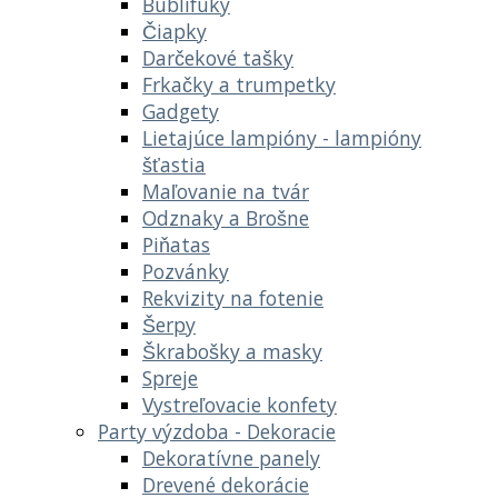
Bublifuky
Čiapky
Darčekové tašky
Frkačky a trumpetky
Gadgety
Lietajúce lampióny - lampióny
šťastia
Maľovanie na tvár
Odznaky a Brošne
Piňatas
Pozvánky
Rekvizity na fotenie
Šerpy
Škrabošky a masky
Spreje
Vystreľovacie konfety
Party výzdoba - Dekoracie
Dekoratívne panely
Drevené dekorácie