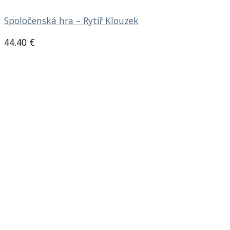
Spoločenská hra – Rytíř Klouzek
44.40
€