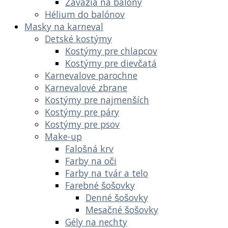
Závažia na balóny
Hélium do balónov
Masky na karneval
Detské kostýmy
Kostýmy pre chlapcov
Kostýmy pre dievčatá
Karnevalove parochne
Karnevalové zbrane
Kostýmy pre najmenších
Kostýmy pre páry
Kostýmy pre psov
Make-up
Falošná krv
Farby na oči
Farby na tvár a telo
Farebné šošovky
Denné šošovky
Mesačné šošovky
Gély na nechty