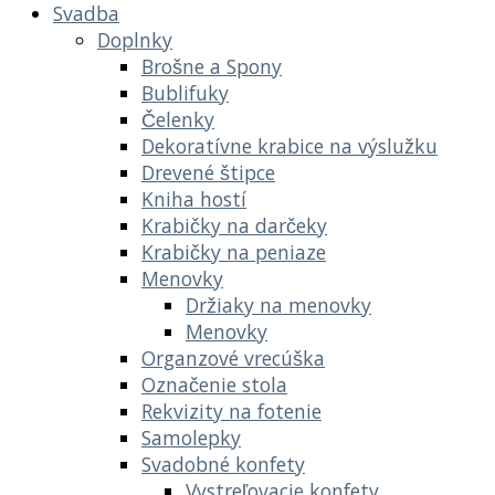
Svadba
Doplnky
Brošne a Spony
Bublifuky
Čelenky
Dekoratívne krabice na výslužku
Drevené štipce
Kniha hostí
Krabičky na darčeky
Krabičky na peniaze
Menovky
Držiaky na menovky
Menovky
Organzové vrecúška
Označenie stola
Rekvizity na fotenie
Samolepky
Svadobné konfety
Vystreľovacie konfety