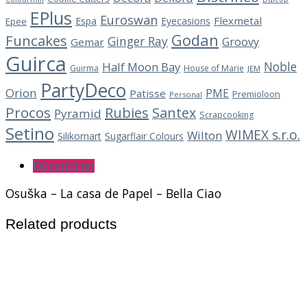
EPlus
Euroswan
Flexmetal
Espa
Eyecasions
Epee
Godan
Funcakes
Ginger Ray
Groovy
Gemar
Guirca
Noble
Half Moon Bay
Guirma
House of Marie
JEM
PartyDeco
Orion
PME
Patisse
Premioloon
Personal
Procos
Rubies
Santex
Pyramid
Scrapcooking
Setino
WIMEX s.r.o.
Wilton
Silikomart
Sugarflair Colours
Description
Osuška – La casa de Papel – Bella Ciao
Related products