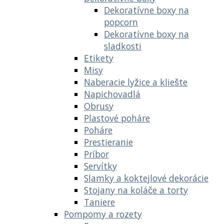
Dekoratívne boxy na
popcorn
Dekoratívne boxy na
sladkosti
Etikety
Misy
Naberacie lyžice a kliešte
Napichovadlá
Obrusy
Plastové poháre
Poháre
Prestieranie
Príbor
Servítky
Slamky a koktejlové dekorácie
Stojany na koláče a torty
Taniere
Pompomy a rozety