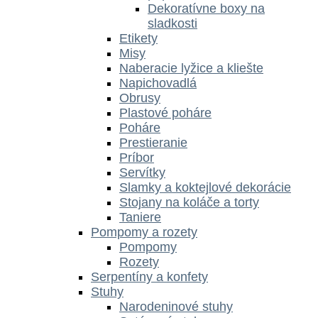
Dekoratívne boxy na
sladkosti
Etikety
Misy
Naberacie lyžice a kliešte
Napichovadlá
Obrusy
Plastové poháre
Poháre
Prestieranie
Príbor
Servítky
Slamky a koktejlové dekorácie
Stojany na koláče a torty
Taniere
Pompomy a rozety
Pompomy
Rozety
Serpentíny a konfety
Stuhy
Narodeninové stuhy