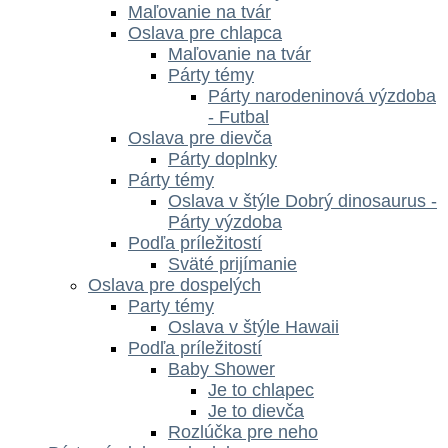
Maľovanie na tvár
Oslava pre chlapca
Maľovanie na tvár
Párty témy
Párty narodeninová výzdoba
- Futbal
Oslava pre dievča
Párty doplnky
Párty témy
Oslava v štýle Dobrý dinosaurus -
Párty výzdoba
Podľa príležitostí
Sväté prijímanie
Oslava pre dospelých
Party témy
Oslava v štýle Hawaii
Podľa príležitostí
Baby Shower
Je to chlapec
Je to dievča
Rozlúčka pre neho