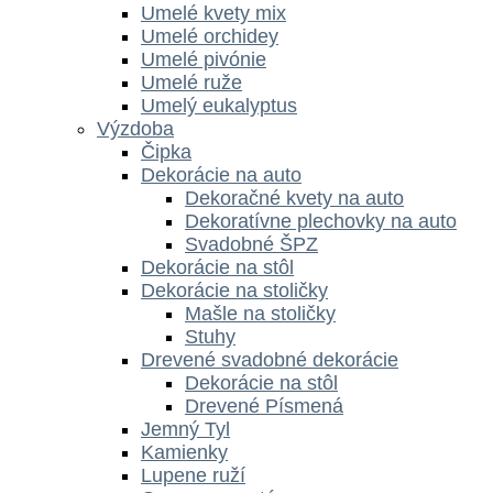
Umelé kvety mix
Umelé orchidey
Umelé pivónie
Umelé ruže
Umelý eukalyptus
Výzdoba
Čipka
Dekorácie na auto
Dekoračné kvety na auto
Dekoratívne plechovky na auto
Svadobné ŠPZ
Dekorácie na stôl
Dekorácie na stoličky
Mašle na stoličky
Stuhy
Drevené svadobné dekorácie
Dekorácie na stôl
Drevené Písmená
Jemný Tyl
Kamienky
Lupene ruží