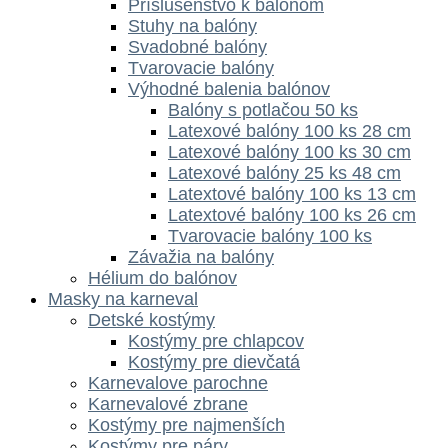
Príslušenstvo k balónom
Stuhy na balóny
Svadobné balóny
Tvarovacie balóny
Výhodné balenia balónov
Balóny s potlačou 50 ks
Latexové balóny 100 ks 28 cm
Latexové balóny 100 ks 30 cm
Latexové balóny 25 ks 48 cm
Latextové balóny 100 ks 13 cm
Latextové balóny 100 ks 26 cm
Tvarovacie balóny 100 ks
Závažia na balóny
Hélium do balónov
Masky na karneval
Detské kostýmy
Kostýmy pre chlapcov
Kostýmy pre dievčatá
Karnevalove parochne
Karnevalové zbrane
Kostýmy pre najmenších
Kostýmy pre páry