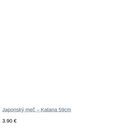
Japonský meč – Katana 59cm
3.90
€