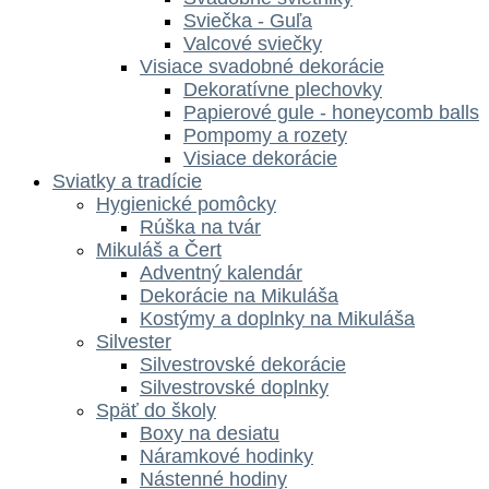
Sviečka - Guľa
Valcové sviečky
Visiace svadobné dekorácie
Dekoratívne plechovky
Papierové gule - honeycomb balls
Pompomy a rozety
Visiace dekorácie
Sviatky a tradície
Hygienické pomôcky
Rúška na tvár
Mikuláš a Čert
Adventný kalendár
Dekorácie na Mikuláša
Kostýmy a doplnky na Mikuláša
Silvester
Silvestrovské dekorácie
Silvestrovské doplnky
Späť do školy
Boxy na desiatu
Náramkové hodinky
Nástenné hodiny