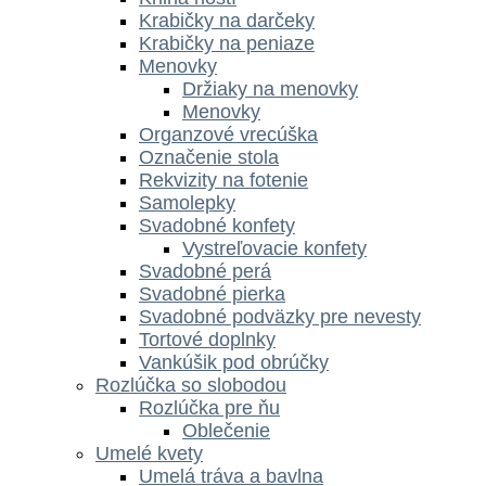
Krabičky na darčeky
Krabičky na peniaze
Menovky
Držiaky na menovky
Menovky
Organzové vrecúška
Označenie stola
Rekvizity na fotenie
Samolepky
Svadobné konfety
Vystreľovacie konfety
Svadobné perá
Svadobné pierka
Svadobné podväzky pre nevesty
Tortové doplnky
Vankúšik pod obrúčky
Rozlúčka so slobodou
Rozlúčka pre ňu
Oblečenie
Umelé kvety
Umelá tráva a bavlna