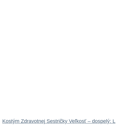
Kostým Zdravotnej Sestričky Veľkosť – dospelý: L