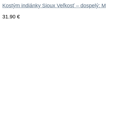
Kostým indiánky Sioux Veľkosť – dospelý: M
31.90
€