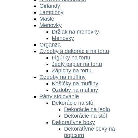
Girlandy
Lampióny
Mašle
Menovky
Držiak na menovky
Menovky
Organza
Ozdoby a dekorácie na tortu
Figúrky na tortu
Jedlý papier na tortu
Zápichy na tortu
Ozdoby na muffiny
Košíčky na muffiny
Ozdoby na muffiny
Párty stolovanie
Dekorácie na stôl
Dekorácie na jedlo
Dekorácie na stôl
Dekoratívne boxy
Dekoratívne boxy na
popcorn