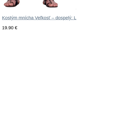
Kostým mnícha Veľkosť – dospelý: L
19.90
€