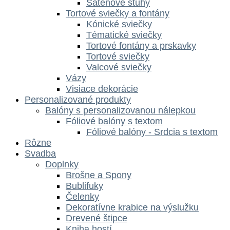
Saténové stuhy
Tortové sviečky a fontány
Kónické sviečky
Tématické sviečky
Tortové fontány a prskavky
Tortové sviečky
Valcové sviečky
Vázy
Visiace dekorácie
Personalizované produkty
Balóny s personalizovanou nálepkou
Fóliové balóny s textom
Fóliové balóny - Srdcia s textom
Rôzne
Svadba
Doplnky
Brošne a Spony
Bublifuky
Čelenky
Dekoratívne krabice na výslužku
Drevené štipce
Kniha hostí