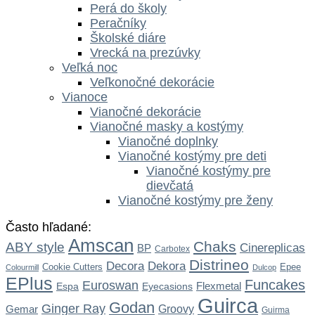
Perá do školy
Peračníky
Školské diáre
Vrecká na prezúvky
Veľká noc
Veľkonočné dekorácie
Vianoce
Vianočné dekorácie
Vianočné masky a kostýmy
Vianočné doplnky
Vianočné kostýmy pre deti
Vianočné kostýmy pre
dievčatá
Vianočné kostýmy pre ženy
Často hľadané:
Amscan
Chaks
ABY style
Cinereplicas
BP
Carbotex
Distrineo
Dekora
Decora
Cookie Cutters
Epee
Colourmill
Dulcop
EPlus
Funcakes
Euroswan
Flexmetal
Espa
Eyecasions
Guirca
Godan
Ginger Ray
Gemar
Groovy
Guirma