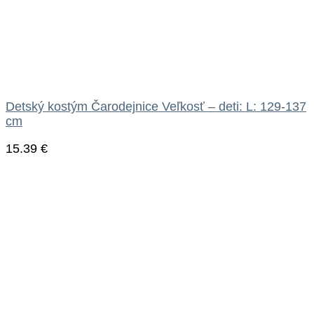
Detský kostým Čarodejnice Veľkosť – deti: L: 129-137
cm
15.39
€