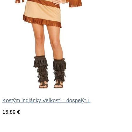
Kostým indiánky Veľkosť – dospelý: L
15.89
€