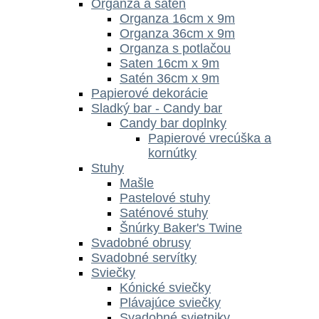
Organza a satén
Organza 16cm x 9m
Organza 36cm x 9m
Organza s potlačou
Saten 16cm x 9m
Satén 36cm x 9m
Papierové dekorácie
Sladký bar - Candy bar
Candy bar doplnky
Papierové vrecúška a
kornútky
Stuhy
Mašle
Pastelové stuhy
Saténové stuhy
Šnúrky Baker's Twine
Svadobné obrusy
Svadobné servítky
Sviečky
Kónické sviečky
Plávajúce sviečky
Svadobné svietniky