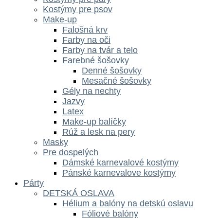
Kostýmy pre psov
Make-up
Falošná krv
Farby na oči
Farby na tvár a telo
Farebné šošovky
Denné šošovky
Mesačné šošovky
Gély na nechty
Jazvy
Latex
Make-up balíčky
Rúž a lesk na pery
Masky
Pre dospelých
Dámské karnevalové kostýmy
Pánské karnevalove kostýmy
Párty
DETSKÁ OSLAVA
Hélium a balóny na detskú oslavu
Fóliové balóny