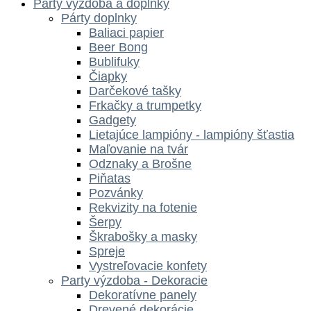
Párty výzdoba a doplnky
Párty doplnky
Baliaci papier
Beer Bong
Bublifuky
Čiapky
Darčekové tašky
Frkačky a trumpetky
Gadgety
Lietajúce lampióny - lampióny šťastia
Maľovanie na tvár
Odznaky a Brošne
Piňatas
Pozvánky
Rekvizity na fotenie
Šerpy
Škrabošky a masky
Spreje
Vystreľovacie konfety
Party výzdoba - Dekoracie
Dekoratívne panely
Drevené dekorácie