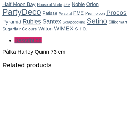
Noble
Half Moon Bay
Orion
House of Marie
JEM
PartyDeco
Procos
Patisse
PME
Premioloon
Personal
Setino
Rubies
Santex
Pyramid
Silikomart
Scrapcooking
WIMEX s.r.o.
Wilton
Sugarflair Colours
Description
Pálka Harley Quinn 73 cm
Related products