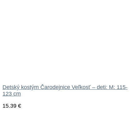
Detský kostým Čarodejnice Veľkosť – deti: M: 115-
123 cm
15.39
€