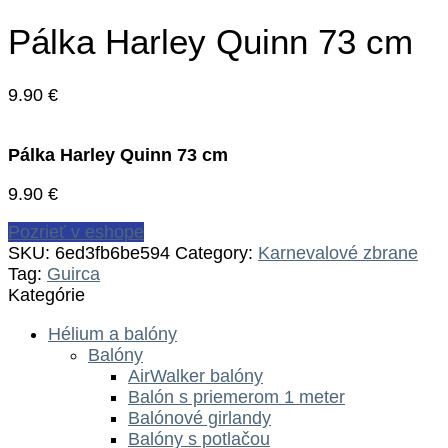
Pálka Harley Quinn 73 cm
9.90
€
Pálka Harley Quinn 73 cm
9.90
€
Pozrieť v eshope
SKU:
6ed3fb6be594
Category:
Karnevalové zbrane
Tag:
Guirca
Kategórie
Hélium a balóny
Balóny
AirWalker balóny
Balón s priemerom 1 meter
Balónové girlandy
Balóny s potlačou