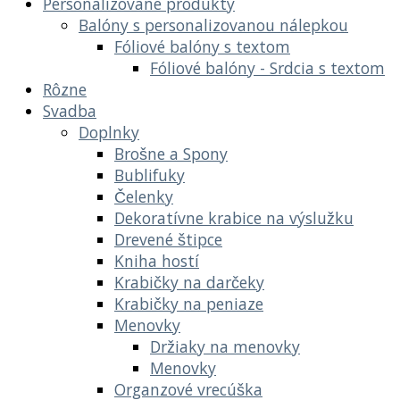
Personalizované produkty
Balóny s personalizovanou nálepkou
Fóliové balóny s textom
Fóliové balóny - Srdcia s textom
Rôzne
Svadba
Doplnky
Brošne a Spony
Bublifuky
Čelenky
Dekoratívne krabice na výslužku
Drevené štipce
Kniha hostí
Krabičky na darčeky
Krabičky na peniaze
Menovky
Držiaky na menovky
Menovky
Organzové vrecúška