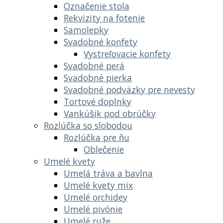
Označenie stola
Rekvizity na fotenie
Samolepky
Svadobné konfety
Vystreľovacie konfety
Svadobné perá
Svadobné pierka
Svadobné podväzky pre nevesty
Tortové doplnky
Vankúšik pod obrúčky
Rozlúčka so slobodou
Rozlúčka pre ňu
Oblečenie
Umelé kvety
Umelá tráva a bavlna
Umelé kvety mix
Umelé orchidey
Umelé pivónie
Umelé ruže