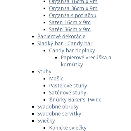
Organza 16cm x 9m
Organza 36cm x 9m
Organza s potlačou
Saten 16cm x 9m
Satén 36cm x 9m
Papierové dekorácie
Sladký bar - Candy bar
Candy bar doplnky
Papierové vrecúška a
kornútky
Stuhy
Mašle
Pastelové stuhy
Saténové stuhy
Šnúrky Baker's Twine
Svadobné obrusy
Svadobné servítky
Sviečky
Kónické sviečky