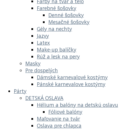
Farby na tvár a telo
Farebné šošovky
Denné šošovky
Mesačné šošovky
Gély na nechty
Jazvy
Latex
Make-up balíčky
Rúž a lesk na pery
Masky
Pre dospelých
Dámské karnevalové kostýmy
Pánské karnevalove kostýmy
Párty
DETSKÁ OSLAVA
Hélium a balóny na detskú oslavu
Fóliové balóny
Maľovanie na tvár
Oslava pre chlapca