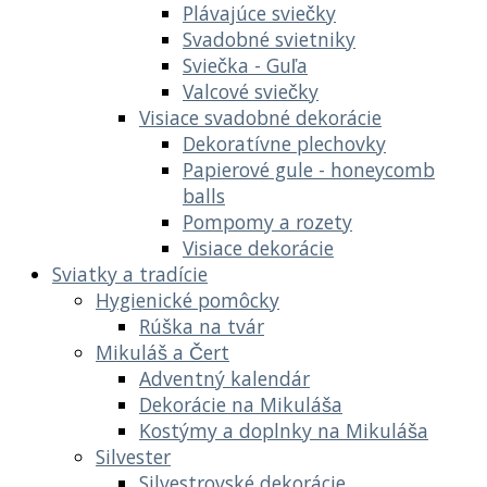
Plávajúce sviečky
Svadobné svietniky
Sviečka - Guľa
Valcové sviečky
Visiace svadobné dekorácie
Dekoratívne plechovky
Papierové gule - honeycomb
balls
Pompomy a rozety
Visiace dekorácie
Sviatky a tradície
Hygienické pomôcky
Rúška na tvár
Mikuláš a Čert
Adventný kalendár
Dekorácie na Mikuláša
Kostýmy a doplnky na Mikuláša
Silvester
Silvestrovské dekorácie