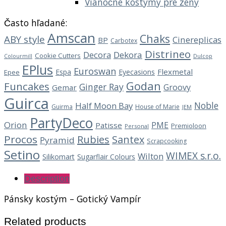
Vianočné kostýmy pre ženy
Často hľadané:
Amscan
Chaks
ABY style
Cinereplicas
BP
Carbotex
Distrineo
Decora
Dekora
Cookie Cutters
Dulcop
Colourmill
EPlus
Euroswan
Flexmetal
Espa
Eyecasions
Epee
Godan
Funcakes
Ginger Ray
Groovy
Gemar
Guirca
Noble
Half Moon Bay
Guirma
House of Marie
JEM
PartyDeco
Orion
PME
Patisse
Premioloon
Personal
Procos
Rubies
Santex
Pyramid
Scrapcooking
Setino
WIMEX s.r.o.
Wilton
Silikomart
Sugarflair Colours
Description
Pánsky kostým – Gotický Vampír
Related products