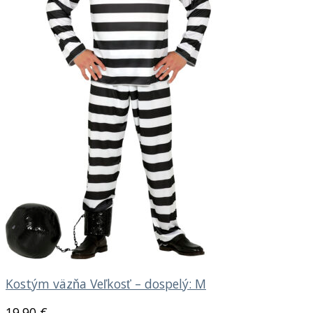
Kostým väzňa Veľkosť – dospelý: M
19.90
€