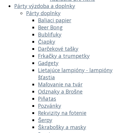
Párty výzdoba a doplnky
Párty doplnky
Baliaci papier
Beer Bong
Bublifuky
Čiapky
Darčekové tašky
Frkačky a trumpetky
Gadgety
Lietajúce lampióny - lampióny
šťastia
Maľovanie na tvár
Odznaky a Brošne
Piňatas
Pozvánky
Rekvizity na fotenie
Šerpy
Škrabošky a masky