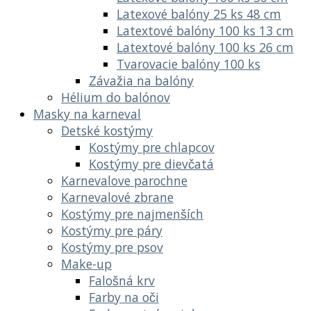
Latexové balóny 25 ks 48 cm
Latextové balóny 100 ks 13 cm
Latextové balóny 100 ks 26 cm
Tvarovacie balóny 100 ks
Závažia na balóny
Hélium do balónov
Masky na karneval
Detské kostýmy
Kostýmy pre chlapcov
Kostýmy pre dievčatá
Karnevalove parochne
Karnevalové zbrane
Kostýmy pre najmenších
Kostýmy pre páry
Kostýmy pre psov
Make-up
Falošná krv
Farby na oči