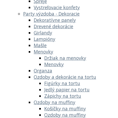
Spreje
Vystreľovacie konfety
Party výzdoba - Dekoracie
Dekoratívne panely
Drevené dekorácie
Girlandy
Lampióny
Mašle
Menovky
Držiak na menovky
Menovky
Organza
Ozdoby a dekorácie na tortu
Figúrky na tortu
Jedlý papier na tortu
Zápichy na tortu
Ozdoby na muffiny
Košíčky na muffiny
Ozdoby na muffiny