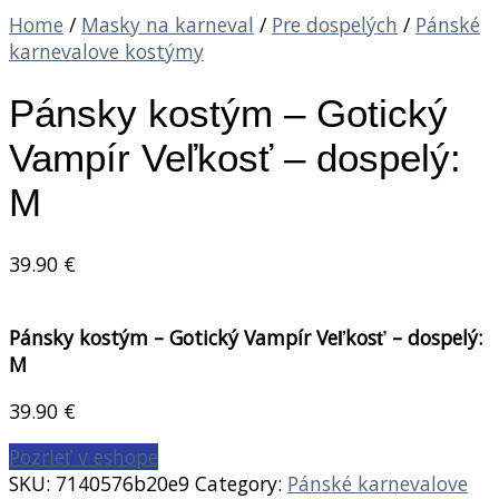
Home
/
Masky na karneval
/
Pre dospelých
/
Pánské
karnevalove kostýmy
Pánsky kostým – Gotický
Vampír Veľkosť – dospelý:
M
39.90
€
Pánsky kostým – Gotický Vampír Veľkosť – dospelý:
M
39.90
€
Pozrieť v eshope
SKU:
7140576b20e9
Category:
Pánské karnevalove