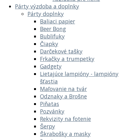
Párty výzdoba a doplnky
Párty doplnky
Baliaci papier
Beer Bong
Bublifuky
Čiapky
Darčekové tašky
Frkačky a trumpetky
Gadgety
Lietajúce lampióny - lampióny
šťastia
Maľovanie na tvár
Odznaky a Brošne
Piňatas
Pozvánky
Rekvizity na fotenie
Šerpy
Škrabošky a masky