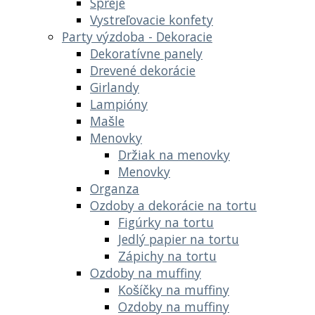
Spreje
Vystreľovacie konfety
Party výzdoba - Dekoracie
Dekoratívne panely
Drevené dekorácie
Girlandy
Lampióny
Mašle
Menovky
Držiak na menovky
Menovky
Organza
Ozdoby a dekorácie na tortu
Figúrky na tortu
Jedlý papier na tortu
Zápichy na tortu
Ozdoby na muffiny
Košíčky na muffiny
Ozdoby na muffiny