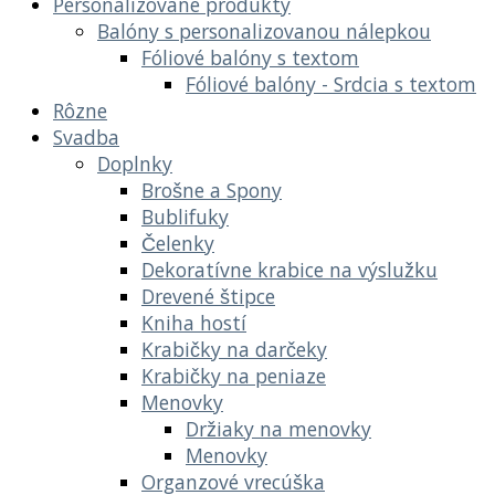
Personalizované produkty
Balóny s personalizovanou nálepkou
Fóliové balóny s textom
Fóliové balóny - Srdcia s textom
Rôzne
Svadba
Doplnky
Brošne a Spony
Bublifuky
Čelenky
Dekoratívne krabice na výslužku
Drevené štipce
Kniha hostí
Krabičky na darčeky
Krabičky na peniaze
Menovky
Držiaky na menovky
Menovky
Organzové vrecúška