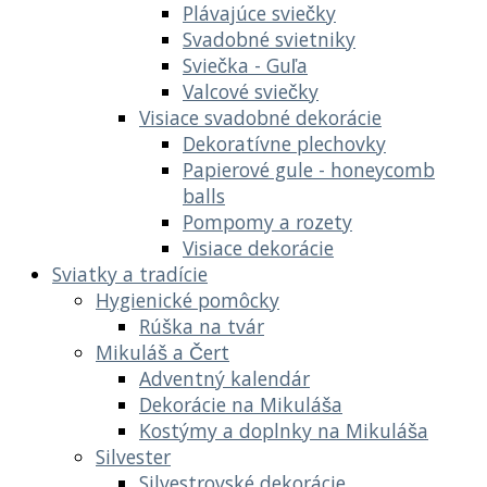
Plávajúce sviečky
Svadobné svietniky
Sviečka - Guľa
Valcové sviečky
Visiace svadobné dekorácie
Dekoratívne plechovky
Papierové gule - honeycomb
balls
Pompomy a rozety
Visiace dekorácie
Sviatky a tradície
Hygienické pomôcky
Rúška na tvár
Mikuláš a Čert
Adventný kalendár
Dekorácie na Mikuláša
Kostýmy a doplnky na Mikuláša
Silvester
Silvestrovské dekorácie