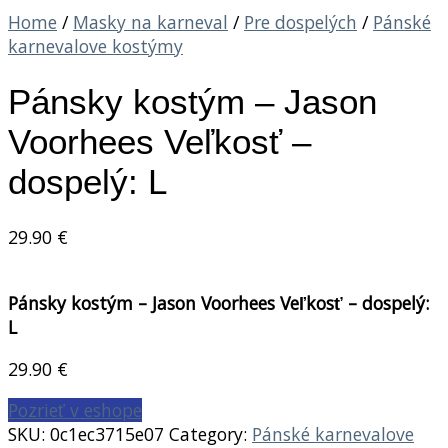
Home
/
Masky na karneval
/
Pre dospelých
/
Pánské
karnevalove kostýmy
Pánsky kostým – Jason
Voorhees Veľkosť –
dospelý: L
29.90
€
Pánsky kostým – Jason Voorhees Veľkosť – dospelý:
L
29.90
€
Pozrieť v eshope
SKU:
0c1ec3715e07
Category:
Pánské karnevalove