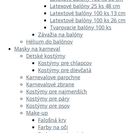
Latexové balóny 25 ks 48 cm
Latextové balóny 100 ks 13 cm
Latextové balóny 100 ks 26 cm
Tvarovacie balóny 100 ks
Závažia na balóny
Hélium do balónov
Masky na karneval
Detské kostýmy
Kostýmy pre chlapcov
Kostýmy pre dievčatá
Karnevalove parochne
Karnevalové zbrane
Kostýmy pre najmenších
Kostýmy pre páry
Kostýmy pre psov
Make-up
Falošná krv
Farby na oči