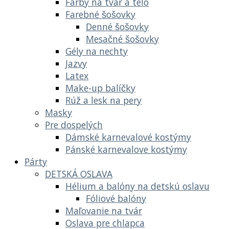
Farby na tvár a telo
Farebné šošovky
Denné šošovky
Mesačné šošovky
Gély na nechty
Jazvy
Latex
Make-up balíčky
Rúž a lesk na pery
Masky
Pre dospelých
Dámské karnevalové kostýmy
Pánské karnevalove kostýmy
Párty
DETSKÁ OSLAVA
Hélium a balóny na detskú oslavu
Fóliové balóny
Maľovanie na tvár
Oslava pre chlapca