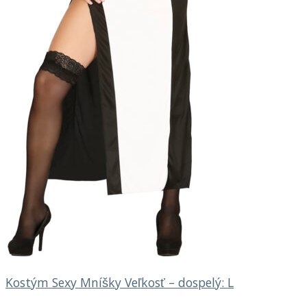
Kostým Sexy Mníšky Veľkosť – dospelý: L