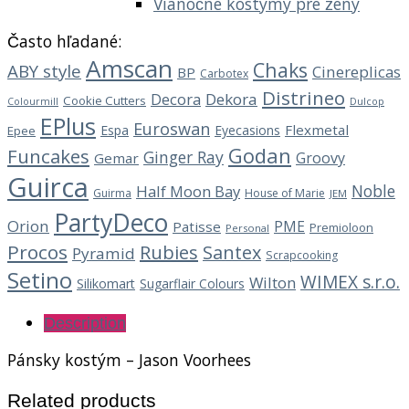
Vianočné kostýmy pre ženy
Často hľadané:
Amscan
Chaks
ABY style
Cinereplicas
BP
Carbotex
Distrineo
Decora
Dekora
Cookie Cutters
Dulcop
Colourmill
EPlus
Euroswan
Flexmetal
Espa
Eyecasions
Epee
Godan
Funcakes
Ginger Ray
Groovy
Gemar
Guirca
Noble
Half Moon Bay
Guirma
House of Marie
JEM
PartyDeco
Orion
PME
Patisse
Premioloon
Personal
Procos
Rubies
Santex
Pyramid
Scrapcooking
Setino
WIMEX s.r.o.
Wilton
Silikomart
Sugarflair Colours
Description
Pánsky kostým – Jason Voorhees
Related products