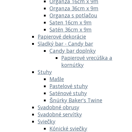
Organza 16cm x 9m
Organza 36cm x 9m
Organza s potlačou
Saten 16cm x 9m
Satén 36cm x 9m
Papierové dekorácie
Sladký bar - Candy bar
Candy bar doplnky
Papierové vrecúška a
kornútky
Stuhy
Mašle
Pastelové stuhy
Saténové stuhy
Šnúrky Baker's Twine
Svadobné obrusy
Svadobné servítky
Sviečky
Kónické sviečky