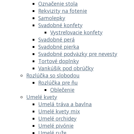
Označenie stola
Rekvizity na fotenie
Samolepky
Svadobné konfety
Vystreľovacie konfety
Svadobné perá
Svadobné pierka
Svadobné podväzky pre nevesty
Tortové doplnky
Vankúšik pod obrúčky
Rozlúčka so slobodou
Rozlúčka pre ňu
Oblečenie
Umelé kvety
Umelá tráva a bavlna
Umelé kvety mix
Umelé orchidey
Umelé pivónie
Umelé ruže