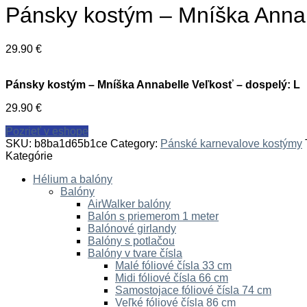
Pánsky kostým – Mníška Annab
29.90
€
Pánsky kostým – Mníška Annabelle Veľkosť – dospelý: L
29.90
€
Pozrieť v eshope
SKU:
b8ba1d65b1ce
Category:
Pánské karnevalove kostýmy
Kategórie
Hélium a balóny
Balóny
AirWalker balóny
Balón s priemerom 1 meter
Balónové girlandy
Balóny s potlačou
Balóny v tvare čísla
Malé fóliové čísla 33 cm
Midi fóliové čísla 66 cm
Samostojace fóliové čísla 74 cm
Veľké fóliové čísla 86 cm