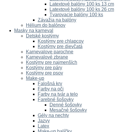
Latextové balóny 100 ks 13 cm
Latextové balóny 100 ks 26 cm
Tvarovacie balóny 100 ks
Závažia na balóny
Hélium do balónov
Masky na karneval
Detské kostýmy
Kostýmy pre chlapcov
Kostýmy pre dievčatá
Karnevalove parochne
Karnevalové zbrane
Kostýmy pre najmenších
Kostýmy pre páry
Kostýmy pre psov
Make-up
Falošná krv
Farby na oči
Farby na tvár a telo
Farebné šošovky
Denné šošovky
Mesačné šošovky
Gély na nechty
Jazvy
Latex
Make-up balíčky