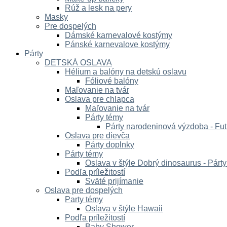
Rúž a lesk na pery
Masky
Pre dospelých
Dámské karnevalové kostýmy
Pánské karnevalove kostýmy
Párty
DETSKÁ OSLAVA
Hélium a balóny na detskú oslavu
Fóliové balóny
Maľovanie na tvár
Oslava pre chlapca
Maľovanie na tvár
Párty témy
Párty narodeninová výzdoba - Fut
Oslava pre dievča
Párty doplnky
Párty témy
Oslava v štýle Dobrý dinosaurus - Párt
Podľa príležitostí
Sväté prijímanie
Oslava pre dospelých
Party témy
Oslava v štýle Hawaii
Podľa príležitostí
Baby Shower