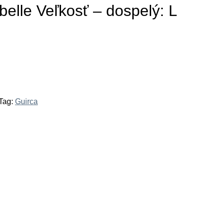
elle Veľkosť – dospelý: L
Tag:
Guirca