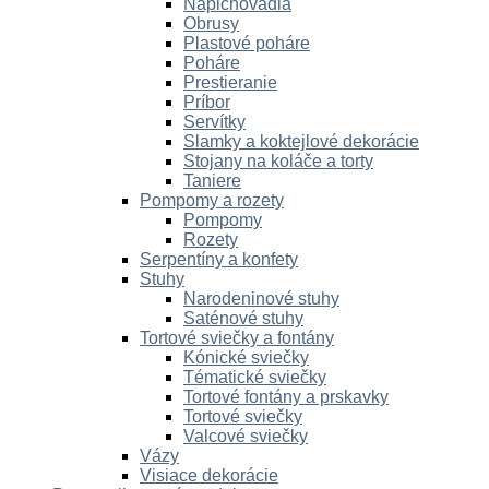
Napichovadlá
Obrusy
Plastové poháre
Poháre
Prestieranie
Príbor
Servítky
Slamky a koktejlové dekorácie
Stojany na koláče a torty
Taniere
Pompomy a rozety
Pompomy
Rozety
Serpentíny a konfety
Stuhy
Narodeninové stuhy
Saténové stuhy
Tortové sviečky a fontány
Kónické sviečky
Tématické sviečky
Tortové fontány a prskavky
Tortové sviečky
Valcové sviečky
Vázy
Visiace dekorácie