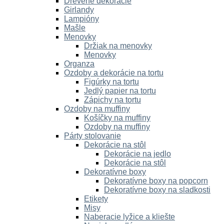
Drevené dekorácie
Girlandy
Lampióny
Mašle
Menovky
Držiak na menovky
Menovky
Organza
Ozdoby a dekorácie na tortu
Figúrky na tortu
Jedlý papier na tortu
Zápichy na tortu
Ozdoby na muffiny
Košíčky na muffiny
Ozdoby na muffiny
Párty stolovanie
Dekorácie na stôl
Dekorácie na jedlo
Dekorácie na stôl
Dekoratívne boxy
Dekoratívne boxy na popcorn
Dekoratívne boxy na sladkosti
Etikety
Misy
Naberacie lyžice a kliešte