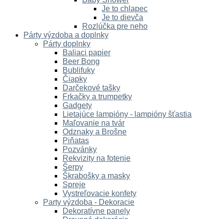
Je to chlapec
Je to dievča
Rozlúčka pre neho
Párty výzdoba a doplnky
Párty doplnky
Baliaci papier
Beer Bong
Bublifuky
Čiapky
Darčekové tašky
Frkačky a trumpetky
Gadgety
Lietajúce lampióny - lampióny šťastia
Maľovanie na tvár
Odznaky a Brošne
Piňatas
Pozvánky
Rekvizity na fotenie
Šerpy
Škrabošky a masky
Spreje
Vystreľovacie konfety
Party výzdoba - Dekoracie
Dekoratívne panely