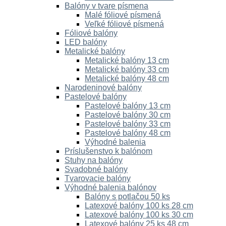
Balóny v tvare písmena
Malé fóliové písmená
Veľké fóliové písmená
Fóliové balóny
LED balóny
Metalické balóny
Metalické balóny 13 cm
Metalické balóny 33 cm
Metalické balóny 48 cm
Narodeninové balóny
Pastelové balóny
Pastelové balóny 13 cm
Pastelové balóny 30 cm
Pastelové balóny 33 cm
Pastelové balóny 48 cm
Výhodné balenia
Príslušenstvo k balónom
Stuhy na balóny
Svadobné balóny
Tvarovacie balóny
Výhodné balenia balónov
Balóny s potlačou 50 ks
Latexové balóny 100 ks 28 cm
Latexové balóny 100 ks 30 cm
Latexové balóny 25 ks 48 cm