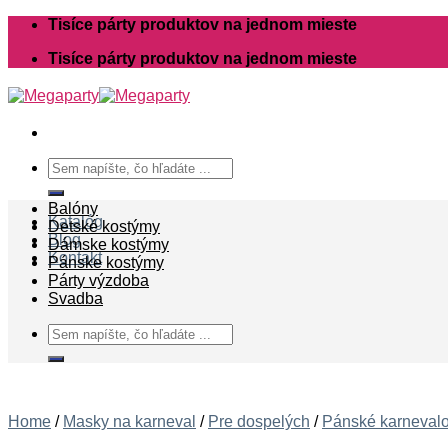
Skip
Tisíce párty produktov na jednom mieste
to
Tisíce párty produktov na jednom mieste
content
Search
for:
Balóny
Katalóg
Detské kostýmy
Blog
Dámske kostýmy
Kontakt
Pánske kostýmy
Párty výzdoba
Svadba
Search
for:
Home
/
Masky na karneval
/
Pre dospelých
/
Pánské karneval