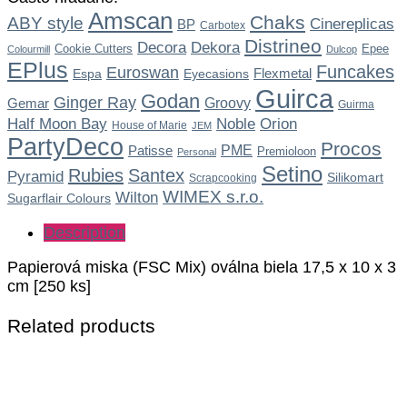
Amscan
Chaks
ABY style
Cinereplicas
BP
Carbotex
Distrineo
Dekora
Decora
Cookie Cutters
Epee
Colourmill
Dulcop
EPlus
Funcakes
Euroswan
Flexmetal
Espa
Eyecasions
Guirca
Godan
Ginger Ray
Gemar
Groovy
Guirma
Noble
Half Moon Bay
Orion
House of Marie
JEM
PartyDeco
Procos
Patisse
PME
Premioloon
Personal
Setino
Rubies
Santex
Pyramid
Silikomart
Scrapcooking
WIMEX s.r.o.
Wilton
Sugarflair Colours
Description
Papierová miska (FSC Mix) oválna biela 17,5 x 10 x 3
cm [250 ks]
Related products