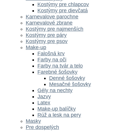
Kostýmy pre chlapcov
Kostýmy pre dievčatá
Karnevalove parochne
Karnevalové zbrane
Kostýmy pre najmenších
Kostýmy pre páry
Kostýmy pre psov
Make-up
Falošná krv
Farby na oči
Farby na tvár a telo
Farebné šošovky
Denné šošovky
Mesačné šošovky
Gély na nechty
Jazvy
Latex
Make-up balíčky
Rúž a lesk na pery
Masky
Pre dospelých