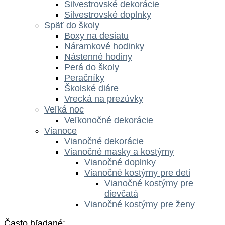
Silvestrovské dekorácie
Silvestrovské doplnky
Späť do školy
Boxy na desiatu
Náramkové hodinky
Nástenné hodiny
Perá do školy
Peračníky
Školské diáre
Vrecká na prezúvky
Veľká noc
Veľkonočné dekorácie
Vianoce
Vianočné dekorácie
Vianočné masky a kostýmy
Vianočné doplnky
Vianočné kostýmy pre deti
Vianočné kostýmy pre
dievčatá
Vianočné kostýmy pre ženy
Často hľadané: