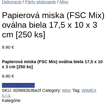
Dekoracie
/
Párty stolovanie
/
Misy
Papierová miska (FSC Mix)
oválna biela 17,5 x 10 x 3
cm [250 ks]
9.90
€
Papierová miska (FSC Mix) oválna biela 17,5 x 10
x 3 cm [250 ks]
9.90
€
Pozrieť v eshope
SKU:
829892b3be2f
Category:
Misy
Tag:
WIMEX
s.r.o.
Kategórie