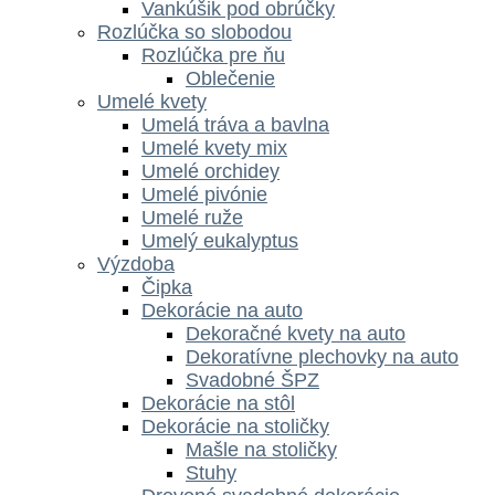
Vankúšik pod obrúčky
Rozlúčka so slobodou
Rozlúčka pre ňu
Oblečenie
Umelé kvety
Umelá tráva a bavlna
Umelé kvety mix
Umelé orchidey
Umelé pivónie
Umelé ruže
Umelý eukalyptus
Výzdoba
Čipka
Dekorácie na auto
Dekoračné kvety na auto
Dekoratívne plechovky na auto
Svadobné ŠPZ
Dekorácie na stôl
Dekorácie na stoličky
Mašle na stoličky
Stuhy