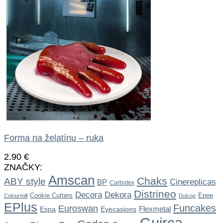
Forma na želatínu – ruka
2.90
€
ZNAČKY:
Amscan
Chaks
ABY style
Cinereplicas
BP
Carbotex
Distrineo
Dekora
Decora
Cookie Cutters
Epee
Colourmill
Dulcop
EPlus
Funcakes
Euroswan
Flexmetal
Espa
Eyecasions
Guirca