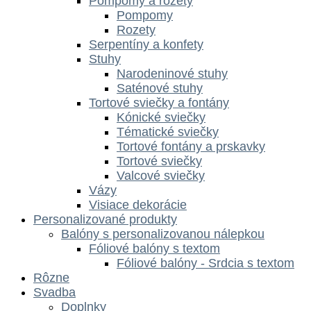
Pompomy a rozety
Pompomy
Rozety
Serpentíny a konfety
Stuhy
Narodeninové stuhy
Saténové stuhy
Tortové sviečky a fontány
Kónické sviečky
Tématické sviečky
Tortové fontány a prskavky
Tortové sviečky
Valcové sviečky
Vázy
Visiace dekorácie
Personalizované produkty
Balóny s personalizovanou nálepkou
Fóliové balóny s textom
Fóliové balóny - Srdcia s textom
Rôzne
Svadba
Doplnky