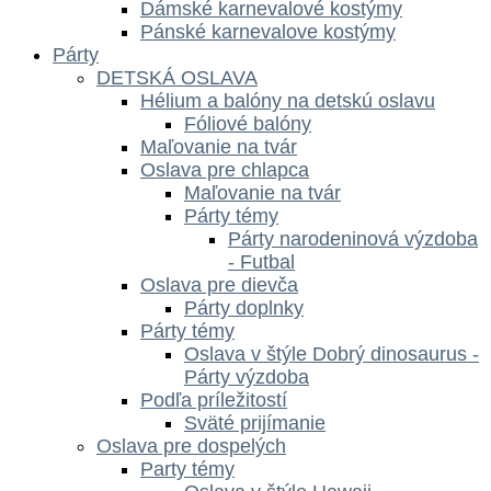
Dámské karnevalové kostýmy
Pánské karnevalove kostýmy
Párty
DETSKÁ OSLAVA
Hélium a balóny na detskú oslavu
Fóliové balóny
Maľovanie na tvár
Oslava pre chlapca
Maľovanie na tvár
Párty témy
Párty narodeninová výzdoba
- Futbal
Oslava pre dievča
Párty doplnky
Párty témy
Oslava v štýle Dobrý dinosaurus -
Párty výzdoba
Podľa príležitostí
Sväté prijímanie
Oslava pre dospelých
Party témy