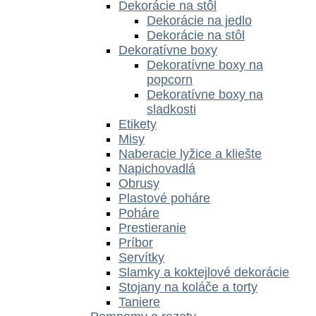
Dekorácie na stôl
Dekorácie na jedlo
Dekorácie na stôl
Dekoratívne boxy
Dekoratívne boxy na
popcorn
Dekoratívne boxy na
sladkosti
Etikety
Misy
Naberacie lyžice a kliešte
Napichovadlá
Obrusy
Plastové poháre
Poháre
Prestieranie
Príbor
Servítky
Slamky a koktejlové dekorácie
Stojany na koláče a torty
Taniere