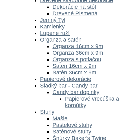
Drevené svadobné dekorácie
Dekorácie na stôl
Drevené Písmená
Jemný Tyl
Kamienky
Lupene ruží
Organza a satén
Organza 16cm x 9m
Organza 36cm x 9m
Organza s potlačou
Saten 16cm x 9m
Satén 36cm x 9m
Papierové dekorácie
Sladký bar - Candy bar
Candy bar doplnky
Papierové vrecúška a
kornútky
Stuhy
Mašle
Pastelové stuhy
Saténové stuhy
Šnúrky Baker's Twine