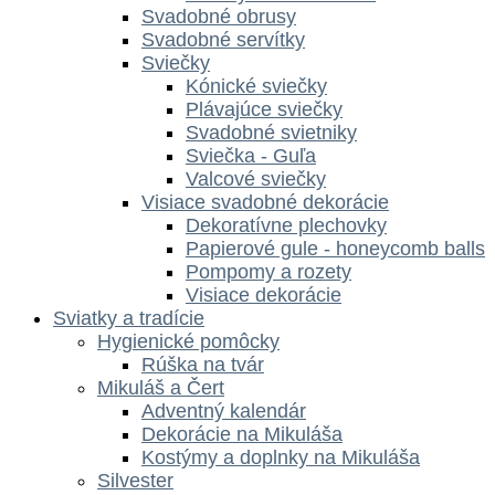
Svadobné obrusy
Svadobné servítky
Sviečky
Kónické sviečky
Plávajúce sviečky
Svadobné svietniky
Sviečka - Guľa
Valcové sviečky
Visiace svadobné dekorácie
Dekoratívne plechovky
Papierové gule - honeycomb balls
Pompomy a rozety
Visiace dekorácie
Sviatky a tradície
Hygienické pomôcky
Rúška na tvár
Mikuláš a Čert
Adventný kalendár
Dekorácie na Mikuláša
Kostýmy a doplnky na Mikuláša
Silvester