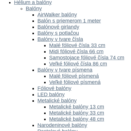
Hélium a balóny
Balóny
AirWalker balóny
Balón s priemerom 1 meter
Balónové girlandy
Balóny s potlačou
Balóny v tvare čísla
Malé fóliové čísla 33 cm
Midi fóliové čísla 66 cm
Samostojace fóliové čísla 74 cm
Veľké fóliové čísla 86 cm
Balóny v tvare písmena
Malé fóliové písmená
Veľké fóliové písmená
Fóliové balóny
LED balóny
Metalické balóny
Metalické balóny 13 cm
Metalické balóny 33 cm
Metalické balóny 48 cm
Narodeninové balóny