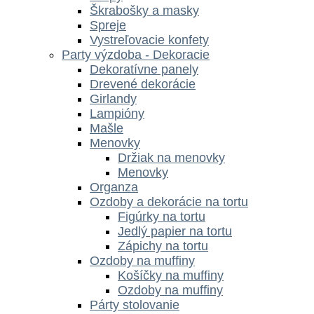
Škrabošky a masky
Spreje
Vystreľovacie konfety
Party výzdoba - Dekoracie
Dekoratívne panely
Drevené dekorácie
Girlandy
Lampióny
Mašle
Menovky
Držiak na menovky
Menovky
Organza
Ozdoby a dekorácie na tortu
Figúrky na tortu
Jedlý papier na tortu
Zápichy na tortu
Ozdoby na muffiny
Košíčky na muffiny
Ozdoby na muffiny
Párty stolovanie