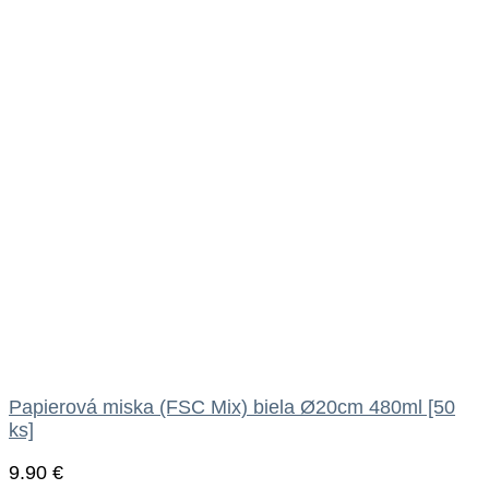
Papierová miska (FSC Mix) biela Ø20cm 480ml [50
ks]
9.90
€