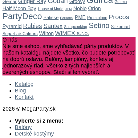
Godan
Ginger Ray
Gemar
Groovy
Guirma
Noble
Half Moon Bay
Orion
House of Marie
JEM
PartyDeco
Procos
Patisse
PME
Premioloon
Personal
Setino
Rubies
Santex
Pyramid
Silikomart
Scrapcooking
WIMEX s.r.o.
Wilton
Sugarflair Colours
O nás
Nie sme eshop, sme vyhľadávač párty produktov. V
našom katalógu nájdete všetko, čo budete potrebovať
na dobrú oslavu. Balóny, lampióny, konfety aj
jednorazový riad. Všetko z tých najlepších a
overených eshopov. Stačí si len vybrať.
Katalóg
Blog
Kontakt
2026 © MegaParty.sk
Vyberte si z menu:
Balóny
Detské kostýmy