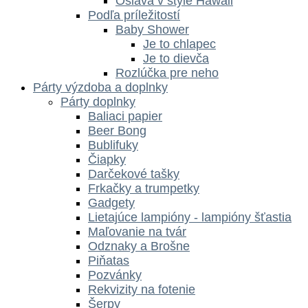
Oslava v štýle Hawaii
Podľa príležitostí
Baby Shower
Je to chlapec
Je to dievča
Rozlúčka pre neho
Párty výzdoba a doplnky
Párty doplnky
Baliaci papier
Beer Bong
Bublifuky
Čiapky
Darčekové tašky
Frkačky a trumpetky
Gadgety
Lietajúce lampióny - lampióny šťastia
Maľovanie na tvár
Odznaky a Brošne
Piňatas
Pozvánky
Rekvizity na fotenie
Šerpy