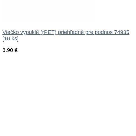
Viečko vypuklé (rPET) priehľadné pre podnos 74935
[10 ks]
3.90
€