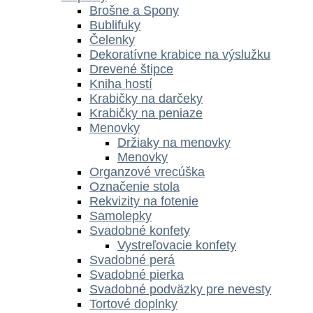
Brošne a Spony
Bublifuky
Čelenky
Dekoratívne krabice na výslužku
Drevené štipce
Kniha hostí
Krabičky na darčeky
Krabičky na peniaze
Menovky
Držiaky na menovky
Menovky
Organzové vrecúška
Označenie stola
Rekvizity na fotenie
Samolepky
Svadobné konfety
Vystreľovacie konfety
Svadobné perá
Svadobné pierka
Svadobné podväzky pre nevesty
Tortové doplnky