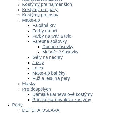
Kostýmy pre najmenších
Kostýmy pre páry
Kostýmy pre psov
Make-up
Falošná krv
Farby na oči
Farby na tvár a telo
Farebné šošovky
Denné šošovky
Mesačné šošovky
Gély na nechty
Jazvy
Latex
Make-up balíčky
Rúž a lesk na pery
Masky
Pre dospelých
Dámské karnevalové kostýmy
Pánské karnevalove kostýmy
Párty
DETSKÁ OSLAVA