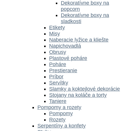
Dekoratívne boxy na
popcorn
Dekoratívne boxy na
sladkosti
Etikety
Misy
Naberacie lyžice a kliešte
Napichovadlá
Obrusy
Plastové poháre
Poháre
Prestieranie
Príbor
Servítky
Slamky a koktejlové dekorácie
Stojany na koláče a torty
Taniere
Pompomy a rozety
Pompomy
Rozety
Serpentíny a konfety