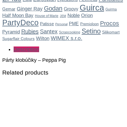
Guirca
Godan
Ginger Ray
Gemar
Groovy
Guirma
Noble
Half Moon Bay
Orion
House of Marie
JEM
PartyDeco
Procos
Patisse
PME
Premioloon
Personal
Setino
Rubies
Santex
Pyramid
Silikomart
Scrapcooking
WIMEX s.r.o.
Wilton
Sugarflair Colours
Description
Párty klobúčiky – Peppa Pig
Related products