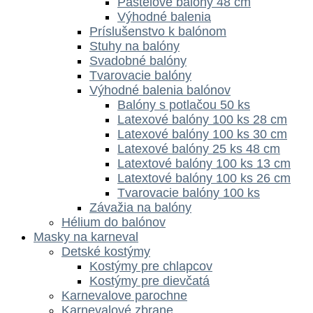
Pastelové balóny 48 cm
Výhodné balenia
Príslušenstvo k balónom
Stuhy na balóny
Svadobné balóny
Tvarovacie balóny
Výhodné balenia balónov
Balóny s potlačou 50 ks
Latexové balóny 100 ks 28 cm
Latexové balóny 100 ks 30 cm
Latexové balóny 25 ks 48 cm
Latextové balóny 100 ks 13 cm
Latextové balóny 100 ks 26 cm
Tvarovacie balóny 100 ks
Závažia na balóny
Hélium do balónov
Masky na karneval
Detské kostýmy
Kostýmy pre chlapcov
Kostýmy pre dievčatá
Karnevalove parochne
Karnevalové zbrane