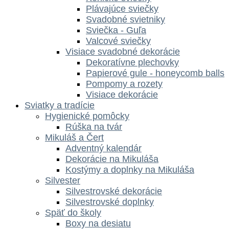
Plávajúce sviečky
Svadobné svietniky
Sviečka - Guľa
Valcové sviečky
Visiace svadobné dekorácie
Dekoratívne plechovky
Papierové gule - honeycomb balls
Pompomy a rozety
Visiace dekorácie
Sviatky a tradície
Hygienické pomôcky
Rúška na tvár
Mikuláš a Čert
Adventný kalendár
Dekorácie na Mikuláša
Kostýmy a doplnky na Mikuláša
Silvester
Silvestrovské dekorácie
Silvestrovské doplnky
Späť do školy
Boxy na desiatu