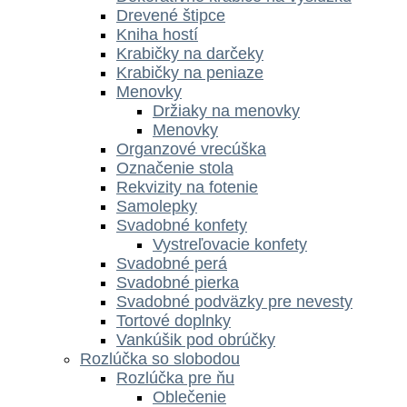
Drevené štipce
Kniha hostí
Krabičky na darčeky
Krabičky na peniaze
Menovky
Držiaky na menovky
Menovky
Organzové vrecúška
Označenie stola
Rekvizity na fotenie
Samolepky
Svadobné konfety
Vystreľovacie konfety
Svadobné perá
Svadobné pierka
Svadobné podväzky pre nevesty
Tortové doplnky
Vankúšik pod obrúčky
Rozlúčka so slobodou
Rozlúčka pre ňu
Oblečenie