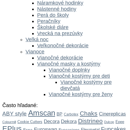
Náramkové hodinky
Nástenné hodiny
Perá do školy
Peračníky
Školské diáre
Vrecká na prezúvky
Veľká noc
Veľkonočné dekorácie
Vianoce
Vianočné dekorácie
Vianočné masky a kostýmy
Vianočné doplnky
Vianočné kostýmy pre deti
Vianočné kostýmy pre
dievčatá
Vianočné kostýmy pre ženy
Často hľadané:
Amscan
Chaks
ABY style
Cinereplicas
BP
Carbotex
Distrineo
Dekora
Decora
Cookie Cutters
Epee
Colourmill
Dulcop
EPlus
Funcakes
Euroswan
Flexmetal
Espa
Eyecasions