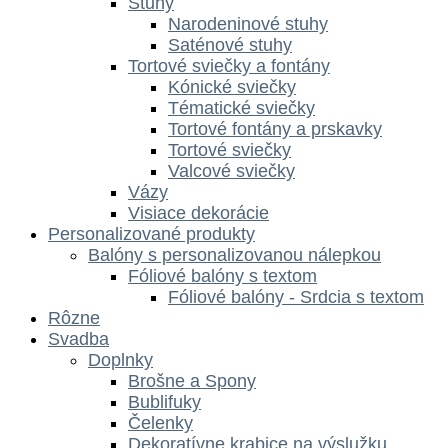
Stuhy
Narodeninové stuhy
Saténové stuhy
Tortové sviečky a fontány
Kónické sviečky
Tématické sviečky
Tortové fontány a prskavky
Tortové sviečky
Valcové sviečky
Vázy
Visiace dekorácie
Personalizované produkty
Balóny s personalizovanou nálepkou
Fóliové balóny s textom
Fóliové balóny - Srdcia s textom
Rôzne
Svadba
Doplnky
Brošne a Spony
Bublifuky
Čelenky
Dekoratívne krabice na výslužku