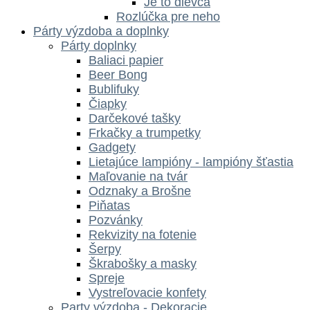
Je to dievča
Rozlúčka pre neho
Párty výzdoba a doplnky
Párty doplnky
Baliaci papier
Beer Bong
Bublifuky
Čiapky
Darčekové tašky
Frkačky a trumpetky
Gadgety
Lietajúce lampióny - lampióny šťastia
Maľovanie na tvár
Odznaky a Brošne
Piňatas
Pozvánky
Rekvizity na fotenie
Šerpy
Škrabošky a masky
Spreje
Vystreľovacie konfety
Party výzdoba - Dekoracie