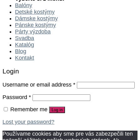
Balóny
Detské kostýmy
Dámske kostýmy
Pánske kostýmy
Párty výzdoba
Svadba
Katalóg
Blog
Kontakt
Login
Username or email address
*
Password
*
Remember me
Log in
Lost your password?
Používame cookies aby sme pre vás zabezpečili ten