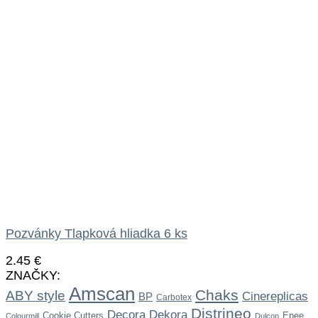
Pozvánky Tlapková hliadka 6 ks
2.45
€
ZNAČKY:
Amscan
Chaks
ABY style
Cinereplicas
BP
Carbotex
Distrineo
Dekora
Decora
Cookie Cutters
Epee
Colourmill
Dulcop