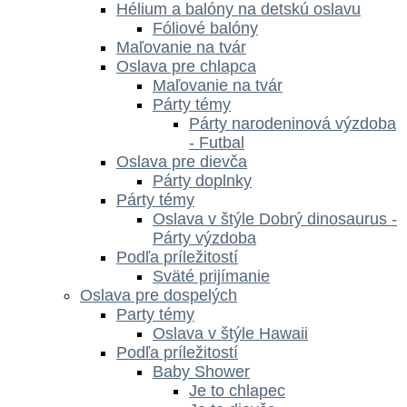
Hélium a balóny na detskú oslavu
Fóliové balóny
Maľovanie na tvár
Oslava pre chlapca
Maľovanie na tvár
Párty témy
Párty narodeninová výzdoba
- Futbal
Oslava pre dievča
Párty doplnky
Párty témy
Oslava v štýle Dobrý dinosaurus -
Párty výzdoba
Podľa príležitostí
Sväté prijímanie
Oslava pre dospelých
Party témy
Oslava v štýle Hawaii
Podľa príležitostí
Baby Shower
Je to chlapec