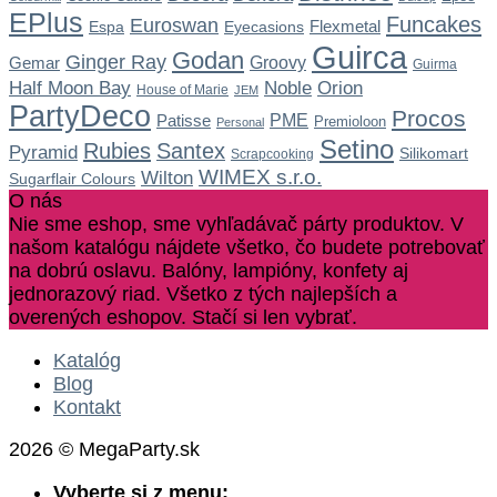
EPlus
Funcakes
Euroswan
Flexmetal
Espa
Eyecasions
Guirca
Godan
Ginger Ray
Gemar
Groovy
Guirma
Noble
Half Moon Bay
Orion
House of Marie
JEM
PartyDeco
Procos
Patisse
PME
Premioloon
Personal
Setino
Rubies
Santex
Pyramid
Silikomart
Scrapcooking
WIMEX s.r.o.
Wilton
Sugarflair Colours
O nás
Nie sme eshop, sme vyhľadávač párty produktov. V
našom katalógu nájdete všetko, čo budete potrebovať
na dobrú oslavu. Balóny, lampióny, konfety aj
jednorazový riad. Všetko z tých najlepších a
overených eshopov. Stačí si len vybrať.
Katalóg
Blog
Kontakt
2026 © MegaParty.sk
Vyberte si z menu: