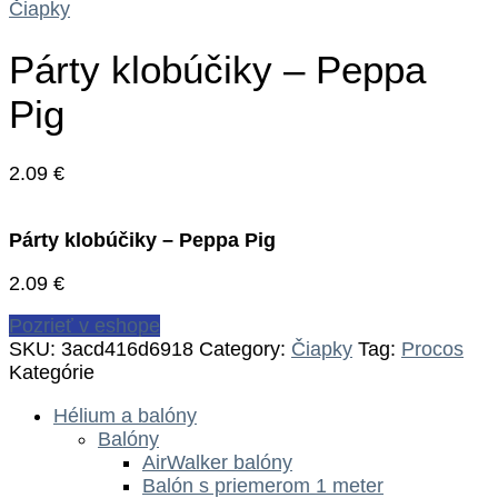
Čiapky
Párty klobúčiky – Peppa
Pig
2.09
€
Párty klobúčiky – Peppa Pig
2.09
€
Pozrieť v eshope
SKU:
3acd416d6918
Category:
Čiapky
Tag:
Procos
Kategórie
Hélium a balóny
Balóny
AirWalker balóny
Balón s priemerom 1 meter