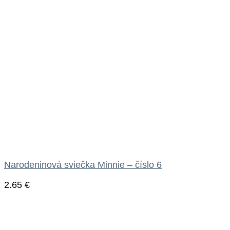
Narodeninová sviečka Minnie – číslo 6
2.65
€