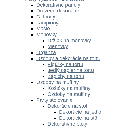
Dekoratívne panely
Drevené dekorácie
Girlandy
Lampióny
Mašle
Menovky
Držiak na menovky
Menovky
Organza
Ozdoby a dekorácie na tortu
Figúrky na tortu
Jedlý papier na tortu
Zápichy na tortu
Ozdoby na muffiny
Košíčky na muffiny
Ozdoby na muffiny
Párty stolovanie
Dekorácie na stôl
Dekorácie na jedlo
Dekorácie na stôl
Dekoratívne boxy