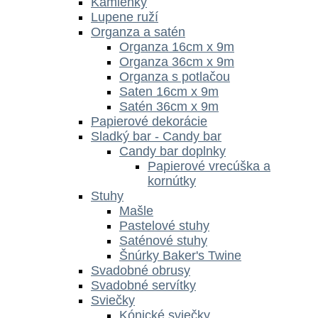
Kamienky
Lupene ruží
Organza a satén
Organza 16cm x 9m
Organza 36cm x 9m
Organza s potlačou
Saten 16cm x 9m
Satén 36cm x 9m
Papierové dekorácie
Sladký bar - Candy bar
Candy bar doplnky
Papierové vrecúška a
kornútky
Stuhy
Mašle
Pastelové stuhy
Saténové stuhy
Šnúrky Baker's Twine
Svadobné obrusy
Svadobné servítky
Sviečky
Kónické sviečky