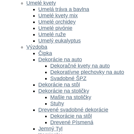
Umelé kvety
Umelá tráva a bavlna
Umelé kvety mix
Umelé orchidey
Umelé pivónie
Umelé ruže
Umelý eukalyptus
Výzdoba
Čipka
Dekorácie na auto
Dekoračné kvety na auto
Dekoratívne plechovky na auto
Svadobné ŠPZ
Dekorácie na stôl
Dekorácie na stoličky
Mašle na stoličky
Stuhy
Drevené svadobné dekorácie
Dekorácie na stôl
Drevené Písmená
Jemný Tyl