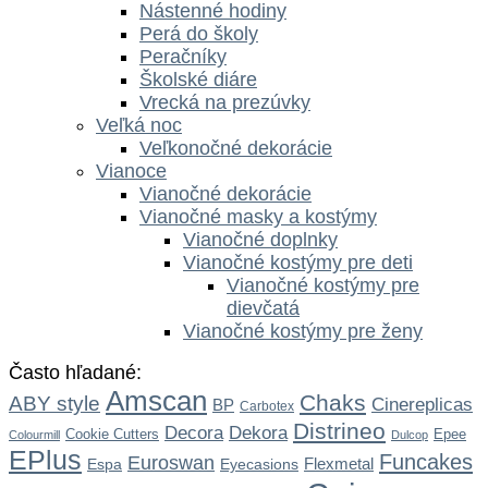
Nástenné hodiny
Perá do školy
Peračníky
Školské diáre
Vrecká na prezúvky
Veľká noc
Veľkonočné dekorácie
Vianoce
Vianočné dekorácie
Vianočné masky a kostýmy
Vianočné doplnky
Vianočné kostýmy pre deti
Vianočné kostýmy pre
dievčatá
Vianočné kostýmy pre ženy
Často hľadané:
Amscan
Chaks
ABY style
Cinereplicas
BP
Carbotex
Distrineo
Dekora
Decora
Cookie Cutters
Epee
Colourmill
Dulcop
EPlus
Funcakes
Euroswan
Flexmetal
Espa
Eyecasions