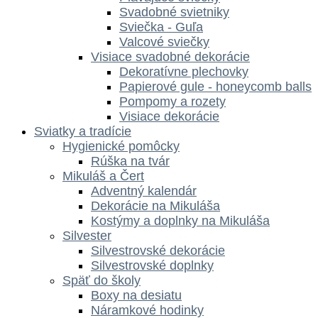
Svadobné svietniky
Sviečka - Guľa
Valcové sviečky
Visiace svadobné dekorácie
Dekoratívne plechovky
Papierové gule - honeycomb balls
Pompomy a rozety
Visiace dekorácie
Sviatky a tradície
Hygienické pomôcky
Rúška na tvár
Mikuláš a Čert
Adventný kalendár
Dekorácie na Mikuláša
Kostýmy a doplnky na Mikuláša
Silvester
Silvestrovské dekorácie
Silvestrovské doplnky
Späť do školy
Boxy na desiatu
Náramkové hodinky