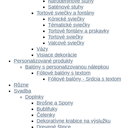
Narodeninové stuhy
Saténové stuhy
Tortové sviečky a fontány
Kónické sviečky
Tématické sviečky
Tortové fontány a prskavky
Tortové sviečky
Valcové sviečky
Vázy
Visiace dekorácie
Personalizované produkty
Balóny s personalizovanou nálepkou
Fóliové balóny s textom
Fóliové balóny - Srdcia s textom
Rôzne
Svadba
Doplnky
Brošne a Spony
Bublifuky
Čelenky
Dekoratívne krabice na výslužku
Drevené štipce