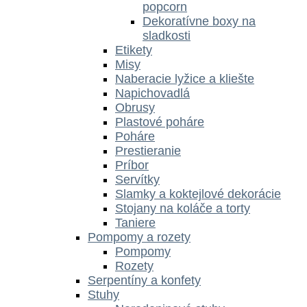
popcorn
Dekoratívne boxy na
sladkosti
Etikety
Misy
Naberacie lyžice a kliešte
Napichovadlá
Obrusy
Plastové poháre
Poháre
Prestieranie
Príbor
Servítky
Slamky a koktejlové dekorácie
Stojany na koláče a torty
Taniere
Pompomy a rozety
Pompomy
Rozety
Serpentíny a konfety
Stuhy