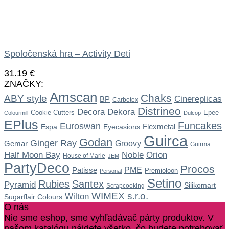
Spoločenská hra – Activity Deti
31.19
€
ZNAČKY:
Amscan
Chaks
ABY style
Cinereplicas
BP
Carbotex
Distrineo
Dekora
Decora
Cookie Cutters
Epee
Colourmill
Dulcop
EPlus
Funcakes
Euroswan
Flexmetal
Espa
Eyecasions
Guirca
Godan
Ginger Ray
Gemar
Groovy
Guirma
Noble
Half Moon Bay
Orion
House of Marie
JEM
PartyDeco
Procos
Patisse
PME
Premioloon
Personal
Setino
Rubies
Santex
Pyramid
Silikomart
Scrapcooking
WIMEX s.r.o.
Wilton
Sugarflair Colours
O nás
Nie sme eshop, sme vyhľadávač párty produktov. V
našom katalógu nájdete všetko, čo budete potrebovať