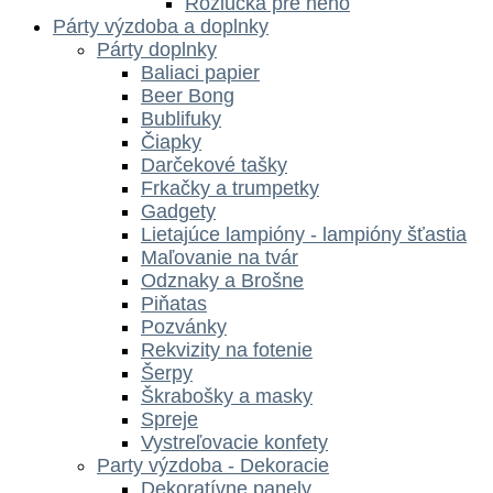
Rozlúčka pre neho
Párty výzdoba a doplnky
Párty doplnky
Baliaci papier
Beer Bong
Bublifuky
Čiapky
Darčekové tašky
Frkačky a trumpetky
Gadgety
Lietajúce lampióny - lampióny šťastia
Maľovanie na tvár
Odznaky a Brošne
Piňatas
Pozvánky
Rekvizity na fotenie
Šerpy
Škrabošky a masky
Spreje
Vystreľovacie konfety
Party výzdoba - Dekoracie
Dekoratívne panely