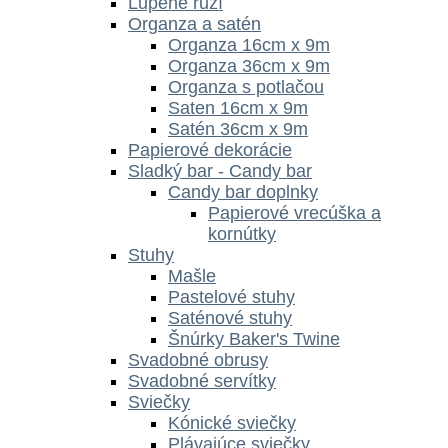
Lupene ruží
Organza a satén
Organza 16cm x 9m
Organza 36cm x 9m
Organza s potlačou
Saten 16cm x 9m
Satén 36cm x 9m
Papierové dekorácie
Sladký bar - Candy bar
Candy bar doplnky
Papierové vrecúška a
kornútky
Stuhy
Mašle
Pastelové stuhy
Saténové stuhy
Šnúrky Baker's Twine
Svadobné obrusy
Svadobné servítky
Sviečky
Kónické sviečky
Plávajúce sviečky