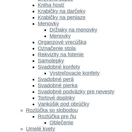
Kniha hostí
Krabičky na darčeky
Krabičky na peniaze
Menovky
Držiaky na menovky
Menovky
Organzové vrecúška
Označenie stola
Rekvizity na fotenie
Samolepky
Svadobné konfety
Vystreľovacie konfety
Svadobné perá
Svadobné pierka
Svadobné podväzky pre nevesty
Tortové doplnky
Vankúšik pod obrúčky
Rozlúčka so slobodou
Rozlúčka pre ňu
Oblečenie
Umelé kvety