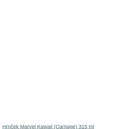
Hrnček Marvel Kawaii (Carnage) 315 ml