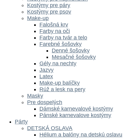
Kostýmy pre páry
Kostýmy pre psov
Make-up
Falošná krv
Farby na oči
Farby na tvár a telo
Farebné šošovky
Denné šošovky
Mesačné šošovky
Gély na nechty
Jazvy
Latex
Make-up balíčky
Rúž a lesk na pery
Masky
Pre dospelých
Dámské karnevalové kostýmy
Pánské karnevalove kostýmy
Párty
DETSKÁ OSLAVA
Hélium a balóny na detskú oslavu