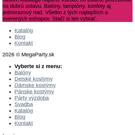
na dobrú oslavu. Balóny, lampióny, konfety aj
jednorazový riad. Všetko z tých najlepších a
overených eshopov. Stačí si len vybrať.
Katalóg
Blog
Kontakt
2026 © MegaParty.sk
Vyberte si z menu:
Balóny
Detské kostýmy
Dámske kostýmy
Pánske kostýmy
Párty výzdoba
Svadba
Katalóg
Blog
Kontakt