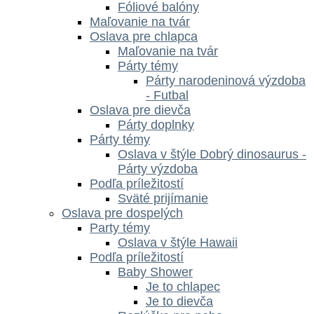
Fóliové balóny
Maľovanie na tvár
Oslava pre chlapca
Maľovanie na tvár
Párty témy
Párty narodeninová výzdoba
- Futbal
Oslava pre dievča
Párty doplnky
Párty témy
Oslava v štýle Dobrý dinosaurus -
Párty výzdoba
Podľa príležitostí
Sväté prijímanie
Oslava pre dospelých
Party témy
Oslava v štýle Hawaii
Podľa príležitostí
Baby Shower
Je to chlapec
Je to dievča