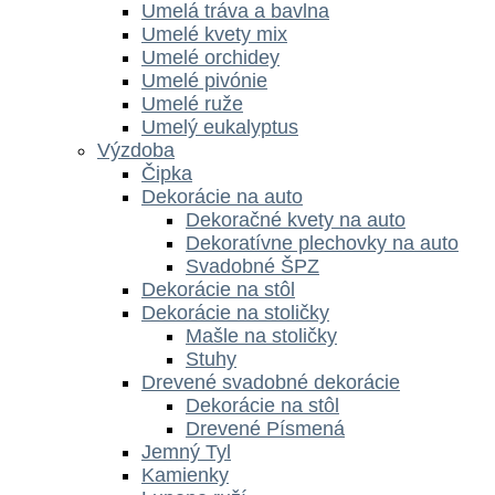
Umelá tráva a bavlna
Umelé kvety mix
Umelé orchidey
Umelé pivónie
Umelé ruže
Umelý eukalyptus
Výzdoba
Čipka
Dekorácie na auto
Dekoračné kvety na auto
Dekoratívne plechovky na auto
Svadobné ŠPZ
Dekorácie na stôl
Dekorácie na stoličky
Mašle na stoličky
Stuhy
Drevené svadobné dekorácie
Dekorácie na stôl
Drevené Písmená
Jemný Tyl
Kamienky