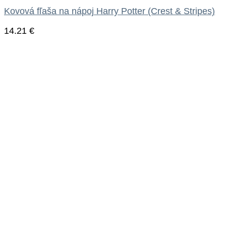
Kovová fľaša na nápoj Harry Potter (Crest & Stripes)
14.21
€