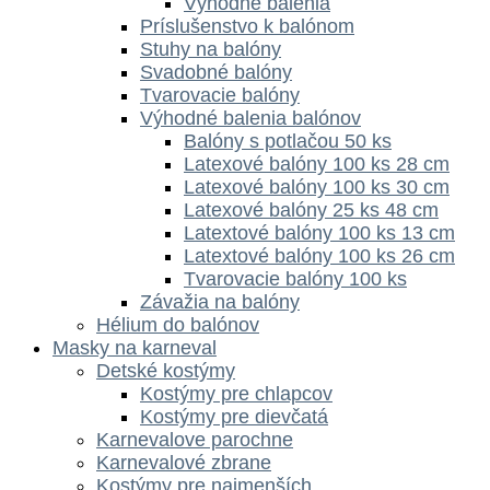
Výhodné balenia
Príslušenstvo k balónom
Stuhy na balóny
Svadobné balóny
Tvarovacie balóny
Výhodné balenia balónov
Balóny s potlačou 50 ks
Latexové balóny 100 ks 28 cm
Latexové balóny 100 ks 30 cm
Latexové balóny 25 ks 48 cm
Latextové balóny 100 ks 13 cm
Latextové balóny 100 ks 26 cm
Tvarovacie balóny 100 ks
Závažia na balóny
Hélium do balónov
Masky na karneval
Detské kostýmy
Kostýmy pre chlapcov
Kostýmy pre dievčatá
Karnevalove parochne
Karnevalové zbrane
Kostýmy pre najmenších