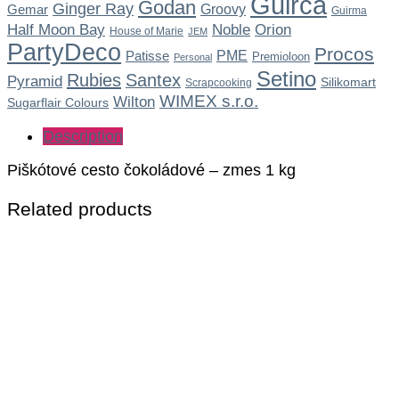
Guirca
Godan
Ginger Ray
Gemar
Groovy
Guirma
Noble
Half Moon Bay
Orion
House of Marie
JEM
PartyDeco
Procos
Patisse
PME
Premioloon
Personal
Setino
Rubies
Santex
Pyramid
Silikomart
Scrapcooking
WIMEX s.r.o.
Wilton
Sugarflair Colours
Description
Piškótové cesto čokoládové – zmes 1 kg
Related products