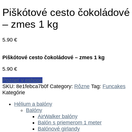
Piškótové cesto čokoládové
– zmes 1 kg
5.90
€
Piškótové cesto čokoládové – zmes 1 kg
5.90
€
Pozrieť v eshope
SKU:
8e1febca7b0f
Category:
Rôzne
Tag:
Funcakes
Kategórie
Hélium a balóny
Balóny
AirWalker balóny
Balón s priemerom 1 meter
Balónové girlandy