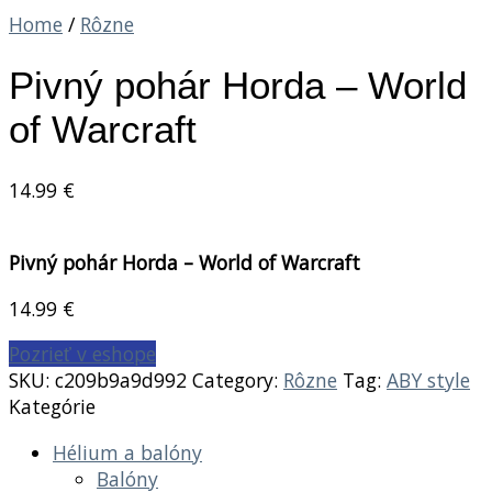
Home
/
Rôzne
Pivný pohár Horda – World
of Warcraft
14.99
€
Pivný pohár Horda – World of Warcraft
14.99
€
Pozrieť v eshope
SKU:
c209b9a9d992
Category:
Rôzne
Tag:
ABY style
Kategórie
Hélium a balóny
Balóny