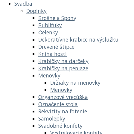
Svadba
Doplnky
Brošne a Spony
Bublifuky
Čelenky
Dekoratívne krabice na výslužku
Drevené štipce
Kniha hostí
Krabičky na darčeky
Krabičky na peniaze
Menovky
Držiaky na menovky
Menovky
Organzové vrecúška
Označenie stola
Rekvizity na fotenie
Samolepky
Svadobné konfety
Vystreľovacie konfety