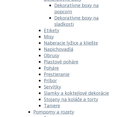
Dekoratívne boxy na
popcorn
Dekoratívne boxy na
sladkosti
Etikety
Misy
Naberacie lyžice a kliešte
Napichovadlá
Obrusy
Plastové poháre
Poháre
Prestieranie
Príbor
Servítky
Slamky a koktejlové dekorácie
Stojany na koláče a torty
Taniere
Pompomy a rozety