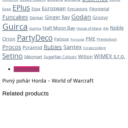
EPlus
Euroswan
Flexmetal
Espa
Eyecasions
Epee
Godan
Funcakes
Ginger Ray
Groovy
Gemar
Guirca
Noble
Half Moon Bay
Guirma
House of Marie
JEM
PartyDeco
Orion
PME
Patisse
Premioloon
Personal
Procos
Rubies
Santex
Pyramid
Scrapcooking
Setino
WIMEX s.r.o.
Wilton
Silikomart
Sugarflair Colours
Description
Pivný pohár Horda – World of Warcraft
Related products