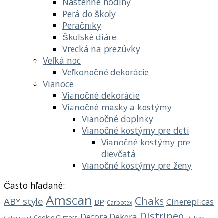
Nástenné hodiny
Perá do školy
Peračníky
Školské diáre
Vrecká na prezúvky
Veľká noc
Veľkonočné dekorácie
Vianoce
Vianočné dekorácie
Vianočné masky a kostýmy
Vianočné doplnky
Vianočné kostýmy pre deti
Vianočné kostýmy pre
dievčatá
Vianočné kostýmy pre ženy
Často hľadané:
Amscan
Chaks
ABY style
Cinereplicas
BP
Carbotex
Distrineo
Decora
Dekora
Cookie Cutters
Dulcop
Colourmill