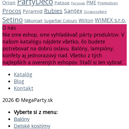
PartyDeco
Orion
PME
Patisse
Premioloon
Personal
Procos
Rubies
Santex
Pyramid
Scrapcooking
Setino
WIMEX s.r.o.
Wilton
Silikomart
Sugarflair Colours
O nás
Nie sme eshop, sme vyhľadávač párty produktov. V
našom katalógu nájdete všetko, čo budete
potrebovať na dobrú oslavu. Balóny, lampióny,
konfety aj jednorazový riad. Všetko z tých
najlepších a overených eshopov. Stačí si len vybrať.
Katalóg
Blog
Kontakt
2026 © MegaParty.sk
Vyberte si z menu:
Balóny
Detské kostýmy