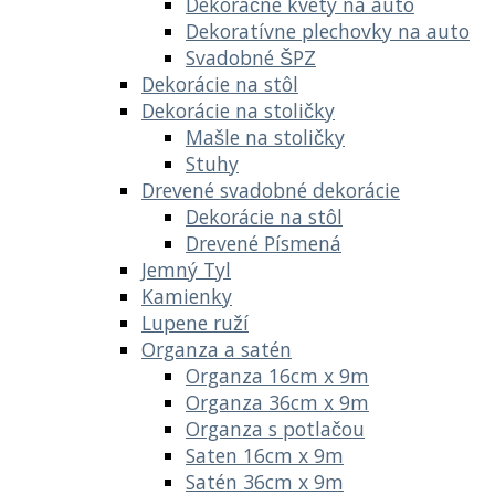
Dekoračné kvety na auto
Dekoratívne plechovky na auto
Svadobné ŠPZ
Dekorácie na stôl
Dekorácie na stoličky
Mašle na stoličky
Stuhy
Drevené svadobné dekorácie
Dekorácie na stôl
Drevené Písmená
Jemný Tyl
Kamienky
Lupene ruží
Organza a satén
Organza 16cm x 9m
Organza 36cm x 9m
Organza s potlačou
Saten 16cm x 9m
Satén 36cm x 9m