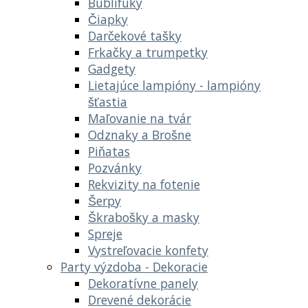
Bublifuky
Čiapky
Darčekové tašky
Frkačky a trumpetky
Gadgety
Lietajúce lampióny - lampióny
šťastia
Maľovanie na tvár
Odznaky a Brošne
Piňatas
Pozvánky
Rekvizity na fotenie
Šerpy
Škrabošky a masky
Spreje
Vystreľovacie konfety
Party výzdoba - Dekoracie
Dekoratívne panely
Drevené dekorácie