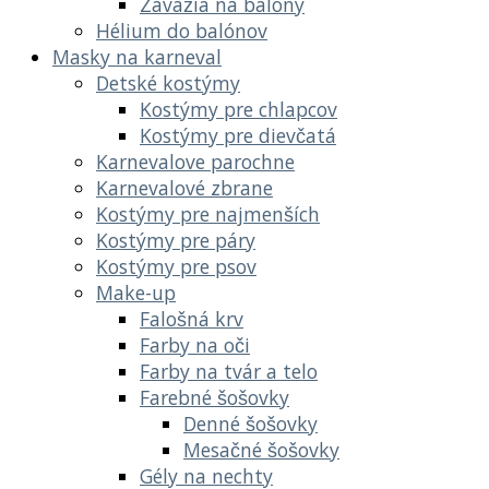
Závažia na balóny
Hélium do balónov
Masky na karneval
Detské kostýmy
Kostýmy pre chlapcov
Kostýmy pre dievčatá
Karnevalove parochne
Karnevalové zbrane
Kostýmy pre najmenších
Kostýmy pre páry
Kostýmy pre psov
Make-up
Falošná krv
Farby na oči
Farby na tvár a telo
Farebné šošovky
Denné šošovky
Mesačné šošovky
Gély na nechty