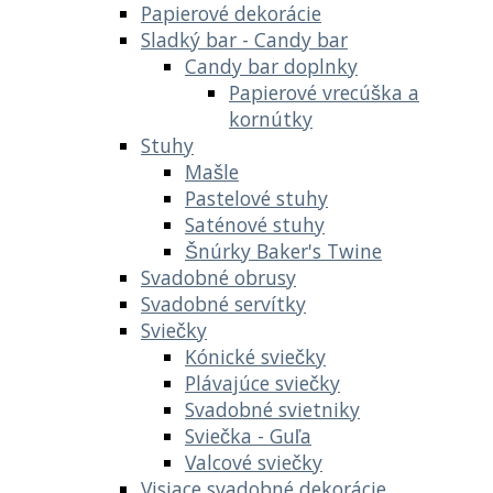
Papierové dekorácie
Sladký bar - Candy bar
Candy bar doplnky
Papierové vrecúška a
kornútky
Stuhy
Mašle
Pastelové stuhy
Saténové stuhy
Šnúrky Baker's Twine
Svadobné obrusy
Svadobné servítky
Sviečky
Kónické sviečky
Plávajúce sviečky
Svadobné svietniky
Sviečka - Guľa
Valcové sviečky
Visiace svadobné dekorácie