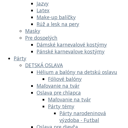
Jazvy
Latex
Make-up balíčky
Rúž a lesk na pery
Masky
Pre dospelých
Dámské karnevalové kostýmy
Pánské karnevalove kostýmy
Párty
DETSKÁ OSLAVA
Hélium a balóny na detskú oslavu
Fóliové balóny
Maľovanie na tvár
Oslava pre chlapca
Maľovanie na tvár
Párty témy
Párty narodeninová
výzdoba - Futbal
Oslava pre dievča