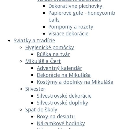
Dekoratívne plechovky
Papierové gule - honeycomb
balls
Pompomy a rozety
Visiace dekorácie
Sviatky a tradície
Hygienické pomôcky
Rúška na tvár
Mikuláš a Čert
Adventný kalendár
Dekorácie na Mikuláša
Kostýmy a doplnky na Mikuláša
Silvester
Silvestrovské dekorácie
Silvestrovské doplnky
Späť do školy
Boxy na desiatu
Náramkové hodinky