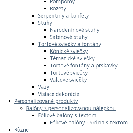
Pompomy
Rozety
Serpentíny a konfety
Stuhy
Narodeninové stuhy
Saténové stuhy
Tortové sviečky a fontány
Kónické sviečky
Tématické sviečky
Tortové fontány a prskavky
Tortové sviečky
Valcové sviečky
Vázy
Visiace dekorácie
Personalizované produkty
Balóny s personalizovanou nálepkou
Fóliové balóny s textom
Fóliové balóny - Srdcia s textom
Rôzne