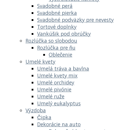
Svadobné perá
Svadobné pierka
Svadobné podväzky pre nevesty
Tortové doplnky
Vankúšik pod obrúčky
Rozlúčka so slobodou
Rozlúčka pre ňu
Oblečenie
Umelé kvety
Umelá tráva a bavlna
Umelé kvety mix
Umelé orchidey
Umelé pivónie
Umelé ruže
Umelý eukalyptus
Výzdoba
Čipka
Dekorácie na auto