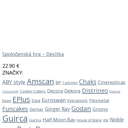
Spoločenská hra – Desítka
22.90
€
ZNAČKY:
Amscan
Chaks
ABY style
Cinereplicas
BP
Carbotex
Distrineo
Decora
Dekora
Cookie Cutters
Dulcop
Colourmill
EPlus
Euroswan
Flexmetal
Espa
Eyecasions
Epee
Godan
Funcakes
Ginger Ray
Groovy
Gemar
Guirca
Noble
Half Moon Bay
Guirma
House of Marie
JEM