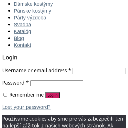
Dámske kostýmy
Pánske kostýmy
Párty výzdoba
Svadba
Katalóg
Blog
Kontakt
Login
Username or email address
*
Password
*
Remember me
Log in
Lost your password?
Používame cookies aby sme pre vás zabezpečili ten
najlepší zážitok z našich webových stránok. Ak