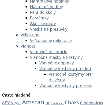
Náramkové hodinky
Nástenné hodiny
Perá do školy
Peračníky
Školské diáre
Vrecká na prezúvky
Veľká noc
Veľkonočné dekorácie
Vianoce
Vianočné dekorácie
Vianočné masky a kostýmy
Vianočné doplnky
Vianočné kostýmy pre deti
Vianočné kostýmy pre
dievčatá
Vianočné kostýmy pre ženy
Často hľadané:
Amscan
Chaks
ABY style
Cinereplicas
BP
Carbotex