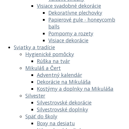
Visiace svadobné dekorácie
Dekoratívne plechovky
Papierové gule - honeycomb
balls
Pompomy a rozety
Visiace dekorácie
Sviatky a tradície
Hygienické pomôcky
Rúška na tvár
Mikuláš a Čert
Adventný kalendár
Dekorácie na Mikuláša
Kostýmy a doplnky na Mikuláša
Silvester
Silvestrovské dekorácie
Silvestrovské doplnky
Späť do školy
Boxy na desiatu