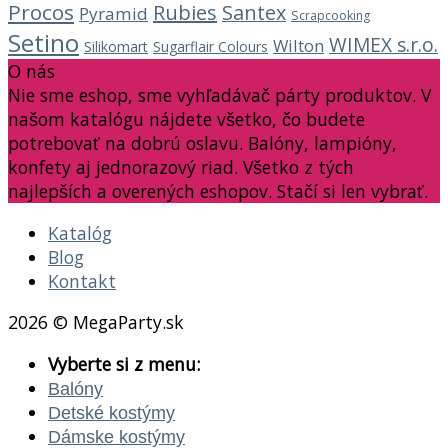
Procos
Rubies
Santex
Pyramid
Scrapcooking
Setino
WIMEX s.r.o.
Wilton
Silikomart
Sugarflair Colours
O nás
Nie sme eshop, sme vyhľadávač párty produktov. V
našom katalógu nájdete všetko, čo budete
potrebovať na dobrú oslavu. Balóny, lampióny,
konfety aj jednorazový riad. Všetko z tých
najlepších a overených eshopov. Stačí si len vybrať.
Katalóg
Blog
Kontakt
2026 © MegaParty.sk
Vyberte si z menu:
Balóny
Detské kostýmy
Dámske kostýmy