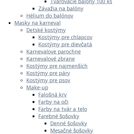
Tvarovacie balóny 100 ks
Závažia na balóny
Hélium do balónov
Masky na karneval
Detské kostýmy
Kostýmy pre chlapcov
Kostýmy pre dievčatá
Karnevalove parochne
Karnevalové zbrane
Kostýmy pre najmenších
Kostýmy pre páry
Kostýmy pre psov
Make-up
Falošná krv
Farby na oči
Farby na tvár a telo
Farebné šošovky
Denné šošovky
Mesačné šošovky