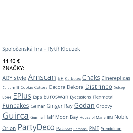
Spoločenská hra – Rytíř Klouzek
44.40
€
ZNAČKY:
Amscan
Chaks
ABY style
Cinereplicas
BP
Carbotex
Distrineo
Decora
Dekora
Cookie Cutters
Dulcop
Colourmill
EPlus
Euroswan
Flexmetal
Espa
Eyecasions
Epee
Godan
Funcakes
Ginger Ray
Groovy
Gemar
Guirca
Noble
Half Moon Bay
Guirma
House of Marie
JEM
PartyDeco
Orion
PME
Patisse
Premioloon
Personal