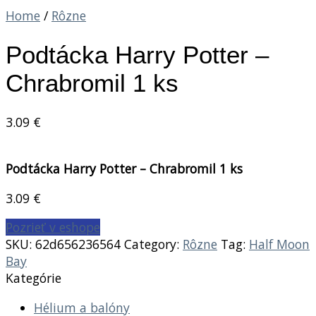
Home
/
Rôzne
Podtácka Harry Potter –
Chrabromil 1 ks
3.09
€
Podtácka Harry Potter – Chrabromil 1 ks
3.09
€
Pozrieť v eshope
SKU:
62d656236564
Category:
Rôzne
Tag:
Half Moon
Bay
Kategórie
Hélium a balóny