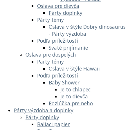
Oslava pre dievča
Párty doplnky
Párty témy
Oslava v štýle Dobrý dinosaurus
- Párty výzdoba
Podľa príležitostí
Sväté prijímanie
Oslava pre dospelých
Party témy
Oslava v štýle Hawaii
Podľa príležitostí
Baby Shower
Je to chlapec
Je to dievča
Rozlúčka pre neho
Párty výzdoba a doplnky
Párty doplnky
Baliaci papier