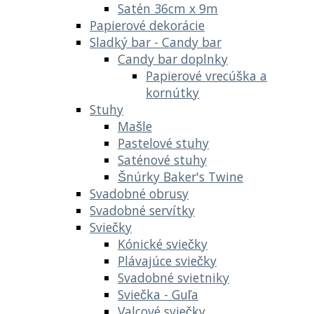
Satén 36cm x 9m
Papierové dekorácie
Sladký bar - Candy bar
Candy bar doplnky
Papierové vrecúška a
kornútky
Stuhy
Mašle
Pastelové stuhy
Saténové stuhy
Šnúrky Baker's Twine
Svadobné obrusy
Svadobné servítky
Sviečky
Kónické sviečky
Plávajúce sviečky
Svadobné svietniky
Sviečka - Guľa
Valcové sviečky