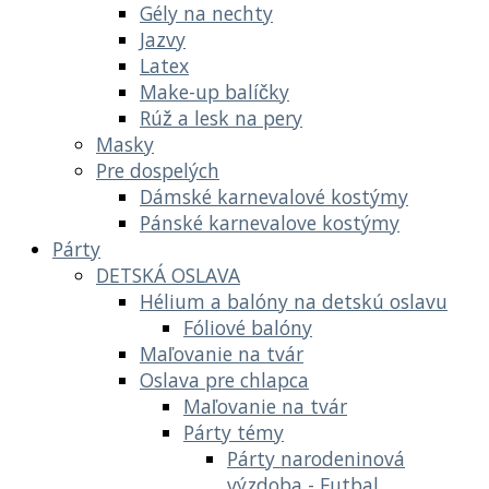
Gély na nechty
Jazvy
Latex
Make-up balíčky
Rúž a lesk na pery
Masky
Pre dospelých
Dámské karnevalové kostýmy
Pánské karnevalove kostýmy
Párty
DETSKÁ OSLAVA
Hélium a balóny na detskú oslavu
Fóliové balóny
Maľovanie na tvár
Oslava pre chlapca
Maľovanie na tvár
Párty témy
Párty narodeninová
výzdoba - Futbal