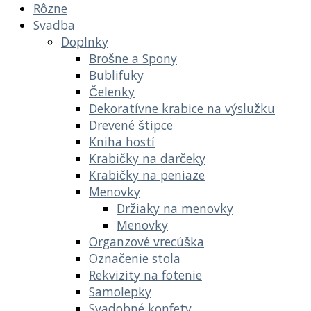
Rôzne
Svadba
Doplnky
Brošne a Spony
Bublifuky
Čelenky
Dekoratívne krabice na výslužku
Drevené štipce
Kniha hostí
Krabičky na darčeky
Krabičky na peniaze
Menovky
Držiaky na menovky
Menovky
Organzové vrecúška
Označenie stola
Rekvizity na fotenie
Samolepky
Svadobné konfety