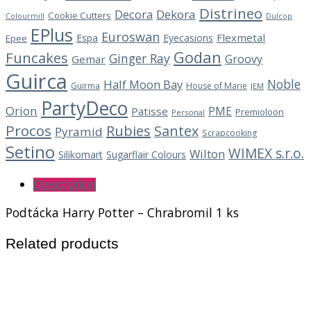
Distrineo
Decora
Dekora
Cookie Cutters
Dulcop
Colourmill
EPlus
Euroswan
Flexmetal
Espa
Eyecasions
Epee
Godan
Funcakes
Ginger Ray
Groovy
Gemar
Guirca
Noble
Half Moon Bay
Guirma
House of Marie
JEM
PartyDeco
Orion
PME
Patisse
Premioloon
Personal
Procos
Rubies
Santex
Pyramid
Scrapcooking
Setino
WIMEX s.r.o.
Wilton
Silikomart
Sugarflair Colours
Description
Podtácka Harry Potter – Chrabromil 1 ks
Related products