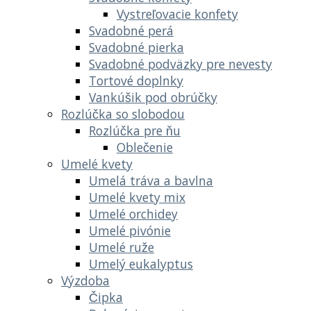
Vystreľovacie konfety
Svadobné perá
Svadobné pierka
Svadobné podväzky pre nevesty
Tortové doplnky
Vankúšik pod obrúčky
Rozlúčka so slobodou
Rozlúčka pre ňu
Oblečenie
Umelé kvety
Umelá tráva a bavlna
Umelé kvety mix
Umelé orchidey
Umelé pivónie
Umelé ruže
Umelý eukalyptus
Výzdoba
Čipka