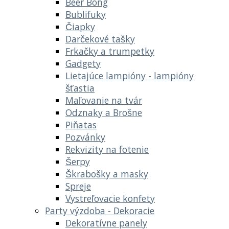
Beer Bong
Bublifuky
Čiapky
Darčekové tašky
Frkačky a trumpetky
Gadgety
Lietajúce lampióny - lampióny
šťastia
Maľovanie na tvár
Odznaky a Brošne
Piňatas
Pozvánky
Rekvizity na fotenie
Šerpy
Škrabošky a masky
Spreje
Vystreľovacie konfety
Party výzdoba - Dekoracie
Dekoratívne panely