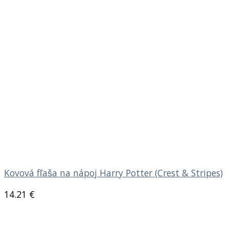
Kovová fľaša na nápoj Harry Potter (Crest & Stripes)
14.21
€