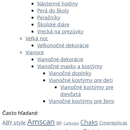
Nástenné hodiny
Perá do školy
Peračníky
Školské diáre
Vrecká na prezúvky
Veľká noc
Veľkonočné dekorácie
Vianoce
Vianočné dekorácie
Vianočné masky a kostýmy
Vianočné doplnky
Vianočné kostýmy pre deti
Vianočné kostýmy pre
dievčatá
Vianočné kostýmy pre ženy
Často hľadané:
Amscan
Chaks
ABY style
Cinereplicas
BP
Carbotex