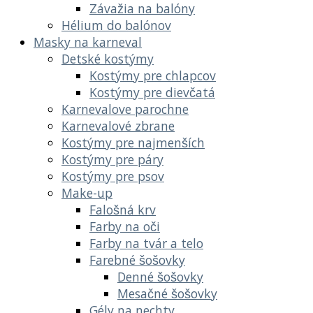
Závažia na balóny
Hélium do balónov
Masky na karneval
Detské kostýmy
Kostýmy pre chlapcov
Kostýmy pre dievčatá
Karnevalove parochne
Karnevalové zbrane
Kostýmy pre najmenších
Kostýmy pre páry
Kostýmy pre psov
Make-up
Falošná krv
Farby na oči
Farby na tvár a telo
Farebné šošovky
Denné šošovky
Mesačné šošovky
Gély na nechty