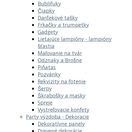
Bublifuky
Čiapky
Darčekové tašky
Frkačky a trumpetky
Gadgety
Lietajúce lampióny - lampióny
šťastia
Maľovanie na tvár
Odznaky a Brošne
Piňatas
Pozvánky
Rekvizity na fotenie
Šerpy
Škrabošky a masky
Spreje
Vystreľovacie konfety
Party výzdoba - Dekoracie
Dekoratívne panely
Drevené dekorácie