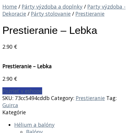
Home
/
Párty výzdoba a doplnky
/
Party výzdoba -
Dekoracie
/
Párty stolovanie
/
Prestieranie
Prestieranie – Lebka
2.90
€
Prestieranie – Lebka
2.90
€
Pozrieť v eshope
SKU:
73cc5494cddb
Category:
Prestieranie
Tag:
Guirca
Kategórie
Hélium a balóny
Balóny