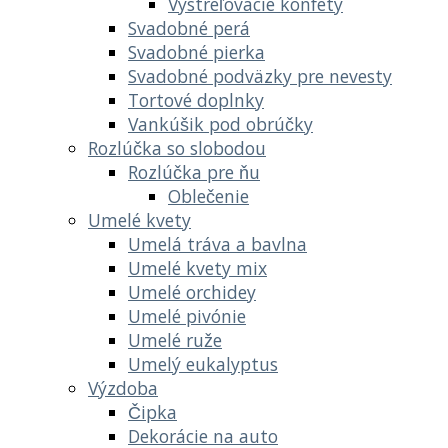
Vystreľovacie konfety
Svadobné perá
Svadobné pierka
Svadobné podväzky pre nevesty
Tortové doplnky
Vankúšik pod obrúčky
Rozlúčka so slobodou
Rozlúčka pre ňu
Oblečenie
Umelé kvety
Umelá tráva a bavlna
Umelé kvety mix
Umelé orchidey
Umelé pivónie
Umelé ruže
Umelý eukalyptus
Výzdoba
Čipka
Dekorácie na auto