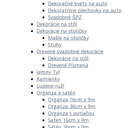
Dekoračné kvety na auto
Dekoratívne plechovky na auto
Svadobné ŠPZ
Dekorácie na stôl
Dekorácie na stoličky
Mašle na stoličky
Stuhy
Drevené svadobné dekorácie
Dekorácie na stôl
Drevené Písmená
Jemný Tyl
Kamienky
Lupene ruží
Organza a satén
Organza 16cm x 9m
Organza 36cm x 9m
Organza s potlačou
Saten 16cm x 9m
Satén 36cm x 9m