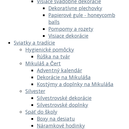
Visiace svadobné dekorácie
Dekoratívne plechovky
Papierové gule - honeycomb
balls
Pompomy a rozety
Visiace dekorácie
Sviatky a tradície
Hygienické pomôcky
Rúška na tvár
Mikuláš a Čert
Adventný kalendár
Dekorácie na Mikuláša
Kostýmy a doplnky na Mikuláša
Silvester
Silvestrovské dekorácie
Silvestrovské doplnky
Späť do školy
Boxy na desiatu
Náramkové hodinky