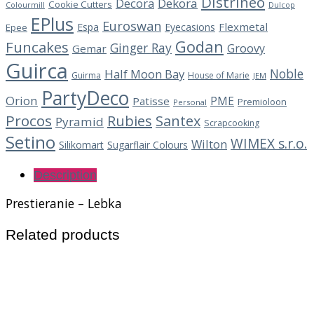
Distrineo
Decora
Dekora
Cookie Cutters
Dulcop
Colourmill
EPlus
Euroswan
Flexmetal
Espa
Eyecasions
Epee
Godan
Funcakes
Ginger Ray
Groovy
Gemar
Guirca
Noble
Half Moon Bay
Guirma
House of Marie
JEM
PartyDeco
Orion
PME
Patisse
Premioloon
Personal
Procos
Rubies
Santex
Pyramid
Scrapcooking
Setino
WIMEX s.r.o.
Wilton
Silikomart
Sugarflair Colours
Description
Prestieranie – Lebka
Related products