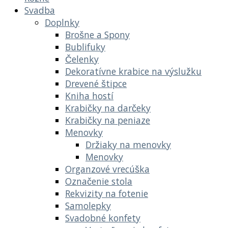
Svadba
Doplnky
Brošne a Spony
Bublifuky
Čelenky
Dekoratívne krabice na výslužku
Drevené štipce
Kniha hostí
Krabičky na darčeky
Krabičky na peniaze
Menovky
Držiaky na menovky
Menovky
Organzové vrecúška
Označenie stola
Rekvizity na fotenie
Samolepky
Svadobné konfety