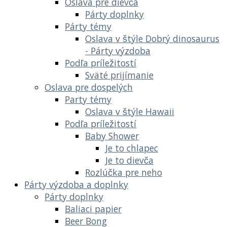
Oslava pre dievča
Párty doplnky
Párty témy
Oslava v štýle Dobrý dinosaurus
- Párty výzdoba
Podľa príležitostí
Sväté prijímanie
Oslava pre dospelých
Party témy
Oslava v štýle Hawaii
Podľa príležitostí
Baby Shower
Je to chlapec
Je to dievča
Rozlúčka pre neho
Párty výzdoba a doplnky
Párty doplnky
Baliaci papier
Beer Bong