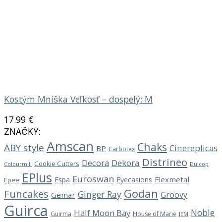
Kostým Mníška Veľkosť – dospelý: M
17.99
€
ZNAČKY:
Amscan
Chaks
ABY style
Cinereplicas
BP
Carbotex
Distrineo
Decora
Dekora
Cookie Cutters
Dulcop
Colourmill
EPlus
Euroswan
Flexmetal
Espa
Eyecasions
Epee
Godan
Funcakes
Ginger Ray
Groovy
Gemar
Guirca
Noble
Half Moon Bay
Guirma
House of Marie
JEM