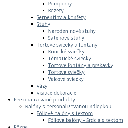
Pompomy
Rozety
Serpentíny a konfety
Stuhy
Narodeninové stuhy
Saténové stuhy
Tortové sviečky a fontány
Kónické sviečky
Tématické sviečky
Tortové fontány a prskavky
Tortové sviečky
Valcové sviečky
Vázy
Visiace dekorácie
Personalizované produkty
Balóny s personalizovanou nálepkou
Fóliové balóny s textom
Fóliové balóny - Srdcia s textom
Rôzne