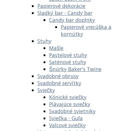
Papierové dekorácie
Sladký bar - Candy bar
Candy bar doplnky
Papierové vrecúška a
kornútky
Stuhy
Mašle
Pastelové stuhy
Saténové stuhy
Šnúrky Baker's Twine
Svadobné obrusy
Svadobné servítky
Sviečky
Kónické sviečky
Plávajúce sviečky
Svadobné svietniky
Sviečka - Guľa
Valcové sviečky