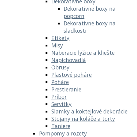
Dekoratívne boxy
Dekoratívne boxy na
popcorn
Dekoratívne boxy na
sladkosti
Etikety
Misy
Naberacie lyžice a kliešte
Napichovadlá
Obrusy
Plastové poháre
Poháre
Prestieranie
Príbor
Servítky
Slamky a koktejlové dekorácie
Stojany na koláče a torty
Taniere
Pompomy a rozety