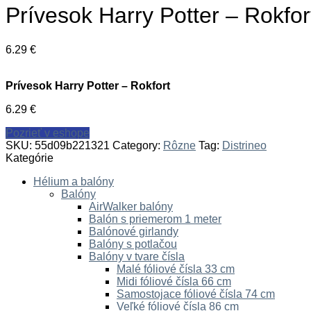
Prívesok Harry Potter – Rokfor
6.29
€
Prívesok Harry Potter – Rokfort
6.29
€
Pozrieť v eshope
SKU:
55d09b221321
Category:
Rôzne
Tag:
Distrineo
Kategórie
Hélium a balóny
Balóny
AirWalker balóny
Balón s priemerom 1 meter
Balónové girlandy
Balóny s potlačou
Balóny v tvare čísla
Malé fóliové čísla 33 cm
Midi fóliové čísla 66 cm
Samostojace fóliové čísla 74 cm
Veľké fóliové čísla 86 cm