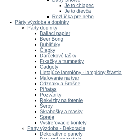
Je to chlapec
Je to dievča
Rozlúčka pre neho
Párty výzdoba a doplnky
Párty doplnky
Baliaci papier
Beer Bong
Bublifuky
Čiapky
Darčekové tašky
Frkačky a trumpetky
Gadgety
Lietajúce lampióny - lampióny šťastia
Maľovanie na tvár
Odznaky a Brošne
Piňatas
Pozvánky
Rekvizity na fotenie
Šerpy
Škrabošky a masky
Spreje
Vystreľovacie konfety
Party výzdoba - Dekoracie
Dekoratívne panely