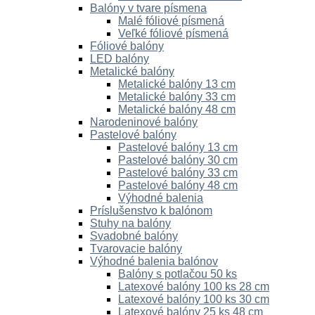
Balóny v tvare písmena
Malé fóliové písmená
Veľké fóliové písmená
Fóliové balóny
LED balóny
Metalické balóny
Metalické balóny 13 cm
Metalické balóny 33 cm
Metalické balóny 48 cm
Narodeninové balóny
Pastelové balóny
Pastelové balóny 13 cm
Pastelové balóny 30 cm
Pastelové balóny 33 cm
Pastelové balóny 48 cm
Výhodné balenia
Príslušenstvo k balónom
Stuhy na balóny
Svadobné balóny
Tvarovacie balóny
Výhodné balenia balónov
Balóny s potlačou 50 ks
Latexové balóny 100 ks 28 cm
Latexové balóny 100 ks 30 cm
Latexové balóny 25 ks 48 cm