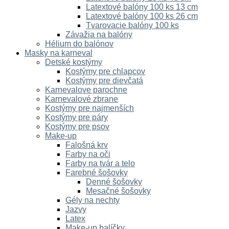
Latextové balóny 100 ks 13 cm
Latextové balóny 100 ks 26 cm
Tvarovacie balóny 100 ks
Závažia na balóny
Hélium do balónov
Masky na karneval
Detské kostýmy
Kostýmy pre chlapcov
Kostýmy pre dievčatá
Karnevalove parochne
Karnevalové zbrane
Kostýmy pre najmenších
Kostýmy pre páry
Kostýmy pre psov
Make-up
Falošná krv
Farby na oči
Farby na tvár a telo
Farebné šošovky
Denné šošovky
Mesačné šošovky
Gély na nechty
Jazvy
Latex
Make-up balíčky