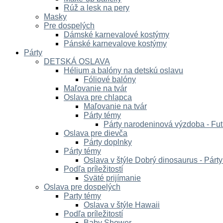
Rúž a lesk na pery
Masky
Pre dospelých
Dámské karnevalové kostýmy
Pánské karnevalove kostýmy
Párty
DETSKÁ OSLAVA
Hélium a balóny na detskú oslavu
Fóliové balóny
Maľovanie na tvár
Oslava pre chlapca
Maľovanie na tvár
Párty témy
Párty narodeninová výzdoba - Fut
Oslava pre dievča
Párty doplnky
Párty témy
Oslava v štýle Dobrý dinosaurus - Párt
Podľa príležitostí
Sväté prijímanie
Oslava pre dospelých
Party témy
Oslava v štýle Hawaii
Podľa príležitostí
Baby Shower