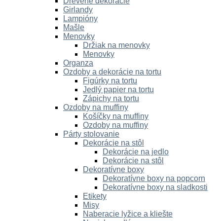
Drevené dekorácie
Girlandy
Lampióny
Mašle
Menovky
Držiak na menovky
Menovky
Organza
Ozdoby a dekorácie na tortu
Figúrky na tortu
Jedlý papier na tortu
Zápichy na tortu
Ozdoby na muffiny
Košíčky na muffiny
Ozdoby na muffiny
Párty stolovanie
Dekorácie na stôl
Dekorácie na jedlo
Dekorácie na stôl
Dekoratívne boxy
Dekoratívne boxy na popcorn
Dekoratívne boxy na sladkosti
Etikety
Misy
Naberacie lyžice a kliešte