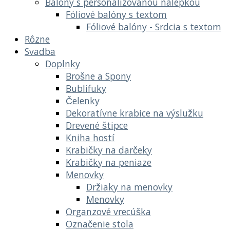
Balóny s personalizovanou nálepkou
Fóliové balóny s textom
Fóliové balóny - Srdcia s textom
Rôzne
Svadba
Doplnky
Brošne a Spony
Bublifuky
Čelenky
Dekoratívne krabice na výslužku
Drevené štipce
Kniha hostí
Krabičky na darčeky
Krabičky na peniaze
Menovky
Držiaky na menovky
Menovky
Organzové vrecúška
Označenie stola