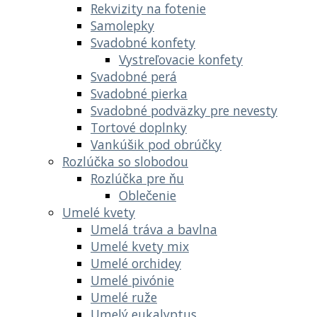
Rekvizity na fotenie
Samolepky
Svadobné konfety
Vystreľovacie konfety
Svadobné perá
Svadobné pierka
Svadobné podväzky pre nevesty
Tortové doplnky
Vankúšik pod obrúčky
Rozlúčka so slobodou
Rozlúčka pre ňu
Oblečenie
Umelé kvety
Umelá tráva a bavlna
Umelé kvety mix
Umelé orchidey
Umelé pivónie
Umelé ruže
Umelý eukalyptus