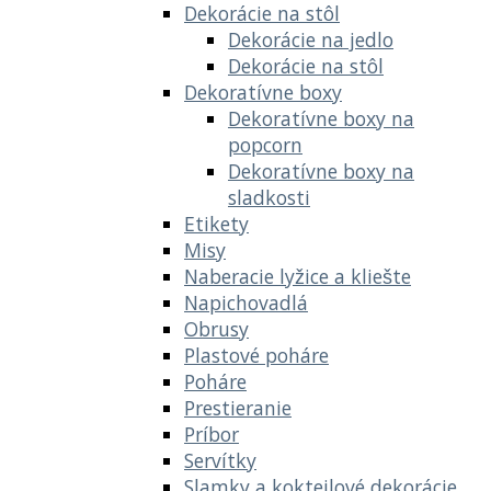
Dekorácie na stôl
Dekorácie na jedlo
Dekorácie na stôl
Dekoratívne boxy
Dekoratívne boxy na
popcorn
Dekoratívne boxy na
sladkosti
Etikety
Misy
Naberacie lyžice a kliešte
Napichovadlá
Obrusy
Plastové poháre
Poháre
Prestieranie
Príbor
Servítky
Slamky a koktejlové dekorácie