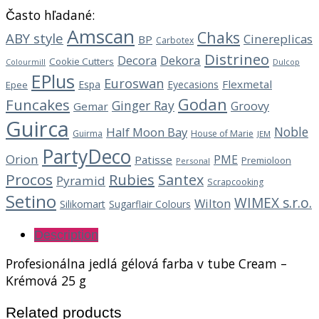
Často hľadané:
Amscan
Chaks
ABY style
Cinereplicas
BP
Carbotex
Distrineo
Decora
Dekora
Cookie Cutters
Dulcop
Colourmill
EPlus
Euroswan
Flexmetal
Espa
Eyecasions
Epee
Godan
Funcakes
Ginger Ray
Groovy
Gemar
Guirca
Noble
Half Moon Bay
Guirma
House of Marie
JEM
PartyDeco
Orion
PME
Patisse
Premioloon
Personal
Procos
Rubies
Santex
Pyramid
Scrapcooking
Setino
WIMEX s.r.o.
Wilton
Silikomart
Sugarflair Colours
Description
Profesionálna jedlá gélová farba v tube Cream –
Krémová 25 g
Related products