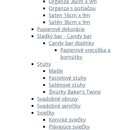
Organza 36cm x 9m
Organza s potlačou
Saten 16cm x 9m
Satén 36cm x 9m
Papierové dekorácie
Sladký bar - Candy bar
Candy bar doplnky
Papierové vrecúška a
kornútky
Stuhy
Mašle
Pastelové stuhy
Saténové stuhy
Šnúrky Baker's Twine
Svadobné obrusy
Svadobné servítky
Sviečky
Kónické sviečky
Plávajúce sviečky