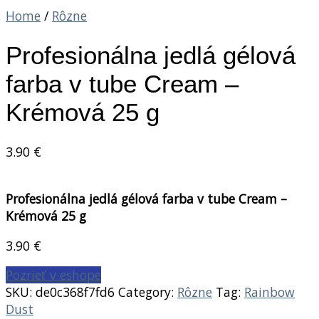
Home
/
Rôzne
Profesionálna jedlá gélová
farba v tube Cream –
Krémová 25 g
3.90
€
Profesionálna jedlá gélová farba v tube Cream –
Krémová 25 g
3.90
€
Pozrieť v eshope
SKU:
de0c368f7fd6
Category:
Rôzne
Tag:
Rainbow
Dust