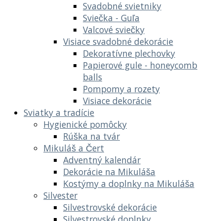
Svadobné svietniky
Sviečka - Guľa
Valcové sviečky
Visiace svadobné dekorácie
Dekoratívne plechovky
Papierové gule - honeycomb
balls
Pompomy a rozety
Visiace dekorácie
Sviatky a tradície
Hygienické pomôcky
Rúška na tvár
Mikuláš a Čert
Adventný kalendár
Dekorácie na Mikuláša
Kostýmy a doplnky na Mikuláša
Silvester
Silvestrovské dekorácie
Silvestrovské doplnky