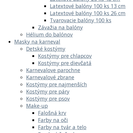
Latextové balóny 100 ks 13 cm
Latextové balóny 100 ks 26 cm
Tvarovacie balóny 100 ks
Závažia na balóny
Hélium do balónov
Masky na karneval
Detské kostýmy
Kostýmy pre chlapcov
Kostýmy pre dievčatá
Karnevalove parochne
Karnevalové zbrane
Kostýmy pre najmenších
Kostýmy pre páry
Kostýmy pre psov
Make-up
Falošná krv
Farby na oči
Farby na tvár a telo