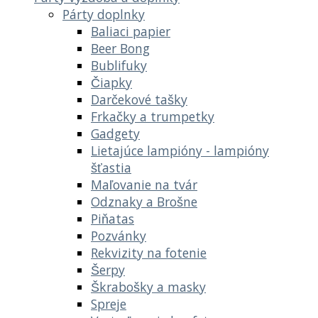
Párty doplnky
Baliaci papier
Beer Bong
Bublifuky
Čiapky
Darčekové tašky
Frkačky a trumpetky
Gadgety
Lietajúce lampióny - lampióny
šťastia
Maľovanie na tvár
Odznaky a Brošne
Piňatas
Pozvánky
Rekvizity na fotenie
Šerpy
Škrabošky a masky
Spreje