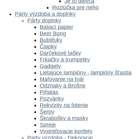
Je to dievča
Rozlúčka pre neho
Párty výzdoba a doplnky
Párty doplnky
Baliaci papier
Beer Bong
Bublifuky
Čiapky
Darčekové tašky
Frkačky a trumpetky
Gadgety
Lietajúce lampióny - lampióny šťastia
Maľovanie na tvár
Odznaky a Brošne
Piňatas
Pozvánky
Rekvizity na fotenie
Šerpy
Škrabošky a masky
Spreje
Vystreľovacie konfety
Party výzdoba - Dekoracie