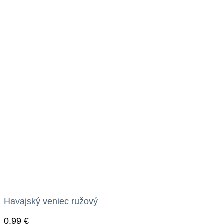
Havajský veniec ružový
0.99
€