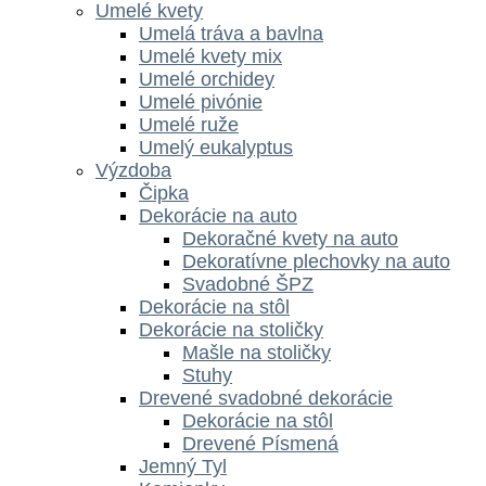
Umelé kvety
Umelá tráva a bavlna
Umelé kvety mix
Umelé orchidey
Umelé pivónie
Umelé ruže
Umelý eukalyptus
Výzdoba
Čipka
Dekorácie na auto
Dekoračné kvety na auto
Dekoratívne plechovky na auto
Svadobné ŠPZ
Dekorácie na stôl
Dekorácie na stoličky
Mašle na stoličky
Stuhy
Drevené svadobné dekorácie
Dekorácie na stôl
Drevené Písmená
Jemný Tyl