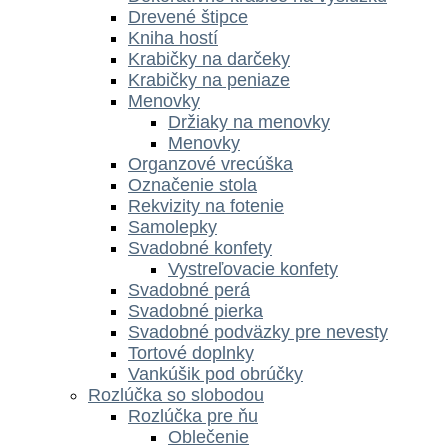
Drevené štipce
Kniha hostí
Krabičky na darčeky
Krabičky na peniaze
Menovky
Držiaky na menovky
Menovky
Organzové vrecúška
Označenie stola
Rekvizity na fotenie
Samolepky
Svadobné konfety
Vystreľovacie konfety
Svadobné perá
Svadobné pierka
Svadobné podväzky pre nevesty
Tortové doplnky
Vankúšik pod obrúčky
Rozlúčka so slobodou
Rozlúčka pre ňu
Oblečenie