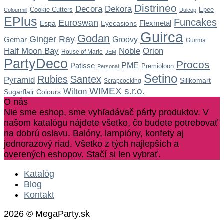
Distrineo
Dekora
Decora
Cookie Cutters
Epee
Colourmill
Dulcop
EPlus
Funcakes
Euroswan
Flexmetal
Espa
Eyecasions
Guirca
Godan
Ginger Ray
Gemar
Groovy
Guirma
Noble
Half Moon Bay
Orion
House of Marie
JEM
PartyDeco
Procos
Patisse
PME
Premioloon
Personal
Setino
Rubies
Santex
Pyramid
Silikomart
Scrapcooking
WIMEX s.r.o.
Wilton
Sugarflair Colours
O nás
Nie sme eshop, sme vyhľadávač párty produktov. V
našom katalógu nájdete všetko, čo budete potrebovať
na dobrú oslavu. Balóny, lampióny, konfety aj
jednorazový riad. Všetko z tých najlepších a
overených eshopov. Stačí si len vybrať.
Katalóg
Blog
Kontakt
2026 © MegaParty.sk