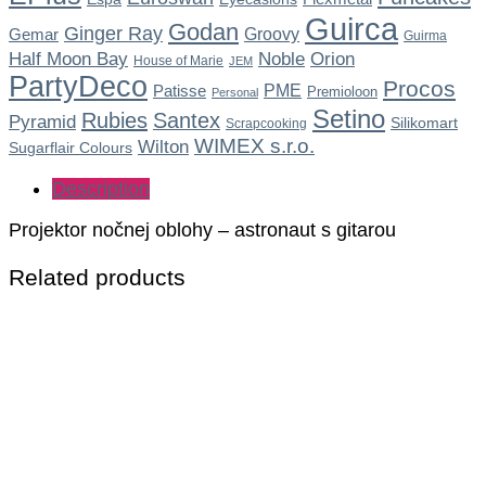
Guirca
Godan
Ginger Ray
Gemar
Groovy
Guirma
Noble
Half Moon Bay
Orion
House of Marie
JEM
PartyDeco
Procos
Patisse
PME
Premioloon
Personal
Setino
Rubies
Santex
Pyramid
Silikomart
Scrapcooking
WIMEX s.r.o.
Wilton
Sugarflair Colours
Description
Projektor nočnej oblohy – astronaut s gitarou
Related products