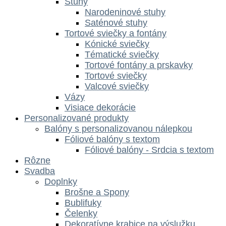
Stuhy
Narodeninové stuhy
Saténové stuhy
Tortové sviečky a fontány
Kónické sviečky
Tématické sviečky
Tortové fontány a prskavky
Tortové sviečky
Valcové sviečky
Vázy
Visiace dekorácie
Personalizované produkty
Balóny s personalizovanou nálepkou
Fóliové balóny s textom
Fóliové balóny - Srdcia s textom
Rôzne
Svadba
Doplnky
Brošne a Spony
Bublifuky
Čelenky
Dekoratívne krabice na výslužku