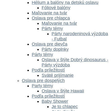
Hélium a balóny na detskú oslavu
Fóliové balóny
Maľovanie na tvár
Oslava pre chlapca
Maľovanie na tvár
Párty témy
Párty narodeninová výzdoba
- Futbal
Oslava pre dievča
Párty doplnky
Párty témy
Oslava v štýle Dobrý dinosaurus -
Párty výzdoba
Podľa príležitostí
Sväté prijímanie
Oslava pre dospelých
Party témy
Oslava v štýle Hawaii
Podľa príležitostí
Baby Shower
Je to chlapec