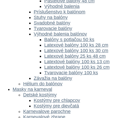
Pastelové balóny 48 cm
Výhodné balenia
Príslušenstvo k balónom
Stuhy na balóny
Svadobné balóny
Tvarovacie balóny
Výhodné balenia balónov
Balóny s potlačou 50 ks
Latexové balóny 100 ks 28 cm
Latexové balóny 100 ks 30 cm
Latexové balóny 25 ks 48 cm
Latextové balóny 100 ks 13 cm
Latextové balóny 100 ks 26 cm
Tvarovacie balóny 100 ks
Závažia na balóny
Hélium do balónov
Masky na karneval
Detské kostýmy
Kostýmy pre chlapcov
Kostýmy pre dievčatá
Karnevalove parochne
Karnevalové zbrane