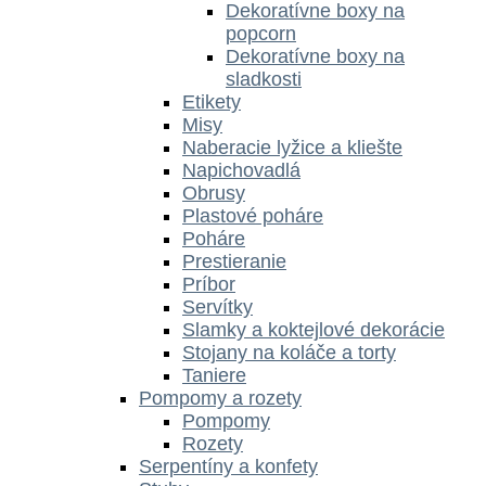
Dekoratívne boxy na
popcorn
Dekoratívne boxy na
sladkosti
Etikety
Misy
Naberacie lyžice a kliešte
Napichovadlá
Obrusy
Plastové poháre
Poháre
Prestieranie
Príbor
Servítky
Slamky a koktejlové dekorácie
Stojany na koláče a torty
Taniere
Pompomy a rozety
Pompomy
Rozety
Serpentíny a konfety