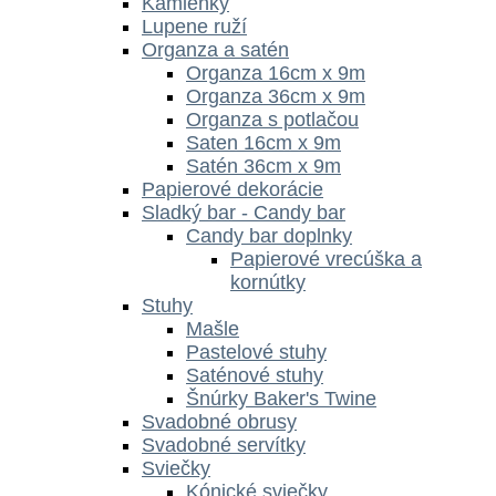
Kamienky
Lupene ruží
Organza a satén
Organza 16cm x 9m
Organza 36cm x 9m
Organza s potlačou
Saten 16cm x 9m
Satén 36cm x 9m
Papierové dekorácie
Sladký bar - Candy bar
Candy bar doplnky
Papierové vrecúška a
kornútky
Stuhy
Mašle
Pastelové stuhy
Saténové stuhy
Šnúrky Baker's Twine
Svadobné obrusy
Svadobné servítky
Sviečky
Kónické sviečky