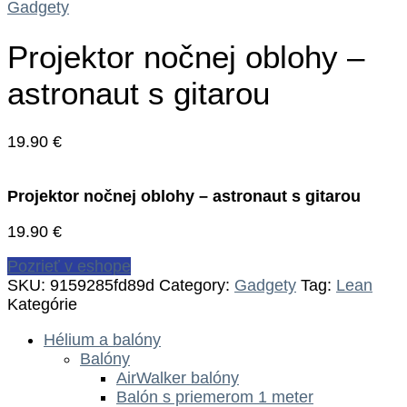
Gadgety
Projektor nočnej oblohy –
astronaut s gitarou
19.90
€
Projektor nočnej oblohy – astronaut s gitarou
19.90
€
Pozrieť v eshope
SKU:
9159285fd89d
Category:
Gadgety
Tag:
Lean
Kategórie
Hélium a balóny
Balóny
AirWalker balóny
Balón s priemerom 1 meter