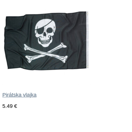
Pirátska vlajka
5.49
€