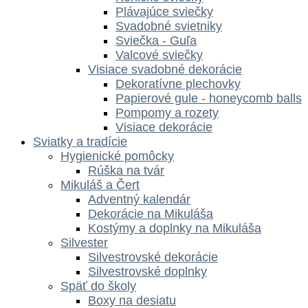
Plávajúce sviečky
Svadobné svietniky
Sviečka - Guľa
Valcové sviečky
Visiace svadobné dekorácie
Dekoratívne plechovky
Papierové gule - honeycomb balls
Pompomy a rozety
Visiace dekorácie
Sviatky a tradície
Hygienické pomôcky
Rúška na tvár
Mikuláš a Čert
Adventný kalendár
Dekorácie na Mikuláša
Kostýmy a doplnky na Mikuláša
Silvester
Silvestrovské dekorácie
Silvestrovské doplnky
Späť do školy
Boxy na desiatu