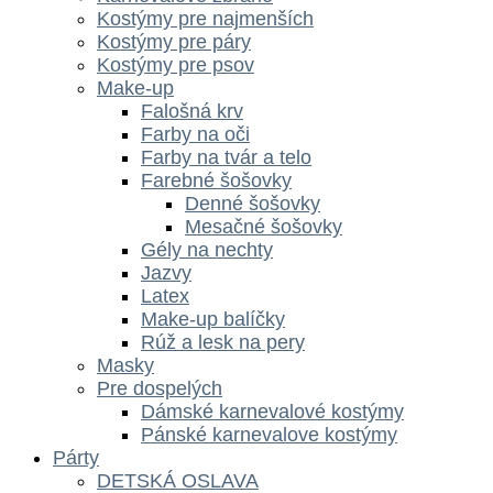
Kostýmy pre najmenších
Kostýmy pre páry
Kostýmy pre psov
Make-up
Falošná krv
Farby na oči
Farby na tvár a telo
Farebné šošovky
Denné šošovky
Mesačné šošovky
Gély na nechty
Jazvy
Latex
Make-up balíčky
Rúž a lesk na pery
Masky
Pre dospelých
Dámské karnevalové kostýmy
Pánské karnevalove kostýmy
Párty
DETSKÁ OSLAVA