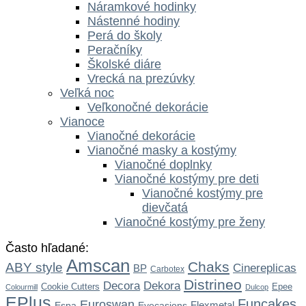
Náramkové hodinky
Nástenné hodiny
Perá do školy
Peračníky
Školské diáre
Vrecká na prezúvky
Veľká noc
Veľkonočné dekorácie
Vianoce
Vianočné dekorácie
Vianočné masky a kostýmy
Vianočné doplnky
Vianočné kostýmy pre deti
Vianočné kostýmy pre
dievčatá
Vianočné kostýmy pre ženy
Často hľadané:
Amscan
Chaks
ABY style
Cinereplicas
BP
Carbotex
Distrineo
Dekora
Decora
Cookie Cutters
Epee
Colourmill
Dulcop
EPlus
Funcakes
Euroswan
Flexmetal
Espa
Eyecasions