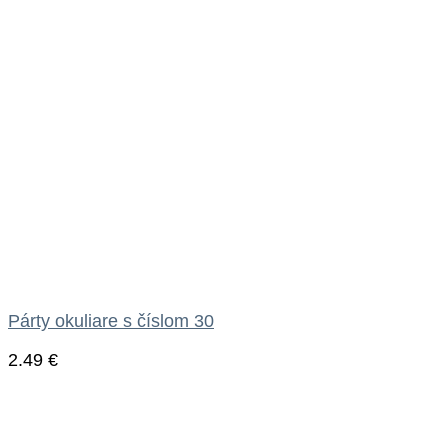
Párty okuliare s číslom 30
2.49
€