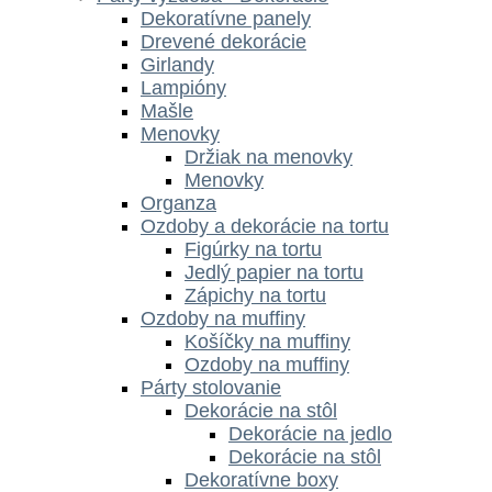
Dekoratívne panely
Drevené dekorácie
Girlandy
Lampióny
Mašle
Menovky
Držiak na menovky
Menovky
Organza
Ozdoby a dekorácie na tortu
Figúrky na tortu
Jedlý papier na tortu
Zápichy na tortu
Ozdoby na muffiny
Košíčky na muffiny
Ozdoby na muffiny
Párty stolovanie
Dekorácie na stôl
Dekorácie na jedlo
Dekorácie na stôl
Dekoratívne boxy