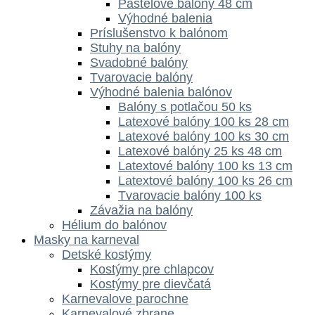
Pastelové balóny 48 cm
Výhodné balenia
Príslušenstvo k balónom
Stuhy na balóny
Svadobné balóny
Tvarovacie balóny
Výhodné balenia balónov
Balóny s potlačou 50 ks
Latexové balóny 100 ks 28 cm
Latexové balóny 100 ks 30 cm
Latexové balóny 25 ks 48 cm
Latextové balóny 100 ks 13 cm
Latextové balóny 100 ks 26 cm
Tvarovacie balóny 100 ks
Závažia na balóny
Hélium do balónov
Masky na karneval
Detské kostýmy
Kostýmy pre chlapcov
Kostýmy pre dievčatá
Karnevalove parochne
Karnevalové zbrane