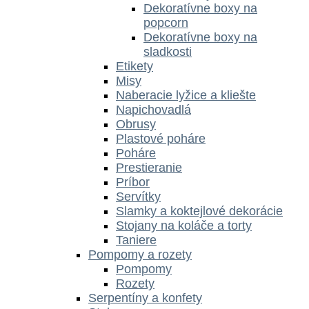
Dekoratívne boxy na
popcorn
Dekoratívne boxy na
sladkosti
Etikety
Misy
Naberacie lyžice a kliešte
Napichovadlá
Obrusy
Plastové poháre
Poháre
Prestieranie
Príbor
Servítky
Slamky a koktejlové dekorácie
Stojany na koláče a torty
Taniere
Pompomy a rozety
Pompomy
Rozety
Serpentíny a konfety