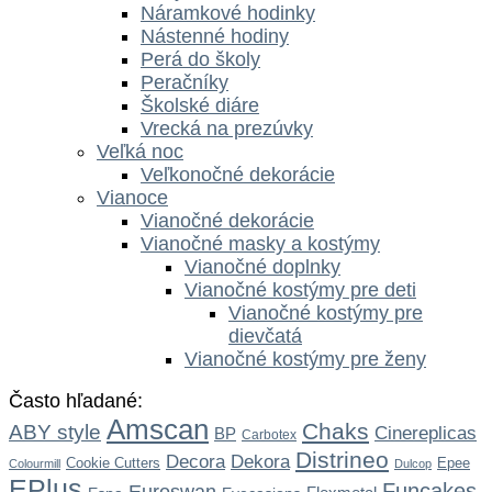
Náramkové hodinky
Nástenné hodiny
Perá do školy
Peračníky
Školské diáre
Vrecká na prezúvky
Veľká noc
Veľkonočné dekorácie
Vianoce
Vianočné dekorácie
Vianočné masky a kostýmy
Vianočné doplnky
Vianočné kostýmy pre deti
Vianočné kostýmy pre
dievčatá
Vianočné kostýmy pre ženy
Často hľadané:
Amscan
Chaks
ABY style
Cinereplicas
BP
Carbotex
Distrineo
Dekora
Decora
Cookie Cutters
Epee
Colourmill
Dulcop
EPlus
Funcakes