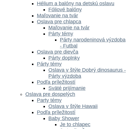
Hélium a balóny na detskú oslavu
Fóliové balóny
Maľovanie na tvár
Oslava pre chlapca
Maľovanie na tvár
Párty témy
Párty narodeninová výzdoba
- Futbal
Oslava pre dievča
Párty doplnky
Párty témy
Oslava v štýle Dobrý dinosaurus -
Párty výzdoba
Podľa príležitostí
Sväté prijímanie
Oslava pre dospelých
Party témy
Oslava v štýle Hawaii
Podľa príležitostí
Baby Shower
Je to chlapec