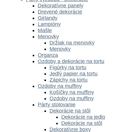
Dekoratívne panely
Drevené dekorácie
Girlandy
Lampióny
Mašle
Menovky
Držiak na menovky
Menovky
Organza
Ozdoby a dekorácie na tortu
Figúrky na tortu
Jedlý papier na tortu
Zápichy na tortu
Ozdoby na muffiny
Košíčky na muffiny
Ozdoby na muffiny
Párty stolovanie
Dekorácie na stôl
Dekorácie na jedlo
Dekorácie na stôl
Dekoratívne boxy