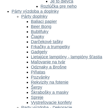
Je to dievča
Rozlúčka pre neho
Párty výzdoba a doplnky
Párty doplnky
Baliaci papier
Beer Bong
Bublifuky
Čiapky
Darčekové tašky
Frkačky a trumpetky
Gadgety
Lietajúce lampióny - lampióny šťastia
Maľovanie na tvár
Odznaky a Brošne
Piňatas
Pozvánky
Rekvizity na fotenie
Šerpy
Škrabošky a masky
Spreje
Vystreľovacie konfety
Party výzdoba - Dekoracie