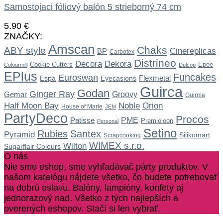
Samostojaci fóliový balón 5 strieborný 74 cm
5.90
€
ZNAČKY:
Amscan
Chaks
ABY style
Cinereplicas
BP
Carbotex
Distrineo
Dekora
Decora
Cookie Cutters
Epee
Colourmill
Dulcop
EPlus
Funcakes
Euroswan
Flexmetal
Espa
Eyecasions
Guirca
Godan
Ginger Ray
Gemar
Groovy
Guirma
Noble
Half Moon Bay
Orion
House of Marie
JEM
PartyDeco
Procos
Patisse
PME
Premioloon
Personal
Setino
Rubies
Santex
Pyramid
Silikomart
Scrapcooking
WIMEX s.r.o.
Wilton
Sugarflair Colours
O nás
Nie sme eshop, sme vyhľadávač párty produktov. V
našom katalógu nájdete všetko, čo budete potrebovať
na dobrú oslavu. Balóny, lampióny, konfety aj
jednorazový riad. Všetko z tých najlepších a
overených eshopov. Stačí si len vybrať.