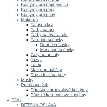
Kostýmy pre najmenších
Kostýmy pre páry
Kostýmy pre psov
Make-up
Falošná krv
Farby na oči
Farby na tvár a telo
Farebné šošovky
Denné šošovky
Mesačné šošovky
Gély na nechty
Jazvy
Latex
Make-up balíčky
Rúž a lesk na pery
Masky
Pre dospelých
Dámské karnevalové kostýmy
Pánské karnevalove kostýmy
Párty
DETSKÁ OSLAVA