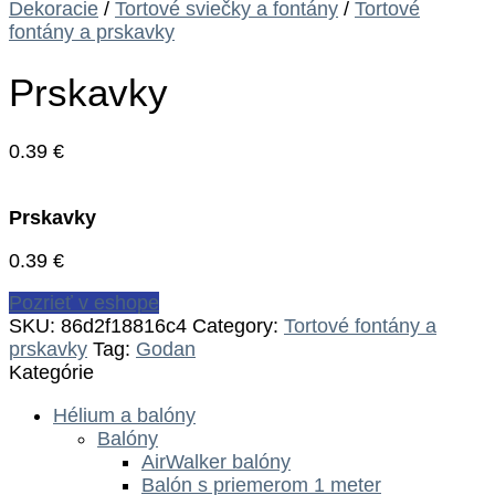
Dekoracie
/
Tortové sviečky a fontány
/
Tortové
fontány a prskavky
Prskavky
0.39
€
Prskavky
0.39
€
Pozrieť v eshope
SKU:
86d2f18816c4
Category:
Tortové fontány a
prskavky
Tag:
Godan
Kategórie
Hélium a balóny
Balóny
AirWalker balóny
Balón s priemerom 1 meter