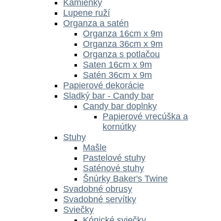
Kamienky
Lupene ruží
Organza a satén
Organza 16cm x 9m
Organza 36cm x 9m
Organza s potlačou
Saten 16cm x 9m
Satén 36cm x 9m
Papierové dekorácie
Sladký bar - Candy bar
Candy bar doplnky
Papierové vrecúška a
kornútky
Stuhy
Mašle
Pastelové stuhy
Saténové stuhy
Šnúrky Baker's Twine
Svadobné obrusy
Svadobné servítky
Sviečky
Kónické sviečky