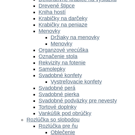
Drevené štipce
Kniha hostí
Krabičky na darčeky
Krabičky na peniaze
Menovky
Držiaky na menovky
Menovky
Organzové vrecúška
Označenie stola
Rekvizity na fotenie
Samolepky
Svadobné konfety
Vystreľovacie konfety
Svadobné perá
Svadobné pierka
Svadobné podväzky pre nevesty
Tortové doplnky
Vankúšik pod obrúčky
Rozlúčka so slobodou
Rozlúčka pre ňu
Oblečenie