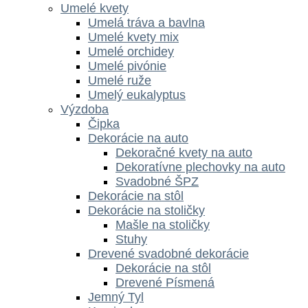
Umelé kvety
Umelá tráva a bavlna
Umelé kvety mix
Umelé orchidey
Umelé pivónie
Umelé ruže
Umelý eukalyptus
Výzdoba
Čipka
Dekorácie na auto
Dekoračné kvety na auto
Dekoratívne plechovky na auto
Svadobné ŠPZ
Dekorácie na stôl
Dekorácie na stoličky
Mašle na stoličky
Stuhy
Drevené svadobné dekorácie
Dekorácie na stôl
Drevené Písmená
Jemný Tyl