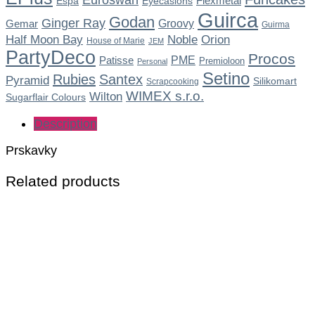
Euroswan
Flexmetal
Espa
Eyecasions
Guirca
Godan
Ginger Ray
Gemar
Groovy
Guirma
Noble
Half Moon Bay
Orion
House of Marie
JEM
PartyDeco
Procos
Patisse
PME
Premioloon
Personal
Setino
Rubies
Santex
Pyramid
Silikomart
Scrapcooking
WIMEX s.r.o.
Wilton
Sugarflair Colours
Description
Prskavky
Related products