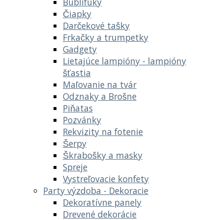
Bublifuky
Čiapky
Darčekové tašky
Frkačky a trumpetky
Gadgety
Lietajúce lampióny - lampióny
šťastia
Maľovanie na tvár
Odznaky a Brošne
Piňatas
Pozvánky
Rekvizity na fotenie
Šerpy
Škrabošky a masky
Spreje
Vystreľovacie konfety
Party výzdoba - Dekoracie
Dekoratívne panely
Drevené dekorácie