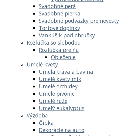
Svadobné perá
Svadobné pierka
Svadobné podväzky pre nevesty
Tortové doplnky
Vankúšik pod obrúčky
Rozlúčka so slobodou
Rozlúčka pre ňu
Oblečenie
Umelé kvety
Umelá tráva a bavlna
Umelé kvety mix
Umelé orchidey
Umelé pivónie
Umelé ruže
Umelý eukalyptus
Výzdoba
Čipka
Dekorácie na auto