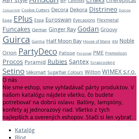
Cinereplicas
BP
Carbotex
Distrineo
Decora
Dekora
Cookie Cutters
Dulcop
Colourmill
EPlus
Euroswan
Flexmetal
Espa
Eyecasions
Epee
Godan
Funcakes
Ginger Ray
Groovy
Gemar
Guirca
Noble
Half Moon Bay
Guirma
House of Marie
JEM
PartyDeco
Orion
PME
Patisse
Premioloon
Personal
Procos
Rubies
Santex
Pyramid
Scrapcooking
Setino
WIMEX s.r.o.
Wilton
Silikomart
Sugarflair Colours
O nás
Nie sme eshop, sme vyhľadávač párty produktov. V
našom katalógu nájdete všetko, čo budete
potrebovať na dobrú oslavu. Balóny, lampióny,
konfety aj jednorazový riad. Všetko z tých
najlepších a overených eshopov. Stačí si len vybrať.
Katalóg
Blog