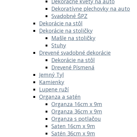
Dekoračné kvety na auto
Dekoratívne plechovky na auto
Svadobné ŠPZ
Dekorácie na stôl
Dekorácie na stoličky
Mašle na stoličky
Stuhy
Drevené svadobné dekorácie
Dekorácie na stôl
Drevené Písmená
Jemný Tyl
Kamienky
Lupene ruží
Organza a satén
Organza 16cm x 9m
Organza 36cm x 9m
Organza s potlačou
Saten 16cm x 9m
Satén 36cm x 9m