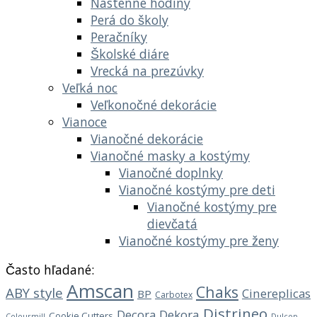
Nástenné hodiny
Perá do školy
Peračníky
Školské diáre
Vrecká na prezúvky
Veľká noc
Veľkonočné dekorácie
Vianoce
Vianočné dekorácie
Vianočné masky a kostýmy
Vianočné doplnky
Vianočné kostýmy pre deti
Vianočné kostýmy pre
dievčatá
Vianočné kostýmy pre ženy
Často hľadané:
Amscan
Chaks
ABY style
Cinereplicas
BP
Carbotex
Distrineo
Decora
Dekora
Cookie Cutters
Dulcop
Colourmill