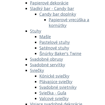
Papierové dekorácie
Sladký bar - Candy bar
Candy bar doplnky
Papierové vrecúška a
kornútky
Stuhy
Mašle
Pastelové stuhy
Saténové stuhy
Šnúrky Baker's Twine
Svadobné obrusy
Svadobné servítky
Sviečky
Kónické sviečky
Plávajúce sviečky
Svadobné svietniky
Sviečka - Guľa
Valcové sviečky
Visiace svadobné dekorácie