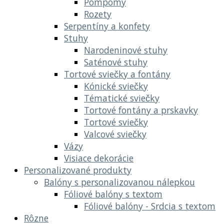
Pompomy
Rozety
Serpentíny a konfety
Stuhy
Narodeninové stuhy
Saténové stuhy
Tortové sviečky a fontány
Kónické sviečky
Tématické sviečky
Tortové fontány a prskavky
Tortové sviečky
Valcové sviečky
Vázy
Visiace dekorácie
Personalizované produkty
Balóny s personalizovanou nálepkou
Fóliové balóny s textom
Fóliové balóny - Srdcia s textom
Rôzne