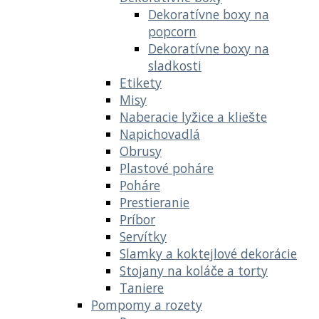
Dekoratívne boxy na
popcorn
Dekoratívne boxy na
sladkosti
Etikety
Misy
Naberacie lyžice a kliešte
Napichovadlá
Obrusy
Plastové poháre
Poháre
Prestieranie
Príbor
Servítky
Slamky a koktejlové dekorácie
Stojany na koláče a torty
Taniere
Pompomy a rozety