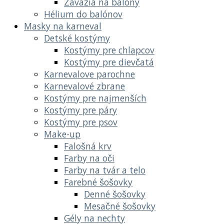
Závažia na balóny
Hélium do balónov
Masky na karneval
Detské kostýmy
Kostýmy pre chlapcov
Kostýmy pre dievčatá
Karnevalove parochne
Karnevalové zbrane
Kostýmy pre najmenších
Kostýmy pre páry
Kostýmy pre psov
Make-up
Falošná krv
Farby na oči
Farby na tvár a telo
Farebné šošovky
Denné šošovky
Mesačné šošovky
Gély na nechty