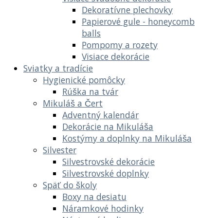
Dekoratívne plechovky
Papierové gule - honeycomb
balls
Pompomy a rozety
Visiace dekorácie
Sviatky a tradície
Hygienické pomôcky
Rúška na tvár
Mikuláš a Čert
Adventný kalendár
Dekorácie na Mikuláša
Kostýmy a doplnky na Mikuláša
Silvester
Silvestrovské dekorácie
Silvestrovské doplnky
Späť do školy
Boxy na desiatu
Náramkové hodinky