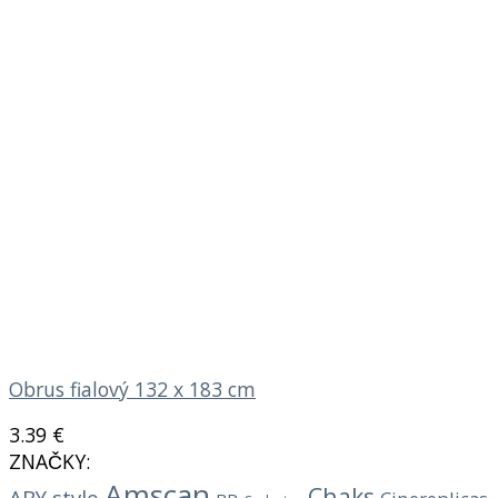
Obrus fialový 132 x 183 cm
3.39
€
ZNAČKY:
Amscan
Chaks
ABY style