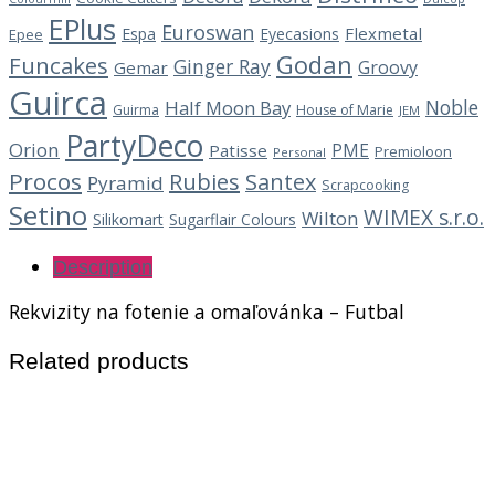
EPlus
Euroswan
Flexmetal
Espa
Eyecasions
Epee
Godan
Funcakes
Ginger Ray
Groovy
Gemar
Guirca
Noble
Half Moon Bay
Guirma
House of Marie
JEM
PartyDeco
Orion
PME
Patisse
Premioloon
Personal
Procos
Rubies
Santex
Pyramid
Scrapcooking
Setino
WIMEX s.r.o.
Wilton
Silikomart
Sugarflair Colours
Description
Rekvizity na fotenie a omaľovánka – Futbal
Related products