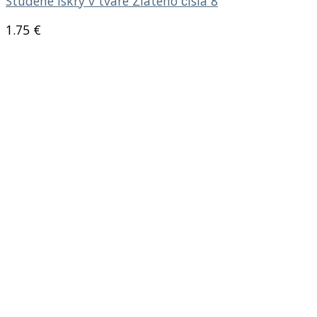
Studené iskry v tvare Zlatého čísla 8
1.75
€