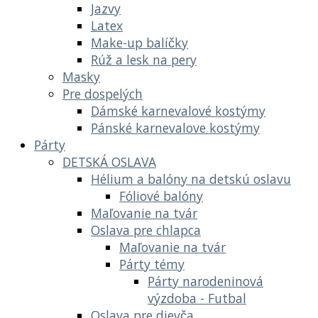
Jazvy
Latex
Make-up balíčky
Rúž a lesk na pery
Masky
Pre dospelých
Dámské karnevalové kostýmy
Pánské karnevalove kostýmy
Párty
DETSKÁ OSLAVA
Hélium a balóny na detskú oslavu
Fóliové balóny
Maľovanie na tvár
Oslava pre chlapca
Maľovanie na tvár
Párty témy
Párty narodeninová
výzdoba - Futbal
Oslava pre dievča