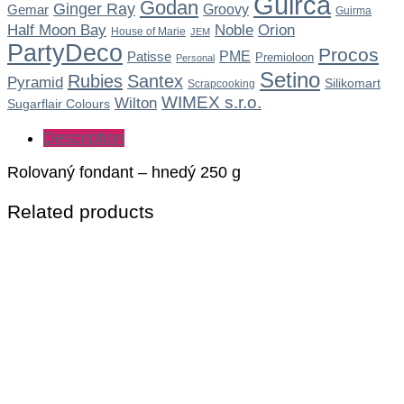
Guirca
Godan
Ginger Ray
Gemar
Groovy
Guirma
Noble
Half Moon Bay
Orion
House of Marie
JEM
PartyDeco
Procos
Patisse
PME
Premioloon
Personal
Setino
Rubies
Santex
Pyramid
Silikomart
Scrapcooking
WIMEX s.r.o.
Wilton
Sugarflair Colours
Description
Rolovaný fondant – hnedý 250 g
Related products