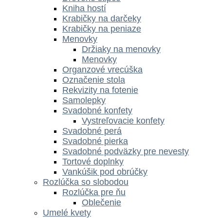
Kniha hostí
Krabičky na darčeky
Krabičky na peniaze
Menovky
Držiaky na menovky
Menovky
Organzové vrecúška
Označenie stola
Rekvizity na fotenie
Samolepky
Svadobné konfety
Vystreľovacie konfety
Svadobné perá
Svadobné pierka
Svadobné podväzky pre nevesty
Tortové doplnky
Vankúšik pod obrúčky
Rozlúčka so slobodou
Rozlúčka pre ňu
Oblečenie
Umelé kvety