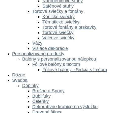
Narodeninové stuhy
Saténové stuhy
Tortové sviečky a fontány
Kónické sviečky
Tématické sviečky
Tortové fontány a prskavky
Tortové sviečky
Valcové sviečky
Vázy
Visiace dekorácie
Personalizované produkty
Balóny s personalizovanou nálepkou
Fóliové balóny s textom
Fóliové balóny - Srdcia s textom
Rôzne
Svadba
Doplnky
Brošne a Spony
Bublifuky
Čelenky
Dekoratívne krabice na výslužku
Drevené štipce