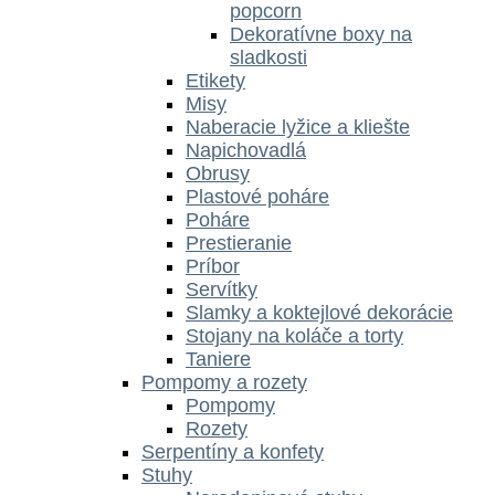
popcorn
Dekoratívne boxy na
sladkosti
Etikety
Misy
Naberacie lyžice a kliešte
Napichovadlá
Obrusy
Plastové poháre
Poháre
Prestieranie
Príbor
Servítky
Slamky a koktejlové dekorácie
Stojany na koláče a torty
Taniere
Pompomy a rozety
Pompomy
Rozety
Serpentíny a konfety
Stuhy