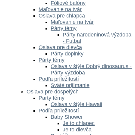
Fóliové balóny
Maľovanie na tvár
Oslava pre chlapca
Maľovanie na tvár
Párty témy
Párty narodeninová výzdoba
- Futbal
Oslava pre dievča
Párty doplnky
Párty témy
Oslava v štýle Dobrý dinosaurus -
Párty výzdoba
Podľa príležitostí
Sväté prijímanie
Oslava pre dospelých
Party témy
Oslava v štýle Hawaii
Podľa príležitostí
Baby Shower
Je to chlapec
Je to dievča