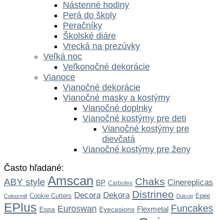
Nástenné hodiny
Perá do školy
Peračníky
Školské diáre
Vrecká na prezúvky
Veľká noc
Veľkonočné dekorácie
Vianoce
Vianočné dekorácie
Vianočné masky a kostýmy
Vianočné doplnky
Vianočné kostýmy pre deti
Vianočné kostýmy pre
dievčatá
Vianočné kostýmy pre ženy
Často hľadané:
Amscan
Chaks
ABY style
Cinereplicas
BP
Carbotex
Distrineo
Dekora
Decora
Cookie Cutters
Epee
Colourmill
Dulcop
EPlus
Funcakes
Euroswan
Flexmetal
Espa
Eyecasions