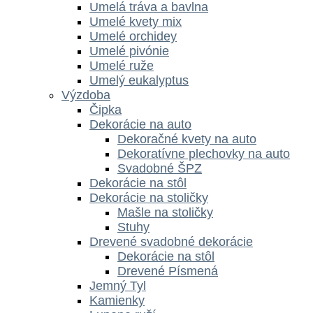
Umelá tráva a bavlna
Umelé kvety mix
Umelé orchidey
Umelé pivónie
Umelé ruže
Umelý eukalyptus
Výzdoba
Čipka
Dekorácie na auto
Dekoračné kvety na auto
Dekoratívne plechovky na auto
Svadobné ŠPZ
Dekorácie na stôl
Dekorácie na stoličky
Mašle na stoličky
Stuhy
Drevené svadobné dekorácie
Dekorácie na stôl
Drevené Písmená
Jemný Tyl
Kamienky