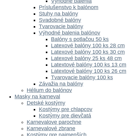
Výhodné balenia
Príslušenstvo k balónom
Stuhy na balóny
Svadobné balóny
Tvarovacie balóny
Výhodné balenia balónov
Balóny s potlačou 50 ks
Latexové balóny 100 ks 28 cm
Latexové balóny 100 ks 30 cm
Latexové balóny 25 ks 48 cm
Latextové balóny 100 ks 13 cm
Latextové balóny 100 ks 26 cm
Tvarovacie balóny 100 ks
Závažia na balóny
Hélium do balónov
Masky na karneval
Detské kostýmy
Kostýmy pre chlapcov
Kostýmy pre dievčatá
Karnevalove parochne
Karnevalové zbrane
Kostýmy pre najmenších