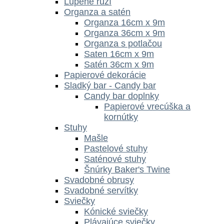
Lupene ruží
Organza a satén
Organza 16cm x 9m
Organza 36cm x 9m
Organza s potlačou
Saten 16cm x 9m
Satén 36cm x 9m
Papierové dekorácie
Sladký bar - Candy bar
Candy bar doplnky
Papierové vrecúška a
kornútky
Stuhy
Mašle
Pastelové stuhy
Saténové stuhy
Šnúrky Baker's Twine
Svadobné obrusy
Svadobné servítky
Sviečky
Kónické sviečky
Plávajúce sviečky