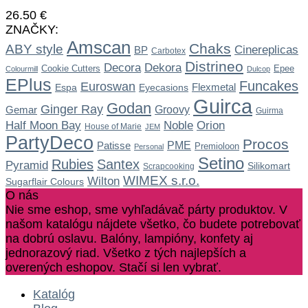
26.50
€
ZNAČKY:
Amscan
Chaks
ABY style
Cinereplicas
BP
Carbotex
Distrineo
Dekora
Decora
Cookie Cutters
Epee
Colourmill
Dulcop
EPlus
Funcakes
Euroswan
Flexmetal
Espa
Eyecasions
Guirca
Godan
Ginger Ray
Gemar
Groovy
Guirma
Noble
Half Moon Bay
Orion
House of Marie
JEM
PartyDeco
Procos
Patisse
PME
Premioloon
Personal
Setino
Rubies
Santex
Pyramid
Silikomart
Scrapcooking
WIMEX s.r.o.
Wilton
Sugarflair Colours
O nás
Nie sme eshop, sme vyhľadávač párty produktov. V
našom katalógu nájdete všetko, čo budete potrebovať
na dobrú oslavu. Balóny, lampióny, konfety aj
jednorazový riad. Všetko z tých najlepších a
overených eshopov. Stačí si len vybrať.
Katalóg