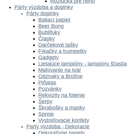
Rozlúčka pre neho
Párty výzdoba a doplnky
Párty doplnky
Baliaci papier
Beer Bong
Bublifuky
Čiapky
Darčekové tašky
Frkačky a trumpetky
Gadgety
Lietajúce lampióny - lampióny šťastia
Maľovanie na tvár
Odznaky a Brošne
Piňatas
Pozvánky
Rekvizity na fotenie
Šerpy
Škrabošky a masky
Spreje
Vystreľovacie konfety
Party výzdoba - Dekoracie
Dekoratívne panely