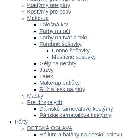
Kostýmy pre páry
Kostýmy pre psov
Make-up
Falošná krv
Farby na oči
Farby na tvár a telo
Farebné šošovky
Denné šošovky
Mesačné šošovky
Gély na nechty
Jazvy
Latex
Make-up balíčky
Rúž a lesk na pery
Masky
Pre dospelých
Dámské karnevalové kostýmy
Pánské karnevalove kostýmy
Párty
DETSKÁ OSLAVA
Hélium a balóny na detskú oslavu