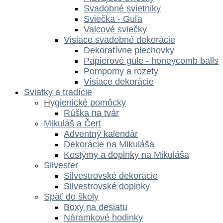
Svadobné svietniky
Sviečka - Guľa
Valcové sviečky
Visiace svadobné dekorácie
Dekoratívne plechovky
Papierové gule - honeycomb balls
Pompomy a rozety
Visiace dekorácie
Sviatky a tradície
Hygienické pomôcky
Rúška na tvár
Mikuláš a Čert
Adventný kalendár
Dekorácie na Mikuláša
Kostýmy a doplnky na Mikuláša
Silvester
Silvestrovské dekorácie
Silvestrovské doplnky
Späť do školy
Boxy na desiatu
Náramkové hodinky