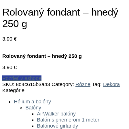
Rolovaný fondant – hnedý
250 g
3.90
€
Rolovaný fondant – hnedý 250 g
3.90
€
Pozrieť v eshope
SKU:
8d4c615b3a43
Category:
Rôzne
Tag:
Dekora
Kategórie
Hélium a balóny
Balóny
AirWalker balóny
Balón s priemerom 1 meter
Balónové girlandy