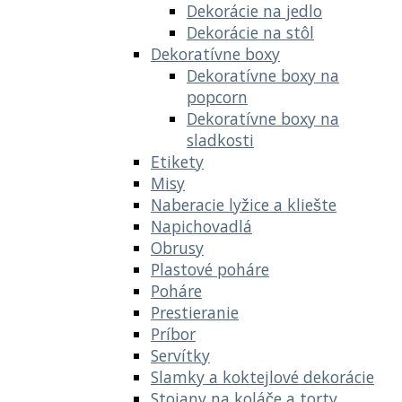
Dekorácie na jedlo
Dekorácie na stôl
Dekoratívne boxy
Dekoratívne boxy na
popcorn
Dekoratívne boxy na
sladkosti
Etikety
Misy
Naberacie lyžice a kliešte
Napichovadlá
Obrusy
Plastové poháre
Poháre
Prestieranie
Príbor
Servítky
Slamky a koktejlové dekorácie
Stojany na koláče a torty