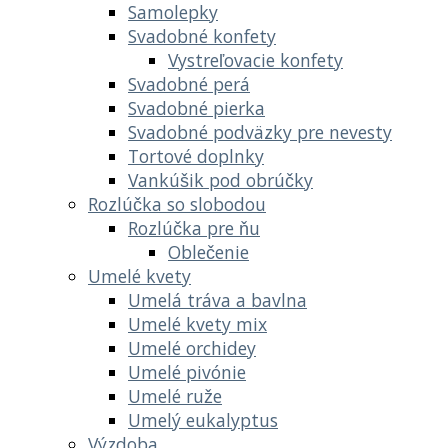
Samolepky
Svadobné konfety
Vystreľovacie konfety
Svadobné perá
Svadobné pierka
Svadobné podväzky pre nevesty
Tortové doplnky
Vankúšik pod obrúčky
Rozlúčka so slobodou
Rozlúčka pre ňu
Oblečenie
Umelé kvety
Umelá tráva a bavlna
Umelé kvety mix
Umelé orchidey
Umelé pivónie
Umelé ruže
Umelý eukalyptus
Výzdoba