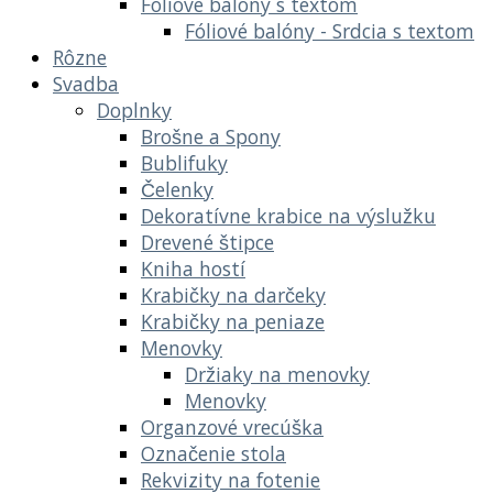
Fóliové balóny s textom
Fóliové balóny - Srdcia s textom
Rôzne
Svadba
Doplnky
Brošne a Spony
Bublifuky
Čelenky
Dekoratívne krabice na výslužku
Drevené štipce
Kniha hostí
Krabičky na darčeky
Krabičky na peniaze
Menovky
Držiaky na menovky
Menovky
Organzové vrecúška
Označenie stola
Rekvizity na fotenie