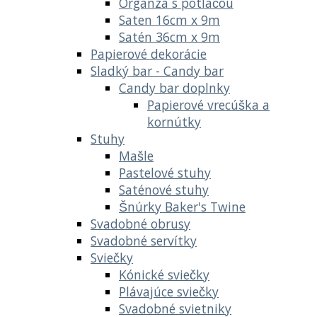
Organza s potlačou
Saten 16cm x 9m
Satén 36cm x 9m
Papierové dekorácie
Sladký bar - Candy bar
Candy bar doplnky
Papierové vrecúška a
kornútky
Stuhy
Mašle
Pastelové stuhy
Saténové stuhy
Šnúrky Baker's Twine
Svadobné obrusy
Svadobné servítky
Sviečky
Kónické sviečky
Plávajúce sviečky
Svadobné svietniky