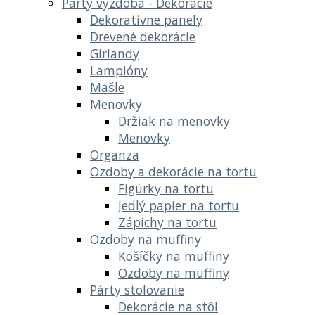
Party výzdoba - Dekoracie
Dekoratívne panely
Drevené dekorácie
Girlandy
Lampióny
Mašle
Menovky
Držiak na menovky
Menovky
Organza
Ozdoby a dekorácie na tortu
Figúrky na tortu
Jedlý papier na tortu
Zápichy na tortu
Ozdoby na muffiny
Košíčky na muffiny
Ozdoby na muffiny
Párty stolovanie
Dekorácie na stôl