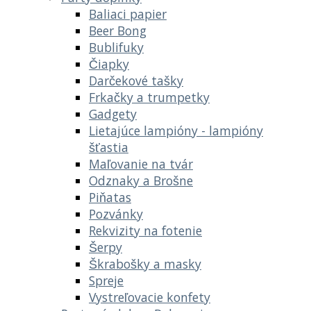
Baliaci papier
Beer Bong
Bublifuky
Čiapky
Darčekové tašky
Frkačky a trumpetky
Gadgety
Lietajúce lampióny - lampióny
šťastia
Maľovanie na tvár
Odznaky a Brošne
Piňatas
Pozvánky
Rekvizity na fotenie
Šerpy
Škrabošky a masky
Spreje
Vystreľovacie konfety