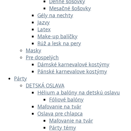
Denné šošovky
Mesačné šošovky
Gély na nechty
Jazvy
Latex
Make-up balíčky
Rúž a lesk na pery
Masky
Pre dospelých
Dámské karnevalové kostýmy
Pánské karnevalove kostýmy
Párty
DETSKÁ OSLAVA
Hélium a balóny na detskú oslavu
Fóliové balóny
Maľovanie na tvár
Oslava pre chlapca
Maľovanie na tvár
Párty témy