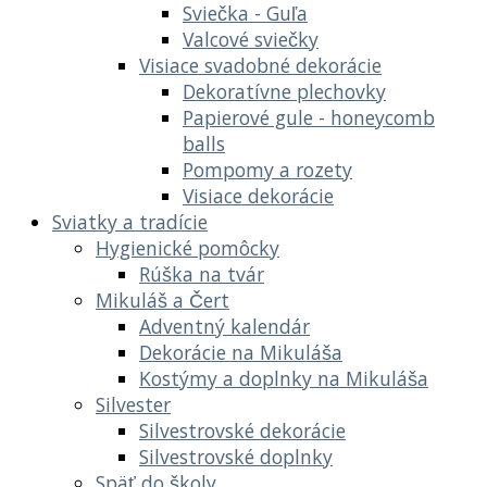
Sviečka - Guľa
Valcové sviečky
Visiace svadobné dekorácie
Dekoratívne plechovky
Papierové gule - honeycomb
balls
Pompomy a rozety
Visiace dekorácie
Sviatky a tradície
Hygienické pomôcky
Rúška na tvár
Mikuláš a Čert
Adventný kalendár
Dekorácie na Mikuláša
Kostýmy a doplnky na Mikuláša
Silvester
Silvestrovské dekorácie
Silvestrovské doplnky
Späť do školy