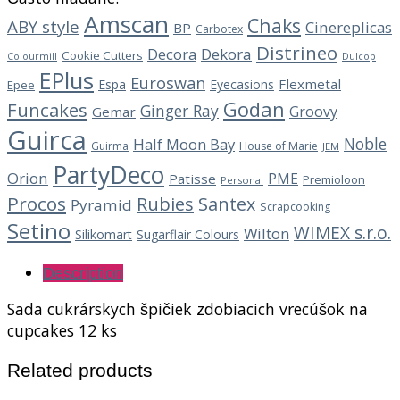
Amscan
Chaks
ABY style
Cinereplicas
BP
Carbotex
Distrineo
Decora
Dekora
Cookie Cutters
Dulcop
Colourmill
EPlus
Euroswan
Flexmetal
Espa
Eyecasions
Epee
Godan
Funcakes
Ginger Ray
Groovy
Gemar
Guirca
Noble
Half Moon Bay
Guirma
House of Marie
JEM
PartyDeco
Orion
PME
Patisse
Premioloon
Personal
Procos
Rubies
Santex
Pyramid
Scrapcooking
Setino
WIMEX s.r.o.
Wilton
Silikomart
Sugarflair Colours
Description
Sada cukrárskych špičiek zdobiacich vrecúšok na
cupcakes 12 ks
Related products