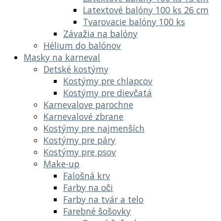
Latextové balóny 100 ks 26 cm
Tvarovacie balóny 100 ks
Závažia na balóny
Hélium do balónov
Masky na karneval
Detské kostýmy
Kostýmy pre chlapcov
Kostýmy pre dievčatá
Karnevalove parochne
Karnevalové zbrane
Kostýmy pre najmenších
Kostýmy pre páry
Kostýmy pre psov
Make-up
Falošná krv
Farby na oči
Farby na tvár a telo
Farebné šošovky