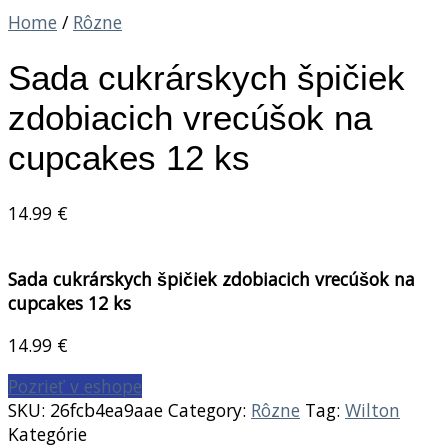
Home
/
Rôzne
Sada cukrárskych špičiek
zdobiacich vrecúšok na
cupcakes 12 ks
14.99
€
Sada cukrárskych špičiek zdobiacich vrecúšok na
cupcakes 12 ks
14.99
€
Pozrieť v eshope
SKU:
26fcb4ea9aae
Category:
Rôzne
Tag:
Wilton
Kategórie