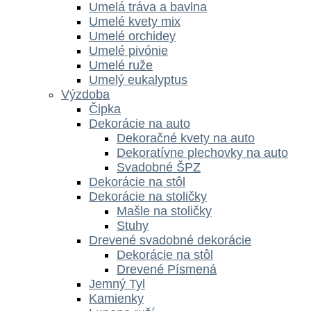
Umelá tráva a bavlna
Umelé kvety mix
Umelé orchidey
Umelé pivónie
Umelé ruže
Umelý eukalyptus
Výzdoba
Čipka
Dekorácie na auto
Dekoračné kvety na auto
Dekoratívne plechovky na auto
Svadobné ŠPZ
Dekorácie na stôl
Dekorácie na stoličky
Mašle na stoličky
Stuhy
Drevené svadobné dekorácie
Dekorácie na stôl
Drevené Písmená
Jemný Tyl
Kamienky