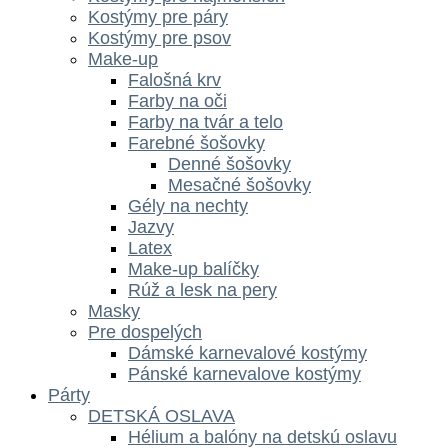
Kostýmy pre páry
Kostýmy pre psov
Make-up
Falošná krv
Farby na oči
Farby na tvár a telo
Farebné šošovky
Denné šošovky
Mesačné šošovky
Gély na nechty
Jazvy
Latex
Make-up balíčky
Rúž a lesk na pery
Masky
Pre dospelých
Dámské karnevalové kostýmy
Pánské karnevalove kostýmy
Párty
DETSKÁ OSLAVA
Hélium a balóny na detskú oslavu