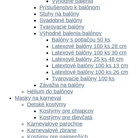
Výhodné balenia
Príslušenstvo k balónom
Stuhy na balóny
Svadobné balóny
Tvarovacie balóny
Výhodné balenia balónov
Balóny s potlačou 50 ks
Latexové balóny 100 ks 28 cm
Latexové balóny 100 ks 30 cm
Latexové balóny 25 ks 48 cm
Latextové balóny 100 ks 13 cm
Latextové balóny 100 ks 26 cm
Tvarovacie balóny 100 ks
Závažia na balóny
Hélium do balónov
Masky na karneval
Detské kostýmy
Kostýmy pre chlapcov
Kostýmy pre dievčatá
Karnevalove parochne
Karnevalové zbrane
Kostýmy pre najmenších