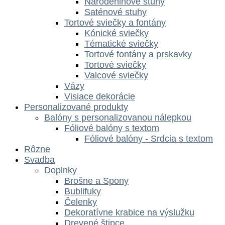
Narodeninové stuhy
Saténové stuhy
Tortové sviečky a fontány
Kónické sviečky
Tématické sviečky
Tortové fontány a prskavky
Tortové sviečky
Valcové sviečky
Vázy
Visiace dekorácie
Personalizované produkty
Balóny s personalizovanou nálepkou
Fóliové balóny s textom
Fóliové balóny - Srdcia s textom
Rôzne
Svadba
Doplnky
Brošne a Spony
Bublifuky
Čelenky
Dekoratívne krabice na výslužku
Drevené štipce