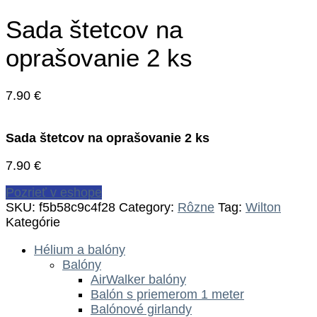
Sada štetcov na
oprašovanie 2 ks
7.90
€
Sada štetcov na oprašovanie 2 ks
7.90
€
Pozrieť v eshope
SKU:
f5b58c9c4f28
Category:
Rôzne
Tag:
Wilton
Kategórie
Hélium a balóny
Balóny
AirWalker balóny
Balón s priemerom 1 meter
Balónové girlandy