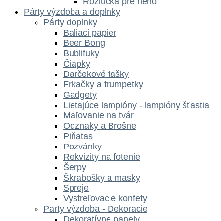
Rozlúčka pre neho
Párty výzdoba a doplnky
Párty doplnky
Baliaci papier
Beer Bong
Bublifuky
Čiapky
Darčekové tašky
Frkačky a trumpetky
Gadgety
Lietajúce lampióny - lampióny šťastia
Maľovanie na tvár
Odznaky a Brošne
Piňatas
Pozvánky
Rekvizity na fotenie
Šerpy
Škrabošky a masky
Spreje
Vystreľovacie konfety
Party výzdoba - Dekoracie
Dekoratívne panely