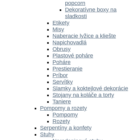
popcorn
Dekoratívne boxy na
sladkosti
Etikety
Misy
Naberacie lyžice a kliešte
Napichovadlá
Obrusy
Plastové poháre
Poháre
Prestieranie
Príbor
Servítky
Slamky a koktejlové dekorácie
Stojany na koláče a torty
Taniere
Pompomy a rozety
Pompomy
Rozety
Serpentíny a konfety
Stuhy