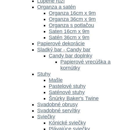
Lupene ruží
Organza a satén
Organza 16cm x 9m
Organza 36cm x 9m
Organza s potlačou
Saten 16cm x 9m
Satén 36cm x 9m
Papierové dekorácie
Sladký bar - Candy bar
Candy bar doplnky
Papierové vrecúška a
kornútky
Stuhy
Mašle
Pastelové stuhy
Saténové stuhy
Šnúrky Baker's Twine
Svadobné obrusy
Svadobné servítky
Sviečky
Kónické sviečky
Plávajúce sviečky