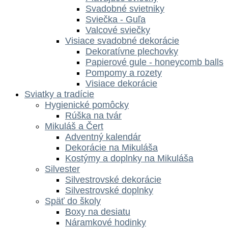
Svadobné svietniky
Sviečka - Guľa
Valcové sviečky
Visiace svadobné dekorácie
Dekoratívne plechovky
Papierové gule - honeycomb balls
Pompomy a rozety
Visiace dekorácie
Sviatky a tradície
Hygienické pomôcky
Rúška na tvár
Mikuláš a Čert
Adventný kalendár
Dekorácie na Mikuláša
Kostýmy a doplnky na Mikuláša
Silvester
Silvestrovské dekorácie
Silvestrovské doplnky
Späť do školy
Boxy na desiatu
Náramkové hodinky