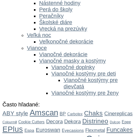
Nástenné hodiny
Perá do školy
Peračníky
Školské diáre
Vrecká na prezúvky
Veľká noc
Veľkonočné dekorácie
Vianoce
Vianočné dekorácie
Vianočné masky a kostýmy
Vianočné doplnky
Vianočné kostýmy pre deti
Vianočné kostýmy pre
dievčatá
Vianočné kostýmy pre ženy
Často hľadané:
Amscan
Chaks
ABY style
Cinereplicas
BP
Carbotex
Distrineo
Dekora
Decora
Cookie Cutters
Epee
Colourmill
Dulcop
EPlus
Funcakes
Euroswan
Flexmetal
Espa
Eyecasions