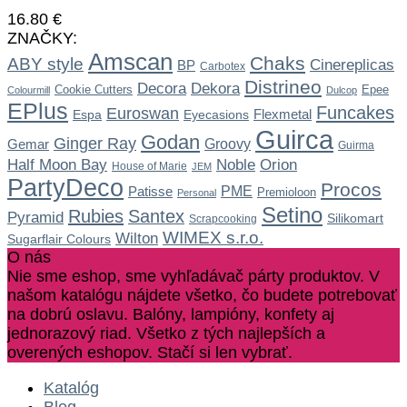
16.80
€
ZNAČKY:
Amscan
Chaks
ABY style
Cinereplicas
BP
Carbotex
Distrineo
Dekora
Decora
Cookie Cutters
Epee
Colourmill
Dulcop
EPlus
Funcakes
Euroswan
Flexmetal
Espa
Eyecasions
Guirca
Godan
Ginger Ray
Gemar
Groovy
Guirma
Noble
Half Moon Bay
Orion
House of Marie
JEM
PartyDeco
Procos
Patisse
PME
Premioloon
Personal
Setino
Rubies
Santex
Pyramid
Silikomart
Scrapcooking
WIMEX s.r.o.
Wilton
Sugarflair Colours
O nás
Nie sme eshop, sme vyhľadávač párty produktov. V
našom katalógu nájdete všetko, čo budete potrebovať
na dobrú oslavu. Balóny, lampióny, konfety aj
jednorazový riad. Všetko z tých najlepších a
overených eshopov. Stačí si len vybrať.
Katalóg
Blog