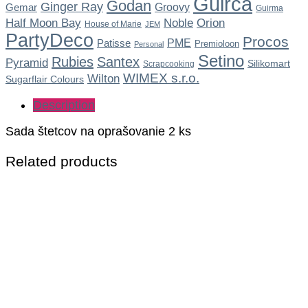
Guirca
Godan
Ginger Ray
Gemar
Groovy
Guirma
Noble
Half Moon Bay
Orion
House of Marie
JEM
PartyDeco
Procos
Patisse
PME
Premioloon
Personal
Setino
Rubies
Santex
Pyramid
Silikomart
Scrapcooking
WIMEX s.r.o.
Wilton
Sugarflair Colours
Description
Sada štetcov na oprašovanie 2 ks
Related products