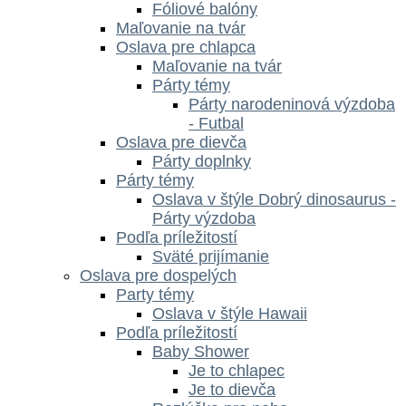
Fóliové balóny
Maľovanie na tvár
Oslava pre chlapca
Maľovanie na tvár
Párty témy
Párty narodeninová výzdoba
- Futbal
Oslava pre dievča
Párty doplnky
Párty témy
Oslava v štýle Dobrý dinosaurus -
Párty výzdoba
Podľa príležitostí
Sväté prijímanie
Oslava pre dospelých
Party témy
Oslava v štýle Hawaii
Podľa príležitostí
Baby Shower
Je to chlapec
Je to dievča