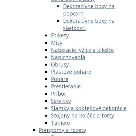
Dekoratívne boxy na
popcorn
Dekoratívne boxy na
sladkosti
Etikety
Misy
Naberacie lyžice a kliešte
Napichovadlá
Obrusy
Plastové poháre
Poháre
Prestieranie
Príbor
Servítky
Slamky a koktejlové dekorácie
Stojany na koláče a torty
Taniere
Pompomy a rozety