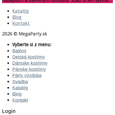
najlepších a overených eshopov. Stačí si len vybrať.
Katalóg
Blog
Kontakt
2026 © MegaParty.sk
Vyberte si z menu:
Balóny
Detské kostýmy
Dámske kostýmy
Pánske kostýmy
Párty výzdoba
Svadba
Katalóg
Blog
Kontakt
Login