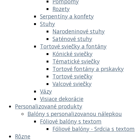
Pompomy
Rozety
Serpentíny a konfety
Stuhy
Narodeninové stuhy
Saténové stuhy
Tortové sviečky a fontány
Kónické sviečky
Tématické sviečky
Tortové fontány a prskavky
Tortové sviečky
Valcové sviečky
Vázy
Visiace dekorácie
Personalizované produkty
Balóny s personalizovanou nálepkou
Fóliové balóny s textom
Fóliové balóny - Srdcia s textom
Rôzne