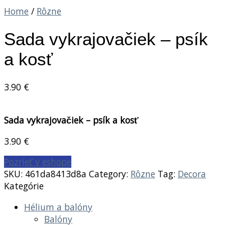
Home
/
Rôzne
Sada vykrajovačiek – psík
a kosť
3.90
€
Sada vykrajovačiek – psík a kosť
3.90
€
Pozrieť v eshope
SKU:
461da8413d8a
Category:
Rôzne
Tag:
Decora
Kategórie
Hélium a balóny
Balóny