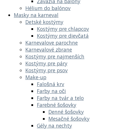
Závažia na balóny
Hélium do balónov
Masky na karneval
Detské kostýmy
Kostýmy pre chlapcov
Kostýmy pre dievčatá
Karnevalove parochne
Karnevalové zbrane
Kostýmy pre najmenších
Kostýmy pre páry
Kostýmy pre psov
Make-up
Falošná krv
Farby na oči
Farby na tvár a telo
Farebné šošovky
Denné šošovky
Mesačné šošovky
Gély na nechty