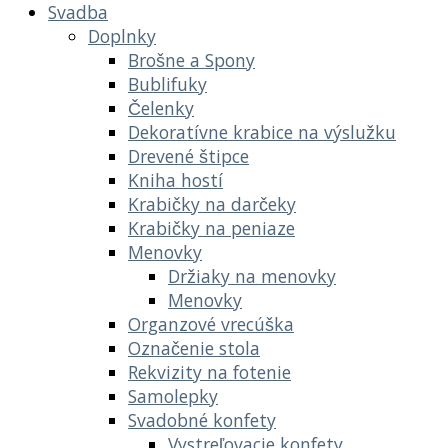
Svadba
Doplnky
Brošne a Spony
Bublifuky
Čelenky
Dekoratívne krabice na výslužku
Drevené štipce
Kniha hostí
Krabičky na darčeky
Krabičky na peniaze
Menovky
Držiaky na menovky
Menovky
Organzové vrecúška
Označenie stola
Rekvizity na fotenie
Samolepky
Svadobné konfety
Vystreľovacie konfety