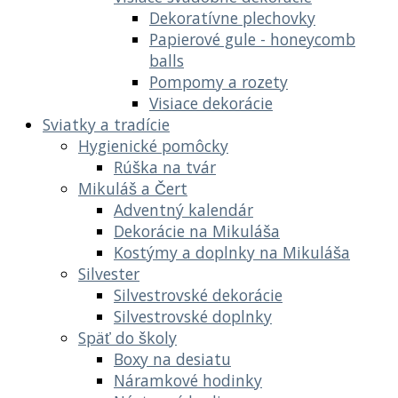
Dekoratívne plechovky
Papierové gule - honeycomb
balls
Pompomy a rozety
Visiace dekorácie
Sviatky a tradície
Hygienické pomôcky
Rúška na tvár
Mikuláš a Čert
Adventný kalendár
Dekorácie na Mikuláša
Kostýmy a doplnky na Mikuláša
Silvester
Silvestrovské dekorácie
Silvestrovské doplnky
Späť do školy
Boxy na desiatu
Náramkové hodinky