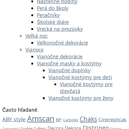
Nástenné hodiny
Perá do školy
Peračníky
Školské diáre
Vrecká na prezúvky
Veľká noc
Veľkonočné dekorácie
Vianoce
Vianočné dekorácie
Vianočné masky a kostýmy
Vianočné doplnky
Vianočné kostýmy pre deti
Vianočné kostýmy pre
dievčatá
Vianočné kostýmy pre ženy
Často hľadané:
Amscan
Chaks
ABY style
Cinereplicas
BP
Carbotex
Distrineo
Decora
Dekora
Cookie Cutters
Dulcop
Colourmill