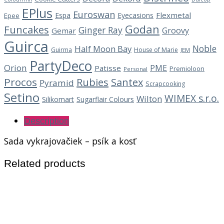
EPlus
Euroswan
Flexmetal
Espa
Eyecasions
Epee
Godan
Funcakes
Ginger Ray
Groovy
Gemar
Guirca
Noble
Half Moon Bay
Guirma
House of Marie
JEM
PartyDeco
Orion
PME
Patisse
Premioloon
Personal
Procos
Rubies
Santex
Pyramid
Scrapcooking
Setino
WIMEX s.r.o.
Wilton
Silikomart
Sugarflair Colours
Description
Sada vykrajovačiek – psík a kosť
Related products