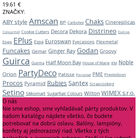
19.61
€
ZNAČKY:
Amscan
Chaks
ABY style
Cinereplicas
BP
Carbotex
Distrineo
Decora
Dekora
Cookie Cutters
Dulcop
Colourmill
EPlus
Euroswan
Flexmetal
Espa
Eyecasions
Epee
Godan
Funcakes
Ginger Ray
Groovy
Gemar
Guirca
Noble
Half Moon Bay
Guirma
House of Marie
JEM
PartyDeco
Orion
PME
Patisse
Premioloon
Personal
Procos
Rubies
Santex
Pyramid
Scrapcooking
Setino
WIMEX s.r.o.
Wilton
Silikomart
Sugarflair Colours
O nás
Nie sme eshop, sme vyhľadávač párty produktov. V
našom katalógu nájdete všetko, čo budete
potrebovať na dobrú oslavu. Balóny, lampióny,
konfety aj jednorazový riad. Všetko z tých