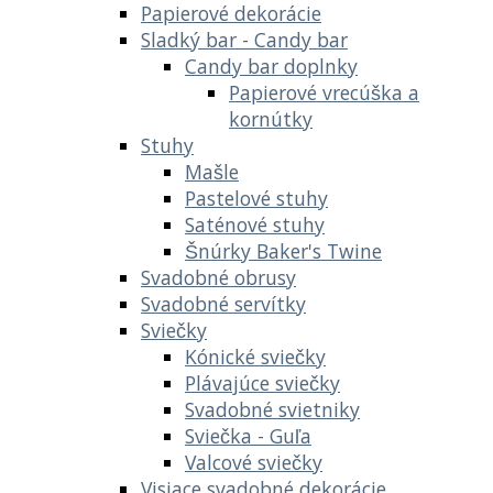
Papierové dekorácie
Sladký bar - Candy bar
Candy bar doplnky
Papierové vrecúška a
kornútky
Stuhy
Mašle
Pastelové stuhy
Saténové stuhy
Šnúrky Baker's Twine
Svadobné obrusy
Svadobné servítky
Sviečky
Kónické sviečky
Plávajúce sviečky
Svadobné svietniky
Sviečka - Guľa
Valcové sviečky
Visiace svadobné dekorácie