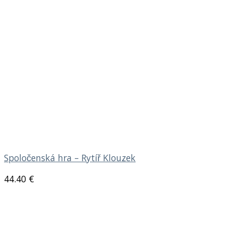
Spoločenská hra – Rytíř Klouzek
44.40
€