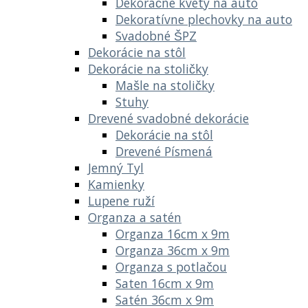
Dekoračné kvety na auto
Dekoratívne plechovky na auto
Svadobné ŠPZ
Dekorácie na stôl
Dekorácie na stoličky
Mašle na stoličky
Stuhy
Drevené svadobné dekorácie
Dekorácie na stôl
Drevené Písmená
Jemný Tyl
Kamienky
Lupene ruží
Organza a satén
Organza 16cm x 9m
Organza 36cm x 9m
Organza s potlačou
Saten 16cm x 9m
Satén 36cm x 9m