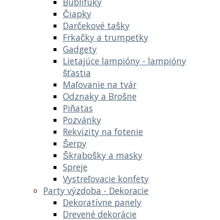
Bublifuky
Čiapky
Darčekové tašky
Frkačky a trumpetky
Gadgety
Lietajúce lampióny - lampióny
šťastia
Maľovanie na tvár
Odznaky a Brošne
Piňatas
Pozvánky
Rekvizity na fotenie
Šerpy
Škrabošky a masky
Spreje
Vystreľovacie konfety
Party výzdoba - Dekoracie
Dekoratívne panely
Drevené dekorácie