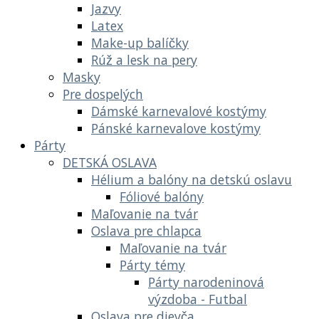
Jazvy
Latex
Make-up balíčky
Rúž a lesk na pery
Masky
Pre dospelých
Dámské karnevalové kostýmy
Pánské karnevalove kostýmy
Párty
DETSKÁ OSLAVA
Hélium a balóny na detskú oslavu
Fóliové balóny
Maľovanie na tvár
Oslava pre chlapca
Maľovanie na tvár
Párty témy
Párty narodeninová
výzdoba - Futbal
Oslava pre dievča