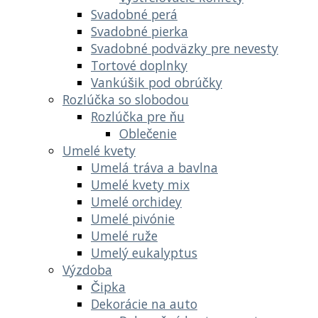
Svadobné perá
Svadobné pierka
Svadobné podväzky pre nevesty
Tortové doplnky
Vankúšik pod obrúčky
Rozlúčka so slobodou
Rozlúčka pre ňu
Oblečenie
Umelé kvety
Umelá tráva a bavlna
Umelé kvety mix
Umelé orchidey
Umelé pivónie
Umelé ruže
Umelý eukalyptus
Výzdoba
Čipka
Dekorácie na auto