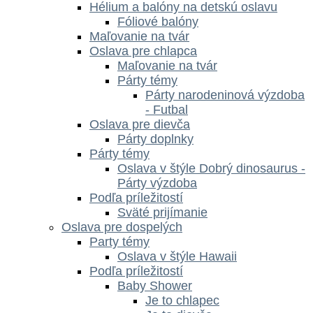
Hélium a balóny na detskú oslavu
Fóliové balóny
Maľovanie na tvár
Oslava pre chlapca
Maľovanie na tvár
Párty témy
Párty narodeninová výzdoba
- Futbal
Oslava pre dievča
Párty doplnky
Párty témy
Oslava v štýle Dobrý dinosaurus -
Párty výzdoba
Podľa príležitostí
Sväté prijímanie
Oslava pre dospelých
Party témy
Oslava v štýle Hawaii
Podľa príležitostí
Baby Shower
Je to chlapec