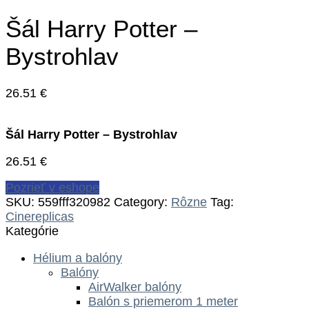
Šál Harry Potter –
Bystrohlav
26.51
€
Šál Harry Potter – Bystrohlav
26.51
€
Pozrieť v eshope
SKU:
559fff320982
Category:
Rôzne
Tag:
Cinereplicas
Kategórie
Hélium a balóny
Balóny
AirWalker balóny
Balón s priemerom 1 meter