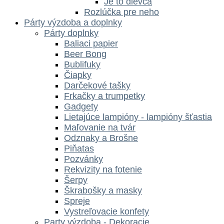
Je to dievča
Rozlúčka pre neho
Párty výzdoba a doplnky
Párty doplnky
Baliaci papier
Beer Bong
Bublifuky
Čiapky
Darčekové tašky
Frkačky a trumpetky
Gadgety
Lietajúce lampióny - lampióny šťastia
Maľovanie na tvár
Odznaky a Brošne
Piňatas
Pozvánky
Rekvizity na fotenie
Šerpy
Škrabošky a masky
Spreje
Vystreľovacie konfety
Party výzdoba - Dekoracie