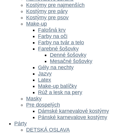
Kostýmy pre najmenších
Kostýmy pre páry
Kostýmy pre psov
Make-up
Falošná krv
Farby na oči
Farby na tvár a telo
Farebné šošovky
Denné šošovky
Mesačné šošovky
Gély na nechty
Jazvy
Latex
Make-up balíčky
Rúž a lesk na pery
Masky
Pre dospelých
Dámské karnevalové kostýmy
Pánské karnevalove kostýmy
Párty
DETSKÁ OSLAVA