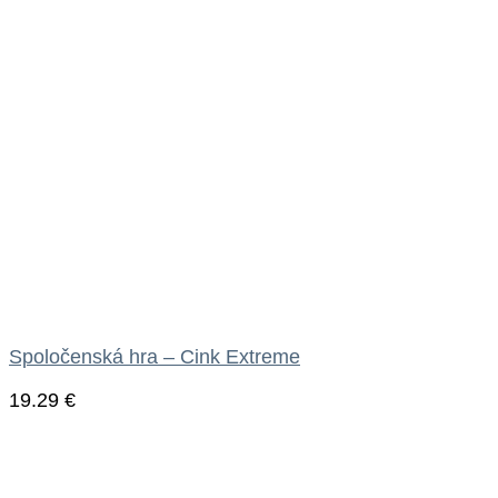
Spoločenská hra – Cink Extreme
19.29
€