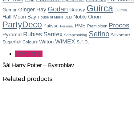
Guirca
Godan
Ginger Ray
Gemar
Groovy
Guirma
Noble
Half Moon Bay
Orion
House of Marie
JEM
PartyDeco
Procos
Patisse
PME
Premioloon
Personal
Setino
Rubies
Santex
Pyramid
Silikomart
Scrapcooking
WIMEX s.r.o.
Wilton
Sugarflair Colours
Description
Šál Harry Potter – Bystrohlav
Related products