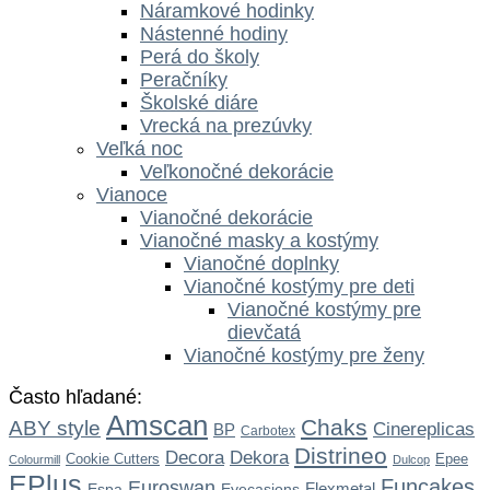
Náramkové hodinky
Nástenné hodiny
Perá do školy
Peračníky
Školské diáre
Vrecká na prezúvky
Veľká noc
Veľkonočné dekorácie
Vianoce
Vianočné dekorácie
Vianočné masky a kostýmy
Vianočné doplnky
Vianočné kostýmy pre deti
Vianočné kostýmy pre
dievčatá
Vianočné kostýmy pre ženy
Často hľadané:
Amscan
Chaks
ABY style
Cinereplicas
BP
Carbotex
Distrineo
Dekora
Decora
Cookie Cutters
Epee
Colourmill
Dulcop
EPlus
Funcakes
Euroswan
Flexmetal
Espa
Eyecasions