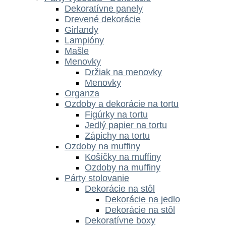
Dekoratívne panely
Drevené dekorácie
Girlandy
Lampióny
Mašle
Menovky
Držiak na menovky
Menovky
Organza
Ozdoby a dekorácie na tortu
Figúrky na tortu
Jedlý papier na tortu
Zápichy na tortu
Ozdoby na muffiny
Košíčky na muffiny
Ozdoby na muffiny
Párty stolovanie
Dekorácie na stôl
Dekorácie na jedlo
Dekorácie na stôl
Dekoratívne boxy