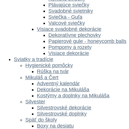
Plávajúce sviečky
Svadobné svietniky
Sviečka - Guľa
Valcové sviečky
Visiace svadobné dekorácie
Dekoratívne plechovky
Papierové gule - honeycomb balls
Pompomy a rozety
Visiace dekorácie
Sviatky a tradície
Hygienické pomôcky
Rúška na tvár
Mikuláš a Čert
Adventný kalendár
Dekorácie na Mikuláša
Kostýmy a doplnky na Mikuláša
Silvester
Silvestrovské dekorácie
Silvestrovské doplnky
Späť do školy
Boxy na desiatu