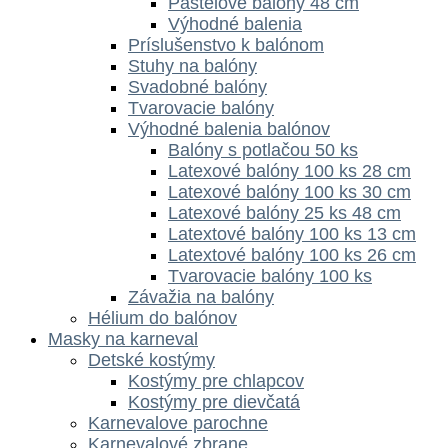
Pastelové balóny 48 cm
Výhodné balenia
Príslušenstvo k balónom
Stuhy na balóny
Svadobné balóny
Tvarovacie balóny
Výhodné balenia balónov
Balóny s potlačou 50 ks
Latexové balóny 100 ks 28 cm
Latexové balóny 100 ks 30 cm
Latexové balóny 25 ks 48 cm
Latextové balóny 100 ks 13 cm
Latextové balóny 100 ks 26 cm
Tvarovacie balóny 100 ks
Závažia na balóny
Hélium do balónov
Masky na karneval
Detské kostýmy
Kostýmy pre chlapcov
Kostýmy pre dievčatá
Karnevalove parochne
Karnevalové zbrane