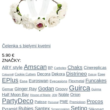
Čelenka s bielymi kvetmi
5.90
€
ZNAČKY:
Amscan
Chaks
ABY style
Cinereplicas
BP
Carbotex
Distrineo
Dekora
Decora
Cookie Cutters
Epee
Colourmill
Dulcop
EPlus
Funcakes
Euroswan
Flexmetal
Espa
Eyecasions
Guirca
Godan
Ginger Ray
Gemar
Groovy
Guirma
Noble
Half Moon Bay
Orion
House of Marie
JEM
PartyDeco
Procos
Patisse
PME
Premioloon
Personal
Setino
Rubies
Santex
Pyramid
Silikomart
Scrapcooking