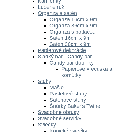
Kamienky
Lupene ruží
Organza a satén
Organza 16cm x 9m
Organza 36cm x 9m
Organza s potlačou
Saten 16cm x 9m
Satén 36cm x 9m
Papierové dekorácie
Sladký bar - Candy bar
Candy bar doplnky
Papierové vrecúška a
kornútky
Stuhy
Mašle
Pastelové stuhy
Saténové stuhy
Šnúrky Baker's Twine
Svadobné obrusy
Svadobné servítky
Sviečky
Kónické sviečky