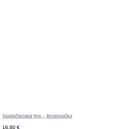
Spoločenská hra – Bystroočko
16.80
€