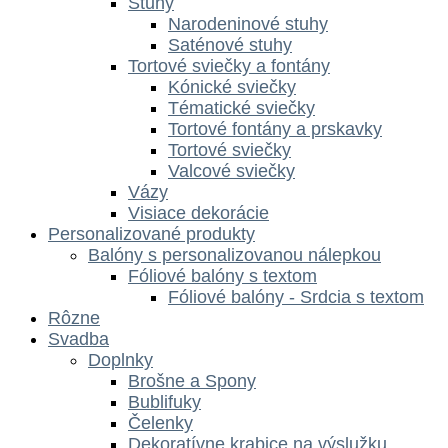
Stuhy
Narodeninové stuhy
Saténové stuhy
Tortové sviečky a fontány
Kónické sviečky
Tématické sviečky
Tortové fontány a prskavky
Tortové sviečky
Valcové sviečky
Vázy
Visiace dekorácie
Personalizované produkty
Balóny s personalizovanou nálepkou
Fóliové balóny s textom
Fóliové balóny - Srdcia s textom
Rôzne
Svadba
Doplnky
Brošne a Spony
Bublifuky
Čelenky
Dekoratívne krabice na výslužku