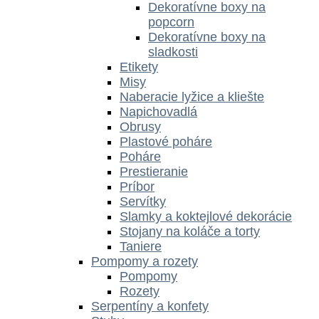
Dekoratívne boxy na
popcorn
Dekoratívne boxy na
sladkosti
Etikety
Misy
Naberacie lyžice a kliešte
Napichovadlá
Obrusy
Plastové poháre
Poháre
Prestieranie
Príbor
Servítky
Slamky a koktejlové dekorácie
Stojany na koláče a torty
Taniere
Pompomy a rozety
Pompomy
Rozety
Serpentíny a konfety