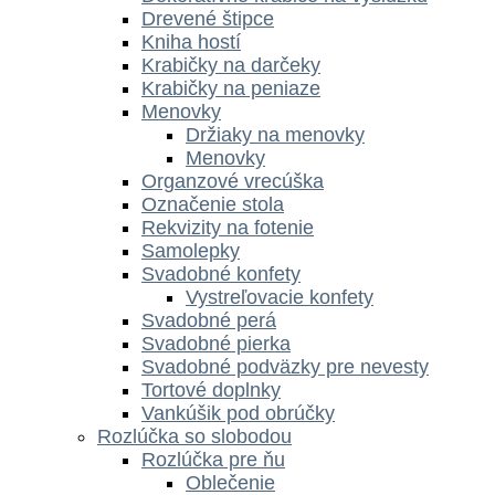
Drevené štipce
Kniha hostí
Krabičky na darčeky
Krabičky na peniaze
Menovky
Držiaky na menovky
Menovky
Organzové vrecúška
Označenie stola
Rekvizity na fotenie
Samolepky
Svadobné konfety
Vystreľovacie konfety
Svadobné perá
Svadobné pierka
Svadobné podväzky pre nevesty
Tortové doplnky
Vankúšik pod obrúčky
Rozlúčka so slobodou
Rozlúčka pre ňu
Oblečenie