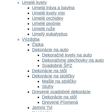
Umelé kvety
Umelá tráva a bavlna
Umelé kvety mix
Umelé orchidey
Umelé pivónie
Umelé ruže
Umelý eukalyptus
Výzdoba
Čipka
Dekorácie na auto
Dekoračné kvety na auto
Dekoratívne plechovky na auto
Svadobné ŠPZ
Dekorácie na stôl
Dekorácie na stoličky
Mašle na stoličky
Stuhy
Drevené svadobné dekorácie
Dekorácie na stôl
Drevené Písmená
Jemný Tyl