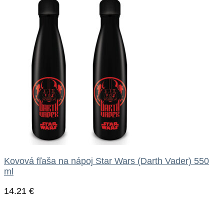
Kovová fľaša na nápoj Star Wars (Darth Vader) 550
ml
14.21
€