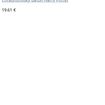
Chrabromilský batoh Harry Potter
19.61
€