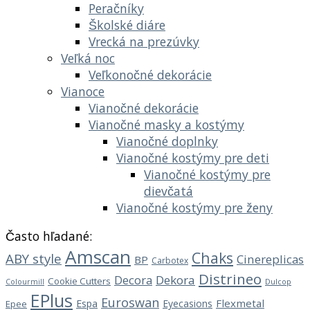
Peračníky
Školské diáre
Vrecká na prezúvky
Veľká noc
Veľkonočné dekorácie
Vianoce
Vianočné dekorácie
Vianočné masky a kostýmy
Vianočné doplnky
Vianočné kostýmy pre deti
Vianočné kostýmy pre
dievčatá
Vianočné kostýmy pre ženy
Často hľadané:
Amscan
Chaks
ABY style
Cinereplicas
BP
Carbotex
Distrineo
Decora
Dekora
Cookie Cutters
Dulcop
Colourmill
EPlus
Euroswan
Flexmetal
Espa
Eyecasions
Epee