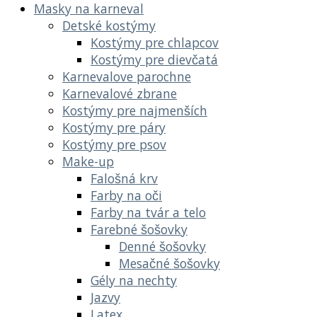
Masky na karneval
Detské kostýmy
Kostýmy pre chlapcov
Kostýmy pre dievčatá
Karnevalove parochne
Karnevalové zbrane
Kostýmy pre najmenších
Kostýmy pre páry
Kostýmy pre psov
Make-up
Falošná krv
Farby na oči
Farby na tvár a telo
Farebné šošovky
Denné šošovky
Mesačné šošovky
Gély na nechty
Jazvy
Latex