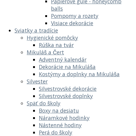
Papierové gule - honeycomb
balls
Pompomy a rozety
Visiace dekorácie
Sviatky a tradície
Hygienické pomôcky
Rúška na tvár
Mikuláš a Čert
Adventný kalendár
Dekorácie na Mikuláša
Kostýmy a doplnky na Mikuláša
Silvester
Silvestrovské dekorácie
Silvestrovské doplnky
Späť do školy
Boxy na desiatu
Náramkové hodinky
Nástenné hodiny
Perá do školy