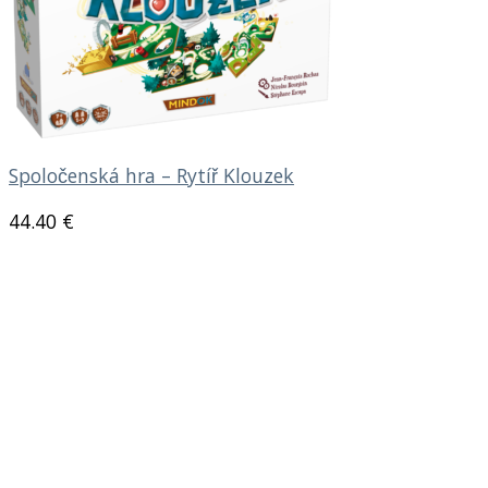
Spoločenská hra – Rytíř Klouzek
44.40
€