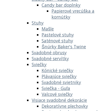
Candy bar doplnky
Papierové vrecúška a
kornútky
Stuhy
Mašle
Pastelové stuhy
Saténové stuhy
Šnúrky Baker's Twine
Svadobné obrusy
Svadobné servítky
Sviečky
Kónické sviečky
Plávajúce sviečky
Svadobné svietniky
Sviečka - Guľa
Valcové sviečky
Visiace svadobné dekorácie
Dekoratívne plechovky