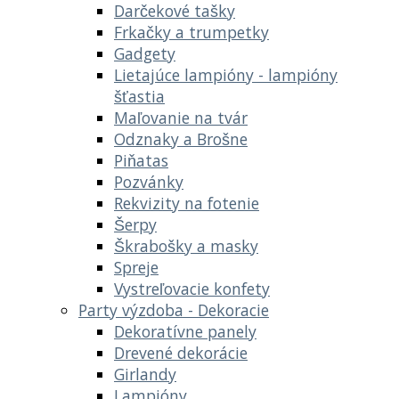
Darčekové tašky
Frkačky a trumpetky
Gadgety
Lietajúce lampióny - lampióny
šťastia
Maľovanie na tvár
Odznaky a Brošne
Piňatas
Pozvánky
Rekvizity na fotenie
Šerpy
Škrabošky a masky
Spreje
Vystreľovacie konfety
Party výzdoba - Dekoracie
Dekoratívne panely
Drevené dekorácie
Girlandy
Lampióny