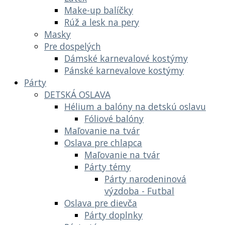
Make-up balíčky
Rúž a lesk na pery
Masky
Pre dospelých
Dámské karnevalové kostýmy
Pánské karnevalove kostýmy
Párty
DETSKÁ OSLAVA
Hélium a balóny na detskú oslavu
Fóliové balóny
Maľovanie na tvár
Oslava pre chlapca
Maľovanie na tvár
Párty témy
Párty narodeninová
výzdoba - Futbal
Oslava pre dievča
Párty doplnky