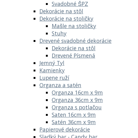
Svadobné ŠPZ
Dekorácie na stôl
Dekorácie na stoličky
Mašle na stoličky
Stuhy
Drevené svadobné dekorácie
Dekorácie na stôl
Drevené Písmená
Jemný Tyl
Kamienky
Lupene ruží
Organza a satén
Organza 16cm x 9m
Organza 36cm x 9m
Organza s potlačou
Saten 16cm x 9m
Satén 36cm x 9m
Papierové dekorácie
Sladký bar - Candy bar