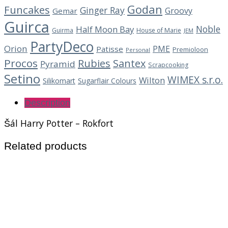
Godan
Funcakes
Ginger Ray
Groovy
Gemar
Guirca
Noble
Half Moon Bay
Guirma
House of Marie
JEM
PartyDeco
Orion
PME
Patisse
Premioloon
Personal
Procos
Rubies
Santex
Pyramid
Scrapcooking
Setino
WIMEX s.r.o.
Wilton
Silikomart
Sugarflair Colours
Description
Šál Harry Potter – Rokfort
Related products