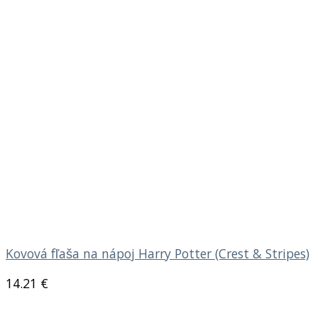
Kovová fľaša na nápoj Harry Potter (Crest & Stripes)
14.21
€