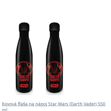
Kovová fľaša na nápoj Star Wars (Darth Vader) 550
ml