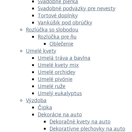
Svadobné pierka
Svadobné podväzky pre nevesty
Tortové doplnky
Vankúšik pod obrúčky
Rozlúčka so slobodou
Rozlúčka pre ňu
Oblečenie
Umelé kvety
Umelá tráva a bavlna
Umelé kvety mix
Umelé orchidey
Umelé pivónie
Umelé ruže
Umelý eukalyptus
Výzdoba
Čipka
Dekorácie na auto
Dekoračné kvety na auto
Dekoratívne plechovky na auto