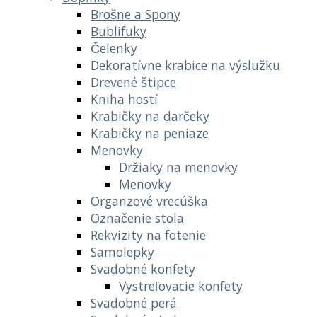
Brošne a Spony
Bublifuky
Čelenky
Dekoratívne krabice na výslužku
Drevené štipce
Kniha hostí
Krabičky na darčeky
Krabičky na peniaze
Menovky
Držiaky na menovky
Menovky
Organzové vrecúška
Označenie stola
Rekvizity na fotenie
Samolepky
Svadobné konfety
Vystreľovacie konfety
Svadobné perá