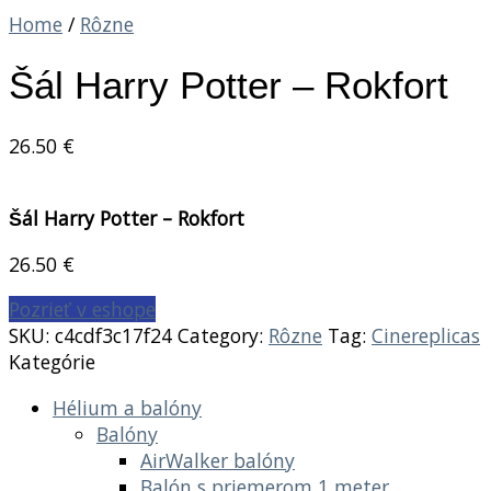
Home
/
Rôzne
Šál Harry Potter – Rokfort
26.50
€
Šál Harry Potter – Rokfort
26.50
€
Pozrieť v eshope
SKU:
c4cdf3c17f24
Category:
Rôzne
Tag:
Cinereplicas
Kategórie
Hélium a balóny
Balóny
AirWalker balóny
Balón s priemerom 1 meter