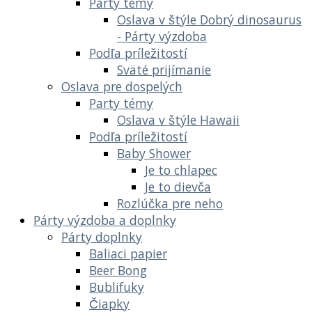
Párty témy
Oslava v štýle Dobrý dinosaurus
- Párty výzdoba
Podľa príležitostí
Sväté prijímanie
Oslava pre dospelých
Party témy
Oslava v štýle Hawaii
Podľa príležitostí
Baby Shower
Je to chlapec
Je to dievča
Rozlúčka pre neho
Párty výzdoba a doplnky
Párty doplnky
Baliaci papier
Beer Bong
Bublifuky
Čiapky