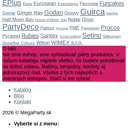
EPlus
Funcakes
Euroswan
Flexmetal
Espa
Eyecasions
Guirca
Godan
Ginger Ray
Gemar
Groovy
Guirma
Noble
Half Moon Bay
Orion
House of Marie
JEM
PartyDeco
Procos
Patisse
PME
Premioloon
Personal
Setino
Rubies
Santex
Pyramid
Silikomart
Scrapcooking
WIMEX s.r.o.
Wilton
Sugarflair Colours
O nás
Nie sme eshop, sme vyhľadávač párty produktov. V
našom katalógu nájdete všetko, čo budete potrebovať
na dobrú oslavu. Balóny, lampióny, konfety aj
jednorazový riad. Všetko z tých najlepších a
overených eshopov. Stačí si len vybrať.
Katalóg
Blog
Kontakt
2026 © MegaParty.sk
Vyberte si z menu: