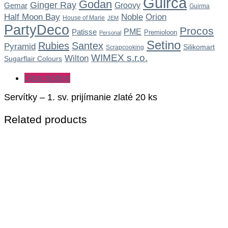
Guirca
Godan
Ginger Ray
Gemar
Groovy
Guirma
Noble
Half Moon Bay
Orion
House of Marie
JEM
PartyDeco
Procos
Patisse
PME
Premioloon
Personal
Setino
Rubies
Santex
Pyramid
Silikomart
Scrapcooking
WIMEX s.r.o.
Wilton
Sugarflair Colours
Description
Servítky – 1. sv. prijímanie zlaté 20 ks
Related products