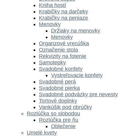
Kniha hostí
Krabičky na darčeky
Krabičky na peniaze
Menovky
Držiaky na menovky
Menovky
Organzové vrecúška
Označenie stola
Rekvizity na fotenie
Samolepky
Svadobné konfety
Vystreľovacie konfety
Svadobné perá
Svadobné pierka
Svadobné podväzky pre nevesty
Tortové doplnky
Vankúšik pod obrúčky
Rozlúčka so slobodou
Rozlúčka pre ňu
Oblečenie
Umelé kvety