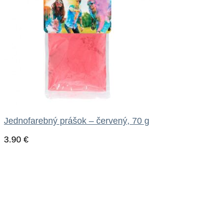
Jednofarebný prášok – červený, 70 g
3.90
€