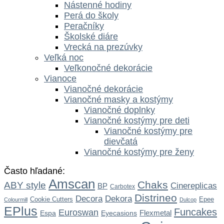
Nástenné hodiny
Perá do školy
Peračníky
Školské diáre
Vrecká na prezúvky
Veľká noc
Veľkonočné dekorácie
Vianoce
Vianočné dekorácie
Vianočné masky a kostýmy
Vianočné doplnky
Vianočné kostýmy pre deti
Vianočné kostýmy pre
dievčatá
Vianočné kostýmy pre ženy
Často hľadané:
Amscan
Chaks
ABY style
Cinereplicas
BP
Carbotex
Distrineo
Dekora
Decora
Cookie Cutters
Epee
Colourmill
Dulcop
EPlus
Funcakes
Euroswan
Flexmetal
Espa
Eyecasions