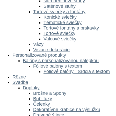
Narodeninové stuhy
Saténové stuhy
Tortové sviečky a fontány
Kónické sviečky
Tématické sviečky
Tortové fontány a prskavky
Tortové sviečky
Valcové sviečky
Vázy
Visiace dekorácie
Personalizované produkty
Balóny s personalizovanou nálepkou
Fóliové balóny s textom
Fóliové balóny - Srdcia s textom
Rôzne
Svadba
Doplnky
Brošne a Spony
Bublifuky
Čelenky
Dekoratívne krabice na výslužku
Drevené štipce