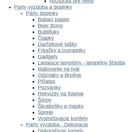
Rozlúčka pre neho
Párty výzdoba a doplnky
Párty doplnky
Baliaci papier
Beer Bong
Bublifuky
Čiapky
Darčekové tašky
Frkačky a trumpetky
Gadgety
Lietajúce lampióny - lampióny šťastia
Maľovanie na tvár
Odznaky a Brošne
Piňatas
Pozvánky
Rekvizity na fotenie
Šerpy
Škrabošky a masky
Spreje
Vystreľovacie konfety
Party výzdoba - Dekoracie
Dekoratívne panely