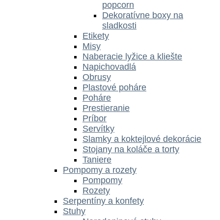
popcorn
Dekoratívne boxy na
sladkosti
Etikety
Misy
Naberacie lyžice a kliešte
Napichovadlá
Obrusy
Plastové poháre
Poháre
Prestieranie
Príbor
Servítky
Slamky a koktejlové dekorácie
Stojany na koláče a torty
Taniere
Pompomy a rozety
Pompomy
Rozety
Serpentíny a konfety
Stuhy