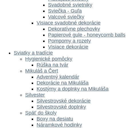
Svadobné svietniky
Sviečka - Guľa
Valcové sviečky
Visiace svadobné dekorácie
Dekoratívne plechovky
Papierové gule - honeycomb balls
Pompomy a rozety
Visiace dekorácie
Sviatky a tradície
Hygienické pomôcky
Rúška na tvár
Mikuláš a Čert
Adventný kalendár
Dekorácie na Mikuláša
Kostýmy a doplnky na Mikuláša
Silvester
Silvestrovské dekorácie
Silvestrovské doplnky
Späť do školy
Boxy na desiatu
Náramkové hodinky