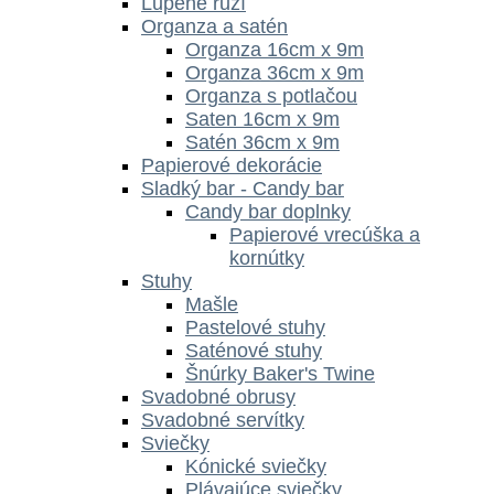
Lupene ruží
Organza a satén
Organza 16cm x 9m
Organza 36cm x 9m
Organza s potlačou
Saten 16cm x 9m
Satén 36cm x 9m
Papierové dekorácie
Sladký bar - Candy bar
Candy bar doplnky
Papierové vrecúška a
kornútky
Stuhy
Mašle
Pastelové stuhy
Saténové stuhy
Šnúrky Baker's Twine
Svadobné obrusy
Svadobné servítky
Sviečky
Kónické sviečky
Plávajúce sviečky