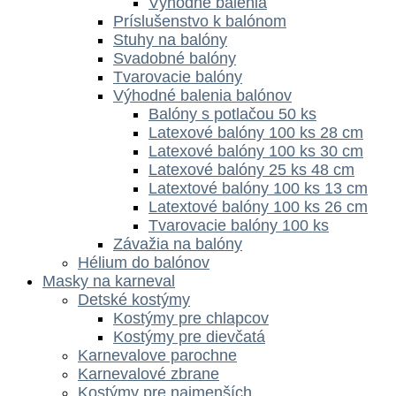
Výhodné balenia
Príslušenstvo k balónom
Stuhy na balóny
Svadobné balóny
Tvarovacie balóny
Výhodné balenia balónov
Balóny s potlačou 50 ks
Latexové balóny 100 ks 28 cm
Latexové balóny 100 ks 30 cm
Latexové balóny 25 ks 48 cm
Latextové balóny 100 ks 13 cm
Latextové balóny 100 ks 26 cm
Tvarovacie balóny 100 ks
Závažia na balóny
Hélium do balónov
Masky na karneval
Detské kostýmy
Kostýmy pre chlapcov
Kostýmy pre dievčatá
Karnevalove parochne
Karnevalové zbrane
Kostýmy pre najmenších