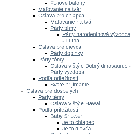
Fóliové balóny
Maľovanie na tvár
Oslava pre chlapca
Maľovanie na tvár
Párty témy
Párty narodeninová výzdoba
- Futbal
Oslava pre dievča
Párty doplnky
Párty témy
Oslava v štýle Dobrý dinosaurus -
Párty výzdoba
Podľa príležitostí
Sväté prijímanie
Oslava pre dospelých
Party témy
Oslava v štýle Hawaii
Podľa príležitostí
Baby Shower
Je to chlapec
Je to dievča