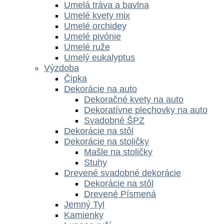
Umelá tráva a bavlna
Umelé kvety mix
Umelé orchidey
Umelé pivónie
Umelé ruže
Umelý eukalyptus
Výzdoba
Čipka
Dekorácie na auto
Dekoračné kvety na auto
Dekoratívne plechovky na auto
Svadobné ŠPZ
Dekorácie na stôl
Dekorácie na stoličky
Mašle na stoličky
Stuhy
Drevené svadobné dekorácie
Dekorácie na stôl
Drevené Písmená
Jemný Tyl
Kamienky