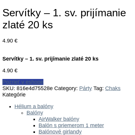
Servítky – 1. sv. prijímanie
zlaté 20 ks
4.90
€
Servítky – 1. sv. prijímanie zlaté 20 ks
4.90
€
Pozrieť v eshope
SKU:
816e4d75528e
Category:
Párty
Tag:
Chaks
Kategórie
Hélium a balóny
Balóny
AirWalker balóny
Balón s priemerom 1 meter
Balónové girlandy