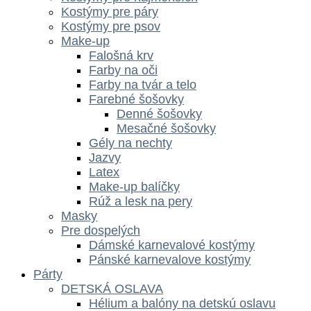
Kostýmy pre páry
Kostýmy pre psov
Make-up
Falošná krv
Farby na oči
Farby na tvár a telo
Farebné šošovky
Denné šošovky
Mesačné šošovky
Gély na nechty
Jazvy
Latex
Make-up balíčky
Rúž a lesk na pery
Masky
Pre dospelých
Dámské karnevalové kostýmy
Pánské karnevalove kostýmy
Párty
DETSKÁ OSLAVA
Hélium a balóny na detskú oslavu