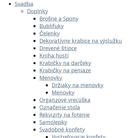
Svadba
Doplnky
Brošne a Spony
Bublifuky
Čelenky
Dekoratívne krabice na výslužku
Drevené štipce
Kniha hostí
Krabičky na darčeky
Krabičky na peniaze
Menovky
Držiaky na menovky
Menovky
Organzové vrecúška
Označenie stola
Rekvizity na fotenie
Samolepky
Svadobné konfety
Vystreľovacie konfety