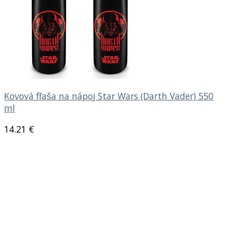
Kovová fľaša na nápoj Star Wars (Darth Vader) 550
ml
14.21
€