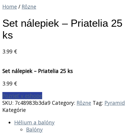
Home
/
Rôzne
Set nálepiek – Priatelia 25
ks
3.99
€
Set nálepiek – Priatelia 25 ks
3.99
€
Pozrieť v eshope
SKU:
7c48983b3da9
Category:
Rôzne
Tag:
Pyramid
Kategórie
Hélium a balóny
Balóny