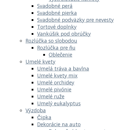
Svadobné perá
Svadobné pierka
Svadobné podväzky pre nevesty
Tortové doplnky
Vankúšik pod obrúčky
Rozlúčka so slobodou
Rozlúčka pre ňu
Oblečenie
Umelé kvety
Umelá tráva a bavlna
Umelé kvety mix
Umelé orchidey
Umelé pivónie
Umelé ruže
Umelý eukalyptus
Výzdoba
Čipka
Dekorácie na auto