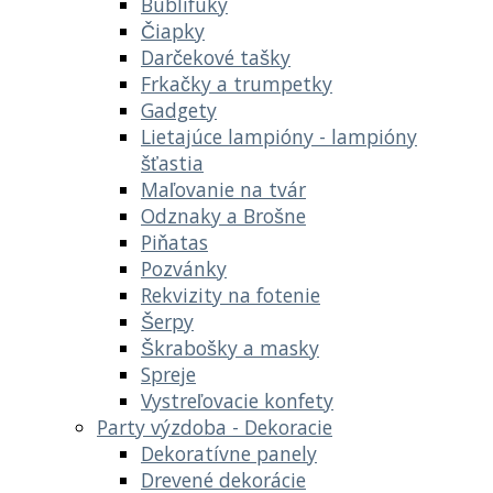
Bublifuky
Čiapky
Darčekové tašky
Frkačky a trumpetky
Gadgety
Lietajúce lampióny - lampióny
šťastia
Maľovanie na tvár
Odznaky a Brošne
Piňatas
Pozvánky
Rekvizity na fotenie
Šerpy
Škrabošky a masky
Spreje
Vystreľovacie konfety
Party výzdoba - Dekoracie
Dekoratívne panely
Drevené dekorácie