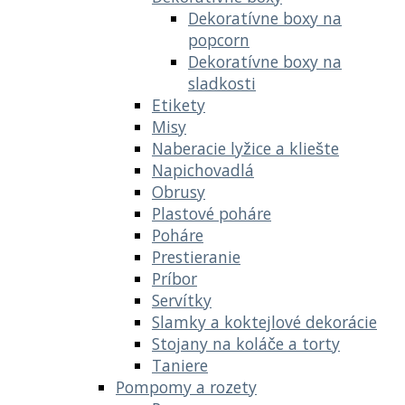
Dekoratívne boxy na
popcorn
Dekoratívne boxy na
sladkosti
Etikety
Misy
Naberacie lyžice a kliešte
Napichovadlá
Obrusy
Plastové poháre
Poháre
Prestieranie
Príbor
Servítky
Slamky a koktejlové dekorácie
Stojany na koláče a torty
Taniere
Pompomy a rozety