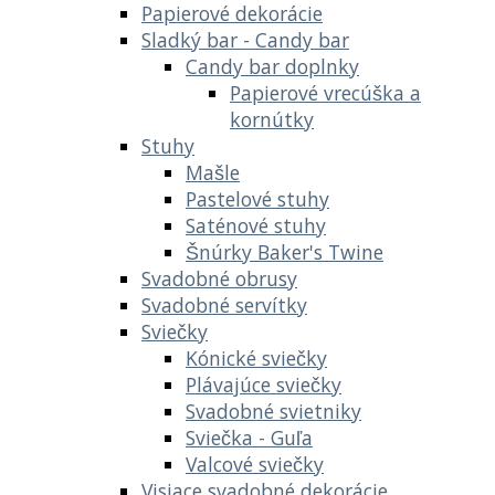
Papierové dekorácie
Sladký bar - Candy bar
Candy bar doplnky
Papierové vrecúška a
kornútky
Stuhy
Mašle
Pastelové stuhy
Saténové stuhy
Šnúrky Baker's Twine
Svadobné obrusy
Svadobné servítky
Sviečky
Kónické sviečky
Plávajúce sviečky
Svadobné svietniky
Sviečka - Guľa
Valcové sviečky
Visiace svadobné dekorácie