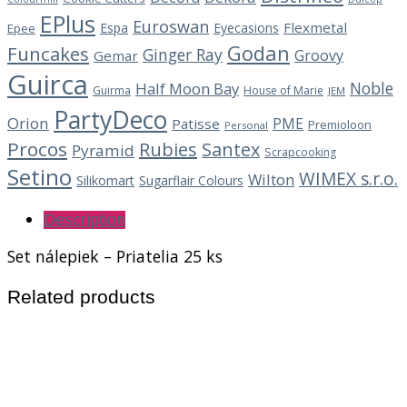
EPlus
Euroswan
Flexmetal
Espa
Eyecasions
Epee
Godan
Funcakes
Ginger Ray
Groovy
Gemar
Guirca
Noble
Half Moon Bay
Guirma
House of Marie
JEM
PartyDeco
Orion
PME
Patisse
Premioloon
Personal
Procos
Rubies
Santex
Pyramid
Scrapcooking
Setino
WIMEX s.r.o.
Wilton
Silikomart
Sugarflair Colours
Description
Set nálepiek – Priatelia 25 ks
Related products