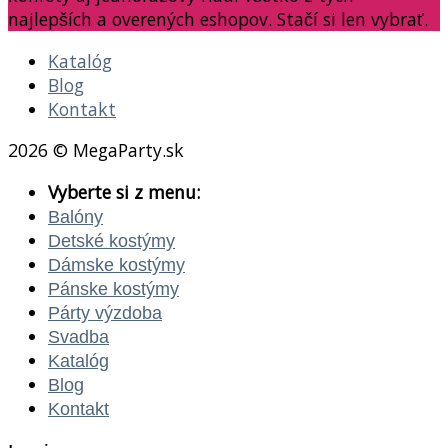
najlepších a overených eshopov. Stačí si len vybrať.
Katalóg
Blog
Kontakt
2026 © MegaParty.sk
Vyberte si z menu:
Balóny
Detské kostýmy
Dámske kostýmy
Pánske kostýmy
Párty výzdoba
Svadba
Katalóg
Blog
Kontakt