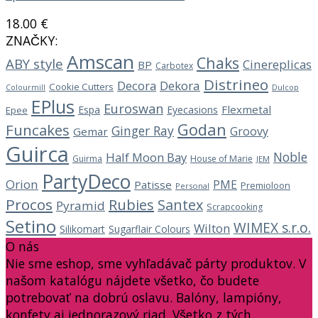
18.00
€
ZNAČKY:
Amscan
Chaks
ABY style
Cinereplicas
BP
Carbotex
Distrineo
Decora
Dekora
Cookie Cutters
Dulcop
Colourmill
EPlus
Euroswan
Flexmetal
Espa
Eyecasions
Epee
Godan
Funcakes
Ginger Ray
Groovy
Gemar
Guirca
Noble
Half Moon Bay
Guirma
House of Marie
JEM
PartyDeco
Orion
PME
Patisse
Premioloon
Personal
Procos
Rubies
Santex
Pyramid
Scrapcooking
Setino
WIMEX s.r.o.
Wilton
Silikomart
Sugarflair Colours
O nás
Nie sme eshop, sme vyhľadávač párty produktov. V
našom katalógu nájdete všetko, čo budete
potrebovať na dobrú oslavu. Balóny, lampióny,
konfety aj jednorazový riad. Všetko z tých