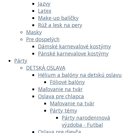
Jazvy
Latex
Make-up balíčky
Rúž a lesk na pery
Masky
Pre dospelých
Dámské karnevalové kostýmy
Pánské karnevalove kostýmy
Párty
DETSKÁ OSLAVA
Hélium a balóny na detskú oslavu
Fóliové balóny
Maľovanie na tvár
Oslava pre chlapca
Maľovanie na tvár
Párty témy
Párty narodeninová
výzdoba - Futbal
Oslava pre dievča