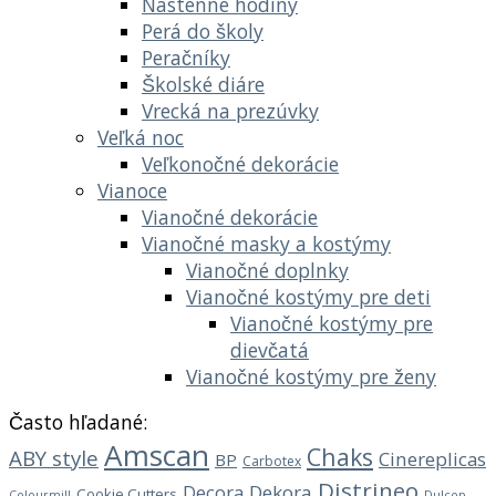
Nástenné hodiny
Perá do školy
Peračníky
Školské diáre
Vrecká na prezúvky
Veľká noc
Veľkonočné dekorácie
Vianoce
Vianočné dekorácie
Vianočné masky a kostýmy
Vianočné doplnky
Vianočné kostýmy pre deti
Vianočné kostýmy pre
dievčatá
Vianočné kostýmy pre ženy
Často hľadané:
Amscan
Chaks
ABY style
Cinereplicas
BP
Carbotex
Distrineo
Decora
Dekora
Cookie Cutters
Dulcop
Colourmill