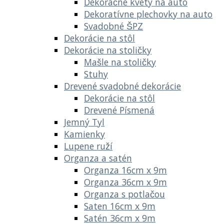
Dekoračné kvety na auto
Dekoratívne plechovky na auto
Svadobné ŠPZ
Dekorácie na stôl
Dekorácie na stoličky
Mašle na stoličky
Stuhy
Drevené svadobné dekorácie
Dekorácie na stôl
Drevené Písmená
Jemný Tyl
Kamienky
Lupene ruží
Organza a satén
Organza 16cm x 9m
Organza 36cm x 9m
Organza s potlačou
Saten 16cm x 9m
Satén 36cm x 9m