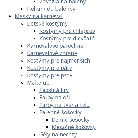
Závažia na balóny
Hélium do balónov
Masky na karneval
Detské kostýmy
Kostýmy pre chlapcov
Kostýmy pre dievčatá
Karnevalove parochne
Karnevalové zbrane
Kostýmy pre najmenších
Kostýmy pre páry
Kostýmy pre psov
Make-up
Falošná krv
Farby na oči
Farby na tvár a telo
Farebné šošovky
Denné šošovky
Mesačné šošovky
Gély na nechty