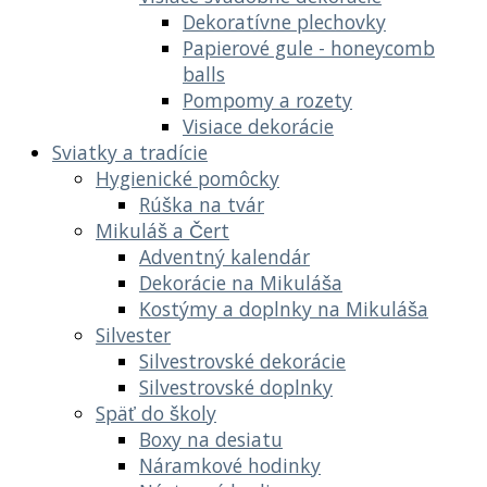
Dekoratívne plechovky
Papierové gule - honeycomb
balls
Pompomy a rozety
Visiace dekorácie
Sviatky a tradície
Hygienické pomôcky
Rúška na tvár
Mikuláš a Čert
Adventný kalendár
Dekorácie na Mikuláša
Kostýmy a doplnky na Mikuláša
Silvester
Silvestrovské dekorácie
Silvestrovské doplnky
Späť do školy
Boxy na desiatu
Náramkové hodinky