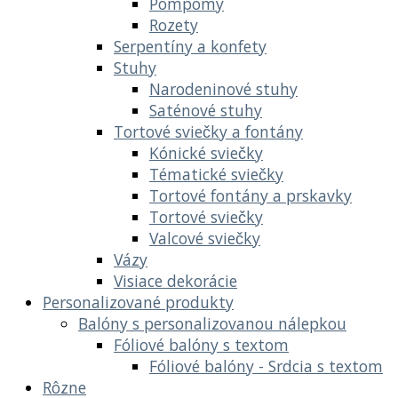
Pompomy
Rozety
Serpentíny a konfety
Stuhy
Narodeninové stuhy
Saténové stuhy
Tortové sviečky a fontány
Kónické sviečky
Tématické sviečky
Tortové fontány a prskavky
Tortové sviečky
Valcové sviečky
Vázy
Visiace dekorácie
Personalizované produkty
Balóny s personalizovanou nálepkou
Fóliové balóny s textom
Fóliové balóny - Srdcia s textom
Rôzne