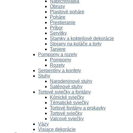
Napichovadlá
Obrusy
Plastové poháre
Poháre
Prestieranie
Príbor
Servítky
Slamky a koktejlové dekorácie
Stojany na koláče a torty
Taniere
Pompomy a rozety
Pompomy
Rozety
Serpentíny a konfety
Stuhy
Narodeninové stuhy
Saténové stuhy
Tortové sviečky a fontány
Kónické sviečky
Tématické sviečky
Tortové fontány a prskavky
Tortové sviečky
Valcové sviečky
Vázy
Visiace dekorácie