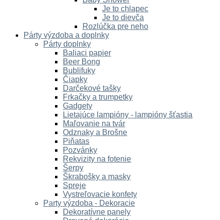
Je to chlapec
Je to dievča
Rozlúčka pre neho
Párty výzdoba a doplnky
Párty doplnky
Baliaci papier
Beer Bong
Bublifuky
Čiapky
Darčekové tašky
Frkačky a trumpetky
Gadgety
Lietajúce lampióny - lampióny šťastia
Maľovanie na tvár
Odznaky a Brošne
Piňatas
Pozvánky
Rekvizity na fotenie
Šerpy
Škrabošky a masky
Spreje
Vystreľovacie konfety
Party výzdoba - Dekoracie
Dekoratívne panely