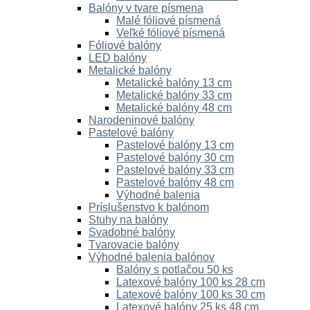
Balóny v tvare písmena
Malé fóliové písmená
Veľké fóliové písmená
Fóliové balóny
LED balóny
Metalické balóny
Metalické balóny 13 cm
Metalické balóny 33 cm
Metalické balóny 48 cm
Narodeninové balóny
Pastelové balóny
Pastelové balóny 13 cm
Pastelové balóny 30 cm
Pastelové balóny 33 cm
Pastelové balóny 48 cm
Výhodné balenia
Príslušenstvo k balónom
Stuhy na balóny
Svadobné balóny
Tvarovacie balóny
Výhodné balenia balónov
Balóny s potlačou 50 ks
Latexové balóny 100 ks 28 cm
Latexové balóny 100 ks 30 cm
Latexové balóny 25 ks 48 cm