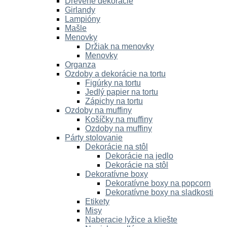
Drevené dekorácie
Girlandy
Lampióny
Mašle
Menovky
Držiak na menovky
Menovky
Organza
Ozdoby a dekorácie na tortu
Figúrky na tortu
Jedlý papier na tortu
Zápichy na tortu
Ozdoby na muffiny
Košíčky na muffiny
Ozdoby na muffiny
Párty stolovanie
Dekorácie na stôl
Dekorácie na jedlo
Dekorácie na stôl
Dekoratívne boxy
Dekoratívne boxy na popcorn
Dekoratívne boxy na sladkosti
Etikety
Misy
Naberacie lyžice a kliešte