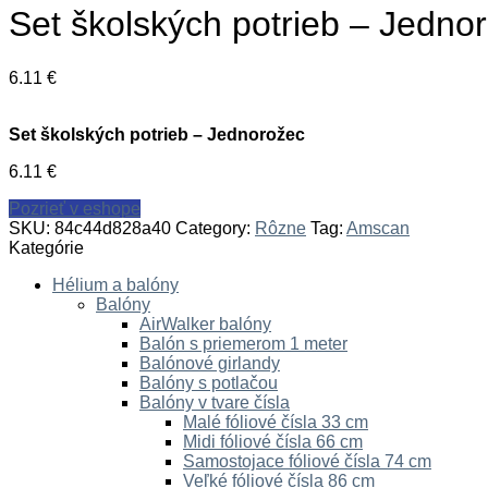
Set školských potrieb – Jedno
6.11
€
Set školských potrieb – Jednorožec
6.11
€
Pozrieť v eshope
SKU:
84c44d828a40
Category:
Rôzne
Tag:
Amscan
Kategórie
Hélium a balóny
Balóny
AirWalker balóny
Balón s priemerom 1 meter
Balónové girlandy
Balóny s potlačou
Balóny v tvare čísla
Malé fóliové čísla 33 cm
Midi fóliové čísla 66 cm
Samostojace fóliové čísla 74 cm
Veľké fóliové čísla 86 cm