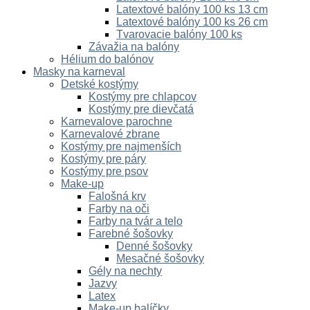
Latextové balóny 100 ks 13 cm
Latextové balóny 100 ks 26 cm
Tvarovacie balóny 100 ks
Závažia na balóny
Hélium do balónov
Masky na karneval
Detské kostýmy
Kostýmy pre chlapcov
Kostýmy pre dievčatá
Karnevalove parochne
Karnevalové zbrane
Kostýmy pre najmenších
Kostýmy pre páry
Kostýmy pre psov
Make-up
Falošná krv
Farby na oči
Farby na tvár a telo
Farebné šošovky
Denné šošovky
Mesačné šošovky
Gély na nechty
Jazvy
Latex
Make-up balíčky