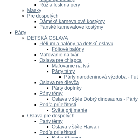
Rúž a lesk na pery
Masky
Pre dospelých
Dámské karnevalové kostýmy
Pánské karnevalove kostýmy
Párty
DETSKÁ OSLAVA
Hélium a balóny na detskú oslavu
Fóliové balóny
Maľovanie na tvár
Oslava pre chlapca
Maľovanie na tvár
Párty témy
Párty narodeninová výzdoba - Fut
Oslava pre dievča
Párty doplnky
Párty témy
Oslava v štýle Dobrý dinosaurus - Párt
Podľa príležitostí
Sväté prijímanie
Oslava pre dospelých
Party témy
Oslava v štýle Hawaii
Podľa príležitostí
Baby Shower