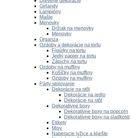
Drevené dekorácie
Girlandy
Lampióny
Mašle
Menovky
Držiak na menovky
Menovky
Organza
Ozdoby a dekorácie na tortu
Figúrky na tortu
Jedlý papier na tortu
Zápichy na tortu
Ozdoby na muffiny
Košíčky na muffiny
Ozdoby na muffiny
Párty stolovanie
Dekorácie na stôl
Dekorácie na jedlo
Dekorácie na stôl
Dekoratívne boxy
Dekoratívne boxy na popcorn
Dekoratívne boxy na sladkosti
Etikety
Misy
Naberacie lyžice a kliešte