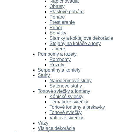
Napichovadlá
Obrusy
Plastové poháre
Poháre
Prestieranie
Príbor
Servítky
Slamky a koktejlové dekorácie
Stojany na koláče a torty
Taniere
Pompomy a rozety
Pompomy
Rozety
Serpentíny a konfety
Stuhy
Narodeninové stuhy
Saténové stuhy
Tortové sviečky a fontány
Kónické sviečky
Tématické sviečky
Tortové fontány a prskavky
Tortové sviečky
Valcové sviečky
Vázy
Visiace dekorácie