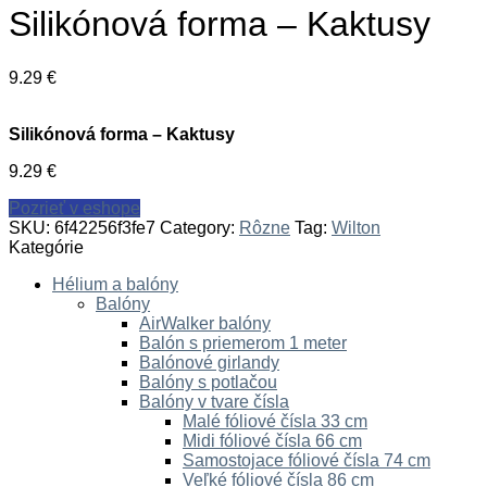
Silikónová forma – Kaktusy
9.29
€
Silikónová forma – Kaktusy
9.29
€
Pozrieť v eshope
SKU:
6f42256f3fe7
Category:
Rôzne
Tag:
Wilton
Kategórie
Hélium a balóny
Balóny
AirWalker balóny
Balón s priemerom 1 meter
Balónové girlandy
Balóny s potlačou
Balóny v tvare čísla
Malé fóliové čísla 33 cm
Midi fóliové čísla 66 cm
Samostojace fóliové čísla 74 cm
Veľké fóliové čísla 86 cm