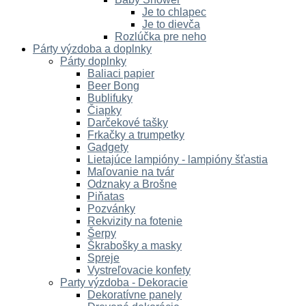
Je to chlapec
Je to dievča
Rozlúčka pre neho
Párty výzdoba a doplnky
Párty doplnky
Baliaci papier
Beer Bong
Bublifuky
Čiapky
Darčekové tašky
Frkačky a trumpetky
Gadgety
Lietajúce lampióny - lampióny šťastia
Maľovanie na tvár
Odznaky a Brošne
Piňatas
Pozvánky
Rekvizity na fotenie
Šerpy
Škrabošky a masky
Spreje
Vystreľovacie konfety
Party výzdoba - Dekoracie
Dekoratívne panely