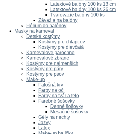
Latextové balóny 100 ks 13 cm
Latextové balóny 100 ks 26 cm
Tvarovacie balóny 100 ks
Závažia na balóny
Hélium do balónov
Masky na karneval
Detské kostýmy
Kostýmy pre chlapcov
Kostýmy pre dievčatá
Karnevalove parochne
Karnevalové zbrane
Kostýmy pre najmenších
Kostýmy pre páry
Kostýmy pre psov
Make-up
Falošná krv
Farby na oči
Farby na tvár a telo
Farebné šošovky
Denné šošovky
Mesačné šošovky
Gély na nechty
Jazvy
Latex
Make-up balíčky