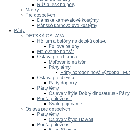
Rúž a lesk na pery
Masky
Pre dospelých
Dámské karnevalové kostýmy
Pánské karnevalove kostýmy
Párty
DETSKÁ OSLAVA
Hélium a balóny na detskú oslavu
Fóliové balóny
Maľovanie na tvár
Oslava pre chlapca
Maľovanie na tvár
Párty témy
Párty narodeninová výzdoba - Fut
Oslava pre dievča
Párty doplnky
Párty témy
Oslava v štýle Dobrý dinosaurus - Párt
Podľa príležitostí
Sväté prijímanie
Oslava pre dospelých
Party témy
Oslava v štýle Hawaii
Podľa príležitostí
Baby Shower