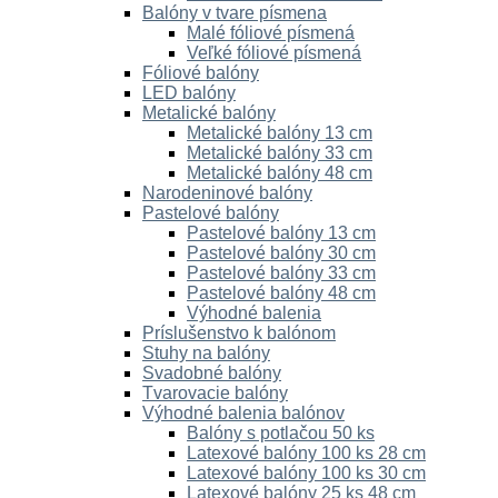
Balóny v tvare písmena
Malé fóliové písmená
Veľké fóliové písmená
Fóliové balóny
LED balóny
Metalické balóny
Metalické balóny 13 cm
Metalické balóny 33 cm
Metalické balóny 48 cm
Narodeninové balóny
Pastelové balóny
Pastelové balóny 13 cm
Pastelové balóny 30 cm
Pastelové balóny 33 cm
Pastelové balóny 48 cm
Výhodné balenia
Príslušenstvo k balónom
Stuhy na balóny
Svadobné balóny
Tvarovacie balóny
Výhodné balenia balónov
Balóny s potlačou 50 ks
Latexové balóny 100 ks 28 cm
Latexové balóny 100 ks 30 cm
Latexové balóny 25 ks 48 cm