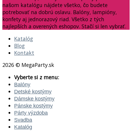
našom katalógu nájdete všetko, čo budete
potrebovať na dobrú oslavu. Balóny, lampióny,
konfety aj jednorazový riad. Všetko z tých
najlepších a overených eshopov. Stačí si len vybrať.
Katalóg
Blog
Kontakt
2026 © MegaParty.sk
Vyberte si z menu:
Balóny
Detské kostýmy
Dámske kostýmy
Pánske kostýmy
Párty výzdoba
Svadba
Katalóg