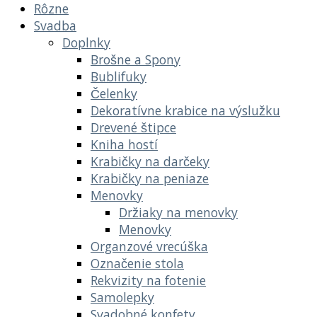
Rôzne
Svadba
Doplnky
Brošne a Spony
Bublifuky
Čelenky
Dekoratívne krabice na výslužku
Drevené štipce
Kniha hostí
Krabičky na darčeky
Krabičky na peniaze
Menovky
Držiaky na menovky
Menovky
Organzové vrecúška
Označenie stola
Rekvizity na fotenie
Samolepky
Svadobné konfety