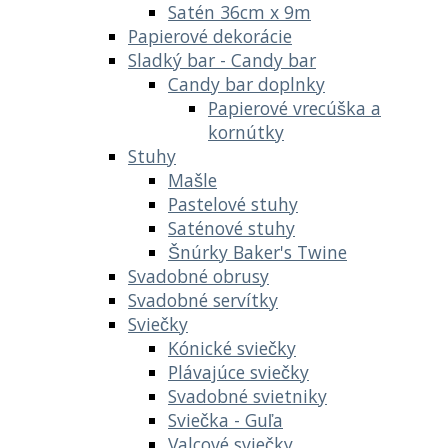
Satén 36cm x 9m
Papierové dekorácie
Sladký bar - Candy bar
Candy bar doplnky
Papierové vrecúška a
kornútky
Stuhy
Mašle
Pastelové stuhy
Saténové stuhy
Šnúrky Baker's Twine
Svadobné obrusy
Svadobné servítky
Sviečky
Kónické sviečky
Plávajúce sviečky
Svadobné svietniky
Sviečka - Guľa
Valcové sviečky