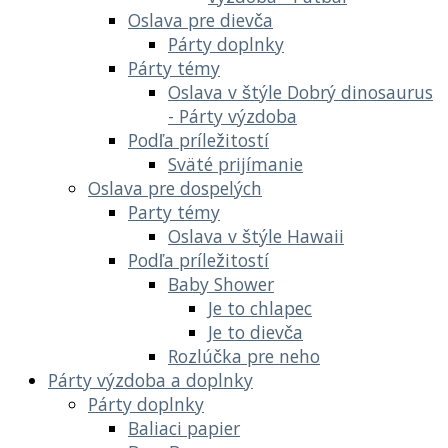
Oslava pre dievča
Párty doplnky
Párty témy
Oslava v štýle Dobrý dinosaurus
- Párty výzdoba
Podľa príležitostí
Sväté prijímanie
Oslava pre dospelých
Party témy
Oslava v štýle Hawaii
Podľa príležitostí
Baby Shower
Je to chlapec
Je to dievča
Rozlúčka pre neho
Párty výzdoba a doplnky
Párty doplnky
Baliaci papier