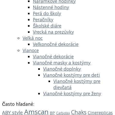
Náramkové hodinky
Nástenné hodiny
Perá do školy
Peračníky
Školské diáre
Vrecká na prezúvky
Veľká noc
Veľkonočné dekorácie
Vianoce
Vianočné dekorácie
Vianočné masky a kostýmy
Vianočné doplnky
Vianočné kostýmy pre deti
Vianočné kostýmy pre
dievčatá
Vianočné kostýmy pre ženy
Často hľadané:
Amscan
Chaks
ABY style
Cinereplicas
BP
Carbotex