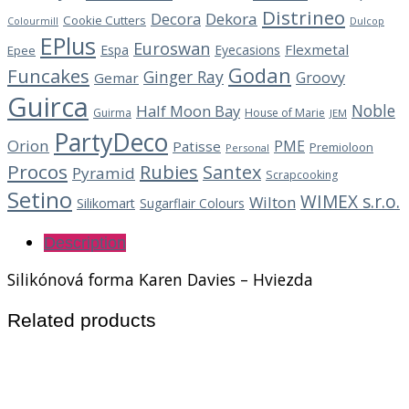
Distrineo
Decora
Dekora
Cookie Cutters
Dulcop
Colourmill
EPlus
Euroswan
Flexmetal
Espa
Eyecasions
Epee
Godan
Funcakes
Ginger Ray
Groovy
Gemar
Guirca
Noble
Half Moon Bay
Guirma
House of Marie
JEM
PartyDeco
Orion
PME
Patisse
Premioloon
Personal
Procos
Rubies
Santex
Pyramid
Scrapcooking
Setino
WIMEX s.r.o.
Wilton
Silikomart
Sugarflair Colours
Description
Silikónová forma Karen Davies – Hviezda
Related products