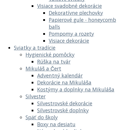
Visiace svadobné dekorácie
Dekoratívne plechovky
Papierové gule - honeycomb
balls
Pompomy a rozety
Visiace dekorácie
Sviatky a tradície
Hygienické pomôcky
Rúška na tvár
Mikuláš a Čert
Adventný kalendár
Dekorácie na Mikuláša
Kostýmy a doplnky na Mikuláša
Silvester
Silvestrovské dekorácie
Silvestrovské doplnky
Späť do školy
Boxy na desiatu