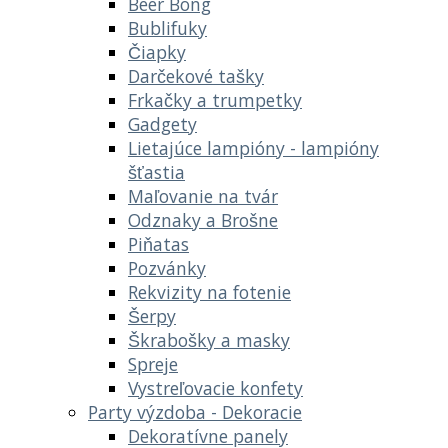
Beer Bong
Bublifuky
Čiapky
Darčekové tašky
Frkačky a trumpetky
Gadgety
Lietajúce lampióny - lampióny
šťastia
Maľovanie na tvár
Odznaky a Brošne
Piňatas
Pozvánky
Rekvizity na fotenie
Šerpy
Škrabošky a masky
Spreje
Vystreľovacie konfety
Party výzdoba - Dekoracie
Dekoratívne panely