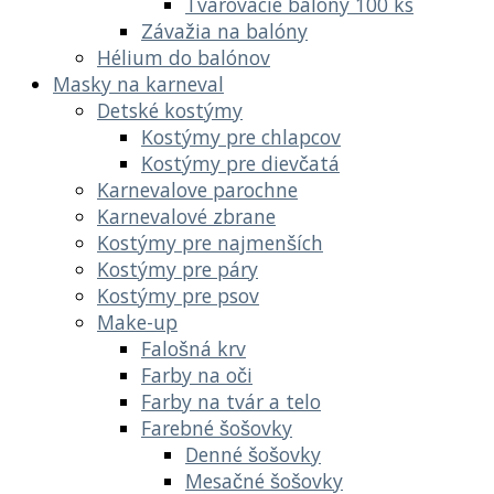
Tvarovacie balóny 100 ks
Závažia na balóny
Hélium do balónov
Masky na karneval
Detské kostýmy
Kostýmy pre chlapcov
Kostýmy pre dievčatá
Karnevalove parochne
Karnevalové zbrane
Kostýmy pre najmenších
Kostýmy pre páry
Kostýmy pre psov
Make-up
Falošná krv
Farby na oči
Farby na tvár a telo
Farebné šošovky
Denné šošovky
Mesačné šošovky