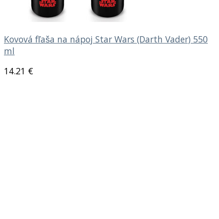
Kovová fľaša na nápoj Star Wars (Darth Vader) 550
ml
14.21
€