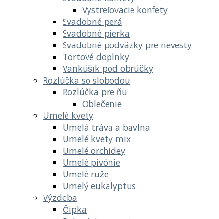
Vystreľovacie konfety
Svadobné perá
Svadobné pierka
Svadobné podväzky pre nevesty
Tortové doplnky
Vankúšik pod obrúčky
Rozlúčka so slobodou
Rozlúčka pre ňu
Oblečenie
Umelé kvety
Umelá tráva a bavlna
Umelé kvety mix
Umelé orchidey
Umelé pivónie
Umelé ruže
Umelý eukalyptus
Výzdoba
Čipka