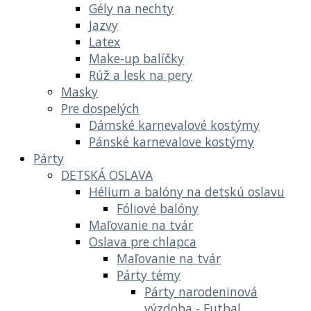
Gély na nechty
Jazvy
Latex
Make-up balíčky
Rúž a lesk na pery
Masky
Pre dospelých
Dámské karnevalové kostýmy
Pánské karnevalove kostýmy
Párty
DETSKÁ OSLAVA
Hélium a balóny na detskú oslavu
Fóliové balóny
Maľovanie na tvár
Oslava pre chlapca
Maľovanie na tvár
Párty témy
Párty narodeninová
výzdoba - Futbal