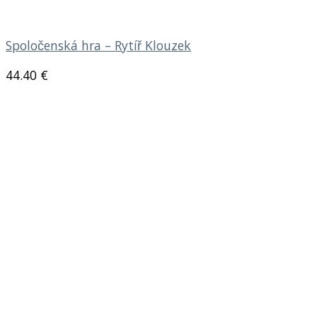
Spoločenská hra – Rytíř Klouzek
44.40
€