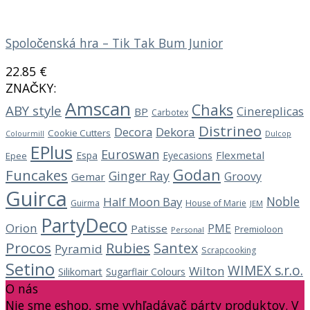
Spoločenská hra – Tik Tak Bum Junior
22.85
€
ZNAČKY:
Amscan
Chaks
ABY style
Cinereplicas
BP
Carbotex
Distrineo
Decora
Dekora
Cookie Cutters
Dulcop
Colourmill
EPlus
Euroswan
Flexmetal
Espa
Eyecasions
Epee
Godan
Funcakes
Ginger Ray
Groovy
Gemar
Guirca
Noble
Half Moon Bay
Guirma
House of Marie
JEM
PartyDeco
Orion
PME
Patisse
Premioloon
Personal
Procos
Rubies
Santex
Pyramid
Scrapcooking
Setino
WIMEX s.r.o.
Wilton
Silikomart
Sugarflair Colours
O nás
Nie sme eshop, sme vyhľadávač párty produktov. V