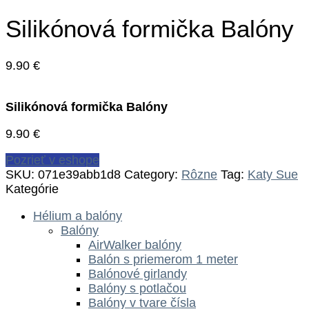
Silikónová formička Balóny
9.90
€
Silikónová formička Balóny
9.90
€
Pozrieť v eshope
SKU:
071e39abb1d8
Category:
Rôzne
Tag:
Katy Sue
Kategórie
Hélium a balóny
Balóny
AirWalker balóny
Balón s priemerom 1 meter
Balónové girlandy
Balóny s potlačou
Balóny v tvare čísla