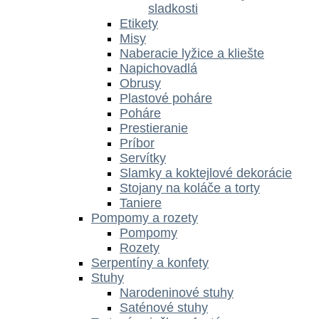
sladkosti
Etikety
Misy
Naberacie lyžice a kliešte
Napichovadlá
Obrusy
Plastové poháre
Poháre
Prestieranie
Príbor
Servítky
Slamky a koktejlové dekorácie
Stojany na koláče a torty
Taniere
Pompomy a rozety
Pompomy
Rozety
Serpentíny a konfety
Stuhy
Narodeninové stuhy
Saténové stuhy