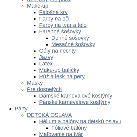
Make-up
Falošná krv
Farby na oči
Farby na tvár a telo
Farebné šošovky
Denné šošovky
Mesačné šošovky
Gély na nechty
Jazvy
Latex
Make-up balíčky
Rúž a lesk na pery
Masky
Pre dospelých
Dámské karnevalové kostýmy
Pánské karnevalove kostýmy
Párty
DETSKÁ OSLAVA
Hélium a balóny na detskú oslavu
Fóliové balóny
Maľovanie na tvár