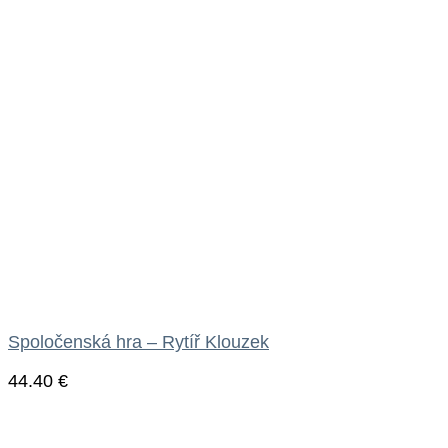
Spoločenská hra – Rytíř Klouzek
44.40
€