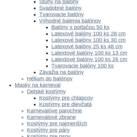
Stuhy na balóny
Svadobné balóny
Tvarovacie balóny
Výhodné balenia balónov
Balóny s potlačou 50 ks
Latexové balóny 100 ks 28 cm
Latexové balóny 100 ks 30 cm
Latexové balóny 25 ks 48 cm
Latextové balóny 100 ks 13 cm
Latextové balóny 100 ks 26 cm
Tvarovacie balóny 100 ks
Závažia na balóny
Hélium do balónov
Masky na karneval
Detské kostýmy
Kostýmy pre chlapcov
Kostýmy pre dievčatá
Karnevalove parochne
Karnevalové zbrane
Kostýmy pre najmenších
Kostýmy pre páry
Kostýmy pre psov