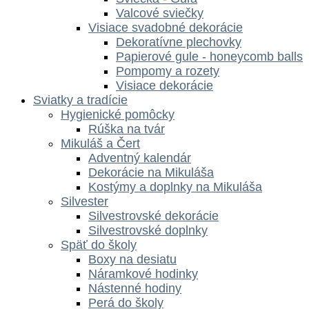
Valcové sviečky
Visiace svadobné dekorácie
Dekoratívne plechovky
Papierové gule - honeycomb balls
Pompomy a rozety
Visiace dekorácie
Sviatky a tradície
Hygienické pomôcky
Rúška na tvár
Mikuláš a Čert
Adventný kalendár
Dekorácie na Mikuláša
Kostýmy a doplnky na Mikuláša
Silvester
Silvestrovské dekorácie
Silvestrovské doplnky
Späť do školy
Boxy na desiatu
Náramkové hodinky
Nástenné hodiny
Perá do školy