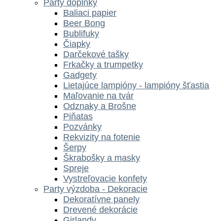
Párty doplnky
Baliaci papier
Beer Bong
Bublifuky
Čiapky
Darčekové tašky
Frkačky a trumpetky
Gadgety
Lietajúce lampióny - lampióny šťastia
Maľovanie na tvár
Odznaky a Brošne
Piňatas
Pozvánky
Rekvizity na fotenie
Šerpy
Škrabošky a masky
Spreje
Vystreľovacie konfety
Party výzdoba - Dekoracie
Dekoratívne panely
Drevené dekorácie
Girlandy