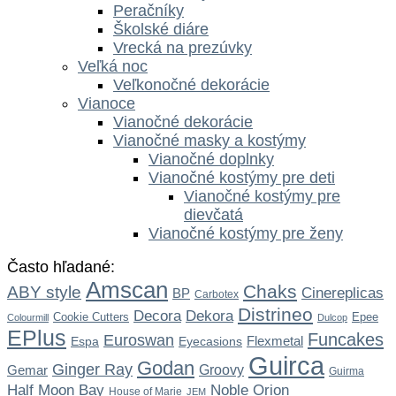
Peračníky
Školské diáre
Vrecká na prezúvky
Veľká noc
Veľkonočné dekorácie
Vianoce
Vianočné dekorácie
Vianočné masky a kostýmy
Vianočné doplnky
Vianočné kostýmy pre deti
Vianočné kostýmy pre
dievčatá
Vianočné kostýmy pre ženy
Často hľadané:
Amscan
Chaks
ABY style
Cinereplicas
BP
Carbotex
Distrineo
Dekora
Decora
Cookie Cutters
Epee
Colourmill
Dulcop
EPlus
Funcakes
Euroswan
Flexmetal
Espa
Eyecasions
Guirca
Godan
Ginger Ray
Gemar
Groovy
Guirma
Noble
Half Moon Bay
Orion
House of Marie
JEM