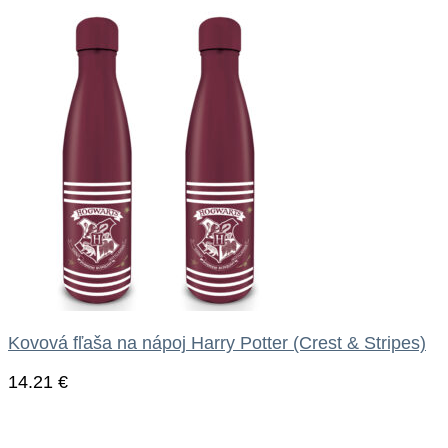
Kovová fľaša na nápoj Harry Potter (Crest & Stripes)
14.21
€