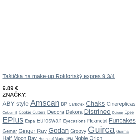
Taštička na make-up Rokfortský expres 9 3/4
9.89
€
ZNAČKY:
Amscan
Chaks
ABY style
Cinereplicas
BP
Carbotex
Distrineo
Dekora
Decora
Cookie Cutters
Epee
Colourmill
Dulcop
EPlus
Funcakes
Euroswan
Flexmetal
Espa
Eyecasions
Guirca
Godan
Ginger Ray
Gemar
Groovy
Guirma
Noble
Half Moon Bay
Orion
House of Marie
JEM