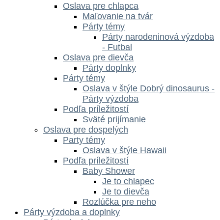
Oslava pre chlapca
Maľovanie na tvár
Párty témy
Párty narodeninová výzdoba
- Futbal
Oslava pre dievča
Párty doplnky
Párty témy
Oslava v štýle Dobrý dinosaurus -
Párty výzdoba
Podľa príležitostí
Sväté prijímanie
Oslava pre dospelých
Party témy
Oslava v štýle Hawaii
Podľa príležitostí
Baby Shower
Je to chlapec
Je to dievča
Rozlúčka pre neho
Párty výzdoba a doplnky