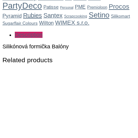
PartyDeco
Procos
Patisse
PME
Premioloon
Personal
Setino
Rubies
Santex
Pyramid
Silikomart
Scrapcooking
WIMEX s.r.o.
Wilton
Sugarflair Colours
Description
Silikónová formička Balóny
Related products