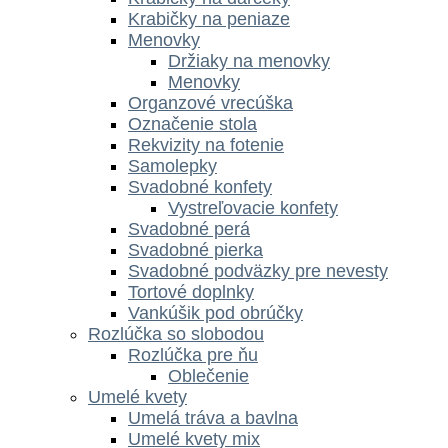
Krabičky na peniaze
Menovky
Držiaky na menovky
Menovky
Organzové vrecúška
Označenie stola
Rekvizity na fotenie
Samolepky
Svadobné konfety
Vystreľovacie konfety
Svadobné perá
Svadobné pierka
Svadobné podväzky pre nevesty
Tortové doplnky
Vankúšik pod obrúčky
Rozlúčka so slobodou
Rozlúčka pre ňu
Oblečenie
Umelé kvety
Umelá tráva a bavlna
Umelé kvety mix