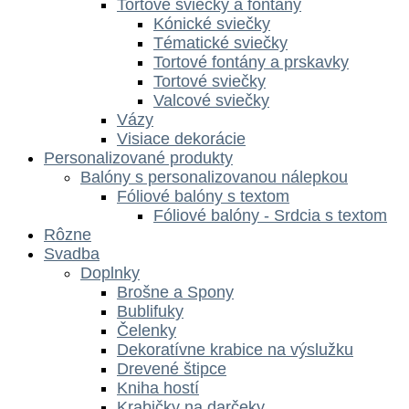
Tortové sviečky a fontány
Kónické sviečky
Tématické sviečky
Tortové fontány a prskavky
Tortové sviečky
Valcové sviečky
Vázy
Visiace dekorácie
Personalizované produkty
Balóny s personalizovanou nálepkou
Fóliové balóny s textom
Fóliové balóny - Srdcia s textom
Rôzne
Svadba
Doplnky
Brošne a Spony
Bublifuky
Čelenky
Dekoratívne krabice na výslužku
Drevené štipce
Kniha hostí
Krabičky na darčeky