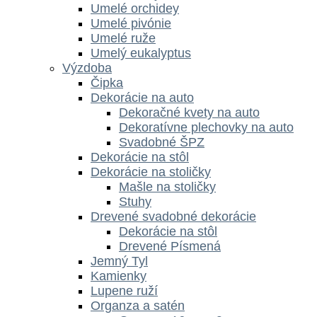
Umelé orchidey
Umelé pivónie
Umelé ruže
Umelý eukalyptus
Výzdoba
Čipka
Dekorácie na auto
Dekoračné kvety na auto
Dekoratívne plechovky na auto
Svadobné ŠPZ
Dekorácie na stôl
Dekorácie na stoličky
Mašle na stoličky
Stuhy
Drevené svadobné dekorácie
Dekorácie na stôl
Drevené Písmená
Jemný Tyl
Kamienky
Lupene ruží
Organza a satén