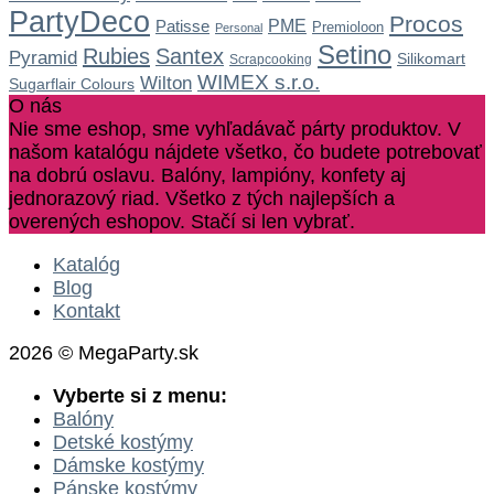
PartyDeco
Procos
Patisse
PME
Premioloon
Personal
Setino
Rubies
Santex
Pyramid
Silikomart
Scrapcooking
WIMEX s.r.o.
Wilton
Sugarflair Colours
O nás
Nie sme eshop, sme vyhľadávač párty produktov. V
našom katalógu nájdete všetko, čo budete potrebovať
na dobrú oslavu. Balóny, lampióny, konfety aj
jednorazový riad. Všetko z tých najlepších a
overených eshopov. Stačí si len vybrať.
Katalóg
Blog
Kontakt
2026 © MegaParty.sk
Vyberte si z menu:
Balóny
Detské kostýmy
Dámske kostýmy
Pánske kostýmy