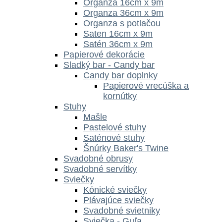
Organza 16cm x 9m
Organza 36cm x 9m
Organza s potlačou
Saten 16cm x 9m
Satén 36cm x 9m
Papierové dekorácie
Sladký bar - Candy bar
Candy bar doplnky
Papierové vrecúška a
kornútky
Stuhy
Mašle
Pastelové stuhy
Saténové stuhy
Šnúrky Baker's Twine
Svadobné obrusy
Svadobné servítky
Sviečky
Kónické sviečky
Plávajúce sviečky
Svadobné svietniky
Sviečka - Guľa