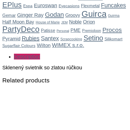
EPlus
Funcakes
Euroswan
Flexmetal
Espa
Eyecasions
Guirca
Godan
Ginger Ray
Gemar
Groovy
Guirma
Noble
Half Moon Bay
Orion
House of Marie
JEM
PartyDeco
Procos
Patisse
PME
Premioloon
Personal
Setino
Rubies
Santex
Pyramid
Silikomart
Scrapcooking
WIMEX s.r.o.
Wilton
Sugarflair Colours
Description
Sklenený svietnik so zlatou rúčkou
Related products