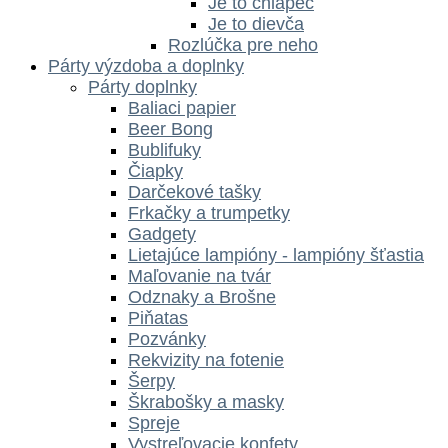
Je to chlapec
Je to dievča
Rozlúčka pre neho
Párty výzdoba a doplnky
Párty doplnky
Baliaci papier
Beer Bong
Bublifuky
Čiapky
Darčekové tašky
Frkačky a trumpetky
Gadgety
Lietajúce lampióny - lampióny šťastia
Maľovanie na tvár
Odznaky a Brošne
Piňatas
Pozvánky
Rekvizity na fotenie
Šerpy
Škrabošky a masky
Spreje
Vystreľovacie konfety