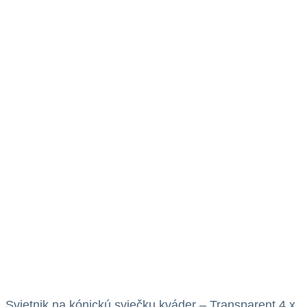
Svietnik na kónickú sviečku kváder – Transparent 4 x