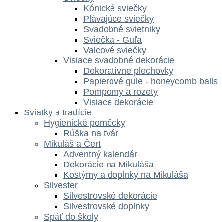
Kónické sviečky
Plávajúce sviečky
Svadobné svietniky
Sviečka - Guľa
Valcové sviečky
Visiace svadobné dekorácie
Dekoratívne plechovky
Papierové gule - honeycomb balls
Pompomy a rozety
Visiace dekorácie
Sviatky a tradície
Hygienické pomôcky
Rúška na tvár
Mikuláš a Čert
Adventný kalendár
Dekorácie na Mikuláša
Kostýmy a doplnky na Mikuláša
Silvester
Silvestrovské dekorácie
Silvestrovské doplnky
Späť do školy