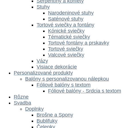
Serpentíny a konfety
Stuhy
Narodeninové stuhy
Saténové stuhy
Tortové sviečky a fontány
Kónické sviečky
Tématické sviečky
Tortové fontány a prskavky
Tortové sviečky
Valcové sviečky
Vázy
Visiace dekorácie
Personalizované produkty
Balóny s personalizovanou nálepkou
Fóliové balóny s textom
Fóliové balóny - Srdcia s textom
Rôzne
Svadba
Doplnky
Brošne a Spony
Bublifuky
Čelenky