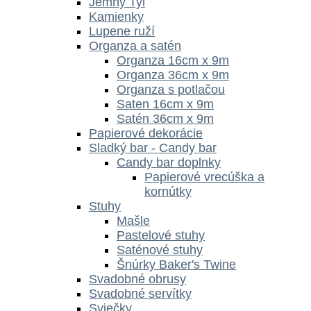
Jemný Tyl
Kamienky
Lupene ruží
Organza a satén
Organza 16cm x 9m
Organza 36cm x 9m
Organza s potlačou
Saten 16cm x 9m
Satén 36cm x 9m
Papierové dekorácie
Sladký bar - Candy bar
Candy bar doplnky
Papierové vrecúška a
kornútky
Stuhy
Mašle
Pastelové stuhy
Saténové stuhy
Šnúrky Baker's Twine
Svadobné obrusy
Svadobné servítky
Sviečky