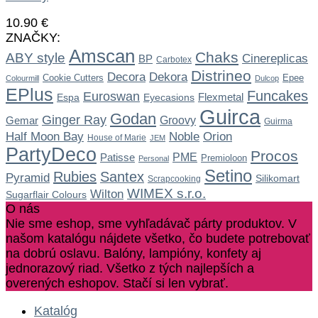
10.90
€
ZNAČKY:
Amscan
Chaks
ABY style
Cinereplicas
BP
Carbotex
Distrineo
Dekora
Decora
Cookie Cutters
Epee
Colourmill
Dulcop
EPlus
Funcakes
Euroswan
Flexmetal
Espa
Eyecasions
Guirca
Godan
Ginger Ray
Gemar
Groovy
Guirma
Noble
Half Moon Bay
Orion
House of Marie
JEM
PartyDeco
Procos
Patisse
PME
Premioloon
Personal
Setino
Rubies
Santex
Pyramid
Silikomart
Scrapcooking
WIMEX s.r.o.
Wilton
Sugarflair Colours
O nás
Nie sme eshop, sme vyhľadávač párty produktov. V
našom katalógu nájdete všetko, čo budete potrebovať
na dobrú oslavu. Balóny, lampióny, konfety aj
jednorazový riad. Všetko z tých najlepších a
overených eshopov. Stačí si len vybrať.
Katalóg