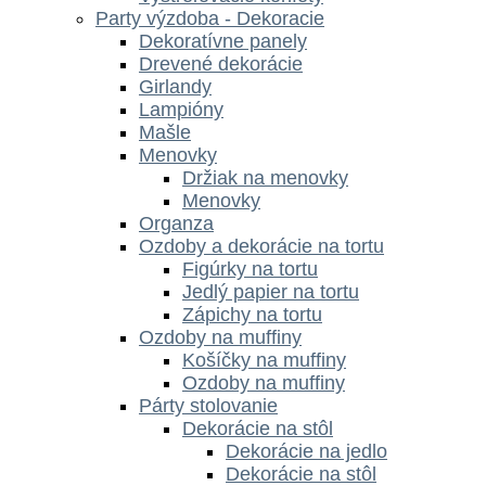
Party výzdoba - Dekoracie
Dekoratívne panely
Drevené dekorácie
Girlandy
Lampióny
Mašle
Menovky
Držiak na menovky
Menovky
Organza
Ozdoby a dekorácie na tortu
Figúrky na tortu
Jedlý papier na tortu
Zápichy na tortu
Ozdoby na muffiny
Košíčky na muffiny
Ozdoby na muffiny
Párty stolovanie
Dekorácie na stôl
Dekorácie na jedlo
Dekorácie na stôl