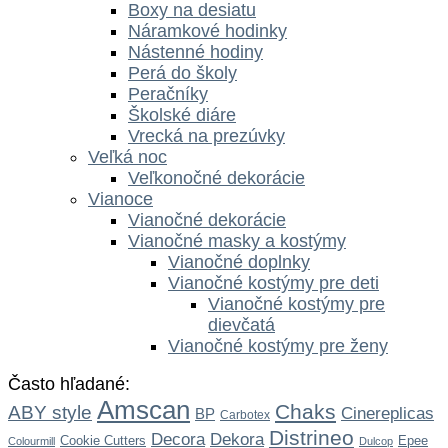
Boxy na desiatu
Náramkové hodinky
Nástenné hodiny
Perá do školy
Peračníky
Školské diáre
Vrecká na prezúvky
Veľká noc
Veľkonočné dekorácie
Vianoce
Vianočné dekorácie
Vianočné masky a kostýmy
Vianočné doplnky
Vianočné kostýmy pre deti
Vianočné kostýmy pre
dievčatá
Vianočné kostýmy pre ženy
Často hľadané:
Amscan
Chaks
ABY style
Cinereplicas
BP
Carbotex
Distrineo
Dekora
Decora
Cookie Cutters
Epee
Colourmill
Dulcop