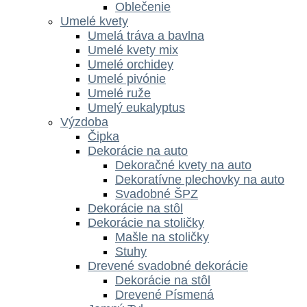
Oblečenie
Umelé kvety
Umelá tráva a bavlna
Umelé kvety mix
Umelé orchidey
Umelé pivónie
Umelé ruže
Umelý eukalyptus
Výzdoba
Čipka
Dekorácie na auto
Dekoračné kvety na auto
Dekoratívne plechovky na auto
Svadobné ŠPZ
Dekorácie na stôl
Dekorácie na stoličky
Mašle na stoličky
Stuhy
Drevené svadobné dekorácie
Dekorácie na stôl
Drevené Písmená