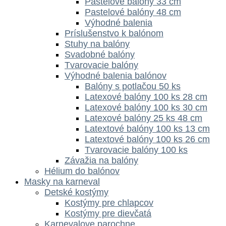
Pastelové balóny 33 cm
Pastelové balóny 48 cm
Výhodné balenia
Príslušenstvo k balónom
Stuhy na balóny
Svadobné balóny
Tvarovacie balóny
Výhodné balenia balónov
Balóny s potlačou 50 ks
Latexové balóny 100 ks 28 cm
Latexové balóny 100 ks 30 cm
Latexové balóny 25 ks 48 cm
Latextové balóny 100 ks 13 cm
Latextové balóny 100 ks 26 cm
Tvarovacie balóny 100 ks
Závažia na balóny
Hélium do balónov
Masky na karneval
Detské kostýmy
Kostýmy pre chlapcov
Kostýmy pre dievčatá
Karnevalove parochne