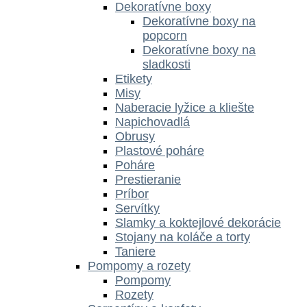
Dekoratívne boxy
Dekoratívne boxy na
popcorn
Dekoratívne boxy na
sladkosti
Etikety
Misy
Naberacie lyžice a kliešte
Napichovadlá
Obrusy
Plastové poháre
Poháre
Prestieranie
Príbor
Servítky
Slamky a koktejlové dekorácie
Stojany na koláče a torty
Taniere
Pompomy a rozety
Pompomy
Rozety