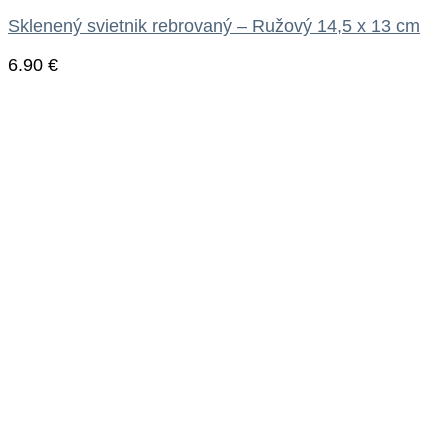
Sklenený svietnik rebrovaný – Ružový 14,5 x 13 cm
6.90
€