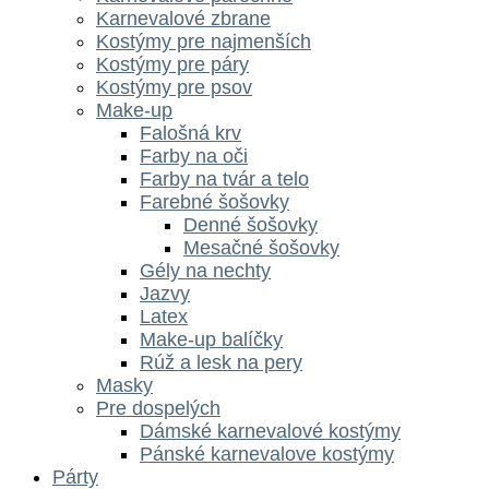
Karnevalové zbrane
Kostýmy pre najmenších
Kostýmy pre páry
Kostýmy pre psov
Make-up
Falošná krv
Farby na oči
Farby na tvár a telo
Farebné šošovky
Denné šošovky
Mesačné šošovky
Gély na nechty
Jazvy
Latex
Make-up balíčky
Rúž a lesk na pery
Masky
Pre dospelých
Dámské karnevalové kostýmy
Pánské karnevalove kostýmy
Párty