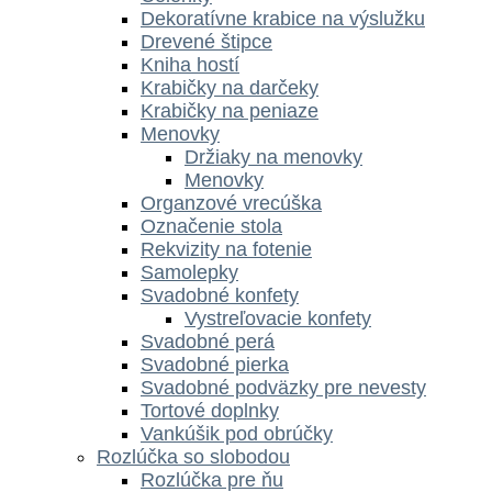
Dekoratívne krabice na výslužku
Drevené štipce
Kniha hostí
Krabičky na darčeky
Krabičky na peniaze
Menovky
Držiaky na menovky
Menovky
Organzové vrecúška
Označenie stola
Rekvizity na fotenie
Samolepky
Svadobné konfety
Vystreľovacie konfety
Svadobné perá
Svadobné pierka
Svadobné podväzky pre nevesty
Tortové doplnky
Vankúšik pod obrúčky
Rozlúčka so slobodou
Rozlúčka pre ňu