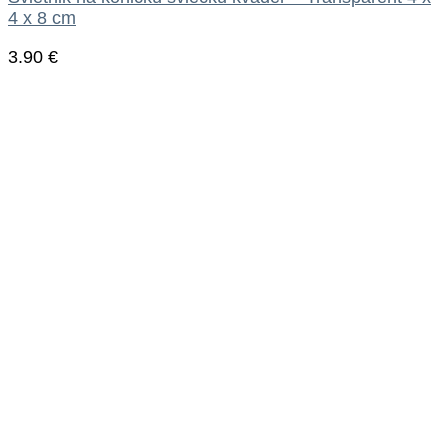
4 x 8 cm
3.90
€