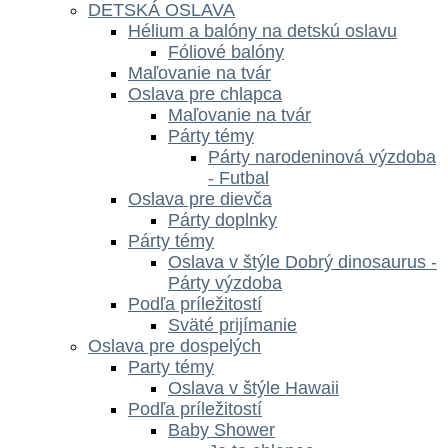
DETSKÁ OSLAVA
Hélium a balóny na detskú oslavu
Fóliové balóny
Maľovanie na tvár
Oslava pre chlapca
Maľovanie na tvár
Párty témy
Párty narodeninová výzdoba
- Futbal
Oslava pre dievča
Párty doplnky
Párty témy
Oslava v štýle Dobrý dinosaurus -
Párty výzdoba
Podľa príležitostí
Sväté prijímanie
Oslava pre dospelých
Party témy
Oslava v štýle Hawaii
Podľa príležitostí
Baby Shower