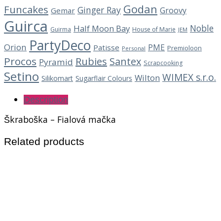
Godan
Funcakes
Ginger Ray
Groovy
Gemar
Guirca
Noble
Half Moon Bay
Guirma
House of Marie
JEM
PartyDeco
Orion
PME
Patisse
Premioloon
Personal
Procos
Rubies
Santex
Pyramid
Scrapcooking
Setino
WIMEX s.r.o.
Wilton
Silikomart
Sugarflair Colours
Description
Škraboška – Fialová mačka
Related products