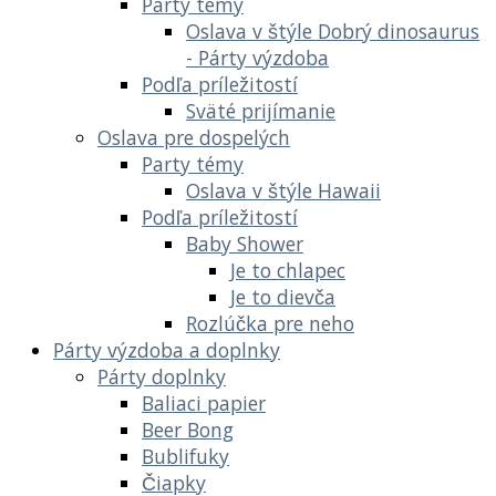
Párty témy
Oslava v štýle Dobrý dinosaurus
- Párty výzdoba
Podľa príležitostí
Sväté prijímanie
Oslava pre dospelých
Party témy
Oslava v štýle Hawaii
Podľa príležitostí
Baby Shower
Je to chlapec
Je to dievča
Rozlúčka pre neho
Párty výzdoba a doplnky
Párty doplnky
Baliaci papier
Beer Bong
Bublifuky
Čiapky