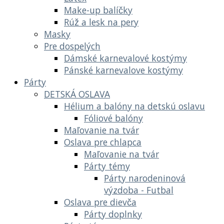
Make-up balíčky
Rúž a lesk na pery
Masky
Pre dospelých
Dámské karnevalové kostýmy
Pánské karnevalove kostýmy
Párty
DETSKÁ OSLAVA
Hélium a balóny na detskú oslavu
Fóliové balóny
Maľovanie na tvár
Oslava pre chlapca
Maľovanie na tvár
Párty témy
Párty narodeninová
výzdoba - Futbal
Oslava pre dievča
Párty doplnky