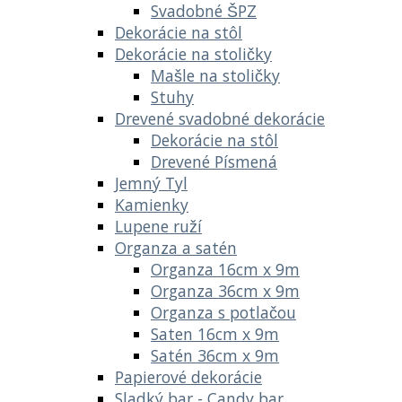
Svadobné ŠPZ
Dekorácie na stôl
Dekorácie na stoličky
Mašle na stoličky
Stuhy
Drevené svadobné dekorácie
Dekorácie na stôl
Drevené Písmená
Jemný Tyl
Kamienky
Lupene ruží
Organza a satén
Organza 16cm x 9m
Organza 36cm x 9m
Organza s potlačou
Saten 16cm x 9m
Satén 36cm x 9m
Papierové dekorácie
Sladký bar - Candy bar