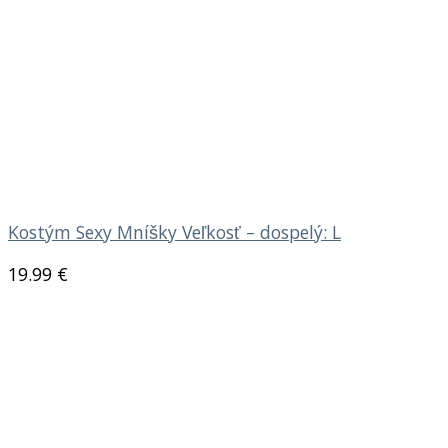
Kostým Sexy Mníšky Veľkosť – dospelý: L
19.99
€