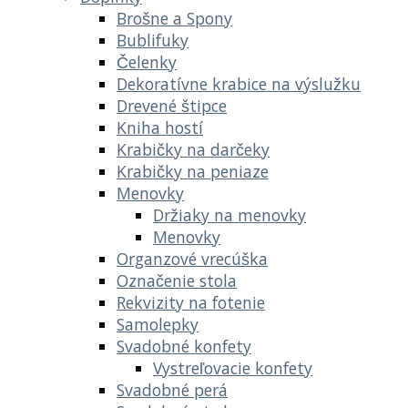
Brošne a Spony
Bublifuky
Čelenky
Dekoratívne krabice na výslužku
Drevené štipce
Kniha hostí
Krabičky na darčeky
Krabičky na peniaze
Menovky
Držiaky na menovky
Menovky
Organzové vrecúška
Označenie stola
Rekvizity na fotenie
Samolepky
Svadobné konfety
Vystreľovacie konfety
Svadobné perá