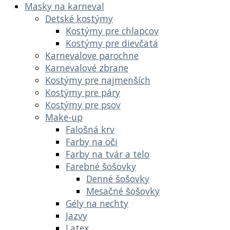
Masky na karneval
Detské kostýmy
Kostýmy pre chlapcov
Kostýmy pre dievčatá
Karnevalove parochne
Karnevalové zbrane
Kostýmy pre najmenších
Kostýmy pre páry
Kostýmy pre psov
Make-up
Falošná krv
Farby na oči
Farby na tvár a telo
Farebné šošovky
Denné šošovky
Mesačné šošovky
Gély na nechty
Jazvy
Latex