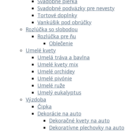
Svadobné pierka
Svadobné podväzky pre nevesty
Tortové doplnky
Vankúšik pod obrúčky
Rozlúčka so slobodou
Rozlúčka pre ňu
Oblečenie
Umelé kvety
Umelá tráva a bavlna
Umelé kvety mix
Umelé orchidey
Umelé pivónie
Umelé ruže
Umelý eukalyptus
Výzdoba
Čipka
Dekorácie na auto
Dekoračné kvety na auto
Dekoratívne plechovky na auto