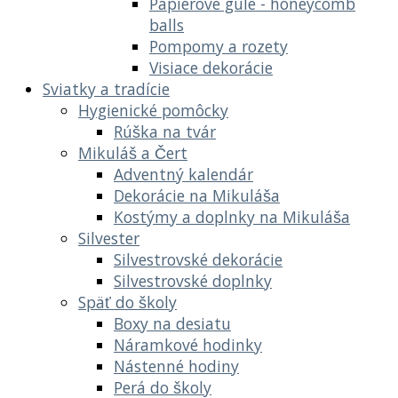
Papierové gule - honeycomb
balls
Pompomy a rozety
Visiace dekorácie
Sviatky a tradície
Hygienické pomôcky
Rúška na tvár
Mikuláš a Čert
Adventný kalendár
Dekorácie na Mikuláša
Kostýmy a doplnky na Mikuláša
Silvester
Silvestrovské dekorácie
Silvestrovské doplnky
Späť do školy
Boxy na desiatu
Náramkové hodinky
Nástenné hodiny
Perá do školy