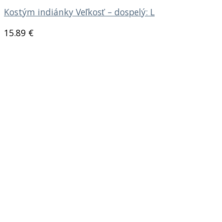
Kostým indiánky Veľkosť – dospelý: L
15.89
€