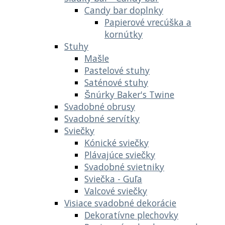
Candy bar doplnky
Papierové vrecúška a
kornútky
Stuhy
Mašle
Pastelové stuhy
Saténové stuhy
Šnúrky Baker's Twine
Svadobné obrusy
Svadobné servítky
Sviečky
Kónické sviečky
Plávajúce sviečky
Svadobné svietniky
Sviečka - Guľa
Valcové sviečky
Visiace svadobné dekorácie
Dekoratívne plechovky