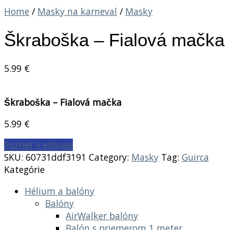
Home
/
Masky na karneval
/
Masky
Škraboška – Fialová mačka
5.99
€
Škraboška – Fialová mačka
5.99
€
Pozrieť v eshope
SKU:
60731ddf3191
Category:
Masky
Tag:
Guirca
Kategórie
Hélium a balóny
Balóny
AirWalker balóny
Balón s priemerom 1 meter