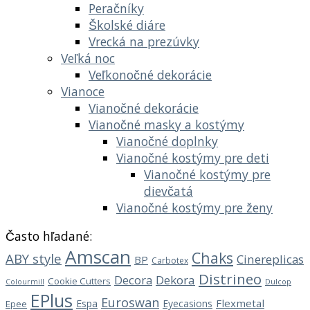
Peračníky
Školské diáre
Vrecká na prezúvky
Veľká noc
Veľkonočné dekorácie
Vianoce
Vianočné dekorácie
Vianočné masky a kostýmy
Vianočné doplnky
Vianočné kostýmy pre deti
Vianočné kostýmy pre
dievčatá
Vianočné kostýmy pre ženy
Často hľadané:
Amscan
Chaks
ABY style
Cinereplicas
BP
Carbotex
Distrineo
Decora
Dekora
Cookie Cutters
Dulcop
Colourmill
EPlus
Euroswan
Flexmetal
Espa
Eyecasions
Epee