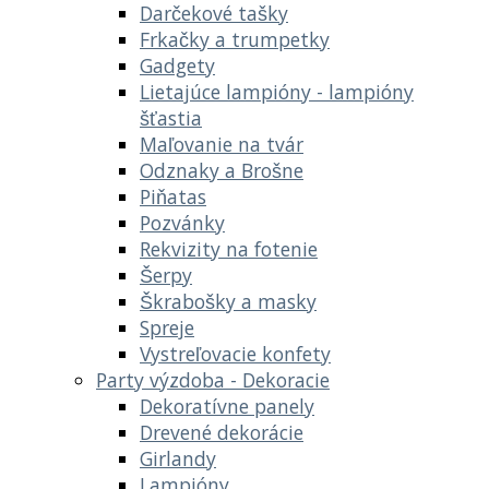
Darčekové tašky
Frkačky a trumpetky
Gadgety
Lietajúce lampióny - lampióny
šťastia
Maľovanie na tvár
Odznaky a Brošne
Piňatas
Pozvánky
Rekvizity na fotenie
Šerpy
Škrabošky a masky
Spreje
Vystreľovacie konfety
Party výzdoba - Dekoracie
Dekoratívne panely
Drevené dekorácie
Girlandy
Lampióny