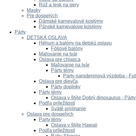
Rúž a lesk na pery
Masky
Pre dospelých
Dámské karnevalové kostýmy
Pánské karnevalove kostýmy
Párty
DETSKÁ OSLAVA
Hélium a balóny na detskú oslavu
Fóliové balóny
Maľovanie na tvár
Oslava pre chlapca
Maľovanie na tvár
Párty témy
Párty narodeninová výzdoba - Fut
Oslava pre dievča
Párty doplnky
Párty témy
Oslava v štýle Dobrý dinosaurus - Párt
Podľa príležitostí
Sväté prijímanie
Oslava pre dospelých
Party témy
Oslava v štýle Hawaii
Podľa príležitostí
Baby Shower