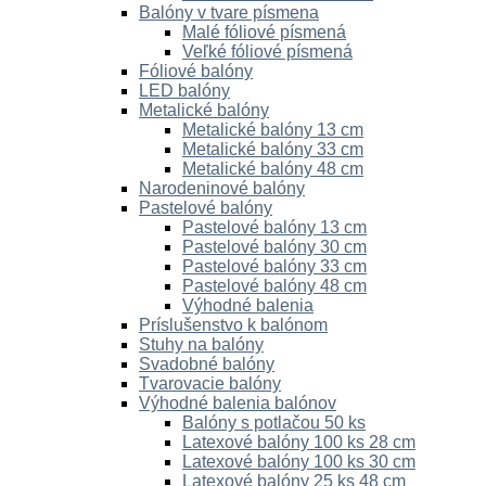
Balóny v tvare písmena
Malé fóliové písmená
Veľké fóliové písmená
Fóliové balóny
LED balóny
Metalické balóny
Metalické balóny 13 cm
Metalické balóny 33 cm
Metalické balóny 48 cm
Narodeninové balóny
Pastelové balóny
Pastelové balóny 13 cm
Pastelové balóny 30 cm
Pastelové balóny 33 cm
Pastelové balóny 48 cm
Výhodné balenia
Príslušenstvo k balónom
Stuhy na balóny
Svadobné balóny
Tvarovacie balóny
Výhodné balenia balónov
Balóny s potlačou 50 ks
Latexové balóny 100 ks 28 cm
Latexové balóny 100 ks 30 cm
Latexové balóny 25 ks 48 cm