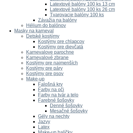
Latextové balóny 100 ks 13 cm
Latextové balóny 100 ks 26 cm
Tvarovacie balóny 100 ks
Závažia na balóny
Hélium do balónov
Masky na karneval
Detské kostýmy
Kostýmy pre chlapcov
Kostýmy pre dievčatá
Karnevalove parochne
Karnevalové zbrane
Kostýmy pre najmenších
Kostýmy pre páry
Kostýmy pre psov
Make-up
Falošná krv
Farby na oči
Farby na tvár a telo
Farebné šošovky
Denné šošovky
Mesačné šošovky
Gély na nechty
Jazvy
Latex
Make-up balíčky