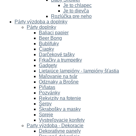
Je to chlapec
Je to dievča
Rozlúčka pre neho
Párty výzdoba a doplnky
Párty doplnky
Baliaci papier
Beer Bong
Bublifuky
Čiapky
Darčekové tašky
Frkačky a trumpetky
Gadgety
Lietajúce lampióny - lampióny šťastia
Maľovanie na tvár
Odznaky a Brošne
Piňatas
Pozvánky
Rekvizity na fotenie
Šerpy
Škrabošky a masky
Spreje
Vystreľovacie konfety
Party výzdoba - Dekoracie
Dekoratívne panely