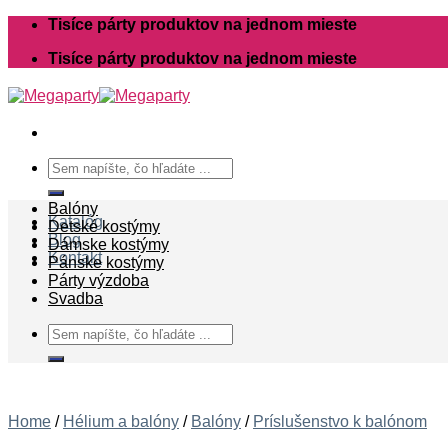
Skip
Tisíce párty produktov na jednom mieste
to
Tisíce párty produktov na jednom mieste
content
Search
for:
Balóny
Katalóg
Detské kostýmy
Blog
Dámske kostýmy
Kontakt
Pánske kostýmy
Párty výzdoba
Svadba
Search
for:
Home
/
Hélium a balóny
/
Balóny
/
Príslušenstvo k balónom