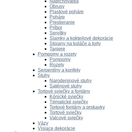
Napichovadlá
Obrusy
Plastové poháre
Poháre
Prestieranie
Príbor
Servítky
Slamky a koktejlové dekorácie
Stojany na koláče a torty
Taniere
Pompomy a rozety
Pompomy
Rozety
Serpentíny a konfety
Stuhy
Narodeninové stuhy
Saténové stuhy
Tortové sviečky a fontány
Kónické sviečky
Tématické sviečky
Tortové fontány a prskavky
Tortové sviečky
Valcové sviečky
Vázy
Visiace dekorácie