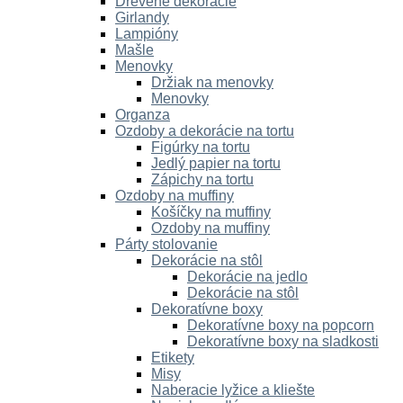
Drevené dekorácie
Girlandy
Lampióny
Mašle
Menovky
Držiak na menovky
Menovky
Organza
Ozdoby a dekorácie na tortu
Figúrky na tortu
Jedlý papier na tortu
Zápichy na tortu
Ozdoby na muffiny
Košíčky na muffiny
Ozdoby na muffiny
Párty stolovanie
Dekorácie na stôl
Dekorácie na jedlo
Dekorácie na stôl
Dekoratívne boxy
Dekoratívne boxy na popcorn
Dekoratívne boxy na sladkosti
Etikety
Misy
Naberacie lyžice a kliešte