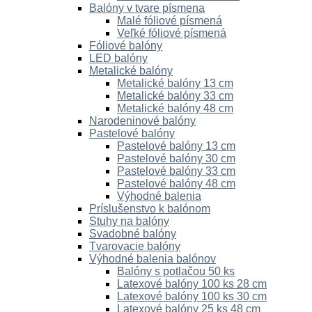
Balóny v tvare písmena
Malé fóliové písmená
Veľké fóliové písmená
Fóliové balóny
LED balóny
Metalické balóny
Metalické balóny 13 cm
Metalické balóny 33 cm
Metalické balóny 48 cm
Narodeninové balóny
Pastelové balóny
Pastelové balóny 13 cm
Pastelové balóny 30 cm
Pastelové balóny 33 cm
Pastelové balóny 48 cm
Výhodné balenia
Príslušenstvo k balónom
Stuhy na balóny
Svadobné balóny
Tvarovacie balóny
Výhodné balenia balónov
Balóny s potlačou 50 ks
Latexové balóny 100 ks 28 cm
Latexové balóny 100 ks 30 cm
Latexové balóny 25 ks 48 cm