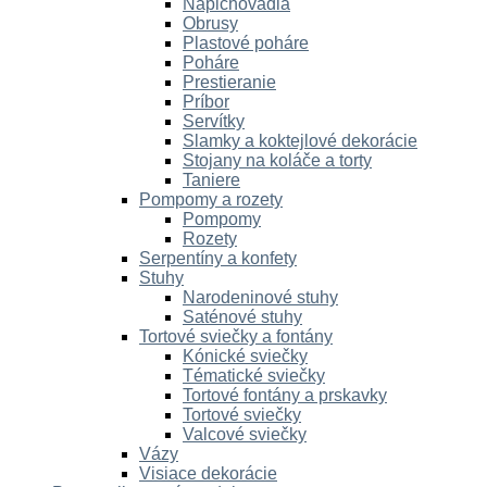
Napichovadlá
Obrusy
Plastové poháre
Poháre
Prestieranie
Príbor
Servítky
Slamky a koktejlové dekorácie
Stojany na koláče a torty
Taniere
Pompomy a rozety
Pompomy
Rozety
Serpentíny a konfety
Stuhy
Narodeninové stuhy
Saténové stuhy
Tortové sviečky a fontány
Kónické sviečky
Tématické sviečky
Tortové fontány a prskavky
Tortové sviečky
Valcové sviečky
Vázy
Visiace dekorácie