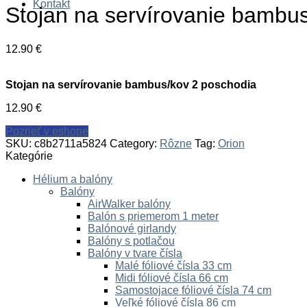
Kontakt
Stojan na servírovanie bambu
12.90
€
Stojan na servírovanie bambus/kov 2 poschodia
12.90
€
Pozrieť v eshope
SKU:
c8b2711a5824
Category:
Rôzne
Tag:
Orion
Kategórie
Hélium a balóny
Balóny
AirWalker balóny
Balón s priemerom 1 meter
Balónové girlandy
Balóny s potlačou
Balóny v tvare čísla
Malé fóliové čísla 33 cm
Midi fóliové čísla 66 cm
Samostojace fóliové čísla 74 cm
Veľké fóliové čísla 86 cm