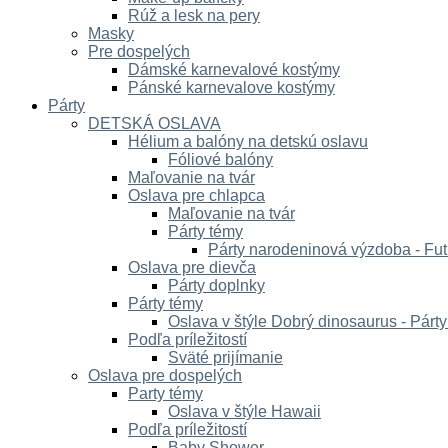
Rúž a lesk na pery
Masky
Pre dospelých
Dámské karnevalové kostýmy
Pánské karnevalove kostýmy
Párty
DETSKÁ OSLAVA
Hélium a balóny na detskú oslavu
Fóliové balóny
Maľovanie na tvár
Oslava pre chlapca
Maľovanie na tvár
Párty témy
Párty narodeninová výzdoba - Fut
Oslava pre dievča
Párty doplnky
Párty témy
Oslava v štýle Dobrý dinosaurus - Párt
Podľa príležitostí
Sväté prijímanie
Oslava pre dospelých
Party témy
Oslava v štýle Hawaii
Podľa príležitostí
Baby Shower