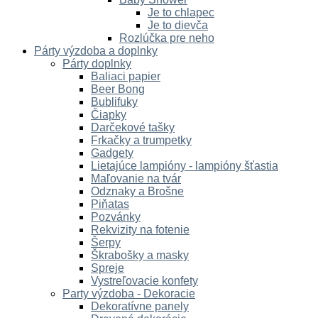
Je to chlapec
Je to dievča
Rozlúčka pre neho
Párty výzdoba a doplnky
Párty doplnky
Baliaci papier
Beer Bong
Bublifuky
Čiapky
Darčekové tašky
Frkačky a trumpetky
Gadgety
Lietajúce lampióny - lampióny šťastia
Maľovanie na tvár
Odznaky a Brošne
Piňatas
Pozvánky
Rekvizity na fotenie
Šerpy
Škrabošky a masky
Spreje
Vystreľovacie konfety
Party výzdoba - Dekoracie
Dekoratívne panely