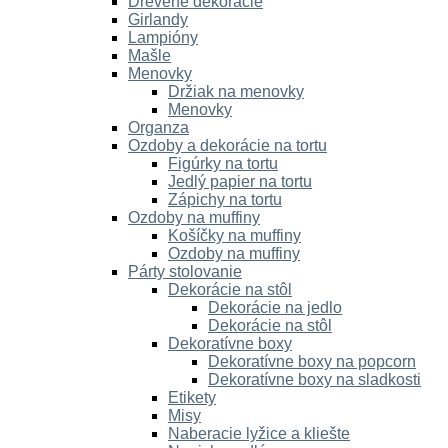
Drevené dekorácie
Girlandy
Lampióny
Mašle
Menovky
Držiak na menovky
Menovky
Organza
Ozdoby a dekorácie na tortu
Figúrky na tortu
Jedlý papier na tortu
Zápichy na tortu
Ozdoby na muffiny
Košíčky na muffiny
Ozdoby na muffiny
Párty stolovanie
Dekorácie na stôl
Dekorácie na jedlo
Dekorácie na stôl
Dekoratívne boxy
Dekoratívne boxy na popcorn
Dekoratívne boxy na sladkosti
Etikety
Misy
Naberacie lyžice a kliešte