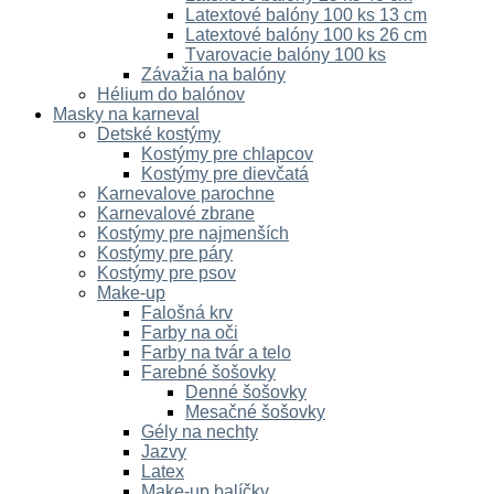
Latextové balóny 100 ks 13 cm
Latextové balóny 100 ks 26 cm
Tvarovacie balóny 100 ks
Závažia na balóny
Hélium do balónov
Masky na karneval
Detské kostýmy
Kostýmy pre chlapcov
Kostýmy pre dievčatá
Karnevalove parochne
Karnevalové zbrane
Kostýmy pre najmenších
Kostýmy pre páry
Kostýmy pre psov
Make-up
Falošná krv
Farby na oči
Farby na tvár a telo
Farebné šošovky
Denné šošovky
Mesačné šošovky
Gély na nechty
Jazvy
Latex
Make-up balíčky