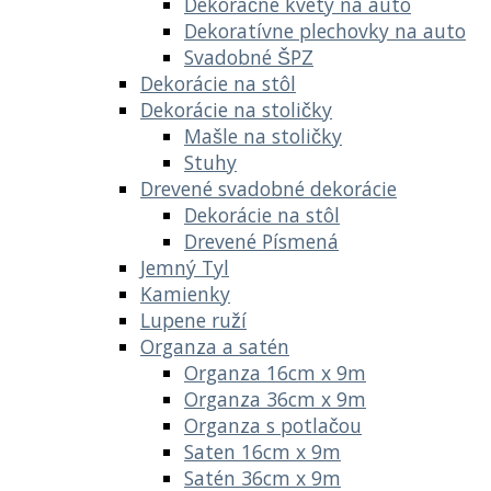
Dekoračné kvety na auto
Dekoratívne plechovky na auto
Svadobné ŠPZ
Dekorácie na stôl
Dekorácie na stoličky
Mašle na stoličky
Stuhy
Drevené svadobné dekorácie
Dekorácie na stôl
Drevené Písmená
Jemný Tyl
Kamienky
Lupene ruží
Organza a satén
Organza 16cm x 9m
Organza 36cm x 9m
Organza s potlačou
Saten 16cm x 9m
Satén 36cm x 9m