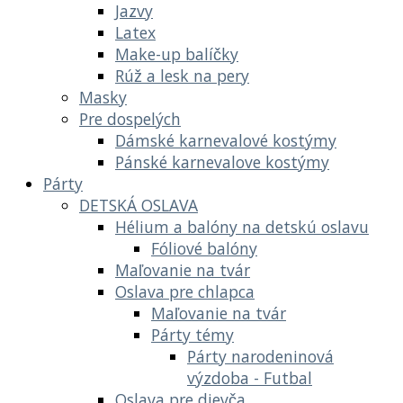
Jazvy
Latex
Make-up balíčky
Rúž a lesk na pery
Masky
Pre dospelých
Dámské karnevalové kostýmy
Pánské karnevalove kostýmy
Párty
DETSKÁ OSLAVA
Hélium a balóny na detskú oslavu
Fóliové balóny
Maľovanie na tvár
Oslava pre chlapca
Maľovanie na tvár
Párty témy
Párty narodeninová
výzdoba - Futbal
Oslava pre dievča