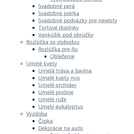
Svadobné perá
Svadobné pierka
Svadobné podväzky pre nevesty
Tortové doplnky
Vankúšik pod obrúčky
Rozlúčka so slobodou
Rozlúčka pre ňu
Oblečenie
Umelé kvety
Umelá tráva a bavlna
Umelé kvety mix
Umelé orchidey
Umelé pivónie
Umelé ruže
Umelý eukalyptus
Výzdoba
Čipka
Dekorácie na auto