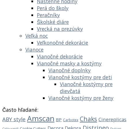
Nástenné hodiny
Perá do školy
Peračníky
Školské diáre
Vrecká na prezúvky
Veľká noc
Veľkonočné dekorácie
Vianoce
Vianočné dekorácie
Vianočné masky a kostýmy
Vianočné doplnky
Vianočné kostýmy pre deti
Vianočné kostýmy pre
dievčatá
Vianočné kostýmy pre ženy
Často hľadané:
Amscan
Chaks
ABY style
Cinereplicas
BP
Carbotex
Distrineo
Decora
Dekora
Cookie Cutters
Dulcop
Colourmill