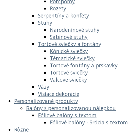
Pompomy
Rozety
Serpentíny a konfety
Stuhy
Narodeninové stuhy
Saténové stuhy
Tortové sviečky a fontány
Kónické sviečky
Tématické sviečky
Tortové fontány a prskavky
Tortové sviečky
Valcové sviečky
Vázy
Visiace dekorácie
Personalizované produkty
Balóny s personalizovanou nálepkou
Fóliové balóny s textom
Fóliové balóny - Srdcia s textom
Rôzne