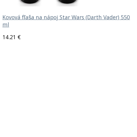
Kovová fľaša na nápoj Star Wars (Darth Vader) 550
ml
14.21
€