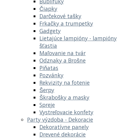
Bublifuky
Čiapky
Darčekové tašky
Frkačky a trumpetky
Gadgety
Lietajúce lampióny - lampióny
šťastia
Maľovanie na tvár
Odznaky a Brošne
Piňatas
Pozvánky
Rekvizity na fotenie
Šerpy
Škrabošky a masky
Spreje
Vystreľovacie konfety
Party výzdoba - Dekoracie
Dekoratívne panely
Drevené dekorácie