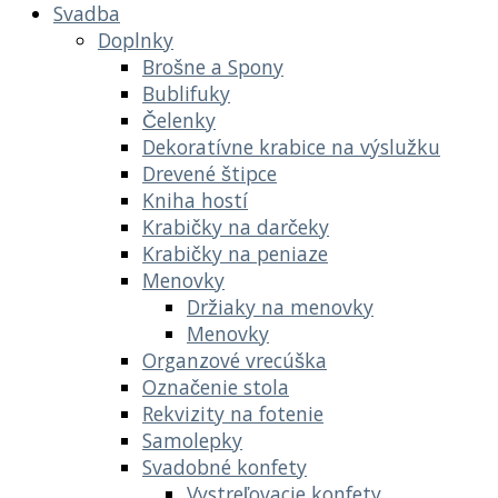
Svadba
Doplnky
Brošne a Spony
Bublifuky
Čelenky
Dekoratívne krabice na výslužku
Drevené štipce
Kniha hostí
Krabičky na darčeky
Krabičky na peniaze
Menovky
Držiaky na menovky
Menovky
Organzové vrecúška
Označenie stola
Rekvizity na fotenie
Samolepky
Svadobné konfety
Vystreľovacie konfety