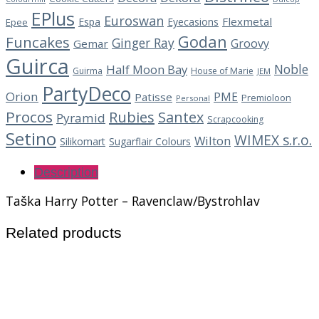
EPlus
Euroswan
Flexmetal
Espa
Eyecasions
Epee
Godan
Funcakes
Ginger Ray
Groovy
Gemar
Guirca
Noble
Half Moon Bay
Guirma
House of Marie
JEM
PartyDeco
Orion
PME
Patisse
Premioloon
Personal
Procos
Rubies
Santex
Pyramid
Scrapcooking
Setino
WIMEX s.r.o.
Wilton
Silikomart
Sugarflair Colours
Description
Taška Harry Potter – Ravenclaw/Bystrohlav
Related products