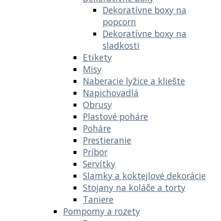
Dekoratívne boxy na
popcorn
Dekoratívne boxy na
sladkosti
Etikety
Misy
Naberacie lyžice a kliešte
Napichovadlá
Obrusy
Plastové poháre
Poháre
Prestieranie
Príbor
Servítky
Slamky a koktejlové dekorácie
Stojany na koláče a torty
Taniere
Pompomy a rozety