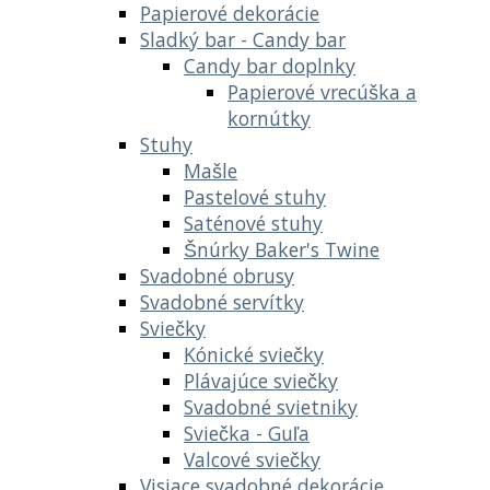
Papierové dekorácie
Sladký bar - Candy bar
Candy bar doplnky
Papierové vrecúška a
kornútky
Stuhy
Mašle
Pastelové stuhy
Saténové stuhy
Šnúrky Baker's Twine
Svadobné obrusy
Svadobné servítky
Sviečky
Kónické sviečky
Plávajúce sviečky
Svadobné svietniky
Sviečka - Guľa
Valcové sviečky
Visiace svadobné dekorácie