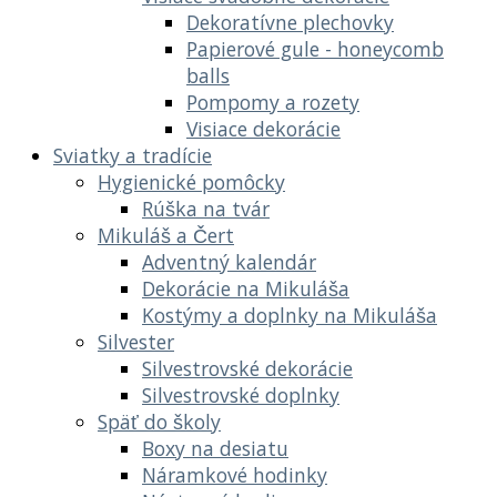
Dekoratívne plechovky
Papierové gule - honeycomb
balls
Pompomy a rozety
Visiace dekorácie
Sviatky a tradície
Hygienické pomôcky
Rúška na tvár
Mikuláš a Čert
Adventný kalendár
Dekorácie na Mikuláša
Kostýmy a doplnky na Mikuláša
Silvester
Silvestrovské dekorácie
Silvestrovské doplnky
Späť do školy
Boxy na desiatu
Náramkové hodinky