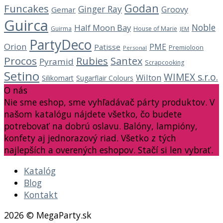
Godan
Funcakes
Ginger Ray
Groovy
Gemar
Guirca
Noble
Half Moon Bay
Guirma
House of Marie
JEM
PartyDeco
Orion
PME
Patisse
Premioloon
Personal
Procos
Rubies
Santex
Pyramid
Scrapcooking
Setino
WIMEX s.r.o.
Wilton
Silikomart
Sugarflair Colours
O nás
Nie sme eshop, sme vyhľadávač párty produktov. V
našom katalógu nájdete všetko, čo budete
potrebovať na dobrú oslavu. Balóny, lampióny,
konfety aj jednorazový riad. Všetko z tých
najlepších a overených eshopov. Stačí si len vybrať.
Katalóg
Blog
Kontakt
2026 © MegaParty.sk