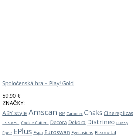
Spoločenská hra – Play! Gold
59.90
€
ZNAČKY:
Amscan
Chaks
ABY style
Cinereplicas
BP
Carbotex
Distrineo
Decora
Dekora
Cookie Cutters
Dulcop
Colourmill
EPlus
Euroswan
Flexmetal
Espa
Eyecasions
Epee