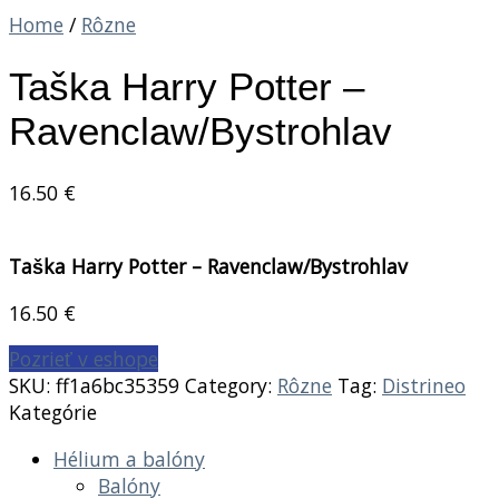
Home
/
Rôzne
Taška Harry Potter –
Ravenclaw/Bystrohlav
16.50
€
Taška Harry Potter – Ravenclaw/Bystrohlav
16.50
€
Pozrieť v eshope
SKU:
ff1a6bc35359
Category:
Rôzne
Tag:
Distrineo
Kategórie
Hélium a balóny
Balóny