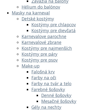
Závažia na balóny
Hélium do balónov
Masky na karneval
Detské kostýmy
Kostýmy pre chlapcov
Kostýmy pre dievčatá
Karnevalove parochne
Karnevalové zbrane
Kostýmy pre najmenších
Kostýmy pre páry
Kostýmy pre psov
Make-up
Falošná krv
Farby na oči
Farby na tvár a telo
Farebné šošovky
Denné šošovky
Mesačné šošovky
Gély na nechty