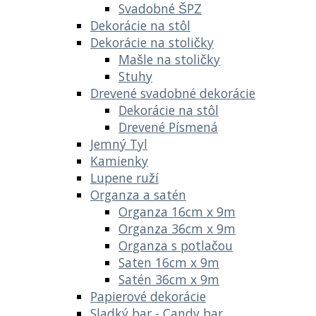
Svadobné ŠPZ
Dekorácie na stôl
Dekorácie na stoličky
Mašle na stoličky
Stuhy
Drevené svadobné dekorácie
Dekorácie na stôl
Drevené Písmená
Jemný Tyl
Kamienky
Lupene ruží
Organza a satén
Organza 16cm x 9m
Organza 36cm x 9m
Organza s potlačou
Saten 16cm x 9m
Satén 36cm x 9m
Papierové dekorácie
Sladký bar - Candy bar