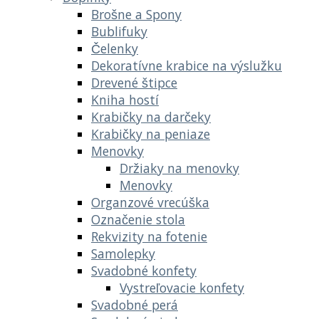
Brošne a Spony
Bublifuky
Čelenky
Dekoratívne krabice na výslužku
Drevené štipce
Kniha hostí
Krabičky na darčeky
Krabičky na peniaze
Menovky
Držiaky na menovky
Menovky
Organzové vrecúška
Označenie stola
Rekvizity na fotenie
Samolepky
Svadobné konfety
Vystreľovacie konfety
Svadobné perá