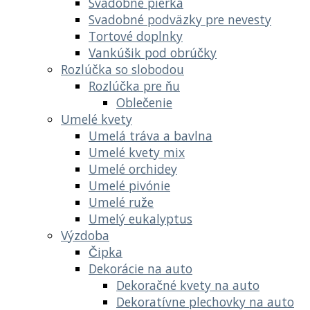
Svadobné pierka
Svadobné podväzky pre nevesty
Tortové doplnky
Vankúšik pod obrúčky
Rozlúčka so slobodou
Rozlúčka pre ňu
Oblečenie
Umelé kvety
Umelá tráva a bavlna
Umelé kvety mix
Umelé orchidey
Umelé pivónie
Umelé ruže
Umelý eukalyptus
Výzdoba
Čipka
Dekorácie na auto
Dekoračné kvety na auto
Dekoratívne plechovky na auto