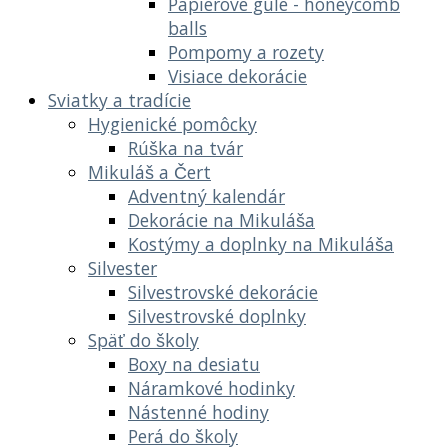
Papierové gule - honeycomb
balls
Pompomy a rozety
Visiace dekorácie
Sviatky a tradície
Hygienické pomôcky
Rúška na tvár
Mikuláš a Čert
Adventný kalendár
Dekorácie na Mikuláša
Kostýmy a doplnky na Mikuláša
Silvester
Silvestrovské dekorácie
Silvestrovské doplnky
Späť do školy
Boxy na desiatu
Náramkové hodinky
Nástenné hodiny
Perá do školy