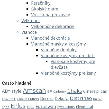
Peračníky
Školské diáre
Vrecká na prezúvky
Veľká noc
Veľkonočné dekorácie
Vianoce
Vianočné dekorácie
Vianočné masky a kostýmy
Vianočné doplnky
Vianočné kostýmy pre deti
Vianočné kostýmy pre
dievčatá
Vianočné kostýmy pre ženy
Často hľadané:
Amscan
Chaks
ABY style
Cinereplicas
BP
Carbotex
Distrineo
Decora
Dekora
Cookie Cutters
Dulcop
Colourmill
EPlus
Euroswan
Flexmetal
Espa
Eyecasions
Epee