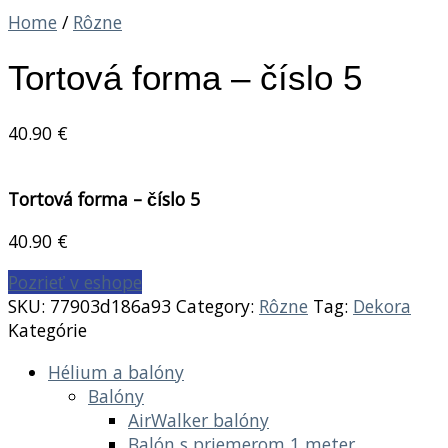
Home
/
Rôzne
Tortová forma – číslo 5
40.90
€
Tortová forma – číslo 5
40.90
€
Pozrieť v eshope
SKU:
77903d186a93
Category:
Rôzne
Tag:
Dekora
Kategórie
Hélium a balóny
Balóny
AirWalker balóny
Balón s priemerom 1 meter