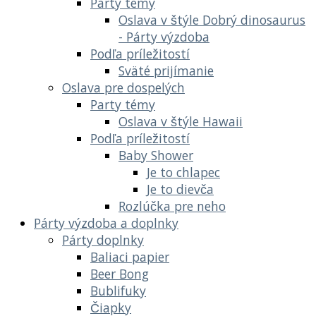
Párty témy
Oslava v štýle Dobrý dinosaurus
- Párty výzdoba
Podľa príležitostí
Sväté prijímanie
Oslava pre dospelých
Party témy
Oslava v štýle Hawaii
Podľa príležitostí
Baby Shower
Je to chlapec
Je to dievča
Rozlúčka pre neho
Párty výzdoba a doplnky
Párty doplnky
Baliaci papier
Beer Bong
Bublifuky
Čiapky