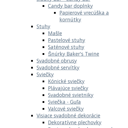
Candy bar doplnky
Papierové vrecúška a
kornútky
Stuhy
Mašle
Pastelové stuhy
Saténové stuhy
Šnúrky Baker's Twine
Svadobné obrusy
Svadobné servítky
Sviečky
Kónické sviečky
Plávajúce sviečky
Svadobné svietniky
Sviečka - Guľa
Valcové sviečky
Visiace svadobné dekorácie
Dekoratívne plechovky