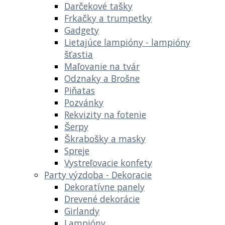
Darčekové tašky
Frkačky a trumpetky
Gadgety
Lietajúce lampióny - lampióny
šťastia
Maľovanie na tvár
Odznaky a Brošne
Piňatas
Pozvánky
Rekvizity na fotenie
Šerpy
Škrabošky a masky
Spreje
Vystreľovacie konfety
Party výzdoba - Dekoracie
Dekoratívne panely
Drevené dekorácie
Girlandy
Lampióny