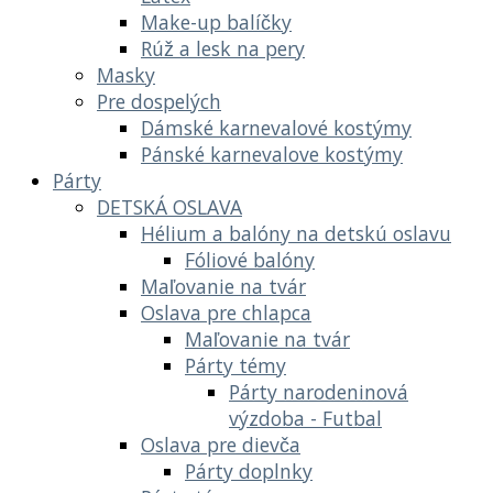
Make-up balíčky
Rúž a lesk na pery
Masky
Pre dospelých
Dámské karnevalové kostýmy
Pánské karnevalove kostýmy
Párty
DETSKÁ OSLAVA
Hélium a balóny na detskú oslavu
Fóliové balóny
Maľovanie na tvár
Oslava pre chlapca
Maľovanie na tvár
Párty témy
Párty narodeninová
výzdoba - Futbal
Oslava pre dievča
Párty doplnky