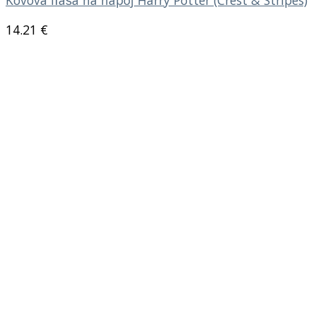
Kovová fľaša na nápoj Harry Potter (Crest & Stripes)
14.21
€