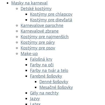
Masky na karneval
Detské kostýmy
Kostýmy pre chlapcov
Kostýmy pre dievčatá
Karnevalove parochne
Karnevalové zbrane
Kostýmy pre najmenších
Kostýmy pre páry
Kostýmy pre psov
Make-up
Falošná krv
Farby na oči
Farby na tvár a telo
Farebné šošovky
Denné šošovky
Mesačné šošovky
Gély na nechty
Jazvy
Latex