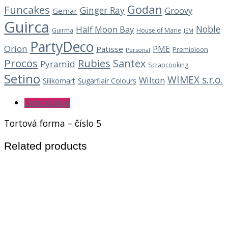
Godan
Funcakes
Ginger Ray
Groovy
Gemar
Guirca
Noble
Half Moon Bay
Guirma
House of Marie
JEM
PartyDeco
Orion
PME
Patisse
Premioloon
Personal
Procos
Rubies
Santex
Pyramid
Scrapcooking
Setino
WIMEX s.r.o.
Wilton
Silikomart
Sugarflair Colours
Description
Tortová forma – číslo 5
Related products