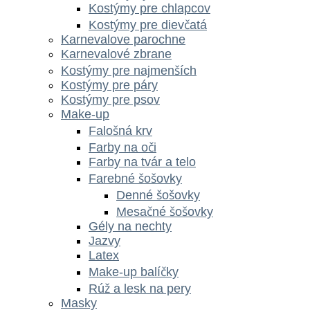
Kostýmy pre chlapcov
Kostýmy pre dievčatá
Karnevalove parochne
Karnevalové zbrane
Kostýmy pre najmenších
Kostýmy pre páry
Kostýmy pre psov
Make-up
Falošná krv
Farby na oči
Farby na tvár a telo
Farebné šošovky
Denné šošovky
Mesačné šošovky
Gély na nechty
Jazvy
Latex
Make-up balíčky
Rúž a lesk na pery
Masky