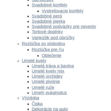
Svadobné konfety
Vystreľovacie konfety
Svadobné perá
Svadobné pierka
Svadobné podväzky pre nevesty
Tortové doplnky
Vankúšik pod obrúčky
Rozlúčka so slobodou
Rozlúčka pre ňu
Oblečenie
Umelé kvety
Umelá tráva a bavlna
Umelé kvety mix
Umelé orchidey
Umelé pivónie
Umelé ruže
Umelý eukalyptus
Výzdoba
Čipka
Dekorácie na auto