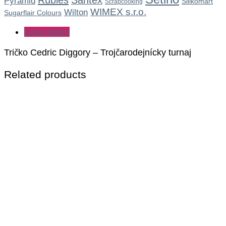
Rubies
Santex
Pyramid
Silikomart
Scrapcooking
WIMEX s.r.o.
Wilton
Sugarflair Colours
Description
Tričko Cedric Diggory – Trojčarodejnícky turnaj
Related products