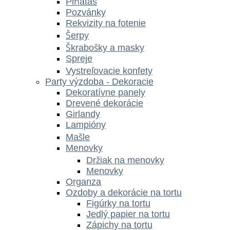
Piňatas
Pozvánky
Rekvizity na fotenie
Šerpy
Škrabošky a masky
Spreje
Vystreľovacie konfety
Party výzdoba - Dekoracie
Dekoratívne panely
Drevené dekorácie
Girlandy
Lampióny
Mašle
Menovky
Držiak na menovky
Menovky
Organza
Ozdoby a dekorácie na tortu
Figúrky na tortu
Jedlý papier na tortu
Zápichy na tortu