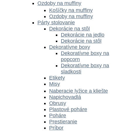
Ozdoby na muffiny
Košíčky na muffiny
Ozdoby na muffiny
Párty stolovanie
Dekorácie na stôl
Dekorácie na jedlo
Dekorácie na stôl
Dekoratívne boxy
Dekoratívne boxy na
popcorn
Dekoratívne boxy na
sladkosti
Etikety
Misy
Naberacie lyžice a kliešte
Napichovadlá
Obrusy
Plastové poháre
Poháre
Prestieranie
Príbor