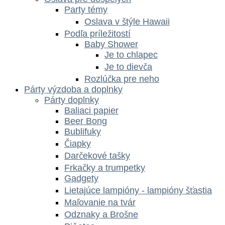
Party témy
Oslava v štýle Hawaii
Podľa príležitostí
Baby Shower
Je to chlapec
Je to dievča
Rozlúčka pre neho
Párty výzdoba a doplnky
Párty doplnky
Baliaci papier
Beer Bong
Bublifuky
Čiapky
Darčekové tašky
Frkačky a trumpetky
Gadgety
Lietajúce lampióny - lampióny šťastia
Maľovanie na tvár
Odznaky a Brošne