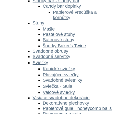
Sladký bar - Candy bar
Candy bar doplnky
Papierové vrecúška a
kornútky
Stuhy
Mašle
Pastelové stuhy
Saténové stuhy
Šnúrky Baker's Twine
Svadobné obrusy
Svadobné servítky
Sviečky
Kónické sviečky
Plávajúce sviečky
Svadobné svietniky
Sviečka - Guľa
Valcové sviečky
Visiace svadobné dekorácie
Dekoratívne plechovky
Papierové gule - honeycomb balls
Pompomy a rozety