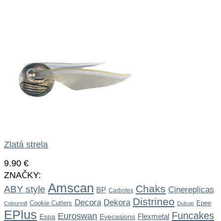
Zlatá strela
9.90
€
ZNAČKY:
Amscan
Chaks
ABY style
Cinereplicas
BP
Carbotex
Distrineo
Dekora
Decora
Cookie Cutters
Epee
Colourmill
Dulcop
EPlus
Funcakes
Euroswan
Flexmetal
Espa
Eyecasions