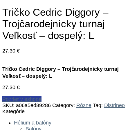
Tričko Cedric Diggory –
Trojčarodejnícky turnaj
Veľkosť – dospelý: L
27.30
€
Tričko Cedric Diggory – Trojčarodejnícky turnaj
Veľkosť – dospelý: L
27.30
€
Pozrieť v eshope
SKU:
a06a5ed89286
Category:
Rôzne
Tag:
Distrineo
Kategórie
Hélium a balóny
Balóny