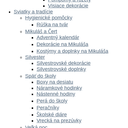
Visiace dekorácie
Sviatky a tradície
Hygienické pomôcky
Rúška na tvár
Mikuláš a Čert
Adventný kalendár
Dekorácie na Mikuláša
Kostýmy a doplnky na Mikuláša
Silvester
Silvestrovské dekorácie
Silvestrovské doplnky
Späť do školy
Boxy na desiatu
Náramkové hodinky
Nástenné hodiny
Perá do školy
Peračníky
Školské diáre
Vrecká na prezúvky
Veľká noc