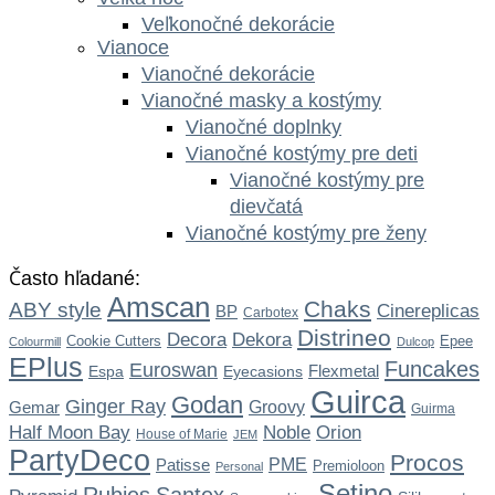
Veľkonočné dekorácie
Vianoce
Vianočné dekorácie
Vianočné masky a kostýmy
Vianočné doplnky
Vianočné kostýmy pre deti
Vianočné kostýmy pre
dievčatá
Vianočné kostýmy pre ženy
Často hľadané:
Amscan
Chaks
ABY style
Cinereplicas
BP
Carbotex
Distrineo
Dekora
Decora
Cookie Cutters
Epee
Colourmill
Dulcop
EPlus
Funcakes
Euroswan
Flexmetal
Espa
Eyecasions
Guirca
Godan
Ginger Ray
Gemar
Groovy
Guirma
Noble
Half Moon Bay
Orion
House of Marie
JEM
PartyDeco
Procos
Patisse
PME
Premioloon
Personal
Setino