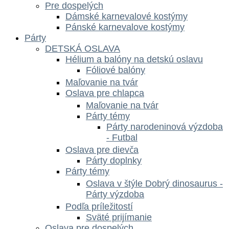
Pre dospelých
Dámské karnevalové kostýmy
Pánské karnevalove kostýmy
Párty
DETSKÁ OSLAVA
Hélium a balóny na detskú oslavu
Fóliové balóny
Maľovanie na tvár
Oslava pre chlapca
Maľovanie na tvár
Párty témy
Párty narodeninová výzdoba
- Futbal
Oslava pre dievča
Párty doplnky
Párty témy
Oslava v štýle Dobrý dinosaurus -
Párty výzdoba
Podľa príležitostí
Sväté prijímanie
Oslava pre dospelých