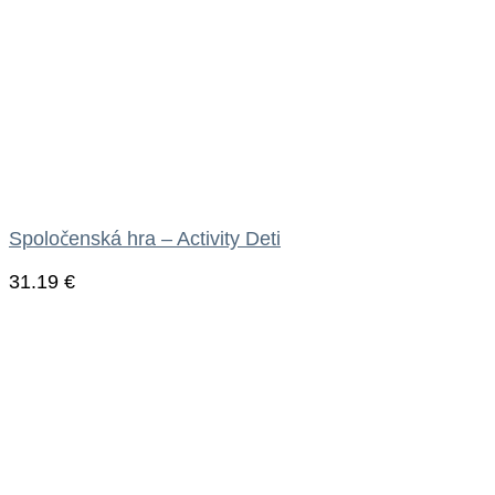
Spoločenská hra – Activity Deti
31.19
€