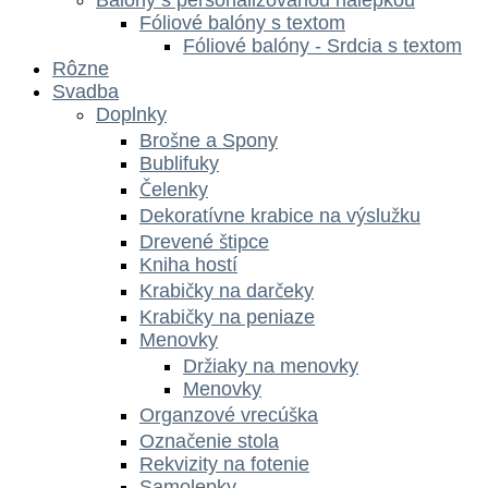
Fóliové balóny s textom
Fóliové balóny - Srdcia s textom
Rôzne
Svadba
Doplnky
Brošne a Spony
Bublifuky
Čelenky
Dekoratívne krabice na výslužku
Drevené štipce
Kniha hostí
Krabičky na darčeky
Krabičky na peniaze
Menovky
Držiaky na menovky
Menovky
Organzové vrecúška
Označenie stola
Rekvizity na fotenie
Samolepky