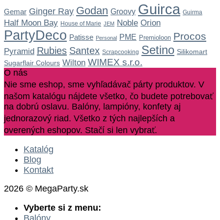
Guirca
Godan
Ginger Ray
Gemar
Groovy
Guirma
Noble
Half Moon Bay
Orion
House of Marie
JEM
PartyDeco
Procos
Patisse
PME
Premioloon
Personal
Setino
Rubies
Santex
Pyramid
Silikomart
Scrapcooking
WIMEX s.r.o.
Wilton
Sugarflair Colours
O nás
Nie sme eshop, sme vyhľadávač párty produktov. V
našom katalógu nájdete všetko, čo budete potrebovať
na dobrú oslavu. Balóny, lampióny, konfety aj
jednorazový riad. Všetko z tých najlepších a
overených eshopov. Stačí si len vybrať.
Katalóg
Blog
Kontakt
2026 © MegaParty.sk
Vyberte si z menu:
Balóny