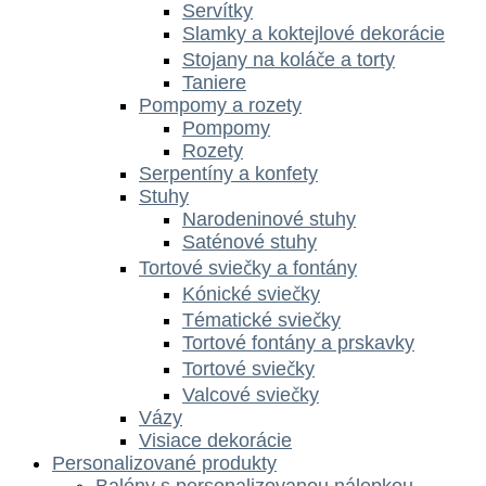
Servítky
Slamky a koktejlové dekorácie
Stojany na koláče a torty
Taniere
Pompomy a rozety
Pompomy
Rozety
Serpentíny a konfety
Stuhy
Narodeninové stuhy
Saténové stuhy
Tortové sviečky a fontány
Kónické sviečky
Tématické sviečky
Tortové fontány a prskavky
Tortové sviečky
Valcové sviečky
Vázy
Visiace dekorácie
Personalizované produkty
Balóny s personalizovanou nálepkou