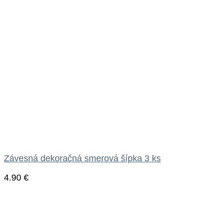
Závesná dekoračná smerová šípka 3 ks
4.90
€