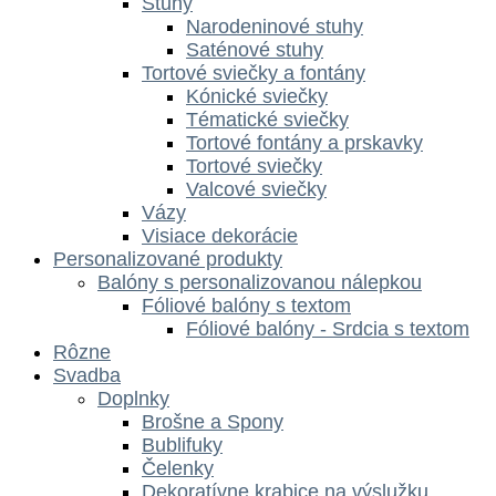
Stuhy
Narodeninové stuhy
Saténové stuhy
Tortové sviečky a fontány
Kónické sviečky
Tématické sviečky
Tortové fontány a prskavky
Tortové sviečky
Valcové sviečky
Vázy
Visiace dekorácie
Personalizované produkty
Balóny s personalizovanou nálepkou
Fóliové balóny s textom
Fóliové balóny - Srdcia s textom
Rôzne
Svadba
Doplnky
Brošne a Spony
Bublifuky
Čelenky
Dekoratívne krabice na výslužku