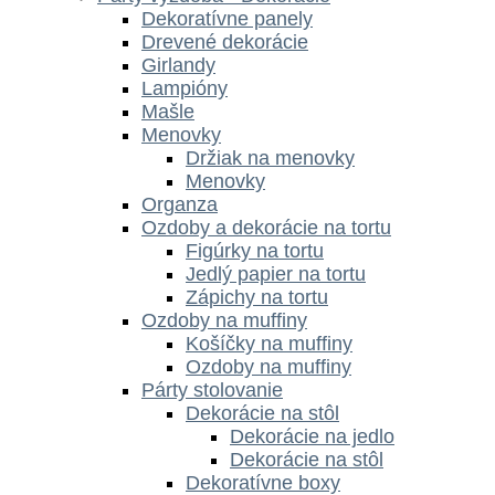
Dekoratívne panely
Drevené dekorácie
Girlandy
Lampióny
Mašle
Menovky
Držiak na menovky
Menovky
Organza
Ozdoby a dekorácie na tortu
Figúrky na tortu
Jedlý papier na tortu
Zápichy na tortu
Ozdoby na muffiny
Košíčky na muffiny
Ozdoby na muffiny
Párty stolovanie
Dekorácie na stôl
Dekorácie na jedlo
Dekorácie na stôl
Dekoratívne boxy