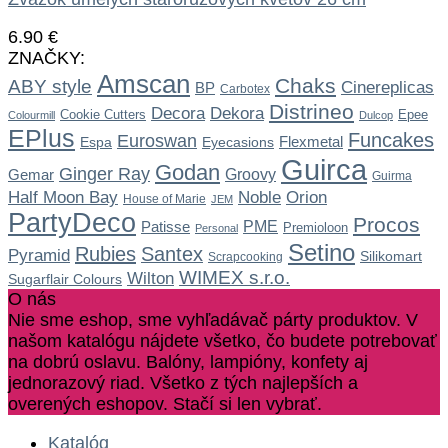
6.90
€
ZNAČKY:
Amscan
Chaks
ABY style
Cinereplicas
BP
Carbotex
Distrineo
Dekora
Decora
Cookie Cutters
Epee
Colourmill
Dulcop
EPlus
Funcakes
Euroswan
Flexmetal
Espa
Eyecasions
Guirca
Godan
Ginger Ray
Gemar
Groovy
Guirma
Noble
Half Moon Bay
Orion
House of Marie
JEM
PartyDeco
Procos
Patisse
PME
Premioloon
Personal
Setino
Rubies
Santex
Pyramid
Silikomart
Scrapcooking
WIMEX s.r.o.
Wilton
Sugarflair Colours
O nás
Nie sme eshop, sme vyhľadávač párty produktov. V
našom katalógu nájdete všetko, čo budete potrebovať
na dobrú oslavu. Balóny, lampióny, konfety aj
jednorazový riad. Všetko z tých najlepších a
overených eshopov. Stačí si len vybrať.
Katalóg