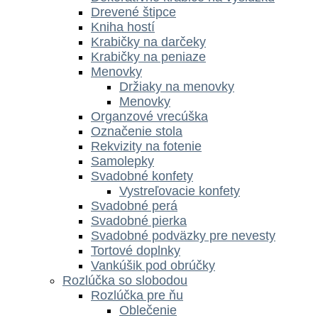
Drevené štipce
Kniha hostí
Krabičky na darčeky
Krabičky na peniaze
Menovky
Držiaky na menovky
Menovky
Organzové vrecúška
Označenie stola
Rekvizity na fotenie
Samolepky
Svadobné konfety
Vystreľovacie konfety
Svadobné perá
Svadobné pierka
Svadobné podväzky pre nevesty
Tortové doplnky
Vankúšik pod obrúčky
Rozlúčka so slobodou
Rozlúčka pre ňu
Oblečenie