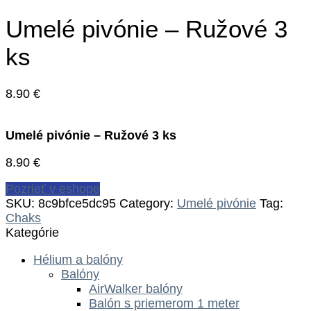
Umelé pivónie – Ružové 3
ks
8.90
€
Umelé pivónie – Ružové 3 ks
8.90
€
Pozrieť v eshope
SKU:
8c9bfce5dc95
Category:
Umelé pivónie
Tag:
Chaks
Kategórie
Hélium a balóny
Balóny
AirWalker balóny
Balón s priemerom 1 meter