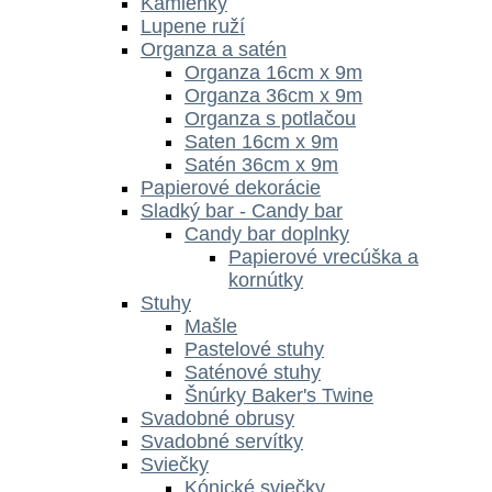
Kamienky
Lupene ruží
Organza a satén
Organza 16cm x 9m
Organza 36cm x 9m
Organza s potlačou
Saten 16cm x 9m
Satén 36cm x 9m
Papierové dekorácie
Sladký bar - Candy bar
Candy bar doplnky
Papierové vrecúška a
kornútky
Stuhy
Mašle
Pastelové stuhy
Saténové stuhy
Šnúrky Baker's Twine
Svadobné obrusy
Svadobné servítky
Sviečky
Kónické sviečky