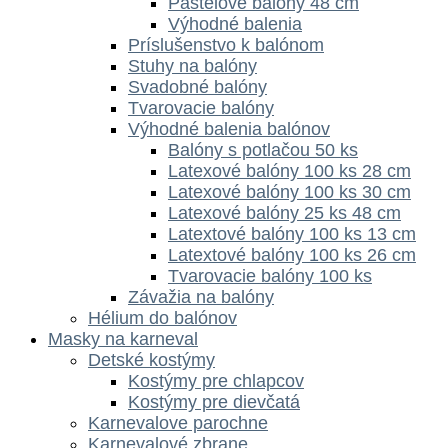
Pastelové balóny 48 cm
Výhodné balenia
Príslušenstvo k balónom
Stuhy na balóny
Svadobné balóny
Tvarovacie balóny
Výhodné balenia balónov
Balóny s potlačou 50 ks
Latexové balóny 100 ks 28 cm
Latexové balóny 100 ks 30 cm
Latexové balóny 25 ks 48 cm
Latextové balóny 100 ks 13 cm
Latextové balóny 100 ks 26 cm
Tvarovacie balóny 100 ks
Závažia na balóny
Hélium do balónov
Masky na karneval
Detské kostýmy
Kostýmy pre chlapcov
Kostýmy pre dievčatá
Karnevalove parochne
Karnevalové zbrane