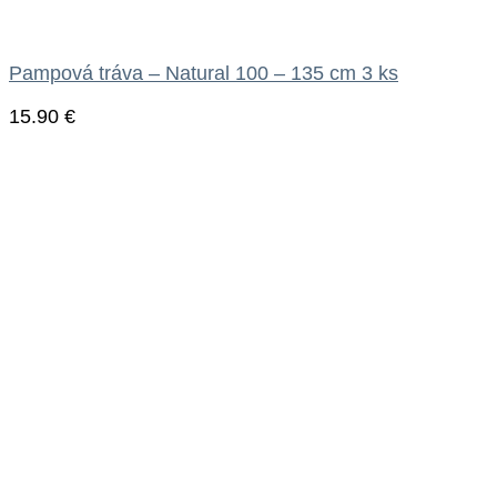
Pampová tráva – Natural 100 – 135 cm 3 ks
15.90
€