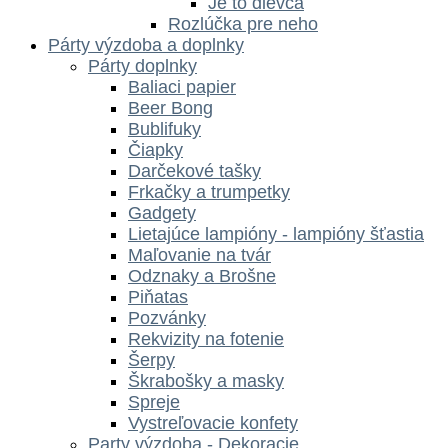
Je to dievča
Rozlúčka pre neho
Párty výzdoba a doplnky
Párty doplnky
Baliaci papier
Beer Bong
Bublifuky
Čiapky
Darčekové tašky
Frkačky a trumpetky
Gadgety
Lietajúce lampióny - lampióny šťastia
Maľovanie na tvár
Odznaky a Brošne
Piňatas
Pozvánky
Rekvizity na fotenie
Šerpy
Škrabošky a masky
Spreje
Vystreľovacie konfety
Party výzdoba - Dekoracie