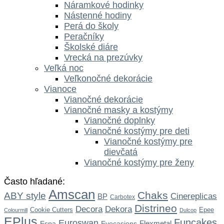
Náramkové hodinky
Nástenné hodiny
Perá do školy
Peračníky
Školské diáre
Vrecká na prezúvky
Veľká noc
Veľkonočné dekorácie
Vianoce
Vianočné dekorácie
Vianočné masky a kostýmy
Vianočné doplnky
Vianočné kostýmy pre deti
Vianočné kostýmy pre
dievčatá
Vianočné kostýmy pre ženy
Často hľadané:
Amscan
Chaks
ABY style
Cinereplicas
BP
Carbotex
Distrineo
Dekora
Decora
Cookie Cutters
Epee
Colourmill
Dulcop
EPlus
Funcakes
Euroswan
Flexmetal
Espa
Eyecasions