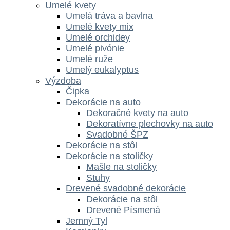
Umelé kvety
Umelá tráva a bavlna
Umelé kvety mix
Umelé orchidey
Umelé pivónie
Umelé ruže
Umelý eukalyptus
Výzdoba
Čipka
Dekorácie na auto
Dekoračné kvety na auto
Dekoratívne plechovky na auto
Svadobné ŠPZ
Dekorácie na stôl
Dekorácie na stoličky
Mašle na stoličky
Stuhy
Drevené svadobné dekorácie
Dekorácie na stôl
Drevené Písmená
Jemný Tyl