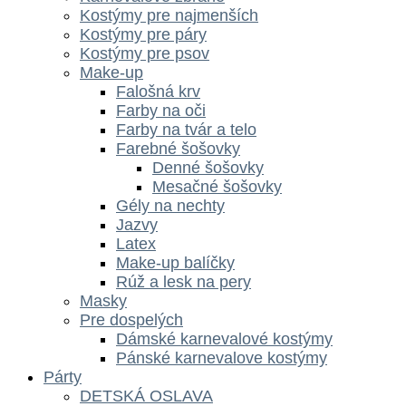
Kostýmy pre najmenších
Kostýmy pre páry
Kostýmy pre psov
Make-up
Falošná krv
Farby na oči
Farby na tvár a telo
Farebné šošovky
Denné šošovky
Mesačné šošovky
Gély na nechty
Jazvy
Latex
Make-up balíčky
Rúž a lesk na pery
Masky
Pre dospelých
Dámské karnevalové kostýmy
Pánské karnevalove kostýmy
Párty
DETSKÁ OSLAVA