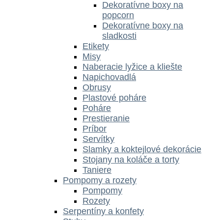
Dekoratívne boxy na
popcorn
Dekoratívne boxy na
sladkosti
Etikety
Misy
Naberacie lyžice a kliešte
Napichovadlá
Obrusy
Plastové poháre
Poháre
Prestieranie
Príbor
Servítky
Slamky a koktejlové dekorácie
Stojany na koláče a torty
Taniere
Pompomy a rozety
Pompomy
Rozety
Serpentíny a konfety