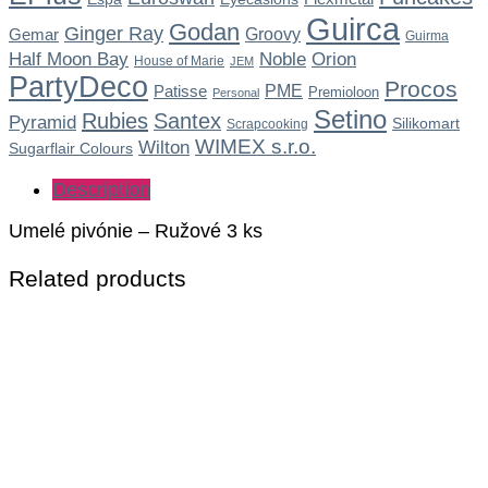
Guirca
Godan
Ginger Ray
Gemar
Groovy
Guirma
Noble
Half Moon Bay
Orion
House of Marie
JEM
PartyDeco
Procos
Patisse
PME
Premioloon
Personal
Setino
Rubies
Santex
Pyramid
Silikomart
Scrapcooking
WIMEX s.r.o.
Wilton
Sugarflair Colours
Description
Umelé pivónie – Ružové 3 ks
Related products