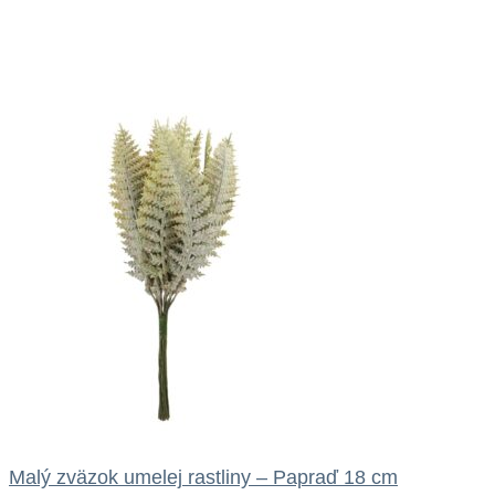
Malý zväzok umelej rastliny – Papraď 18 cm