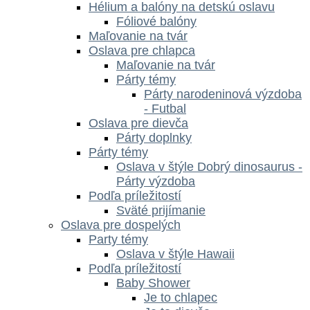
Hélium a balóny na detskú oslavu
Fóliové balóny
Maľovanie na tvár
Oslava pre chlapca
Maľovanie na tvár
Párty témy
Párty narodeninová výzdoba
- Futbal
Oslava pre dievča
Párty doplnky
Párty témy
Oslava v štýle Dobrý dinosaurus -
Párty výzdoba
Podľa príležitostí
Sväté prijímanie
Oslava pre dospelých
Party témy
Oslava v štýle Hawaii
Podľa príležitostí
Baby Shower
Je to chlapec