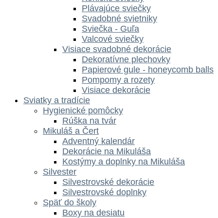
Plávajúce sviečky
Svadobné svietniky
Sviečka - Guľa
Valcové sviečky
Visiace svadobné dekorácie
Dekoratívne plechovky
Papierové gule - honeycomb balls
Pompomy a rozety
Visiace dekorácie
Sviatky a tradície
Hygienické pomôcky
Rúška na tvár
Mikuláš a Čert
Adventný kalendár
Dekorácie na Mikuláša
Kostýmy a doplnky na Mikuláša
Silvester
Silvestrovské dekorácie
Silvestrovské doplnky
Späť do školy
Boxy na desiatu