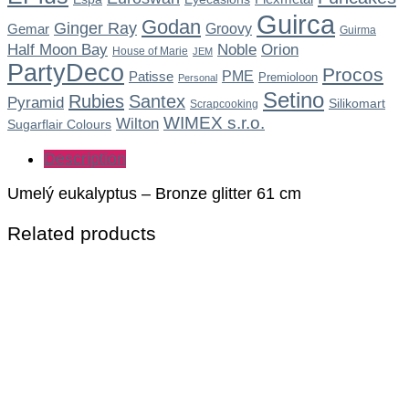
Guirca
Godan
Ginger Ray
Gemar
Groovy
Guirma
Noble
Half Moon Bay
Orion
House of Marie
JEM
PartyDeco
Procos
Patisse
PME
Premioloon
Personal
Setino
Rubies
Santex
Pyramid
Silikomart
Scrapcooking
WIMEX s.r.o.
Wilton
Sugarflair Colours
Description
Umelý eukalyptus – Bronze glitter 61 cm
Related products