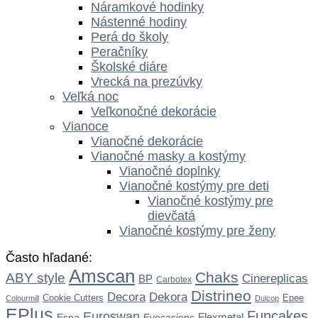
Náramkové hodinky
Nástenné hodiny
Perá do školy
Peračníky
Školské diáre
Vrecká na prezúvky
Veľká noc
Veľkonočné dekorácie
Vianoce
Vianočné dekorácie
Vianočné masky a kostýmy
Vianočné doplnky
Vianočné kostýmy pre deti
Vianočné kostýmy pre
dievčatá
Vianočné kostýmy pre ženy
Často hľadané:
Amscan
Chaks
ABY style
Cinereplicas
BP
Carbotex
Distrineo
Dekora
Decora
Cookie Cutters
Epee
Colourmill
Dulcop
EPlus
Funcakes
Euroswan
Flexmetal
Espa
Eyecasions