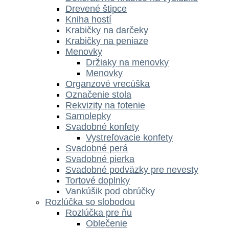
Drevené štipce
Kniha hostí
Krabičky na darčeky
Krabičky na peniaze
Menovky
Držiaky na menovky
Menovky
Organzové vrecúška
Označenie stola
Rekvizity na fotenie
Samolepky
Svadobné konfety
Vystreľovacie konfety
Svadobné perá
Svadobné pierka
Svadobné podväzky pre nevesty
Tortové doplnky
Vankúšik pod obrúčky
Rozlúčka so slobodou
Rozlúčka pre ňu
Oblečenie