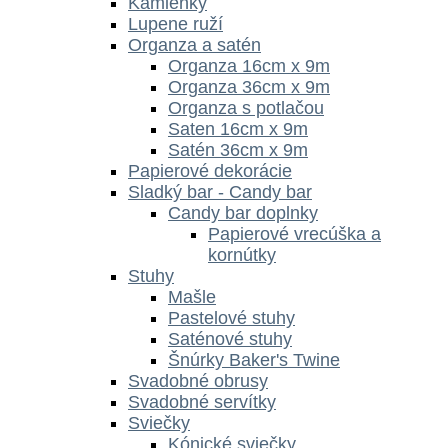
Kamienky
Lupene ruží
Organza a satén
Organza 16cm x 9m
Organza 36cm x 9m
Organza s potlačou
Saten 16cm x 9m
Satén 36cm x 9m
Papierové dekorácie
Sladký bar - Candy bar
Candy bar doplnky
Papierové vrecúška a
kornútky
Stuhy
Mašle
Pastelové stuhy
Saténové stuhy
Šnúrky Baker's Twine
Svadobné obrusy
Svadobné servítky
Sviečky
Kónické sviečky