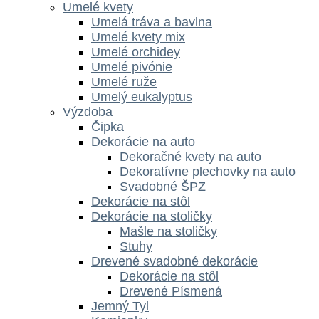
Umelé kvety
Umelá tráva a bavlna
Umelé kvety mix
Umelé orchidey
Umelé pivónie
Umelé ruže
Umelý eukalyptus
Výzdoba
Čipka
Dekorácie na auto
Dekoračné kvety na auto
Dekoratívne plechovky na auto
Svadobné ŠPZ
Dekorácie na stôl
Dekorácie na stoličky
Mašle na stoličky
Stuhy
Drevené svadobné dekorácie
Dekorácie na stôl
Drevené Písmená
Jemný Tyl