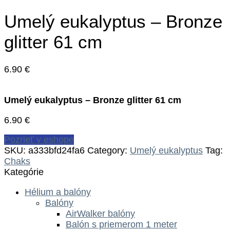
Umelý eukalyptus – Bronze
glitter 61 cm
6.90
€
Umelý eukalyptus – Bronze glitter 61 cm
6.90
€
Pozrieť v eshope
SKU:
a333bfd24fa6
Category:
Umelý eukalyptus
Tag:
Chaks
Kategórie
Hélium a balóny
Balóny
AirWalker balóny
Balón s priemerom 1 meter