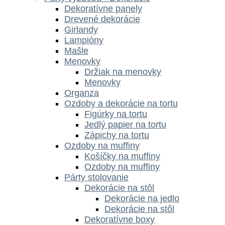
Dekoratívne panely
Drevené dekorácie
Girlandy
Lampióny
Mašle
Menovky
Držiak na menovky
Menovky
Organza
Ozdoby a dekorácie na tortu
Figúrky na tortu
Jedlý papier na tortu
Zápichy na tortu
Ozdoby na muffiny
Košíčky na muffiny
Ozdoby na muffiny
Párty stolovanie
Dekorácie na stôl
Dekorácie na jedlo
Dekorácie na stôl
Dekoratívne boxy