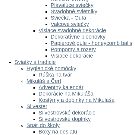
Plávajúce sviečky
Svadobné svietniky
Sviečka - Guľa
Valcové sviečky
Visiace svadobné dekorácie
Dekoratívne plechovky
Papierové gule - honeycomb balls
Pompomy a rozety
Visiace dekorácie
Sviatky a tradície
Hygienické pomôcky
Rúška na tvár
Mikuláš a Čert
Adventný kalendár
Dekorácie na Mikuláša
Kostýmy a doplnky na Mikuláša
Silvester
Silvestrovské dekorácie
Silvestrovské doplnky
Späť do školy
Boxy na desiatu