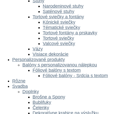
Stuhy
Narodeninové stuhy
Saténové stuhy
Tortové sviečky a fontány
Kónické sviečky
Tématické sviečky
Tortové fontány a prskavky
Tortové sviečky
Valcové sviečky
Vázy
Visiace dekorácie
Personalizované produkty
Balóny s personalizovanou nálepkou
Fóliové balóny s textom
Fóliové balóny - Srdcia s textom
Rôzne
Svadba
Doplnky
Brošne a Spony
Bublifuky
Čelenky
Dekoratívne krabice na výslužku