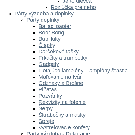
Je to dievča
Rozlúčka pre neho
Párty výzdoba a doplnky
Párty doplnky
Baliaci papier
Beer Bong
Bublifuky
Čiapky
Darčekové tašky
Frkačky a trumpetky
Gadgety
Lietajúce lampióny - lampióny šťastia
Maľovanie na tvár
Odznaky a Brošne
Piňatas
Pozvánky
Rekvizity na fotenie
Šerpy
Škrabošky a masky
Spreje
Vystreľovacie konfety
Party výzdoba - Dekoracie