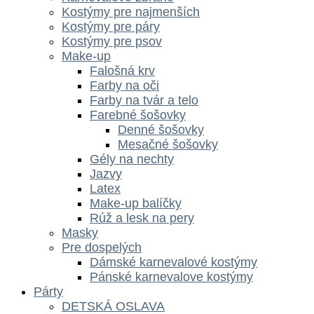
Kostýmy pre najmenších
Kostýmy pre páry
Kostýmy pre psov
Make-up
Falošná krv
Farby na oči
Farby na tvár a telo
Farebné šošovky
Denné šošovky
Mesačné šošovky
Gély na nechty
Jazvy
Latex
Make-up balíčky
Rúž a lesk na pery
Masky
Pre dospelých
Dámské karnevalové kostýmy
Pánské karnevalove kostýmy
Párty
DETSKÁ OSLAVA