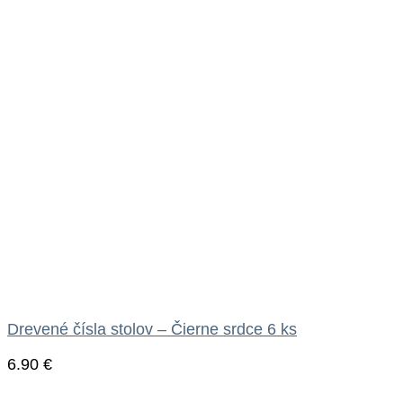
Drevené čísla stolov – Čierne srdce 6 ks
6.90
€