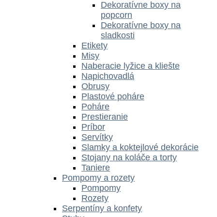
Dekoratívne boxy na
popcorn
Dekoratívne boxy na
sladkosti
Etikety
Misy
Naberacie lyžice a kliešte
Napichovadlá
Obrusy
Plastové poháre
Poháre
Prestieranie
Príbor
Servítky
Slamky a koktejlové dekorácie
Stojany na koláče a torty
Taniere
Pompomy a rozety
Pompomy
Rozety
Serpentíny a konfety