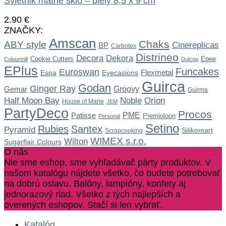
Svietnik matné sklo – biely 8,5 x 9 cm
2.90
€
ZNAČKY:
Amscan
Chaks
ABY style
Cinereplicas
BP
Carbotex
Distrineo
Dekora
Decora
Cookie Cutters
Epee
Colourmill
Dulcop
EPlus
Funcakes
Euroswan
Flexmetal
Espa
Eyecasions
Guirca
Godan
Ginger Ray
Gemar
Groovy
Guirma
Noble
Half Moon Bay
Orion
House of Marie
JEM
PartyDeco
Procos
Patisse
PME
Premioloon
Personal
Setino
Rubies
Santex
Pyramid
Silikomart
Scrapcooking
WIMEX s.r.o.
Wilton
Sugarflair Colours
O nás
Nie sme eshop, sme vyhľadávač párty produktov. V
našom katalógu nájdete všetko, čo budete potrebovať
na dobrú oslavu. Balóny, lampióny, konfety aj
jednorazový riad. Všetko z tých najlepších a
overených eshopov. Stačí si len vybrať.
Katalóg