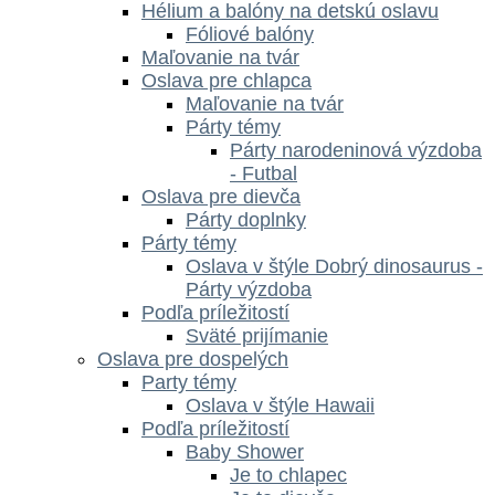
Hélium a balóny na detskú oslavu
Fóliové balóny
Maľovanie na tvár
Oslava pre chlapca
Maľovanie na tvár
Párty témy
Párty narodeninová výzdoba
- Futbal
Oslava pre dievča
Párty doplnky
Párty témy
Oslava v štýle Dobrý dinosaurus -
Párty výzdoba
Podľa príležitostí
Sväté prijímanie
Oslava pre dospelých
Party témy
Oslava v štýle Hawaii
Podľa príležitostí
Baby Shower
Je to chlapec