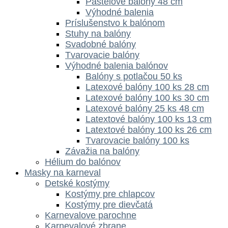
Pastelové balóny 48 cm
Výhodné balenia
Príslušenstvo k balónom
Stuhy na balóny
Svadobné balóny
Tvarovacie balóny
Výhodné balenia balónov
Balóny s potlačou 50 ks
Latexové balóny 100 ks 28 cm
Latexové balóny 100 ks 30 cm
Latexové balóny 25 ks 48 cm
Latextové balóny 100 ks 13 cm
Latextové balóny 100 ks 26 cm
Tvarovacie balóny 100 ks
Závažia na balóny
Hélium do balónov
Masky na karneval
Detské kostýmy
Kostýmy pre chlapcov
Kostýmy pre dievčatá
Karnevalove parochne
Karnevalové zbrane