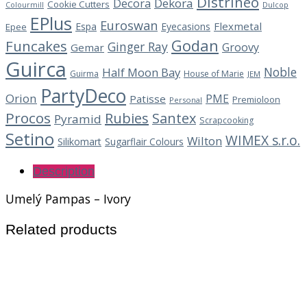
Distrineo
Decora
Dekora
Cookie Cutters
Dulcop
Colourmill
EPlus
Euroswan
Flexmetal
Espa
Eyecasions
Epee
Godan
Funcakes
Ginger Ray
Groovy
Gemar
Guirca
Noble
Half Moon Bay
Guirma
House of Marie
JEM
PartyDeco
Orion
PME
Patisse
Premioloon
Personal
Procos
Rubies
Santex
Pyramid
Scrapcooking
Setino
WIMEX s.r.o.
Wilton
Silikomart
Sugarflair Colours
Description
Umelý Pampas – Ivory
Related products