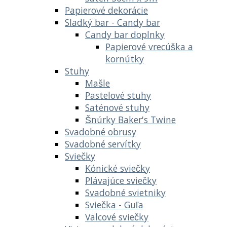
Papierové dekorácie
Sladký bar - Candy bar
Candy bar doplnky
Papierové vrecúška a
kornútky
Stuhy
Mašle
Pastelové stuhy
Saténové stuhy
Šnúrky Baker's Twine
Svadobné obrusy
Svadobné servítky
Sviečky
Kónické sviečky
Plávajúce sviečky
Svadobné svietniky
Sviečka - Guľa
Valcové sviečky