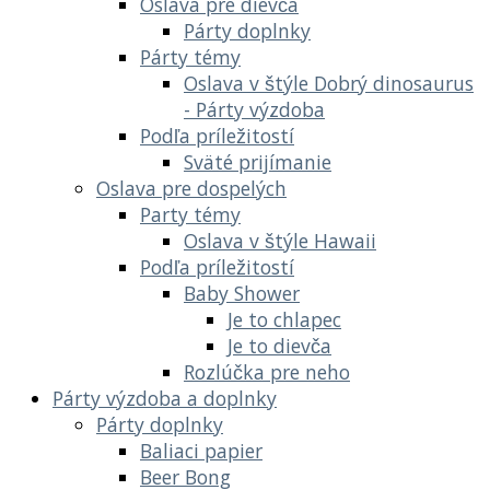
Oslava pre dievča
Párty doplnky
Párty témy
Oslava v štýle Dobrý dinosaurus
- Párty výzdoba
Podľa príležitostí
Sväté prijímanie
Oslava pre dospelých
Party témy
Oslava v štýle Hawaii
Podľa príležitostí
Baby Shower
Je to chlapec
Je to dievča
Rozlúčka pre neho
Párty výzdoba a doplnky
Párty doplnky
Baliaci papier
Beer Bong