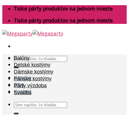
Skip
Tisíce párty produktov na jednom mieste
to
Tisíce párty produktov na jednom mieste
content
Search
Balóny
for:
Detské kostýmy
Dámske kostýmy
Katalóg
Pánske kostýmy
Blog
Párty výzdoba
Kontakt
Svadba
Search
for: