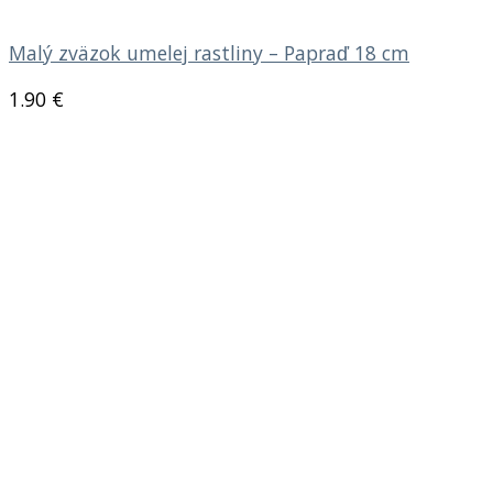
Malý zväzok umelej rastliny – Papraď 18 cm
1.90
€