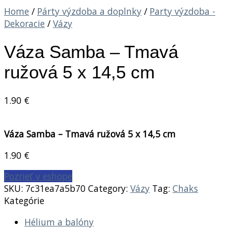
Home
/
Párty výzdoba a doplnky
/
Party výzdoba -
Dekoracie
/
Vázy
Váza Samba – Tmavá
ružová 5 x 14,5 cm
1.90
€
Váza Samba – Tmavá ružová 5 x 14,5 cm
1.90
€
Pozrieť v eshope
SKU:
7c31ea7a5b70
Category:
Vázy
Tag:
Chaks
Kategórie
Hélium a balóny