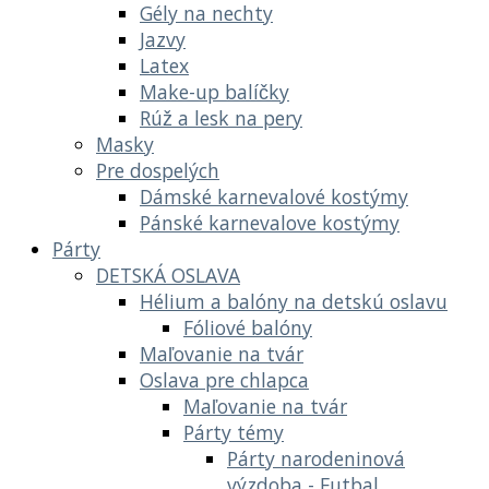
Gély na nechty
Jazvy
Latex
Make-up balíčky
Rúž a lesk na pery
Masky
Pre dospelých
Dámské karnevalové kostýmy
Pánské karnevalove kostýmy
Párty
DETSKÁ OSLAVA
Hélium a balóny na detskú oslavu
Fóliové balóny
Maľovanie na tvár
Oslava pre chlapca
Maľovanie na tvár
Párty témy
Párty narodeninová
výzdoba - Futbal