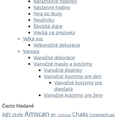
Náramkové hodinky
Nástenné hodiny
Perá do školy
Peračníky
Školské diáre
Vrecká na prezúvky
Veľká noc
Veľkonočné dekorácie
Vianoce
Vianočné dekorácie
Vianočné masky a kostýmy
Vianočné doplnky
Vianočné kostýmy pre deti
Vianočné kostýmy pre
dievčatá
Vianočné kostýmy pre ženy
Často hľadané:
Amscan
Chaks
ABY style
Cinereplicas
BP
Carbotex