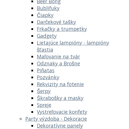
Beer Bong
Bublifuky
Čiapky
Darčekové tašky
Frkačky a trumpetky
Gadgety
Lietajúce lampióny - lampióny
šťastia
Maľovanie na tvár
Odznaky a Brošne
Piňatas
Pozvánky
Rekvizity na fotenie
Šerpy
Škrabošky a masky
Spreje
Vystreľovacie konfety
Party výzdoba - Dekoracie
Dekoratívne panely