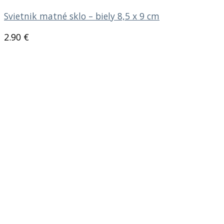
Svietnik matné sklo – biely 8,5 x 9 cm
2.90
€