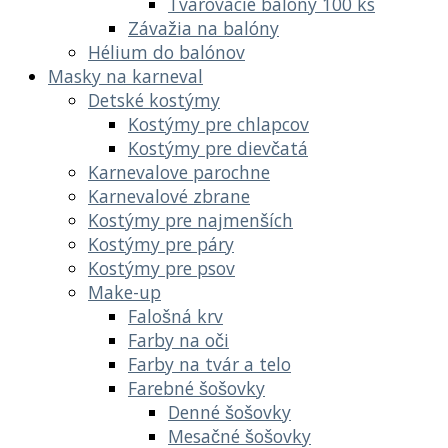
Tvarovacie balóny 100 ks
Závažia na balóny
Hélium do balónov
Masky na karneval
Detské kostýmy
Kostýmy pre chlapcov
Kostýmy pre dievčatá
Karnevalove parochne
Karnevalové zbrane
Kostýmy pre najmenších
Kostýmy pre páry
Kostýmy pre psov
Make-up
Falošná krv
Farby na oči
Farby na tvár a telo
Farebné šošovky
Denné šošovky
Mesačné šošovky