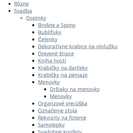
Rôzne
Svadba
Doplnky
Brošne a Spony
Bublifuky
Čelenky
Dekoratívne krabice na výslužku
Drevené štipce
Kniha hostí
Krabičky na darčeky
Krabičky na peniaze
Menovky
Držiaky na menovky
Menovky
Organzové vrecúška
Označenie stola
Rekvizity na fotenie
Samolepky
Svadobné konfety