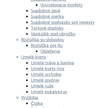
Vystreľovacie konfety
Svadobné perá
Svadobné pierka
Svadobné podväzky pre nevesty
Tortové doplnky
Vankúšik pod obrúčky
Rozlúčka so slobodou
Rozlúčka pre ňu
Oblečenie
Umelé kvety
Umelá tráva a bavlna
Umelé kvety mix
Umelé orchidey
Umelé pivónie
Umelé ruže
Umelý eukalyptus
Výzdoba
Čipka