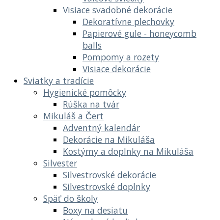
Visiace svadobné dekorácie
Dekoratívne plechovky
Papierové gule - honeycomb
balls
Pompomy a rozety
Visiace dekorácie
Sviatky a tradície
Hygienické pomôcky
Rúška na tvár
Mikuláš a Čert
Adventný kalendár
Dekorácie na Mikuláša
Kostýmy a doplnky na Mikuláša
Silvester
Silvestrovské dekorácie
Silvestrovské doplnky
Späť do školy
Boxy na desiatu