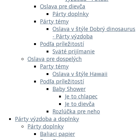
Oslava pre dievča
Párty doplnky
Párty témy
Oslava v štýle Dobrý dinosaurus
- Párty výzdoba
Podľa príležitostí
Sväté prijímanie
Oslava pre dospelých
Party témy
Oslava v štýle Hawaii
Podľa príležitostí
Baby Shower
Je to chlapec
Je to dievča
Rozlúčka pre neho
Párty výzdoba a doplnky
Párty doplnky
Baliaci papier