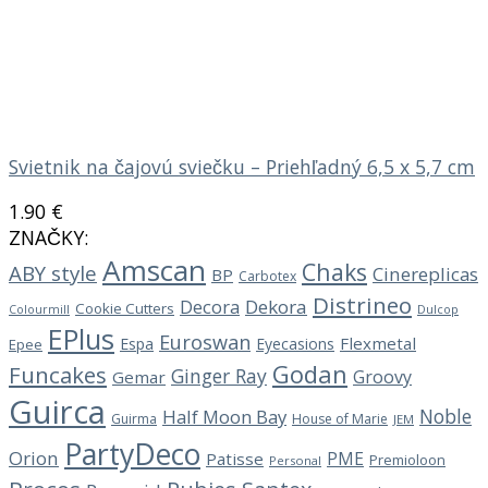
Svietnik na čajovú sviečku – Priehľadný 6,5 x 5,7 cm
1.90
€
ZNAČKY:
Amscan
Chaks
ABY style
Cinereplicas
BP
Carbotex
Distrineo
Decora
Dekora
Cookie Cutters
Dulcop
Colourmill
EPlus
Euroswan
Flexmetal
Espa
Eyecasions
Epee
Godan
Funcakes
Ginger Ray
Groovy
Gemar
Guirca
Noble
Half Moon Bay
Guirma
House of Marie
JEM
PartyDeco
Orion
PME
Patisse
Premioloon
Personal