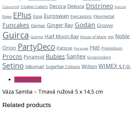
Distrineo
Decora
Dekora
Cookie Cutters
Dulcop
Colourmill
EPlus
Euroswan
Flexmetal
Espa
Eyecasions
Epee
Godan
Funcakes
Ginger Ray
Groovy
Gemar
Guirca
Noble
Half Moon Bay
Guirma
House of Marie
JEM
PartyDeco
Orion
PME
Patisse
Premioloon
Personal
Procos
Rubies
Santex
Pyramid
Scrapcooking
Setino
WIMEX s.r.o.
Wilton
Silikomart
Sugarflair Colours
Description
Váza Samba – Tmavá ružová 5 x 14,5 cm
Related products