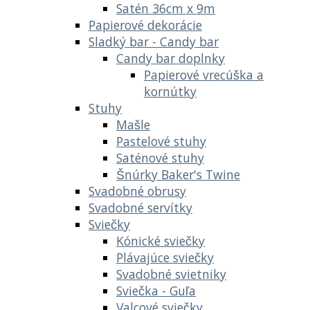
Satén 36cm x 9m
Papierové dekorácie
Sladký bar - Candy bar
Candy bar doplnky
Papierové vrecúška a
kornútky
Stuhy
Mašle
Pastelové stuhy
Saténové stuhy
Šnúrky Baker's Twine
Svadobné obrusy
Svadobné servítky
Sviečky
Kónické sviečky
Plávajúce sviečky
Svadobné svietniky
Sviečka - Guľa
Valcové sviečky