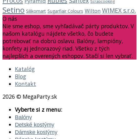
Procos
Rubies
Santex
Pyramid
Scrapcooking
Setino
WIMEX s.r.o.
Wilton
Silikomart
Sugarflair Colours
O nás
Nie sme eshop, sme vyhľadávač párty produktov. V
našom katalógu nájdete všetko, čo budete
potrebovať na dobrú oslavu. Balóny, lampióny,
konfety aj jednorazový riad. Všetko z tých
najlepších a overených eshopov. Stačí si len vybrať.
Katalóg
Blog
Kontakt
2026 © MegaParty.sk
Vyberte si z menu:
Balóny
Detské kostýmy
Dámske kostýmy