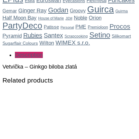
Funcakes
Euroswan
Flexmetal
Espa
Eyecasions
Guirca
Godan
Ginger Ray
Gemar
Groovy
Guirma
Noble
Half Moon Bay
Orion
House of Marie
JEM
PartyDeco
Procos
Patisse
PME
Premioloon
Personal
Setino
Rubies
Santex
Pyramid
Silikomart
Scrapcooking
WIMEX s.r.o.
Wilton
Sugarflair Colours
Description
Vetvička – Ginkgo biloba zlatá
Related products