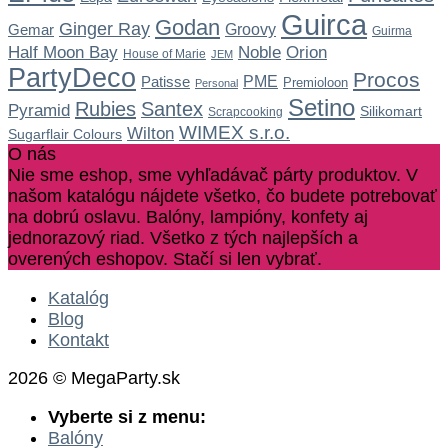
Guirca
Godan
Ginger Ray
Gemar
Groovy
Guirma
Noble
Half Moon Bay
Orion
House of Marie
JEM
PartyDeco
Procos
Patisse
PME
Premioloon
Personal
Setino
Rubies
Santex
Pyramid
Silikomart
Scrapcooking
WIMEX s.r.o.
Wilton
Sugarflair Colours
O nás
Nie sme eshop, sme vyhľadávač párty produktov. V
našom katalógu nájdete všetko, čo budete potrebovať
na dobrú oslavu. Balóny, lampióny, konfety aj
jednorazový riad. Všetko z tých najlepších a
overených eshopov. Stačí si len vybrať.
Katalóg
Blog
Kontakt
2026 © MegaParty.sk
Vyberte si z menu:
Balóny