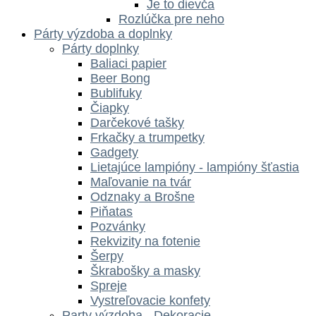
Je to dievča
Rozlúčka pre neho
Párty výzdoba a doplnky
Párty doplnky
Baliaci papier
Beer Bong
Bublifuky
Čiapky
Darčekové tašky
Frkačky a trumpetky
Gadgety
Lietajúce lampióny - lampióny šťastia
Maľovanie na tvár
Odznaky a Brošne
Piňatas
Pozvánky
Rekvizity na fotenie
Šerpy
Škrabošky a masky
Spreje
Vystreľovacie konfety
Party výzdoba - Dekoracie