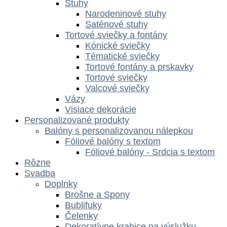
Stuhy
Narodeninové stuhy
Saténové stuhy
Tortové sviečky a fontány
Kónické sviečky
Tématické sviečky
Tortové fontány a prskavky
Tortové sviečky
Valcové sviečky
Vázy
Visiace dekorácie
Personalizované produkty
Balóny s personalizovanou nálepkou
Fóliové balóny s textom
Fóliové balóny - Srdcia s textom
Rôzne
Svadba
Doplnky
Brošne a Spony
Bublifuky
Čelenky
Dekoratívne krabice na výslužku