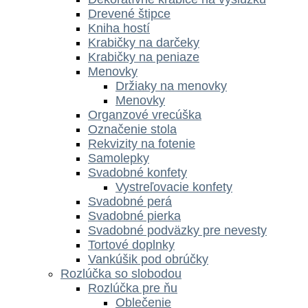
Drevené štipce
Kniha hostí
Krabičky na darčeky
Krabičky na peniaze
Menovky
Držiaky na menovky
Menovky
Organzové vrecúška
Označenie stola
Rekvizity na fotenie
Samolepky
Svadobné konfety
Vystreľovacie konfety
Svadobné perá
Svadobné pierka
Svadobné podväzky pre nevesty
Tortové doplnky
Vankúšik pod obrúčky
Rozlúčka so slobodou
Rozlúčka pre ňu
Oblečenie