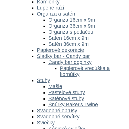
Kamienky
Lupene ruží
Organza a satén
Organza 16cm x 9m
Organza 36cm x 9m
Organza s potlačou
Saten 16cm x 9m
Satén 36cm x 9m
Papierové dekorácie
Sladký bar - Candy bar
Candy bar doplnky
Papierové vrecúška a
kornútky
Stuhy
Mašle
Pastelové stuhy
Saténové stuhy
Šnúrky Baker's Twine
Svadobné obrusy
Svadobné servítky
Sviečky
Kónické sviečky