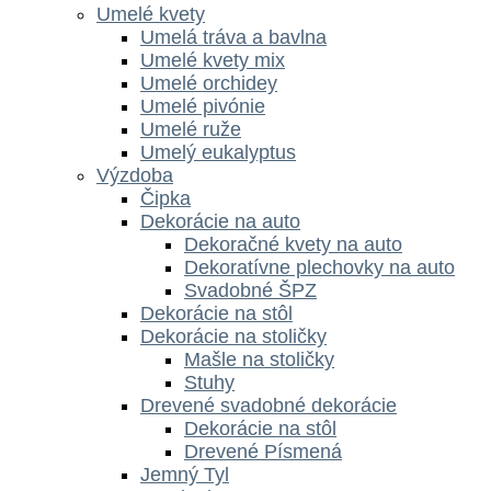
Umelé kvety
Umelá tráva a bavlna
Umelé kvety mix
Umelé orchidey
Umelé pivónie
Umelé ruže
Umelý eukalyptus
Výzdoba
Čipka
Dekorácie na auto
Dekoračné kvety na auto
Dekoratívne plechovky na auto
Svadobné ŠPZ
Dekorácie na stôl
Dekorácie na stoličky
Mašle na stoličky
Stuhy
Drevené svadobné dekorácie
Dekorácie na stôl
Drevené Písmená
Jemný Tyl