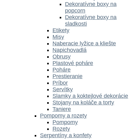
Dekoratívne boxy na
popcorn
Dekoratívne boxy na
sladkosti
Etikety
Misy
Naberacie lyžice a kliešte
Napichovadlá
Obrusy
Plastové poháre
Poháre
Prestieranie
Príbor
Servítky
Slamky a koktejlové dekorácie
Stojany na koláče a torty
Taniere
Pompomy a rozety
Pompomy
Rozety
Serpentíny a konfety