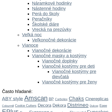
Náramkové hodinky
Nástenné hodiny
Perá do školy
Peračníky
Školské diáre
Vrecká na prezúvky
Veľká noc
Veľkonočné dekorácie
Vianoce
Vianočné dekorácie
Vianočné masky a kostýmy
Vianočné doplnky
Vianočné kostýmy pre deti
Vianočné kostýmy pre
dievčatá
Vianočné kostýmy pre ženy
Často hľadané:
Amscan
Chaks
ABY style
Cinereplicas
BP
Carbotex
Distrineo
Dekora
Decora
Cookie Cutters
Epee
Colourmill
Dulcop
EPlus