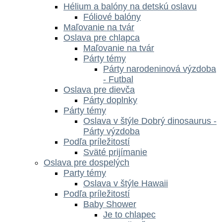
Hélium a balóny na detskú oslavu
Fóliové balóny
Maľovanie na tvár
Oslava pre chlapca
Maľovanie na tvár
Párty témy
Párty narodeninová výzdoba
- Futbal
Oslava pre dievča
Párty doplnky
Párty témy
Oslava v štýle Dobrý dinosaurus -
Párty výzdoba
Podľa príležitostí
Sväté prijímanie
Oslava pre dospelých
Party témy
Oslava v štýle Hawaii
Podľa príležitostí
Baby Shower
Je to chlapec