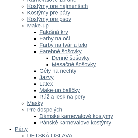
Kostýmy pre najmenších
Kostýmy pre páry
Kostýmy pre psov
Make-up
Falošná krv
Farby na oči
Farby na tvár a telo
Farebné šošovky
Denné šošovky
Mesačné šošovky
Gély na nechty
Jazvy
Latex
Make-up balíčky
Rúž a lesk na pery
Masky
Pre dospelých
Dámské karnevalové kostýmy
Pánské karnevalove kostýmy
Párty
DETSKÁ OSLAVA