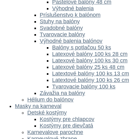
Pastelové balóny 48 cm
Výhodné balenia
Príslušenstvo k balónom
Stuhy na balóny
Svadobné balóny
Tvarovacie balóny
Výhodné balenia balónov
Balóny s potlačou 50 ks
Latexové balóny 100 ks 28 cm
Latexové balóny 100 ks 30 cm
Latexové balóny 25 ks 48 cm
Latextové balóny 100 ks 13 cm
Latextové balóny 100 ks 26 cm
Tvarovacie balóny 100 ks
Závažia na balóny
Hélium do balónov
Masky na karneval
Detské kostýmy
Kostýmy pre chlapcov
Kostýmy pre dievčatá
Karnevalove parochne
Karnevalové zbrane