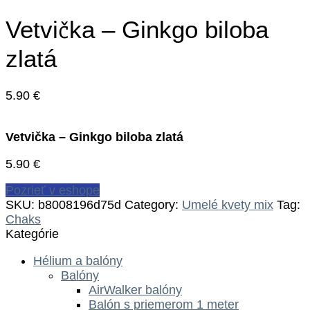
Vetvička – Ginkgo biloba
zlatá
5.90
€
Vetvička – Ginkgo biloba zlatá
5.90
€
Pozrieť v eshope
SKU:
b8008196d75d
Category:
Umelé kvety mix
Tag:
Chaks
Kategórie
Hélium a balóny
Balóny
AirWalker balóny
Balón s priemerom 1 meter