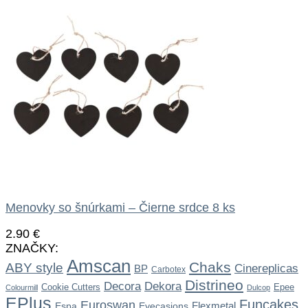
Menovky so šnúrkami – Čierne srdce 8 ks
2.90
€
ZNAČKY:
Amscan
Chaks
ABY style
Cinereplicas
BP
Carbotex
Distrineo
Dekora
Decora
Cookie Cutters
Epee
Colourmill
Dulcop
EPlus
Funcakes
Euroswan
Flexmetal
Espa
Eyecasions