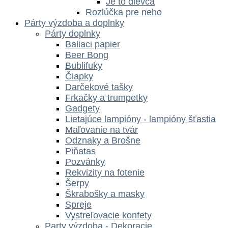
Je to dievča
Rozlúčka pre neho
Párty výzdoba a doplnky
Párty doplnky
Baliaci papier
Beer Bong
Bublifuky
Čiapky
Darčekové tašky
Frkačky a trumpetky
Gadgety
Lietajúce lampióny - lampióny šťastia
Maľovanie na tvár
Odznaky a Brošne
Piňatas
Pozvánky
Rekvizity na fotenie
Šerpy
Škrabošky a masky
Spreje
Vystreľovacie konfety
Party výzdoba - Dekoracie