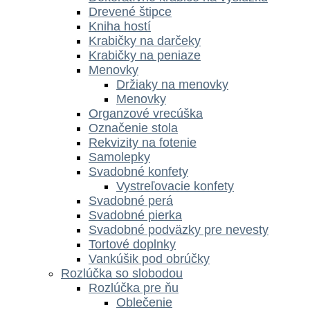
Drevené štipce
Kniha hostí
Krabičky na darčeky
Krabičky na peniaze
Menovky
Držiaky na menovky
Menovky
Organzové vrecúška
Označenie stola
Rekvizity na fotenie
Samolepky
Svadobné konfety
Vystreľovacie konfety
Svadobné perá
Svadobné pierka
Svadobné podväzky pre nevesty
Tortové doplnky
Vankúšik pod obrúčky
Rozlúčka so slobodou
Rozlúčka pre ňu
Oblečenie