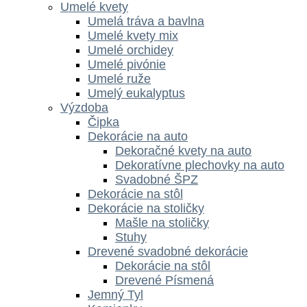
Umelé kvety
Umelá tráva a bavlna
Umelé kvety mix
Umelé orchidey
Umelé pivónie
Umelé ruže
Umelý eukalyptus
Výzdoba
Čipka
Dekorácie na auto
Dekoračné kvety na auto
Dekoratívne plechovky na auto
Svadobné ŠPZ
Dekorácie na stôl
Dekorácie na stoličky
Mašle na stoličky
Stuhy
Drevené svadobné dekorácie
Dekorácie na stôl
Drevené Písmená
Jemný Tyl