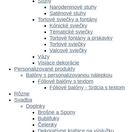
Stuhy
Narodeninové stuhy
Saténové stuhy
Tortové sviečky a fontány
Kónické sviečky
Tématické sviečky
Tortové fontány a prskavky
Tortové sviečky
Valcové sviečky
Vázy
Visiace dekorácie
Personalizované produkty
Balóny s personalizovanou nálepkou
Fóliové balóny s textom
Fóliové balóny - Srdcia s textom
Rôzne
Svadba
Doplnky
Brošne a Spony
Bublifuky
Čelenky
Dekoratívne krabice na výslužku