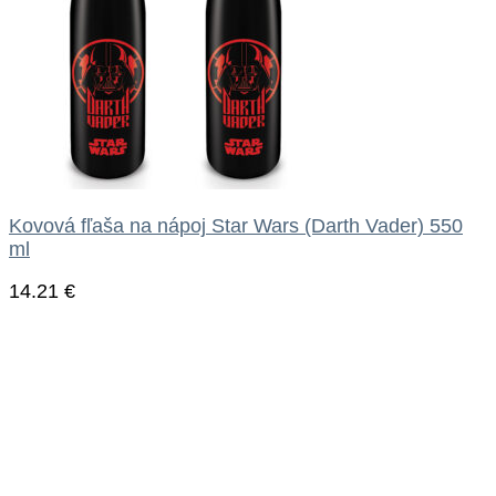
Kovová fľaša na nápoj Star Wars (Darth Vader) 550
ml
14.21
€