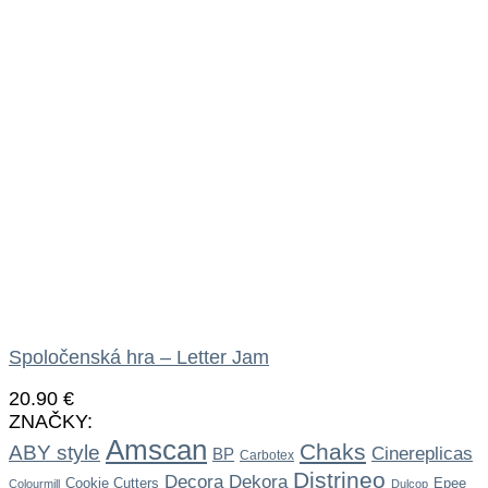
Spoločenská hra – Letter Jam
20.90
€
ZNAČKY:
Amscan
Chaks
ABY style
Cinereplicas
BP
Carbotex
Distrineo
Dekora
Decora
Cookie Cutters
Epee
Colourmill
Dulcop