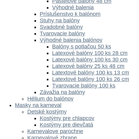
Pastelové balóny 48 cm
Výhodné balenia
Príslušenstvo k balónom
Stuhy na balóny
Svadobné balóny
Tvarovacie balóny
Výhodné balenia balónov
Balóny s potlačou 50 ks
Latexové balóny 100 ks 28 cm
Latexové balóny 100 ks 30 cm
Latexové balóny 25 ks 48 cm
Latextové balóny 100 ks 13 cm
Latextové balóny 100 ks 26 cm
Tvarovacie balóny 100 ks
Závažia na balóny
Hélium do balónov
Masky na karneval
Detské kostýmy
Kostýmy pre chlapcov
Kostýmy pre dievčatá
Karnevalove parochne
Karnevalové zbrane