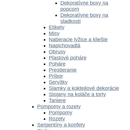
Dekoratívne boxy na
popcorn
Dekoratívne boxy na
sladkosti
Etikety
Misy
Naberacie lyžice a kliešte
Napichovadlá
Obrusy
Plastové poháre
Poháre
Prestieranie
Príbor
Servítky
Slamky a koktejlové dekorácie
Stojany na koláče a torty
Taniere
Pompomy a rozety
Pompomy
Rozety
Serpentíny a konfety