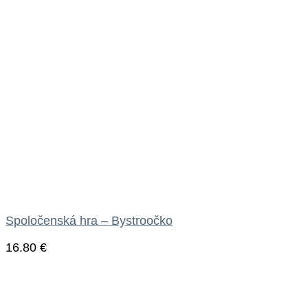
Spoločenská hra – Bystroočko
16.80
€