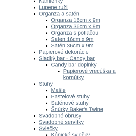
Kamienky
Lupene ruží
Organza a satén
Organza 16cm x 9m
Organza 36cm x 9m
Organza s potlačou
Saten 16cm x 9m
Satén 36cm x 9m
Papierové dekorácie
Sladký bar - Candy bar
Candy bar doplnky
Papierové vrecúška a
kornútky
Stuhy
Mašle
Pastelové stuhy
Saténové stuhy
Šnúrky Baker's Twine
Svadobné obrusy
Svadobné servítky
Sviečky
Kónické sviečky