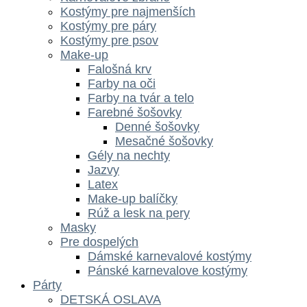
Kostýmy pre najmenších
Kostýmy pre páry
Kostýmy pre psov
Make-up
Falošná krv
Farby na oči
Farby na tvár a telo
Farebné šošovky
Denné šošovky
Mesačné šošovky
Gély na nechty
Jazvy
Latex
Make-up balíčky
Rúž a lesk na pery
Masky
Pre dospelých
Dámské karnevalové kostýmy
Pánské karnevalove kostýmy
Párty
DETSKÁ OSLAVA