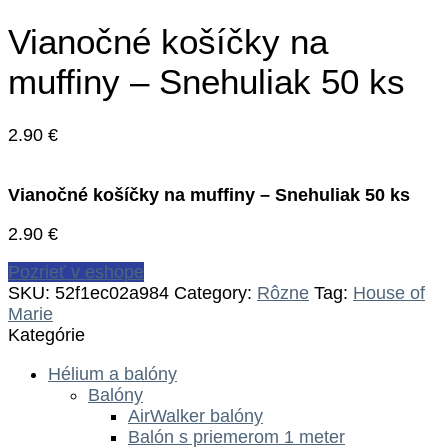
Vianočné košíčky na
muffiny – Snehuliak 50 ks
2.90
€
Vianočné košíčky na muffiny – Snehuliak 50 ks
2.90
€
Pozrieť v eshope
SKU:
52f1ec02a984
Category:
Rôzne
Tag:
House of
Marie
Kategórie
Hélium a balóny
Balóny
AirWalker balóny
Balón s priemerom 1 meter