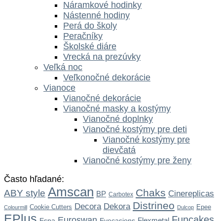
Náramkové hodinky
Nástenné hodiny
Perá do školy
Peračníky
Školské diáre
Vrecká na prezúvky
Veľká noc
Veľkonočné dekorácie
Vianoce
Vianočné dekorácie
Vianočné masky a kostýmy
Vianočné doplnky
Vianočné kostýmy pre deti
Vianočné kostýmy pre
dievčatá
Vianočné kostýmy pre ženy
Často hľadané:
Amscan
Chaks
ABY style
Cinereplicas
BP
Carbotex
Distrineo
Dekora
Decora
Cookie Cutters
Epee
Colourmill
Dulcop
EPlus
Funcakes
Euroswan
Flexmetal
Espa
Eyecasions