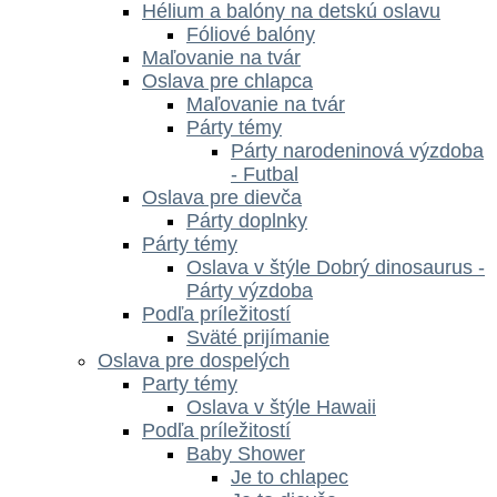
Hélium a balóny na detskú oslavu
Fóliové balóny
Maľovanie na tvár
Oslava pre chlapca
Maľovanie na tvár
Párty témy
Párty narodeninová výzdoba
- Futbal
Oslava pre dievča
Párty doplnky
Párty témy
Oslava v štýle Dobrý dinosaurus -
Párty výzdoba
Podľa príležitostí
Sväté prijímanie
Oslava pre dospelých
Party témy
Oslava v štýle Hawaii
Podľa príležitostí
Baby Shower
Je to chlapec