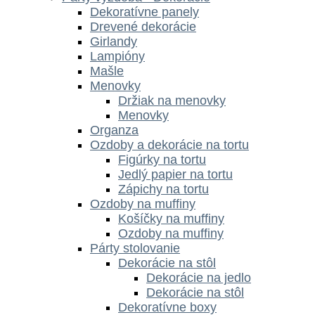
Dekoratívne panely
Drevené dekorácie
Girlandy
Lampióny
Mašle
Menovky
Držiak na menovky
Menovky
Organza
Ozdoby a dekorácie na tortu
Figúrky na tortu
Jedlý papier na tortu
Zápichy na tortu
Ozdoby na muffiny
Košíčky na muffiny
Ozdoby na muffiny
Párty stolovanie
Dekorácie na stôl
Dekorácie na jedlo
Dekorácie na stôl
Dekoratívne boxy