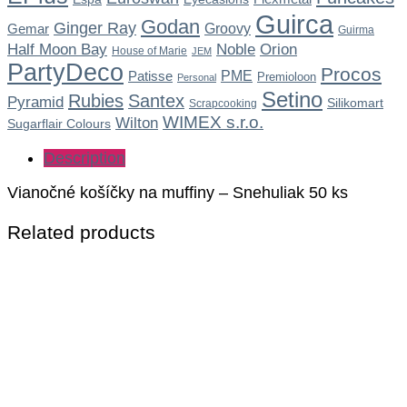
Guirca
Godan
Ginger Ray
Gemar
Groovy
Guirma
Noble
Half Moon Bay
Orion
House of Marie
JEM
PartyDeco
Procos
Patisse
PME
Premioloon
Personal
Setino
Rubies
Santex
Pyramid
Silikomart
Scrapcooking
WIMEX s.r.o.
Wilton
Sugarflair Colours
Description
Vianočné košíčky na muffiny – Snehuliak 50 ks
Related products