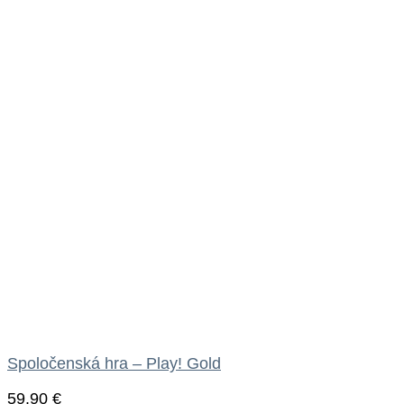
Spoločenská hra – Play! Gold
59.90
€