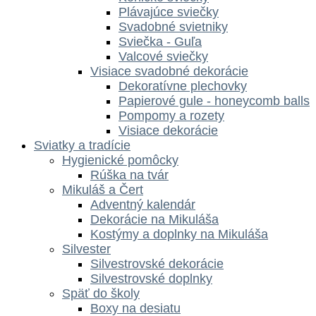
Plávajúce sviečky
Svadobné svietniky
Sviečka - Guľa
Valcové sviečky
Visiace svadobné dekorácie
Dekoratívne plechovky
Papierové gule - honeycomb balls
Pompomy a rozety
Visiace dekorácie
Sviatky a tradície
Hygienické pomôcky
Rúška na tvár
Mikuláš a Čert
Adventný kalendár
Dekorácie na Mikuláša
Kostýmy a doplnky na Mikuláša
Silvester
Silvestrovské dekorácie
Silvestrovské doplnky
Späť do školy
Boxy na desiatu