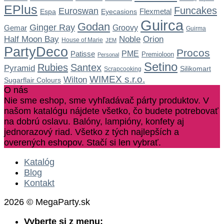
EPlus
Funcakes
Euroswan
Flexmetal
Espa
Eyecasions
Guirca
Godan
Ginger Ray
Gemar
Groovy
Guirma
Noble
Half Moon Bay
Orion
House of Marie
JEM
PartyDeco
Procos
Patisse
PME
Premioloon
Personal
Setino
Rubies
Santex
Pyramid
Silikomart
Scrapcooking
WIMEX s.r.o.
Wilton
Sugarflair Colours
O nás
Nie sme eshop, sme vyhľadávač párty produktov. V
našom katalógu nájdete všetko, čo budete potrebovať
na dobrú oslavu. Balóny, lampióny, konfety aj
jednorazový riad. Všetko z tých najlepších a
overených eshopov. Stačí si len vybrať.
Katalóg
Blog
Kontakt
2026 © MegaParty.sk
Vyberte si z menu: