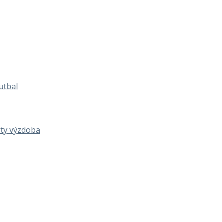
utbal
rty výzdoba