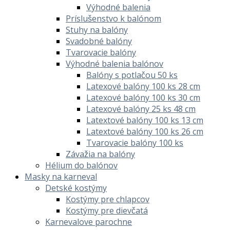
Výhodné balenia
Príslušenstvo k balónom
Stuhy na balóny
Svadobné balóny
Tvarovacie balóny
Výhodné balenia balónov
Balóny s potlačou 50 ks
Latexové balóny 100 ks 28 cm
Latexové balóny 100 ks 30 cm
Latexové balóny 25 ks 48 cm
Latextové balóny 100 ks 13 cm
Latextové balóny 100 ks 26 cm
Tvarovacie balóny 100 ks
Závažia na balóny
Hélium do balónov
Masky na karneval
Detské kostýmy
Kostýmy pre chlapcov
Kostýmy pre dievčatá
Karnevalove parochne