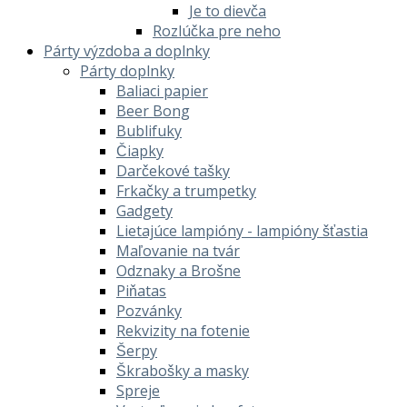
Je to dievča
Rozlúčka pre neho
Párty výzdoba a doplnky
Párty doplnky
Baliaci papier
Beer Bong
Bublifuky
Čiapky
Darčekové tašky
Frkačky a trumpetky
Gadgety
Lietajúce lampióny - lampióny šťastia
Maľovanie na tvár
Odznaky a Brošne
Piňatas
Pozvánky
Rekvizity na fotenie
Šerpy
Škrabošky a masky
Spreje