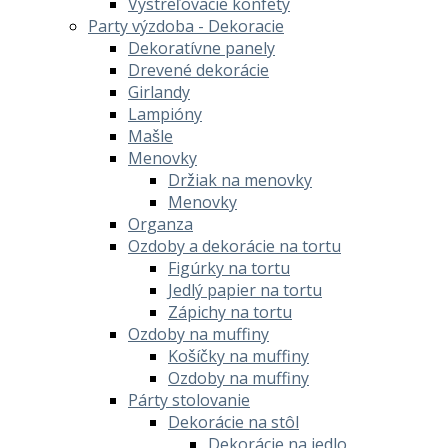
Vystreľovacie konfety
Party výzdoba - Dekoracie
Dekoratívne panely
Drevené dekorácie
Girlandy
Lampióny
Mašle
Menovky
Držiak na menovky
Menovky
Organza
Ozdoby a dekorácie na tortu
Figúrky na tortu
Jedlý papier na tortu
Zápichy na tortu
Ozdoby na muffiny
Košíčky na muffiny
Ozdoby na muffiny
Párty stolovanie
Dekorácie na stôl
Dekorácie na jedlo