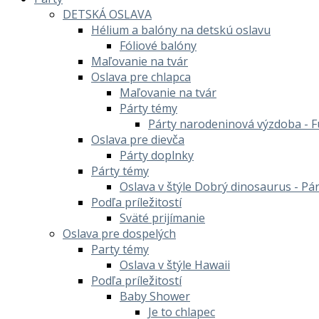
DETSKÁ OSLAVA
Hélium a balóny na detskú oslavu
Fóliové balóny
Maľovanie na tvár
Oslava pre chlapca
Maľovanie na tvár
Párty témy
Párty narodeninová výzdoba - F
Oslava pre dievča
Párty doplnky
Párty témy
Oslava v štýle Dobrý dinosaurus - Pá
Podľa príležitostí
Sväté prijímanie
Oslava pre dospelých
Party témy
Oslava v štýle Hawaii
Podľa príležitostí
Baby Shower
Je to chlapec