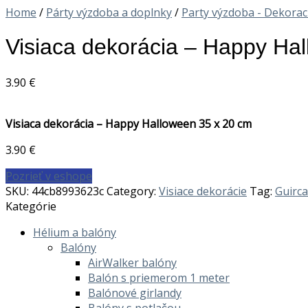
Home
/
Párty výzdoba a doplnky
/
Party výzdoba - Dekorac
Visiaca dekorácia – Happy Ha
3.90
€
Visiaca dekorácia – Happy Halloween 35 x 20 cm
3.90
€
Pozrieť v eshope
SKU:
44cb8993623c
Category:
Visiace dekorácie
Tag:
Guirca
Kategórie
Hélium a balóny
Balóny
AirWalker balóny
Balón s priemerom 1 meter
Balónové girlandy
Balóny s potlačou