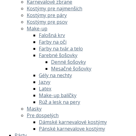
Karnevalové zbrane
Kostýmy pre najmenších
Kostýmy pre páry
Kostýmy pre psov
Make-up
Falošná krv
Farby na oči
Farby na tvár a telo
Farebné šošovky
Denné šošovky
Mesačné šošovky
Gély na nechty
Jazvy
Latex
Make-up balíčky
Rúž a lesk na pery
Masky
Pre dospelých
Dámské karnevalové kostýmy
Pánské karnevalove kostýmy
Párty