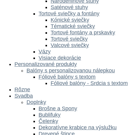
Narodeninové stuhy
Saténové stuhy
Tortové sviečky a fontány
Kónické sviečky
Tématické sviečky
Tortové fontány a prskavky
Tortové sviečky
Valcové sviečky
Vázy
Visiace dekorácie
Personalizované produkty
Balóny s personalizovanou nálepkou
Fóliové balóny s textom
Fóliové balóny - Srdcia s textom
Rôzne
Svadba
Doplnky
Brošne a Spony
Bublifuky
Čelenky
Dekoratívne krabice na výslužku
Drevené štipce