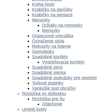
Kniha hostí
Krabičky na darčeky
Krabičky na peniaze
Menovky
Držiaky na menovky
Menovky
Organzové vrecúška
Označenie stola
Rekvizity na fotenie
Samolepky
Svadobné konfety
Vystreľovacie konfety
Svadobné perá
Svadobné pierka
Svadobné podväzky pre nevesty
Tortové doplnky
Vankúšik pod obrúčky
Rozlúčka so slobodou
Rozlúčka pre ňu
Oblečenie
Umelé kvety