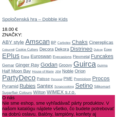
Spoločenská hra – Dobble Kids
18.00
€
ZNAČKY:
Amscan
Chaks
ABY style
Cinereplicas
BP
Carbotex
Distrineo
Dekora
Decora
Cookie Cutters
Epee
Colourmill
Dulcop
EPlus
Funcakes
Euroswan
Flexmetal
Espa
Eyecasions
Guirca
Godan
Ginger Ray
Gemar
Groovy
Guirma
Noble
Half Moon Bay
Orion
House of Marie
JEM
PartyDeco
Procos
Patisse
PME
Premioloon
Personal
Setino
Rubies
Santex
Pyramid
Silikomart
Scrapcooking
WIMEX s.r.o.
Wilton
Sugarflair Colours
O nás
Nie sme eshop, sme vyhľadávač párty produktov. V
našom katalógu nájdete všetko, čo budete potrebovať
na dobrú oslavu. Balóny, lampióny, konfety aj