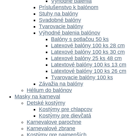
Výhodné balenia
Príslušenstvo k balónom
Stuhy na balóny
Svadobné balóny
Tvarovacie balóny
Výhodné balenia balónov
Balóny s potlačou 50 ks
Latexové balóny 100 ks 28 cm
Latexové balóny 100 ks 30 cm
Latexové balóny 25 ks 48 cm
Latextové balóny 100 ks 13 cm
Latextové balóny 100 ks 26 cm
Tvarovacie balóny 100 ks
Závažia na balóny
Hélium do balónov
Masky na karneval
Detské kostýmy
Kostýmy pre chlapcov
Kostýmy pre dievčatá
Karnevalove parochne
Karnevalové zbrane
Kostýmy pre najmenších