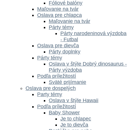
Fóliové balóny
Maľovanie na tvár
Oslava pre chlapca
Maľovanie na tvár
Párty témy
Párty narodeninová výzdoba
- Futbal
Oslava pre dievča
Párty doplnky
Párty témy
Oslava v štýle Dobrý dinosaurus -
Párty výzdoba
Podľa príležitostí
Sväté prijímanie
Oslava pre dospelých
Party témy
Oslava v štýle Hawaii
Podľa príležitostí
Baby Shower
Je to chlapec
Je to dievča