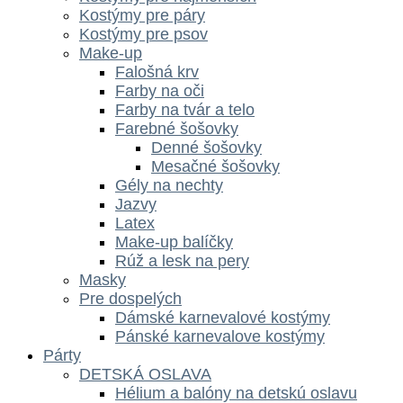
Kostýmy pre páry
Kostýmy pre psov
Make-up
Falošná krv
Farby na oči
Farby na tvár a telo
Farebné šošovky
Denné šošovky
Mesačné šošovky
Gély na nechty
Jazvy
Latex
Make-up balíčky
Rúž a lesk na pery
Masky
Pre dospelých
Dámské karnevalové kostýmy
Pánské karnevalove kostýmy
Párty
DETSKÁ OSLAVA
Hélium a balóny na detskú oslavu