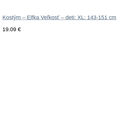
Kostým – Elfka Veľkosť – deti: XL: 143-151 cm
19.09
€