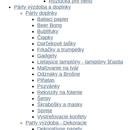
Rozlúčka pre neho
Párty výzdoba a doplnky
Párty doplnky
Baliaci papier
Beer Bong
Bublifuky
Čiapky
Darčekové tašky
Frkačky a trumpetky
Gadgety
Lietajúce lampióny - lampióny šťastia
Maľovanie na tvár
Odznaky a Brošne
Piňatas
Pozvánky
Rekvizity na fotenie
Šerpy
Škrabošky a masky
Spreje
Vystreľovacie konfety
Party výzdoba - Dekoracie
Dekoratívne panely