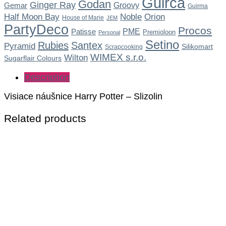
Guirca
Godan
Ginger Ray
Gemar
Groovy
Guirma
Noble
Half Moon Bay
Orion
House of Marie
JEM
PartyDeco
Procos
Patisse
PME
Premioloon
Personal
Setino
Rubies
Santex
Pyramid
Silikomart
Scrapcooking
WIMEX s.r.o.
Wilton
Sugarflair Colours
Description
Visiace náušnice Harry Potter – Slizolin
Related products