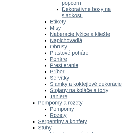
popcorn
Dekoratívne boxy na
sladkosti
Etikety
Misy
Naberacie lyžice a kliešte
Napichovadlá
Obrusy
Plastové poháre
Poháre
Prestieranie
Príbor
Servítky
Slamky a koktejlové dekorácie
Stojany na koláče a torty
Taniere
Pompomy a rozety
Pompomy
Rozety
Serpentíny a konfety
Stuhy