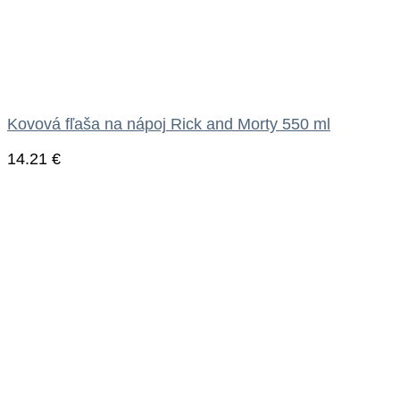
Kovová fľaša na nápoj Rick and Morty 550 ml
14.21
€