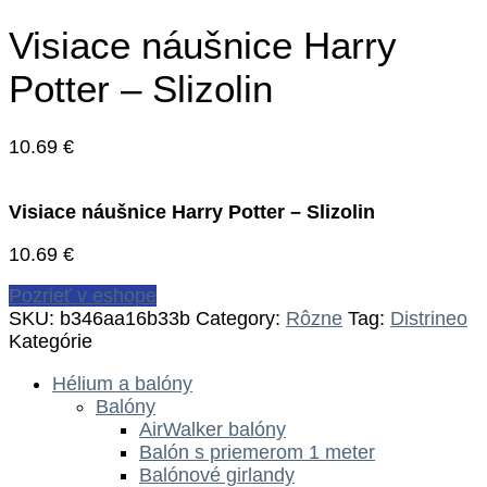
Visiace náušnice Harry
Potter – Slizolin
10.69
€
Visiace náušnice Harry Potter – Slizolin
10.69
€
Pozrieť v eshope
SKU:
b346aa16b33b
Category:
Rôzne
Tag:
Distrineo
Kategórie
Hélium a balóny
Balóny
AirWalker balóny
Balón s priemerom 1 meter
Balónové girlandy