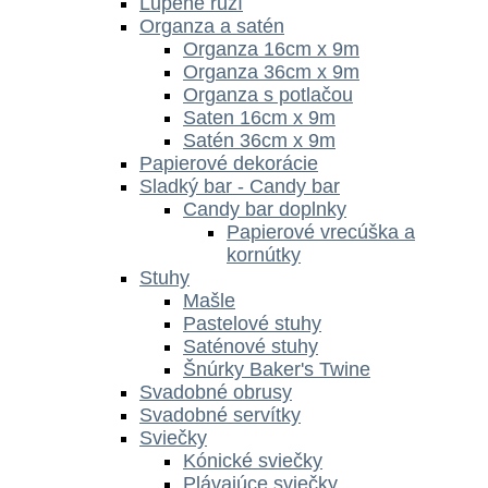
Lupene ruží
Organza a satén
Organza 16cm x 9m
Organza 36cm x 9m
Organza s potlačou
Saten 16cm x 9m
Satén 36cm x 9m
Papierové dekorácie
Sladký bar - Candy bar
Candy bar doplnky
Papierové vrecúška a
kornútky
Stuhy
Mašle
Pastelové stuhy
Saténové stuhy
Šnúrky Baker's Twine
Svadobné obrusy
Svadobné servítky
Sviečky
Kónické sviečky
Plávajúce sviečky