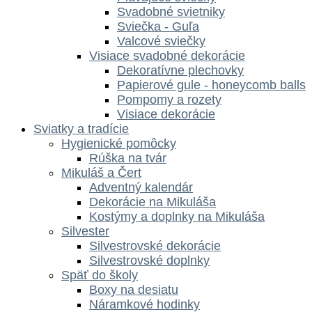
Svadobné svietniky
Sviečka - Guľa
Valcové sviečky
Visiace svadobné dekorácie
Dekoratívne plechovky
Papierové gule - honeycomb balls
Pompomy a rozety
Visiace dekorácie
Sviatky a tradície
Hygienické pomôcky
Rúška na tvár
Mikuláš a Čert
Adventný kalendár
Dekorácie na Mikuláša
Kostýmy a doplnky na Mikuláša
Silvester
Silvestrovské dekorácie
Silvestrovské doplnky
Späť do školy
Boxy na desiatu
Náramkové hodinky