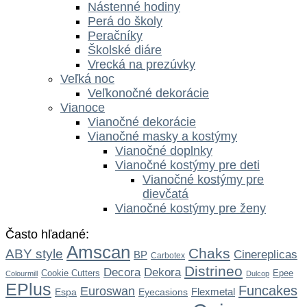
Nástenné hodiny
Perá do školy
Peračníky
Školské diáre
Vrecká na prezúvky
Veľká noc
Veľkonočné dekorácie
Vianoce
Vianočné dekorácie
Vianočné masky a kostýmy
Vianočné doplnky
Vianočné kostýmy pre deti
Vianočné kostýmy pre
dievčatá
Vianočné kostýmy pre ženy
Často hľadané:
Amscan
Chaks
ABY style
Cinereplicas
BP
Carbotex
Distrineo
Dekora
Decora
Cookie Cutters
Epee
Colourmill
Dulcop
EPlus
Funcakes
Euroswan
Flexmetal
Espa
Eyecasions