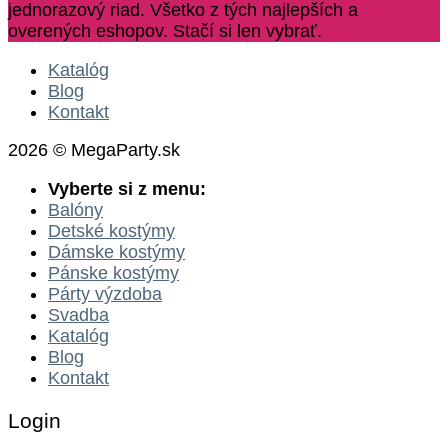
jednorazový riad. Všetko z tých najlepších a
overených eshopov. Stačí si len vybrať.
Katalóg
Blog
Kontakt
2026 © MegaParty.sk
Vyberte si z menu:
Balóny
Detské kostýmy
Dámske kostýmy
Pánske kostýmy
Párty výzdoba
Svadba
Katalóg
Blog
Kontakt
Login