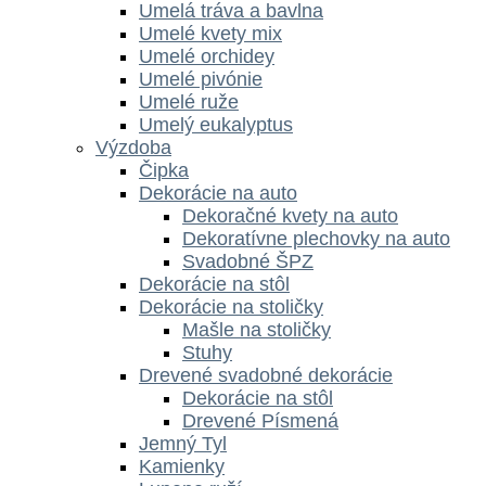
Umelá tráva a bavlna
Umelé kvety mix
Umelé orchidey
Umelé pivónie
Umelé ruže
Umelý eukalyptus
Výzdoba
Čipka
Dekorácie na auto
Dekoračné kvety na auto
Dekoratívne plechovky na auto
Svadobné ŠPZ
Dekorácie na stôl
Dekorácie na stoličky
Mašle na stoličky
Stuhy
Drevené svadobné dekorácie
Dekorácie na stôl
Drevené Písmená
Jemný Tyl
Kamienky