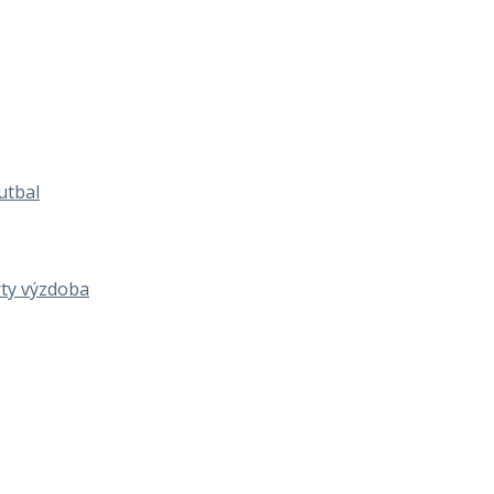
utbal
rty výzdoba