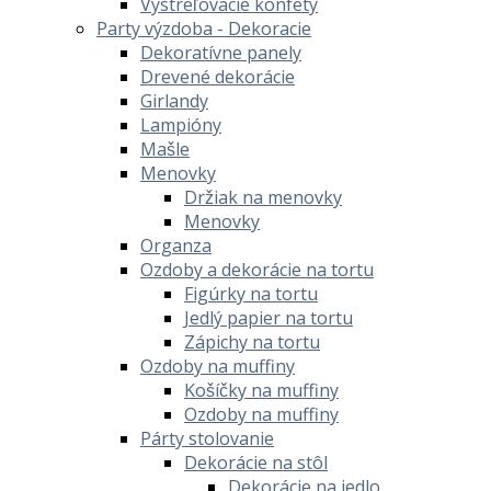
Vystreľovacie konfety
Party výzdoba - Dekoracie
Dekoratívne panely
Drevené dekorácie
Girlandy
Lampióny
Mašle
Menovky
Držiak na menovky
Menovky
Organza
Ozdoby a dekorácie na tortu
Figúrky na tortu
Jedlý papier na tortu
Zápichy na tortu
Ozdoby na muffiny
Košíčky na muffiny
Ozdoby na muffiny
Párty stolovanie
Dekorácie na stôl
Dekorácie na jedlo