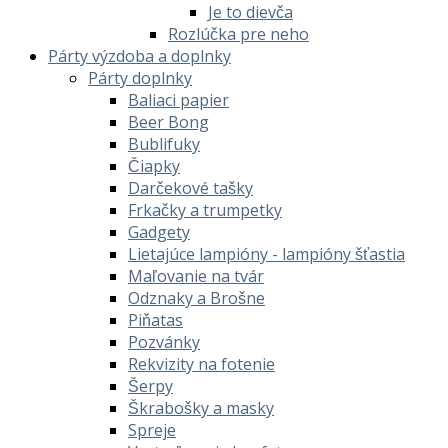
Je to dievča
Rozlúčka pre neho
Párty výzdoba a doplnky
Párty doplnky
Baliaci papier
Beer Bong
Bublifuky
Čiapky
Darčekové tašky
Frkačky a trumpetky
Gadgety
Lietajúce lampióny - lampióny šťastia
Maľovanie na tvár
Odznaky a Brošne
Piňatas
Pozvánky
Rekvizity na fotenie
Šerpy
Škrabošky a masky
Spreje