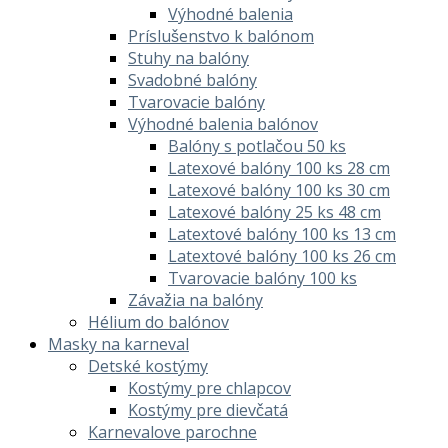
Výhodné balenia
Príslušenstvo k balónom
Stuhy na balóny
Svadobné balóny
Tvarovacie balóny
Výhodné balenia balónov
Balóny s potlačou 50 ks
Latexové balóny 100 ks 28 cm
Latexové balóny 100 ks 30 cm
Latexové balóny 25 ks 48 cm
Latextové balóny 100 ks 13 cm
Latextové balóny 100 ks 26 cm
Tvarovacie balóny 100 ks
Závažia na balóny
Hélium do balónov
Masky na karneval
Detské kostýmy
Kostýmy pre chlapcov
Kostýmy pre dievčatá
Karnevalove parochne