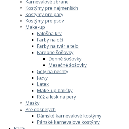
Karnevalové zbrane
Kostýmy pre najmenších
Kostýmy pre páry
Kostýmy pre psov
Make-up
Falošná krv
Farby na oči
Farby na tvár a telo
Farebné šošovky
Denné šošovky
Mesačné šošovky
Gély na nechty
Jazvy
Latex
Make-up balíčky
Rúž a lesk na pery
Masky
Pre dospelých
Dámské karnevalové kostýmy
Pánské karnevalove kostýmy
Párty