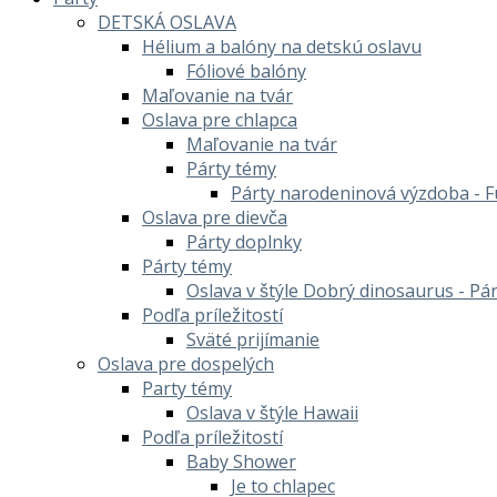
DETSKÁ OSLAVA
Hélium a balóny na detskú oslavu
Fóliové balóny
Maľovanie na tvár
Oslava pre chlapca
Maľovanie na tvár
Párty témy
Párty narodeninová výzdoba - F
Oslava pre dievča
Párty doplnky
Párty témy
Oslava v štýle Dobrý dinosaurus - Pá
Podľa príležitostí
Sväté prijímanie
Oslava pre dospelých
Party témy
Oslava v štýle Hawaii
Podľa príležitostí
Baby Shower
Je to chlapec