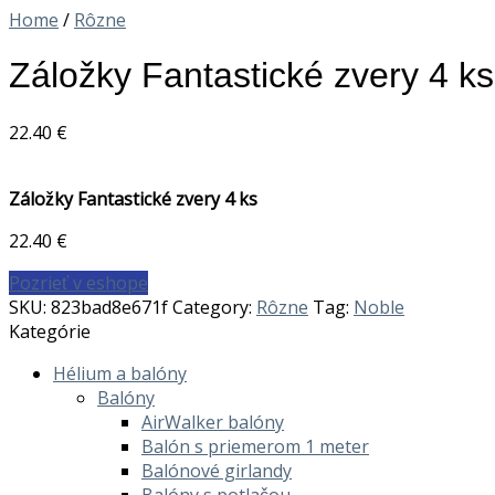
Home
/
Rôzne
Záložky Fantastické zvery 4 ks
22.40
€
Záložky Fantastické zvery 4 ks
22.40
€
Pozrieť v eshope
SKU:
823bad8e671f
Category:
Rôzne
Tag:
Noble
Kategórie
Hélium a balóny
Balóny
AirWalker balóny
Balón s priemerom 1 meter
Balónové girlandy
Balóny s potlačou