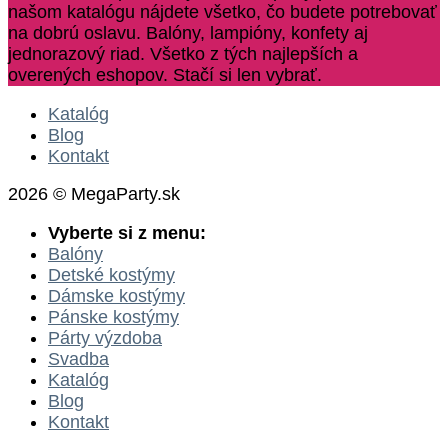
našom katalógu nájdete všetko, čo budete potrebovať
na dobrú oslavu. Balóny, lampióny, konfety aj
jednorazový riad. Všetko z tých najlepších a
overených eshopov. Stačí si len vybrať.
Katalóg
Blog
Kontakt
2026 © MegaParty.sk
Vyberte si z menu:
Balóny
Detské kostýmy
Dámske kostýmy
Pánske kostýmy
Párty výzdoba
Svadba
Katalóg
Blog
Kontakt