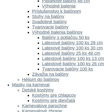
Pastelové balóny 48 cm
Výhodné balenia
Príslušenstvo k balónom
Stuhy na balóny
Svadobné balóny
Tvarovacie balóny
Výhodné balenia balónov
Balóny s potlačou 50 ks
Latexové balóny 100 ks 28 cm
Latexové balóny 100 ks 30 cm
Latexové balóny 25 ks 48 cm
Latextové balóny 100 ks 13 cm
Latextové balóny 100 ks 26 cm
Tvarovacie balóny 100 ks
Závažia na balóny
Hélium do balónov
Masky na karneval
Detské kostýmy
Kostýmy pre chlapcov
Kostýmy pre dievčatá
Karnevalove parochne
Karnevalové zbrane