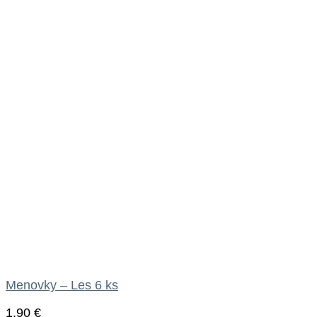
Menovky – Les 6 ks
1.90
€