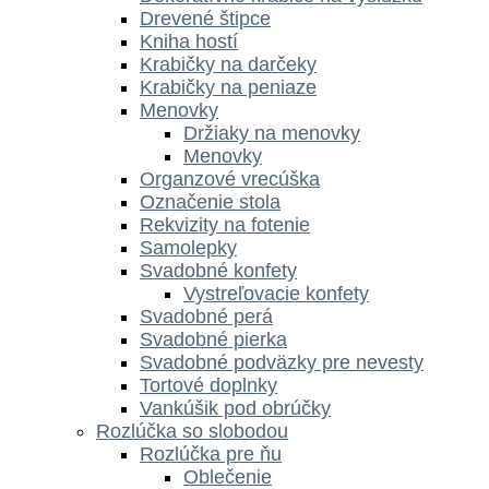
Drevené štipce
Kniha hostí
Krabičky na darčeky
Krabičky na peniaze
Menovky
Držiaky na menovky
Menovky
Organzové vrecúška
Označenie stola
Rekvizity na fotenie
Samolepky
Svadobné konfety
Vystreľovacie konfety
Svadobné perá
Svadobné pierka
Svadobné podväzky pre nevesty
Tortové doplnky
Vankúšik pod obrúčky
Rozlúčka so slobodou
Rozlúčka pre ňu
Oblečenie