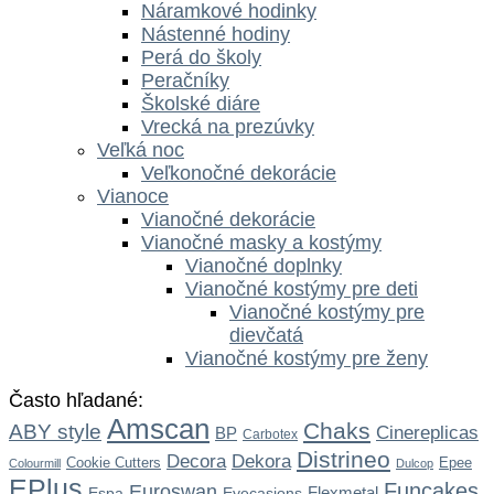
Náramkové hodinky
Nástenné hodiny
Perá do školy
Peračníky
Školské diáre
Vrecká na prezúvky
Veľká noc
Veľkonočné dekorácie
Vianoce
Vianočné dekorácie
Vianočné masky a kostýmy
Vianočné doplnky
Vianočné kostýmy pre deti
Vianočné kostýmy pre
dievčatá
Vianočné kostýmy pre ženy
Často hľadané:
Amscan
Chaks
ABY style
Cinereplicas
BP
Carbotex
Distrineo
Dekora
Decora
Cookie Cutters
Epee
Colourmill
Dulcop
EPlus
Funcakes
Euroswan
Flexmetal
Espa
Eyecasions