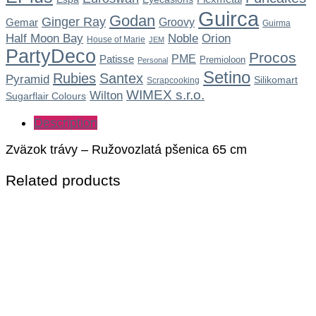
Guirca
Godan
Ginger Ray
Gemar
Groovy
Guirma
Noble
Half Moon Bay
Orion
House of Marie
JEM
PartyDeco
Procos
Patisse
PME
Premioloon
Personal
Setino
Rubies
Santex
Pyramid
Silikomart
Scrapcooking
WIMEX s.r.o.
Wilton
Sugarflair Colours
Description
Zväzok trávy – Ružovozlatá pšenica 65 cm
Related products