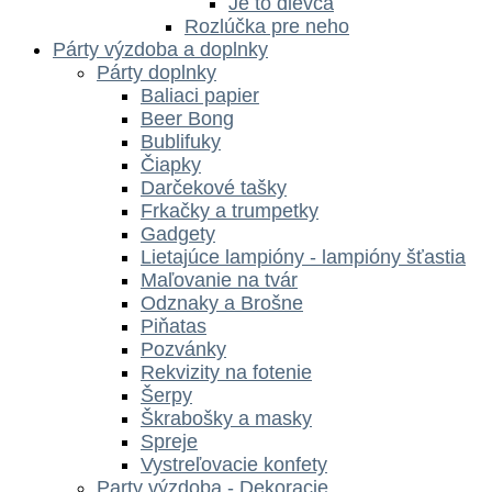
Je to dievča
Rozlúčka pre neho
Párty výzdoba a doplnky
Párty doplnky
Baliaci papier
Beer Bong
Bublifuky
Čiapky
Darčekové tašky
Frkačky a trumpetky
Gadgety
Lietajúce lampióny - lampióny šťastia
Maľovanie na tvár
Odznaky a Brošne
Piňatas
Pozvánky
Rekvizity na fotenie
Šerpy
Škrabošky a masky
Spreje
Vystreľovacie konfety
Party výzdoba - Dekoracie