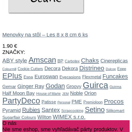
Menovky na stôl – Les 8 x 8 cm 6 ks
1.90
€
ZNAČKY:
Amscan
Chaks
ABY style
Cinereplicas
BP
Carbotex
Distrineo
Dekora
Decora
Cookie Cutters
Epee
Colourmill
Dulcop
EPlus
Funcakes
Euroswan
Flexmetal
Espa
Eyecasions
Guirca
Godan
Ginger Ray
Gemar
Groovy
Guirma
Noble
Half Moon Bay
Orion
House of Marie
JEM
PartyDeco
Procos
Patisse
PME
Premioloon
Personal
Setino
Rubies
Santex
Pyramid
Silikomart
Scrapcooking
WIMEX s.r.o.
Wilton
Sugarflair Colours
O nás
Nie sme eshop, sme vyhľadávač párty produktov. V