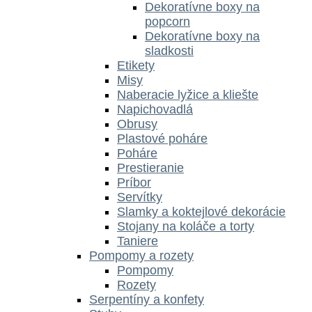
Dekoratívne boxy na
popcorn
Dekoratívne boxy na
sladkosti
Etikety
Misy
Naberacie lyžice a kliešte
Napichovadlá
Obrusy
Plastové poháre
Poháre
Prestieranie
Príbor
Servítky
Slamky a koktejlové dekorácie
Stojany na koláče a torty
Taniere
Pompomy a rozety
Pompomy
Rozety
Serpentíny a konfety