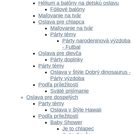
Hélium a balóny na detskú oslavu
Fóliové balóny
Maľovanie na tvár
Oslava pre chlapca
Maľovanie na tvár
Párty témy
Párty narodeninová výzdoba
- Futbal
Oslava pre dievča
Párty doplnky
Párty témy
Oslava v štýle Dobrý dinosaurus -
Párty výzdoba
Podľa príležitostí
Sväté prijímanie
Oslava pre dospelých
Party témy
Oslava v štýle Hawaii
Podľa príležitostí
Baby Shower
Je to chlapec