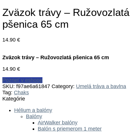
Zväzok trávy – Ružovozlatá
pšenica 65 cm
14.90
€
Zväzok trávy – Ružovozlatá pšenica 65 cm
14.90
€
Pozrieť v eshope
SKU:
f97ae6a61847
Category:
Umelá tráva a bavlna
Tag:
Chaks
Kategórie
Hélium a balóny
Balóny
AirWalker balóny
Balón s priemerom 1 meter