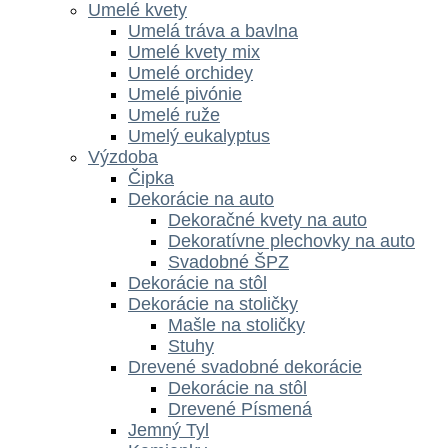
Umelé kvety
Umelá tráva a bavlna
Umelé kvety mix
Umelé orchidey
Umelé pivónie
Umelé ruže
Umelý eukalyptus
Výzdoba
Čipka
Dekorácie na auto
Dekoračné kvety na auto
Dekoratívne plechovky na auto
Svadobné ŠPZ
Dekorácie na stôl
Dekorácie na stoličky
Mašle na stoličky
Stuhy
Drevené svadobné dekorácie
Dekorácie na stôl
Drevené Písmená
Jemný Tyl