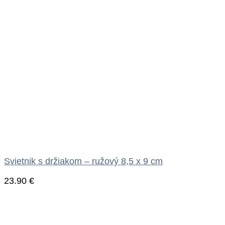
Svietnik s držiakom – ružový 8,5 x 9 cm
23.90
€