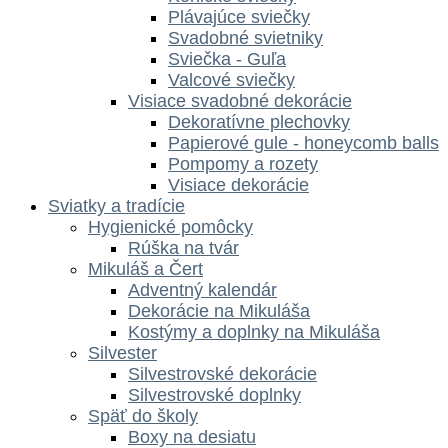
Plávajúce sviečky
Svadobné svietniky
Sviečka - Guľa
Valcové sviečky
Visiace svadobné dekorácie
Dekoratívne plechovky
Papierové gule - honeycomb balls
Pompomy a rozety
Visiace dekorácie
Sviatky a tradície
Hygienické pomôcky
Rúška na tvár
Mikuláš a Čert
Adventný kalendár
Dekorácie na Mikuláša
Kostýmy a doplnky na Mikuláša
Silvester
Silvestrovské dekorácie
Silvestrovské doplnky
Späť do školy
Boxy na desiatu