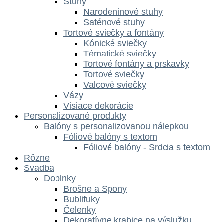
Stuhy
Narodeninové stuhy
Saténové stuhy
Tortové sviečky a fontány
Kónické sviečky
Tématické sviečky
Tortové fontány a prskavky
Tortové sviečky
Valcové sviečky
Vázy
Visiace dekorácie
Personalizované produkty
Balóny s personalizovanou nálepkou
Fóliové balóny s textom
Fóliové balóny - Srdcia s textom
Rôzne
Svadba
Doplnky
Brošne a Spony
Bublifuky
Čelenky
Dekoratívne krabice na výslužku