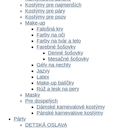
Kostýmy pre najmenších
Kostýmy pre páry
Kostýmy pre psov
Make-up
Falošná krv
Farby na oči
Farby na tvár a telo
Farebné šošovky
Denné šošovky
Mesačné šošovky
Gély na nechty
Jazvy
Latex
Make-up balíčky
Rúž a lesk na pery
Masky
Pre dospelých
Dámské karnevalové kostýmy
Pánské karnevalove kostýmy
Párty
DETSKÁ OSLAVA