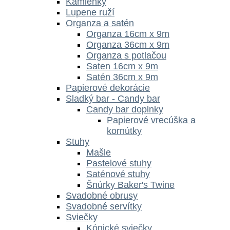
Kamienky
Lupene ruží
Organza a satén
Organza 16cm x 9m
Organza 36cm x 9m
Organza s potlačou
Saten 16cm x 9m
Satén 36cm x 9m
Papierové dekorácie
Sladký bar - Candy bar
Candy bar doplnky
Papierové vrecúška a
kornútky
Stuhy
Mašle
Pastelové stuhy
Saténové stuhy
Šnúrky Baker's Twine
Svadobné obrusy
Svadobné servítky
Sviečky
Kónické sviečky