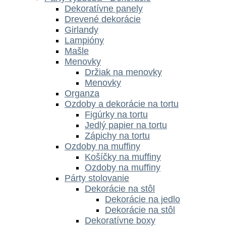
Dekoratívne panely
Drevené dekorácie
Girlandy
Lampióny
Mašle
Menovky
Držiak na menovky
Menovky
Organza
Ozdoby a dekorácie na tortu
Figúrky na tortu
Jedlý papier na tortu
Zápichy na tortu
Ozdoby na muffiny
Košíčky na muffiny
Ozdoby na muffiny
Párty stolovanie
Dekorácie na stôl
Dekorácie na jedlo
Dekorácie na stôl
Dekoratívne boxy